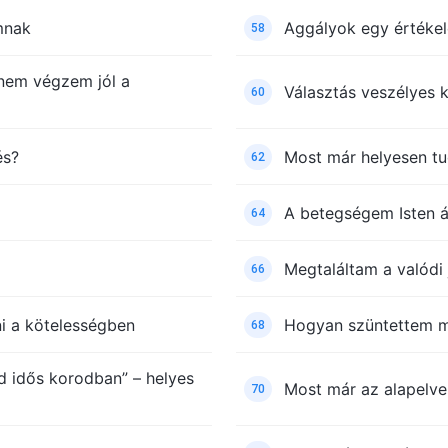
mnak
Aggályok egy értékel
58
nem végzem jól a
Választás veszélyes 
60
és?
Most már helyesen tu
62
A betegségem Isten á
64
Megtaláltam a valódi
66
i a kötelességben
Hogyan szüntettem 
68
 idős korodban” – helyes
Most már az alapelve
70