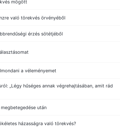
ekvés mögött
zre való törekvés örvényéből
ebbrendűségi érzés sötétjéből
álasztásomat
 elmondani a véleményemet
ól: „Légy hűséges annak végrehajtásában, amit rád
m megbetegedése után
ökéletes házasságra való törekvés?