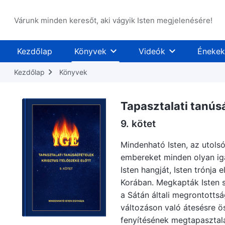
Várunk minden keresőt, aki vágyik Isten megjelenésére!
Kezdőlap
Könyvek
Videók
Énekek
Kezdőlap
Könyvek
Tapasztalati tanúsá
9. kötet
Mindenható Isten, az utolsó 
embereket minden olyan ig
Isten hangját, Isten trónja 
Korában. Megkapták Isten sz
a Sátán általi megrontottsá
változáson való átesésre ös
fenyítésének megtapasztalá