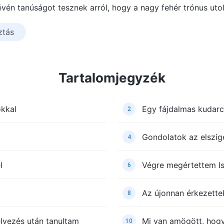
évén tanúságot tesznek arról, hogy a nagy fehér trónus utol
ztás
Tartalomjegyzék
kkal
Egy fájdalmas kudarc
2
Gondolatok az elszig
4
l
Végre megértettem Is
6
Az újonnan érkezette
8
lyezés után tanultam
Mi van amögött, hogy
10