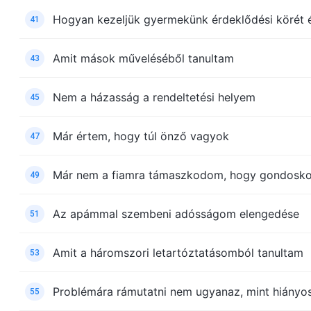
Hogyan kezeljük gyermekünk érdeklődési körét é
41
Amit mások műveléséből tanultam
43
Nem a házasság a rendeltetési helyem
45
Már értem, hogy túl önző vagyok
47
Már nem a fiamra támaszkodom, hogy gondosko
49
Az apámmal szembeni adósságom elengedése
51
Amit a háromszori letartóztatásomból tanultam
53
Problémára rámutatni nem ugyanaz, mint hiányoss
55