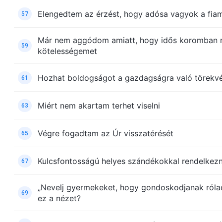
Elengedtem az érzést, hogy adósa vagyok a fia
57
Már nem aggódom amiatt, hogy idős koromban 
59
kötelességemet
Hozhat boldogságot a gazdagságra való törekv
61
Miért nem akartam terhet viselni
63
Végre fogadtam az Úr visszatérését
65
Kulcsfontosságú helyes szándékokkal rendelkezn
67
„Nevelj gyermekeket, hogy gondoskodjanak rólad
69
ez a nézet?