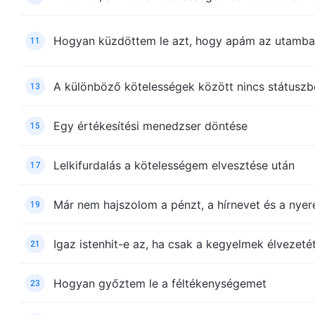
Hogyan küzdöttem le azt, hogy apám az utamba 
11
A különböző kötelességek között nincs státuszb
13
Egy értékesítési menedzser döntése
15
Lelkifurdalás a kötelességem elvesztése után
17
Már nem hajszolom a pénzt, a hírnevet és a nyer
19
Igaz istenhit-e az, ha csak a kegyelmek élvezetét
21
Hogyan győztem le a féltékenységemet
23