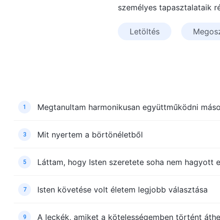
személyes tapasztalataik r
Letöltés
Megos
Megtanultam harmonikusan együttműködni máso
1
Mit nyertem a börtönéletből
3
Láttam, hogy Isten szeretete soha nem hagyott e
5
Isten követése volt életem legjobb választása
7
A leckék, amiket a kötelességemben történt áthe
9