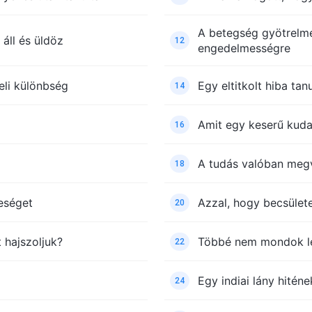
A betegség gyötrelm
áll és üldöz
12
engedelmességre
eli különbség
Egy eltitkolt hiba tan
14
Amit egy keserű kud
16
A tudás valóban megv
18
eséget
Azzal, hogy becsület
20
 hajszoljuk?
Többé nem mondok l
22
Egy indiai lány hiténe
24