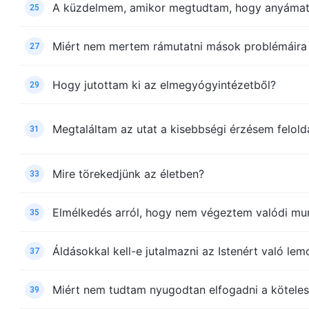
A küzdelmem, amikor megtudtam, hogy anyámat k
25
Miért nem mertem rámutatni mások problémáira
27
Hogy jutottam ki az elmegyógyintézetből?
29
Megtaláltam az utat a kisebbségi érzésem felol
31
Mire törekedjünk az életben?
33
Elmélkedés arról, hogy nem végeztem valódi mu
35
Áldásokkal kell-e jutalmazni az Istenért való le
37
Miért nem tudtam nyugodtan elfogadni a kötele
39