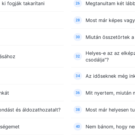
i fogják takarítani
Megtanultam két lább
26
Most már képes vagy
28
Miután összetörtek a
30
Helyes-e az az elképz
dásához
32
csodálja”?
Az időseknek még ink
34
nkát
Mit nyertem, miután
36
mondást és áldozathozatalt?
Most már helyesen tu
38
sségemet
Nem bánom, hogy nem
40