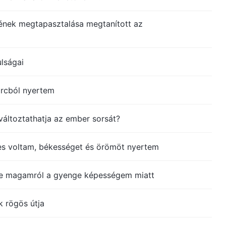
ének megtapasztalása megtanított az
ulságai
arcból nyertem
áltoztathatja az ember sorsát?
es voltam, békességet és örömöt nyertem
e magamról a gyenge képességem miatt
k rögös útja