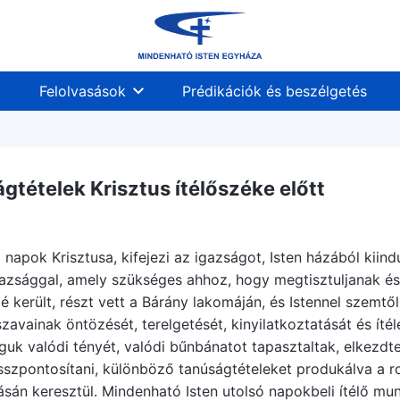
Felolvasások
Prédikációk és beszélgetés
gtételek Krisztus ítélőszéke előtt
napok Krisztusa, kifejezi az igazságot, Isten házából kiindu
azsággal, amely szükséges ahhoz, hogy megtisztuljanak és
elé került, részt vett a Bárány lakomáján, és Istennel szemt
avainak öntözését, terelgetését, kinyilatkoztatását és ítél
guk valódi tényét, valódi bűnbánatot tapasztaltak, elkezdte
szpontosítani, különböző tanúságtételeket produkálva a rom
sán keresztül. Mindenható Isten utolsó napokbeli ítélő mun