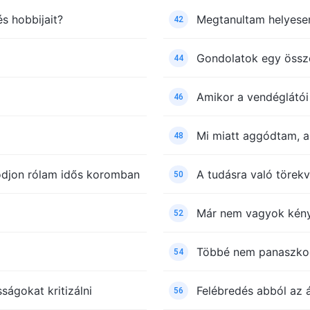
s hobbijait?
Megtanultam helyesen
42
Gondolatok egy össze
44
Amikor a vendéglátói
46
Mi miatt aggódtam, a
48
djon rólam idős koromban
A tudásra való törekv
50
Már nem vagyok kény
52
Többé nem panaszko
54
ágokat kritizálni
Felébredés abból az 
56