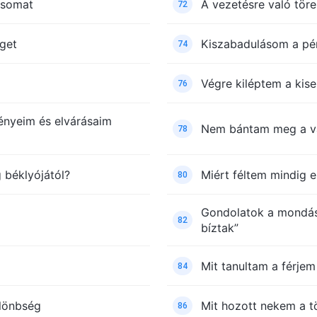
ásomat
A vezetésre való tör
72
éget
Kiszabadulásom a pén
74
Végre kiléptem a kis
76
nyeim és elvárásaim
Nem bántam meg a v
78
 béklyójától?
Miért féltem mindig
80
Gondolatok a mondásr
82
bíztak”
Mit tanultam a férje
84
ülönbség
Mit hozott nekem a t
86