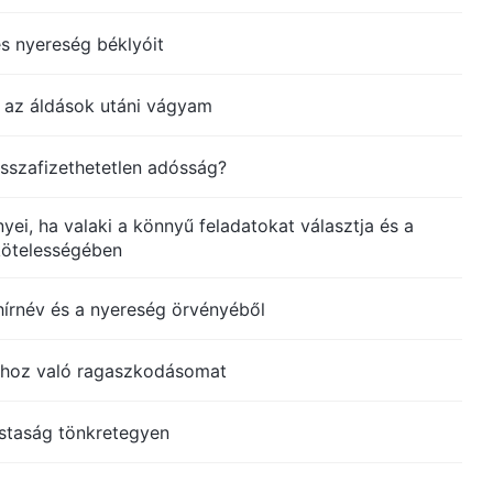
és nyereség béklyóit
t az áldások utáni vágyam
isszafizethetetlen adósság?
ei, ha valaki a könnyű feladatokat választja és a
 kötelességében
hírnév és a nyereség örvényéből
zhoz való ragaszkodásomat
staság tönkretegyen