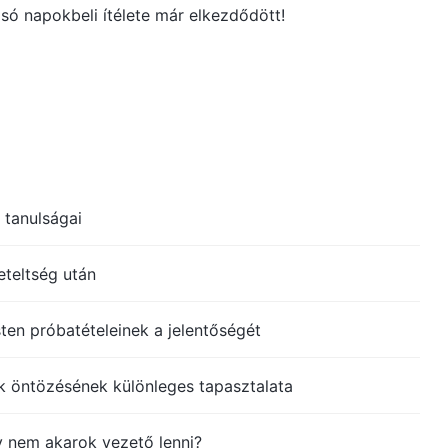
só napokbeli ítélete már elkezdődött!
 tanulságai
eteltség után
ten próbatételeinek a jelentőségét
k öntözésének különleges tapasztalata
 nem akarok vezető lenni?