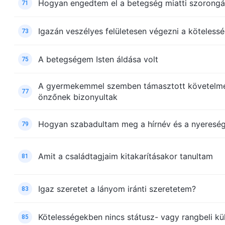
Hogyan engedtem el a betegség miatti szorong
71
Igazán veszélyes felületesen végezni a köteless
73
A betegségem Isten áldása volt
75
A gyermekemmel szemben támasztott követelmé
77
önzőnek bizonyultak
Hogyan szabadultam meg a hírnév és a nyereség
79
Amit a családtagjaim kitakarításakor tanultam
81
Igaz szeretet a lányom iránti szeretetem?
83
Kötelességekben nincs státusz- vagy rangbeli k
85