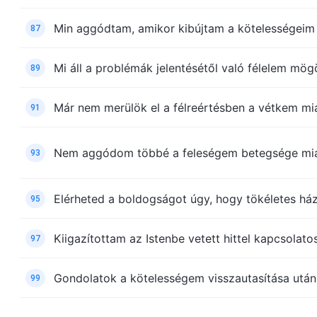
Min aggódtam, amikor kibújtam a kötelességeim 
87
Mi áll a problémák jelentésétől való félelem mög
89
Már nem merülök el a félreértésben a vétkem mi
91
Nem aggódom többé a feleségem betegsége mia
93
Elérheted a boldogságot úgy, hogy tökéletes há
95
Kiigazítottam az Istenbe vetett hittel kapcsolat
97
Gondolatok a kötelességem visszautasítása után
99