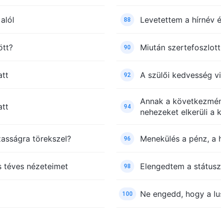
alól
Levetettem a hírnév 
88
ött?
Miután szertefoszlot
90
att
A szülői kedvesség v
92
Annak a következmény
tt
94
nehezeket elkerüli a
zasságra törekszel?
Menekülés a pénz, a 
96
os téves nézeteimet
Elengedtem a státus
98
Ne engedd, hogy a lu
100