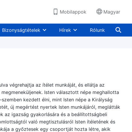
Mobilappok
Magyar
Bizonyságtételek
Hírek
Rólunk
lva végrehajtja az ítélet munkáját, és ellátja az
 megmeneküljenek. Isten választott népe meghallotta
ől-szemben kezdett élni, mint Isten népe a Királyság
etét, új megértést nyertek Isten munkájáról, meglátták
k az igazság gyakorlására és a beállítottságbeli
lottságtól való megtisztulásról Isten ítéletének és
kája a győztesek egy csoportját hozta létre, akik