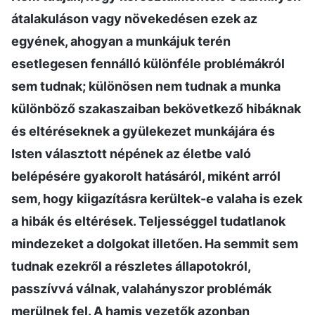
átalakuláson vagy növekedésen ezek az
egyének, ahogyan a munkájuk terén
esetlegesen fennálló különféle problémákról
sem tudnak; különösen nem tudnak a munka
különböző szakaszaiban bekövetkező hibáknak
és eltéréseknek a gyülekezet munkájára és
Isten választott népének az életbe való
belépésére gyakorolt hatásáról, miként arról
sem, hogy kiigazításra kerültek-e valaha is ezek
a hibák és eltérések. Teljességgel tudatlanok
mindezeket a dolgokat illetően. Ha semmit sem
tudnak ezekről a részletes állapotokról,
passzívvá válnak, valahányszor problémák
merülnek fel. A hamis vezetők azonban