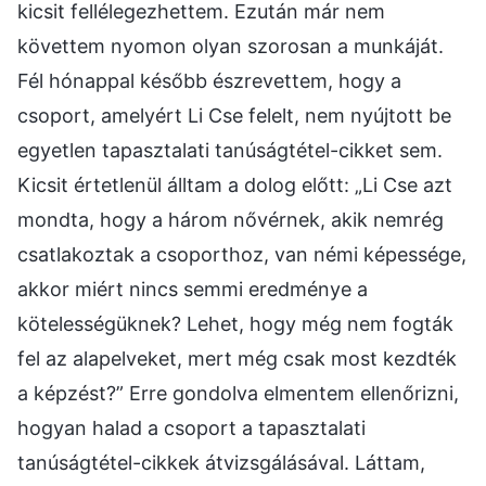
kicsit fellélegezhettem. Ezután már nem
követtem nyomon olyan szorosan a munkáját.
Fél hónappal később észrevettem, hogy a
csoport, amelyért Li Cse felelt, nem nyújtott be
egyetlen tapasztalati tanúságtétel-cikket sem.
Kicsit értetlenül álltam a dolog előtt: „Li Cse azt
mondta, hogy a három nővérnek, akik nemrég
csatlakoztak a csoporthoz, van némi képessége,
akkor miért nincs semmi eredménye a
kötelességüknek? Lehet, hogy még nem fogták
fel az alapelveket, mert még csak most kezdték
a képzést?” Erre gondolva elmentem ellenőrizni,
hogyan halad a csoport a tapasztalati
tanúságtétel-cikkek átvizsgálásával. Láttam,