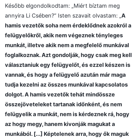
Később elgondolkodtam: „Miért bíztam meg
annyira Li Csében?” Isten szavait olvastam: „
A
hamis vezetők soha nem érdeklődnek azokról a
felügyelőkről, akik nem végeznek tényleges
munkát, illetve akik nem a megfelelő munkával
foglalkoznak. Azt gondolják, hogy csak meg kell
választaniuk egy felügyelőt, és ezzel készen is
vannak, és hogy a felügyelő azután már maga
tudja kezelni az összes munkával kapcsolatos
dolgot. A hamis vezetők tehát mindössze
összejöveteleket tartanak időnként, és nem
felügyelik a munkát, nem is kérdeznek rá, hogy
az hogy megy, hanem kivonják magukat a
munkából. [...] Képtelenek arra, hogy ők maguk