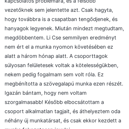
kapcsolatos problémára, és a felsőbb
vezetőknek sem jelentette azt. Csak hagyta,
hogy továbbra is a csapatban tengődjenek, és
hanyagok legyenek. Miután mindezt megtudtam,
megdöbbentem. Li Cse semmilyen eredményt
nem ért el a munka nyomon követésében ez
alatt a három hónap alatt. A csoporttagok
súlyosan felületesek voltak a kötelességükben,
nekem pedig fogalmam sem volt róla. Ez
megbénította a szövegalapú munka ezen részét.
Igazán bántam, hogy nem voltam
szorgalmasabb! Később elbocsátottam a
csoport alkalmatlan tagjait, és áthelyeztem oda
néhány új munkatársat, és csak ekkor kezdett a