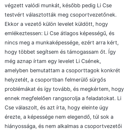
végzett valódi munkát, később pedig Li Cse
testvért választották meg csoportvezetőnek.
Ekkor a vezető külön levelet küldött, hogy
emlékeztessen: Li Cse átlagos képességű, és
nincs meg a munkaképessége, ezért arra kért,
hogy többet segítsem és támogassam őt. Így
még aznap írtam egy levelet Li Csének,
amelyben bemutattam a csoporttagok konkrét
helyzetét, a csoportban felmerülő sürgős
problémákat és így tovább, és megkértem, hogy
ennek megfelelően rangsorolja a feladatokat. Li
Cse válaszolt, és azt írta, hogy eleinte úgy
érezte, a képessége nem elegendő, túl sok a
hiányossága, és nem alkalmas a csoportvezetői