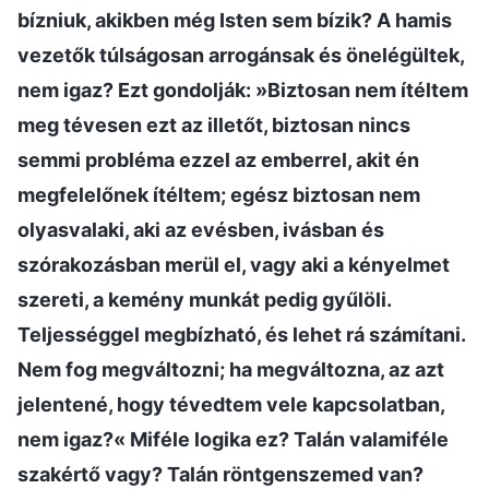
bízniuk, akikben még Isten sem bízik? A hamis
vezetők túlságosan arrogánsak és önelégültek,
nem igaz? Ezt gondolják: »Biztosan nem ítéltem
meg tévesen ezt az illetőt, biztosan nincs
semmi probléma ezzel az emberrel, akit én
megfelelőnek ítéltem; egész biztosan nem
olyasvalaki, aki az evésben, ivásban és
szórakozásban merül el, vagy aki a kényelmet
szereti, a kemény munkát pedig gyűlöli.
Teljességgel megbízható, és lehet rá számítani.
Nem fog megváltozni; ha megváltozna, az azt
jelentené, hogy tévedtem vele kapcsolatban,
nem igaz?« Miféle logika ez? Talán valamiféle
szakértő vagy? Talán röntgenszemed van?