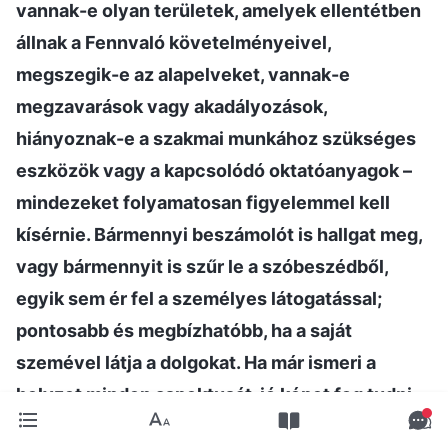
vannak-e olyan területek, amelyek ellentétben
állnak a Fennvaló követelményeivel,
megszegik-e az alapelveket, vannak-e
megzavarások vagy akadályozások,
hiányoznak-e a szakmai munkához szükséges
eszközök vagy a kapcsolódó oktatóanyagok –
mindezeket folyamatosan figyelemmel kell
kísérnie. Bármennyi beszámolót is hallgat meg,
vagy bármennyit is szűr le a szóbeszédből,
egyik sem ér fel a személyes látogatással;
pontosabb és megbízhatóbb, ha a saját
szemével látja a dolgokat. Ha már ismeri a
helyzet minden aspektusát, jó képet fog tudni
alkotni arról, hogy mi történik. Különösen