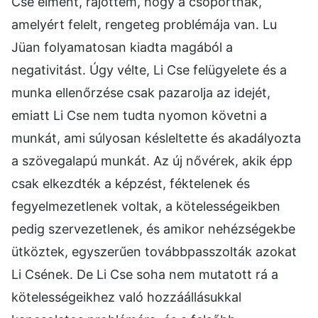
Cse elment, rájöttem, hogy a csoportnak,
amelyért felelt, rengeteg problémája van. Lu
Jüan folyamatosan kiadta magából a
negativitást. Úgy vélte, Li Cse felügyelete és a
munka ellenőrzése csak pazarolja az idejét,
emiatt Li Cse nem tudta nyomon követni a
munkát, ami súlyosan késleltette és akadályozta
a szövegalapú munkát. Az új nővérek, akik épp
csak elkezdték a képzést, féktelenek és
fegyelmezetlenek voltak, a kötelességeikben
pedig szervezetlenek, és amikor nehézségekbe
ütköztek, egyszerűen továbbpasszolták azokat
Li Csének. De Li Cse soha nem mutatott rá a
kötelességeikhez való hozzáállásukkal