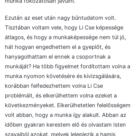
munka fokozatosan javulni.
Ezután az eset után nagy bűntudatom volt.
Tisztában voltam vele, hogy Li Cse képessége
átlagos, és hogy a munkaképessége nem túl jó,
hát hogyan engedhettem el a gyeplőt, és
hanyagolhattam el ennek a csoportnak a
munkáját? Ha több figyelmet fordítottam volna a
munka nyomon követésére és kivizsgálására,
korábban felfedezhettem volna Li Cse
problémáit, és elkerülhettem volna ezeket a
következményeket. Elkerülhetetlen felelősségem
volt abban, hogy a munka így alakult. Abban az
időben gyakran kerestem elő és olvastam Isten
szavaiból azokat, melyek leleplezik a hamis