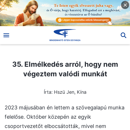
35. Elmélkedés arról, hogy nem végeztem valódi munkát
35. Elmélkedés arról, hogy nem
végeztem valódi munkát
Írta: Hszü Jen, Kína
2023 májusában én lettem a szövegalapú munka
felelőse. Október közepén az egyik
csoportvezetőt elbocsátották, mivel nem