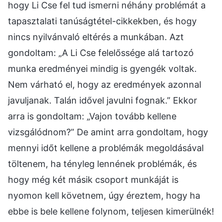
hogy Li Cse fel tud ismerni néhány problémát a
tapasztalati tanúságtétel-cikkekben, és hogy
nincs nyilvánvaló eltérés a munkában. Azt
gondoltam: „A Li Cse felelőssége alá tartozó
munka eredményei mindig is gyengék voltak.
Nem várható el, hogy az eredmények azonnal
javuljanak. Talán idővel javulni fognak.” Ekkor
arra is gondoltam: „Vajon tovább kellene
vizsgálódnom?” De amint arra gondoltam, hogy
mennyi időt kellene a problémák megoldásával
töltenem, ha tényleg lennének problémák, és
hogy még két másik csoport munkáját is
nyomon kell követnem, úgy éreztem, hogy ha
ebbe is bele kellene folynom, teljesen kimerülnék!