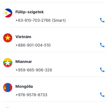
Fülöp-szigetek
+63-910-703-2766 (Smart)
Vietnám
+886-901-004-510
Mianmar
+959-665-906-326
Mongólia
+976-9578-8733