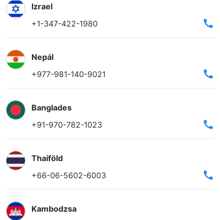
Izrael
+1-347-422-1980
Nepál
+977-981-140-9021
Banglades
+91-970-782-1023
Thaiföld
+66-06-5602-6003
Kambodzsa