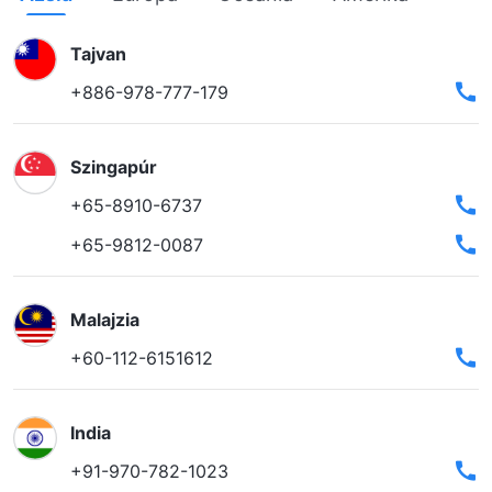
Tajvan
+886-978-777-179
Szingapúr
+65-8910-6737
+65-9812-0087
Malajzia
+60-112-6151612
India
+91-970-782-1023