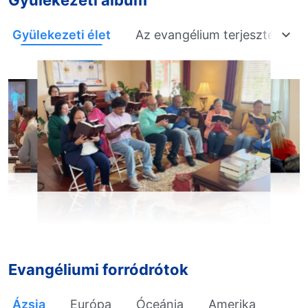
Gyülekezeti album
Gyülekezeti élet
Az evangélium terjesztése
Evangéliumi forródrótok
Ázsia
Európa
Óceánia
Amerika