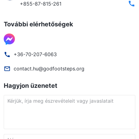
+855-87-815-261
További elérhetőségek
+36-70-207-6063
contact.hu@godfootsteps.org
Hagyjon üzenetet
Kérjük, írja meg észrevételeit vagy javaslatait