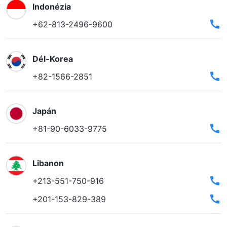
Indonézia
+62-813-2496-9600
Dél-Korea
+82-1566-2851
Japán
+81-90-6033-9775
Libanon
+213-551-750-916
+201-153-829-389