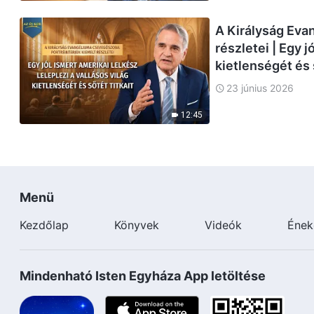
A Királyság Eva
részletei | Egy j
kietlenségét és s
23 június 2026
12:45
Menü
Kezdőlap
Könyvek
Videók
Ének
Mindenható Isten Egyháza App letöltése