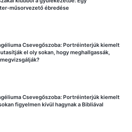
jszakai klubból a gyülekezetbe: Egy
ter-műsorvezető ébredése
ngéliuma Csevegőszoba: Portréinterjúk kiemelt
t utasítják el oly sokan, hogy meghallgassák,
 megvizsgálják?
ngéliuma Csevegőszoba: Portréinterjúk kiemelt
 sokan figyelmen kívül hagynak a Bibliával