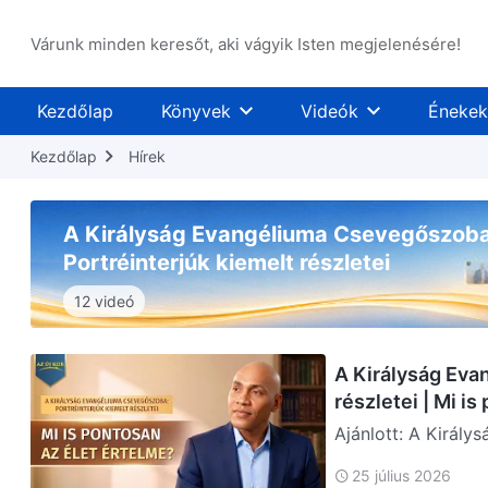
Várunk minden keresőt, aki vágyik Isten megjelenésére!
Kezdőlap
Könyvek
Videók
Énekek
Kezdőlap
Hírek
A Királyság Evangéliuma Csevegőszoba
Portréinterjúk kiemelt részletei
12 videó
A Királyság Eva
részletei | Mi i
Ajánlott: A Király
lel, a franciaorszá
25 július 2026