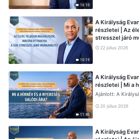
16:10
A Királyság Eva
részletei | Az é
stresszel járó 
22 július 2026
10:19
A Királyság Eva
részletei | Mi a
Ajánlott: A Király
lel, a franciaorszá
20 július 2026
11:45
A Királyság Eva