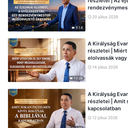
részletei | Az é
rendezvénymes
20 július 2026
9:14
A Királyság Eva
részletei | Miér
elolvassák vagy
14 július 2026
10:28
A Királyság Eva
részletei | Amit
kapcsolatban
12 július 2026