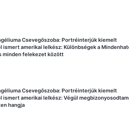
ngéliuma Csevegőszoba: Portréinterjúk kiemelt
jól ismert amerikai lelkész: Különbségek a Mindenhat
s minden felekezet között
ngéliuma Csevegőszoba: Portréinterjúk kiemelt
jól ismert amerikai lelkész: Végül megbizonyosodtam
sten hangja