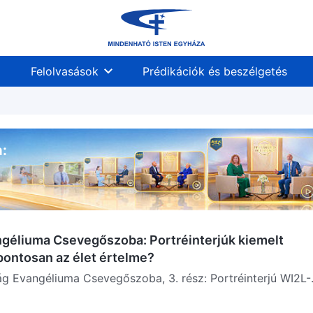
Felolvasások
Prédikációk és beszélgetés
:
ngéliuma Csevegőszoba: Portréinterjúk kiemelt
s pontosan az élet értelme?
ság Evangéliuma Csevegőszoba, 3. rész: Portréinterjú WI2L-
gi Réunion szigetének híres...