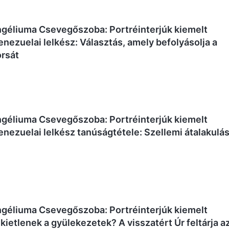
ngéliuma Csevegőszoba: Portréinterjúk kiemelt
venezuelai lelkész: Választás, amely befolyásolja a
rsát
ngéliuma Csevegőszoba: Portréinterjúk kiemelt
venezuelai lelkész tanúságtétele: Szellemi átalakulá
ngéliuma Csevegőszoba: Portréinterjúk kiemelt
t kietlenek a gyülekezetek? A visszatért Úr feltárja a