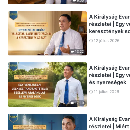
6:55
A Királyság Eva
részletei | Egy 
keresztények so
12 július 2026
13:22
A Királyság Eva
részletei | Egy 
és nyereségek
11 július 2026
17:10
A Királyság Eva
részletei | Miér