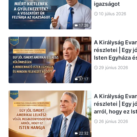
igazságot
10 július 2026
17:26
A Királyság Eva
részletei | Egy 
Isten Egyháza é
29 június 2026
37:17
A Királyság Eva
részletei | Egy 
arról, hogy ez I
26 június 2026
22:32