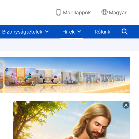
Mobilappok
Magyar
Bizonyságtételek
Hírek
Rólunk