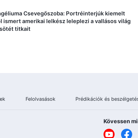
ngéliuma Csevegőszoba: Portréinterjúk kiemelt
ól ismert amerikai lelkész leleplezi a vallásos világ
ötét titkait
ek
Felolvasások
Prédikációk és beszélgeté
Kövessen mi