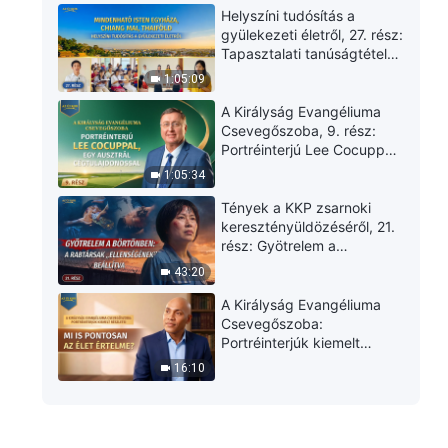
ki belőle
Helyszíni tudósítás a
gyülekezeti életről, 27. rész:
Tapasztalati tanúságtételek
az El Carmen-i Mindenható
1:05:09
Isten Egyházából,
Ecuadorból: A bűntől való
A Királyság Evangéliuma
megtisztulás útjának
Csevegőszoba, 9. rész:
megtalálása
Portréinterjú Lee Cocuppal,
egy ausztrál
1:05:34
cégtulajdonossal
Tények a KKP zsarnoki
keresztényüldözéséről, 21.
rész: Gyötrelem a
börtönben: A rabtársak
43:20
„ellenségének” beállítva
A Királyság Evangéliuma
Csevegőszoba:
Portréinterjúk kiemelt
részletei | Mi is pontosan az
16:10
élet értelme?