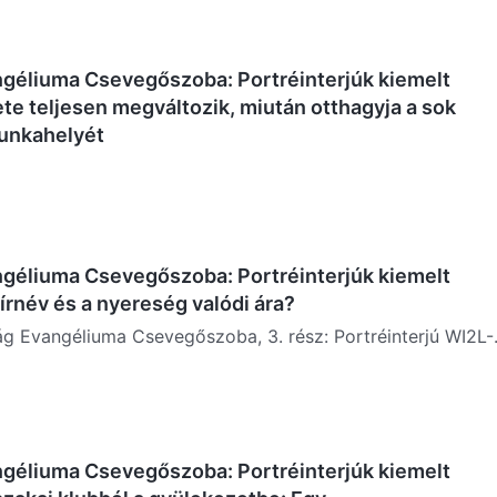
ngéliuma Csevegőszoba: Portréinterjúk kiemelt
lete teljesen megváltozik, miután otthagyja a sok
munkahelyét
ngéliuma Csevegőszoba: Portréinterjúk kiemelt
 hírnév és a nyereség valódi ára?
ság Evangéliuma Csevegőszoba, 3. rész: Portréinterjú WI2L-
gi Réunion szigetének híres...
ngéliuma Csevegőszoba: Portréinterjúk kiemelt