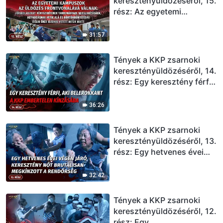
keresztényüldözéséről, 15.
rész: Az egyetemi
kampuszok az üldözés
frontvonalává válnak:
31:57
főiskolásokat
kényszerítenek
Tények a KKP zsarnoki
tanulmányaik
keresztényüldözéséről, 14.
megszakítására,
rész: Egy keresztény férfi,
agymosásnak vetik alá és
aki belerokkant a KKP
börtönbüntetésre ítélik
embertelen kínzásába
36:26
őket Istenbe vetett hitük
miatt
Tények a KKP zsarnoki
keresztényüldözéséről, 13.
rész: Egy hetvenes évei
végén járó keresztény nőt
brutálisan megkínzott a
32:42
rendőrség
Tények a KKP zsarnoki
keresztényüldözéséről, 12.
rész: Egy