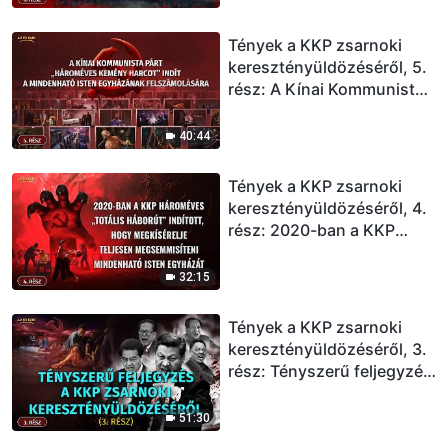
üldöztek a hite miatt
Tények a KKP zsarnoki
keresztényüldözéséről, 5.
rész: A Kínai Kommunista
Párt „hároméves kemény
harcot” indít a Mindenható
40:44
Isten Egyházának
felszámolására
Tények a KKP zsarnoki
keresztényüldözéséről, 4.
rész: 2020-ban a KKP
hároméves „totális
háborút” indított, hogy
32:15
megkísérelje teljesen
megsemmisíteni
Tények a KKP zsarnoki
Mindenható Isten
keresztényüldözéséről, 3.
Egyházát
rész: Tényszerű feljegyzés
a KKP zsarnoki
keresztényüldözéséről (3.
51:30
rész)