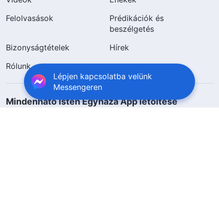
Felolvasások
Prédikációk és
beszélgetés
Bizonyságtételek
Hírek
Rólunk
Lépjen kapcsolatba velünk
Messengeren
Mindenható Isten Egyháza App letöltése
Kövessen minket
Lépjen kapcsolatba velünk