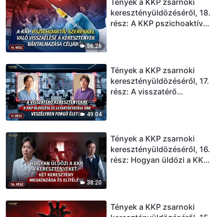
Tények a KKP zsarnoki
keresztényüldözéséről, 18.
rész: A KKP pszichoaktív
szerekkel való visszaélése
a keresztények
56:26
bántalmazása céljából
Tények a KKP zsarnoki
keresztényüldözéséről, 17.
rész: A visszatérő
keresztényekre a KKP
üldözése és letartóztatása
49:04
vár: Veszélyben forgó
életek
Tények a KKP zsarnoki
keresztényüldözéséről, 16.
rész: Hogyan üldözi a KKP
a keresztényeket – Két
keresztény megkínzása és
38:20
elítélése
Tények a KKP zsarnoki