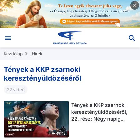
Kezdőlap
Hírek
Tények a KKP zsarnoki
keresztényüldözéséről
22 videó
Tények a KKP zsarnoki
keresztényüldözéséről,
22. rész: Négy napig
kínoztak egy 17 éves
keresztényt, hogy
49:43
vallomást csikarjanak ki