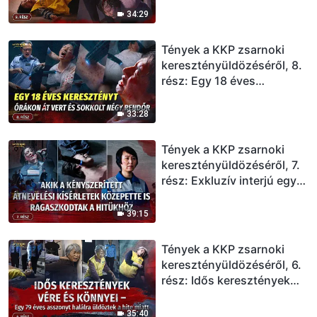
Csilinben, két felügyelőt
34:29
megöltek
Tények a KKP zsarnoki
keresztényüldözéséről, 8.
rész: Egy 18 éves
keresztényt órákon át vert
és sokkolt négy rendőr
33:28
Tények a KKP zsarnoki
keresztényüldözéséről, 7.
rész: Exkluzív interjú egy
börtönből szabadult
kereszténnyel: Aki a
39:15
kényszerített átnevelési
kísérletek közepette is
Tények a KKP zsarnoki
ragaszkodott a hitéhez
keresztényüldözéséről, 6.
rész: Idős keresztények
vére és könnyei – Egy 79
éves asszonyt halálra
35:40