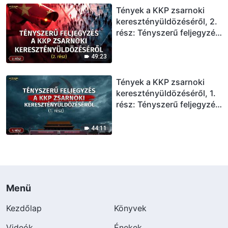
Tények a KKP zsarnoki
keresztényüldözéséről, 2.
rész: Tényszerű feljegyzés
a KKP zsarnoki
keresztényüldözéséről (2.
49:23
rész)
Tények a KKP zsarnoki
keresztényüldözéséről, 1.
rész: Tényszerű feljegyzés
a KKP zsarnoki
keresztényüldözéséről (1.
44:11
rész)
Menü
Kezdőlap
Könyvek
Videók
Énekek