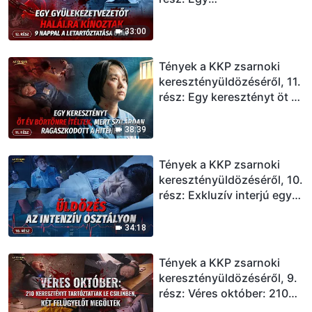
gyülekezetvezetőt halálra
kínoztak 9 nappal a
33:00
letartóztatása után
Tények a KKP zsarnoki
keresztényüldözéséről, 11.
rész: Egy keresztényt öt év
börtönre ítéltek, mert
szilárdan ragaszkodott a
38:39
hitéhez
Tények a KKP zsarnoki
keresztényüldözéséről, 10.
rész: Exkluzív interjú egy
válságos állapotban levő
keresztény nővel: Üldözés
34:18
az intenzív osztályon
Tények a KKP zsarnoki
keresztényüldözéséről, 9.
rész: Véres október: 210
keresztényt tartóztattak le