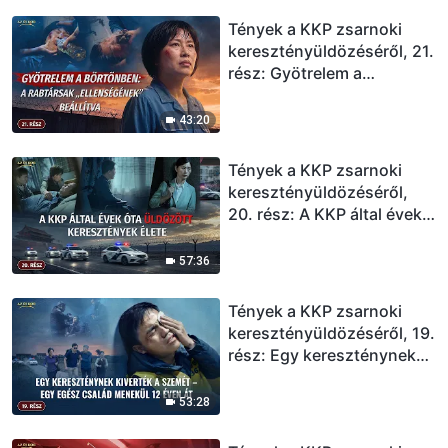
belőle
Tények a KKP zsarnoki
keresztényüldözéséről, 21.
rész: Gyötrelem a
börtönben: A rabtársak
„ellenségének” beállítva
43:20
Tények a KKP zsarnoki
keresztényüldözéséről,
20. rész: A KKP által évek
óta üldözött keresztények
élete
57:36
Tények a KKP zsarnoki
keresztényüldözéséről, 19.
rész: Egy kereszténynek
kiverték a szemét – Egy
egész család menekül 12
53:28
éven át