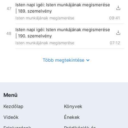
Isten napi igéi: Isten munkájának megismerése
47
| 189. szemelvény
Isten munkájának megismerése
09:41
Isten napi igéi: Isten munkájának megismerése
48
| 190. szemelvény
Isten munkájának megismerése
07:12
Több megtekintése
Menü
Kezdőlap
Könyvek
Videók
Énekek
Felolvasások
Prédikációk és