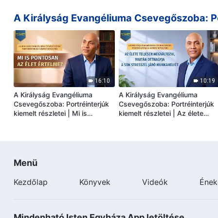
vallomást csikarjanak ki belőle
beállítva
A Királyság Evangéliuma Csevegőszoba: Por
16:10
10:19
A Királyság Evangéliuma
A Királyság Evangéliuma
Csevegőszoba: Portréinterjúk
Csevegőszoba: Portréinterjúk
kiemelt részletei | Mi is
kiemelt részletei | Az élete
pontosan az élet értelme?
teljesen megváltozik, miután
otthagyja a sok stresszel járó
munkahelyét
Menü
Kezdőlap
Könyvek
Videók
Ének
Mindenható Isten Egyháza App letöltése