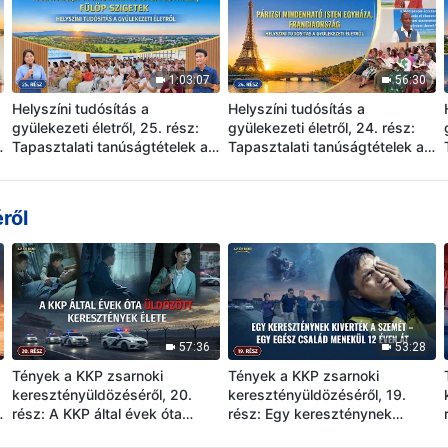
1:03:07
56:30
Helyszíni tudósítás a
Helyszíni tudósítás a
gyülekezeti életről, 25. rész:
gyülekezeti életről, 24. rész:
Tapasztalati tanúságtételek a
Tapasztalati tanúságtételek a
Nueva Ecija-i Mindenható Isten
Párizsi Mindenható Isten
Egyházából, a Fülöp-
Egyházából, Franciaországból:
szigetekről: Csak az igazság
Csak az ítélet és fenyítés
ről
gyakorlása és megértése által
megtapasztalása által oldható
érheti el az ember a
meg a vétkezés kiváltó oka
szabadságot és a
felszabadulást
57:36
53:28
Tények a KKP zsarnoki
Tények a KKP zsarnoki
keresztényüldözéséről, 20.
keresztényüldözéséről, 19.
A
rész: A KKP által évek óta
rész: Egy kereszténynek
üldözött keresztények élete
kiverték a szemét – Egy egész