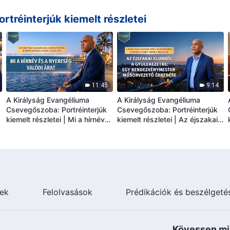
család menekül 12 éven át
tréinterjúk kiemelt részletei
11:45
9:14
A Királyság Evangéliuma
A Királyság Evangéliuma
Csevegőszoba: Portréinterjúk
Csevegőszoba: Portréinterjúk
kiemelt részletei | Mi a hírnév
kiemelt részletei | Az éjszakai
és a nyereség valódi ára?
klubból a gyülekezetbe: Egy
rendezvénymester-
műsorvezető ébredése
ek
Felolvasások
Prédikációk és beszélgeté
Kövessen mi