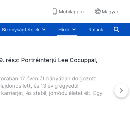
Mobilappok
Magyar
Bizonyságtételek
Hírek
Rólunk
. rész: Portréinterjú Lee Cocuppal,
 korában 17 éven át bányában dolgozott.
jdonos lett, és 13 évig egyedül
karrierjét, és stabil, jómódú életet élt. Egy