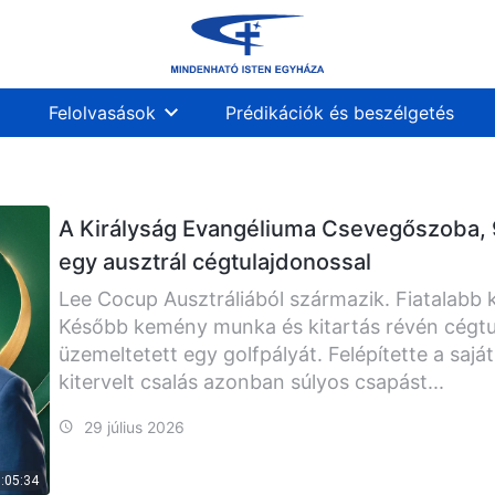
Felolvasások
Prédikációk és beszélgetés
A Királyság Evangéliuma Csevegőszoba, 9
egy ausztrál cégtulajdonossal
Lee Cocup Ausztráliából származik. Fiatalabb
Később kemény munka és kitartás révén cégtula
üzemeltetett egy golfpályát. Felépítette a saját 
kitervelt csalás azonban súlyos csapást...
29 július 2026
:05:34