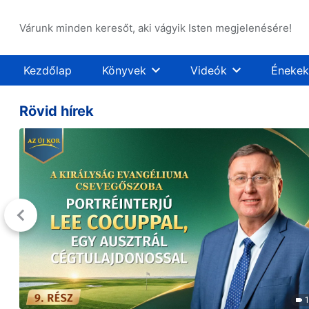
Várunk minden keresőt, aki vágyik Isten megjelenésére!
Kezdőlap
Könyvek
Videók
Énekek
Rövid hírek
1