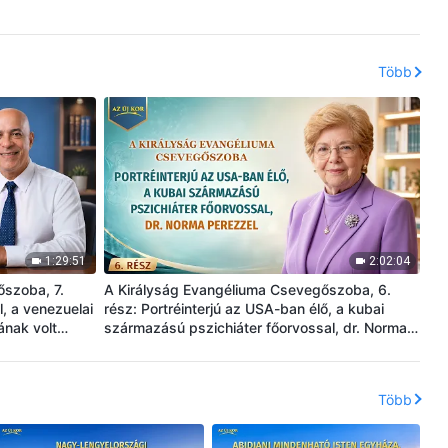
Több
1:29:51
2:02:04
őszoba, 7.
A Királyság Evangéliuma Csevegőszoba, 6.
l, a venezuelai
rész: Portréinterjú az USA-ban élő, a kubai
ának volt
származású pszichiáter főorvossal, dr. Norma
Perezzel
Több