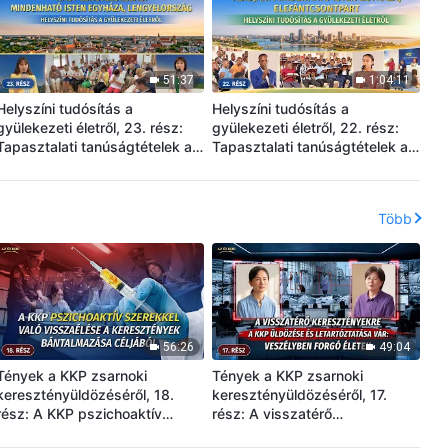
51:37
1:04:11
Helyszíni tudósítás a
Helyszíni tudósítás a
gyülekezeti életről, 23. rész:
gyülekezeti életről, 22. rész:
Tapasztalati tanúságtételek a
Tapasztalati tanúságtételek az
Nagy-lengyelországi
Abidjani Mindenható Isten
Mindenható Isten Egyházából,
Egyházából,
Lengyelországból: Becsületes
Elefántcsontpartról: Csak az
Több
embernek lenni és a fényben
igazság elnyerésével
élni
szabadulhatunk meg a romlott
beállítottságok rabságából
56:26
49:04
Tények a KKP zsarnoki
Tények a KKP zsarnoki
keresztényüldözéséről, 18.
keresztényüldözéséről, 17.
rész: A KKP pszichoaktív
rész: A visszatérő
szerekkel való visszaélése a
keresztényekre a KKP