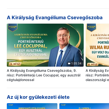
A Királyság Evangéliuma Csevegőszoba
1:05:34
A Királyság Evangéliuma Csevegőszoba, 9.
A Királyság E
rész: Portréinterjú Lee Cocuppal, egy ausztrál
rész: Portréin
cégtulajdonossal
olaszországi e
Az új kor gyülekezeti élete