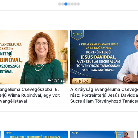
1:34:22
vangéliuma Csevegőszoba, 8.
A Királyság Evangéliuma Cseveg
terjú Wilma Rubinóval, egy volt
rész: Portréinterjú Jesús Davidda
vangélistával
Sucre állam Törvényhozó Tanács
igazgatójával