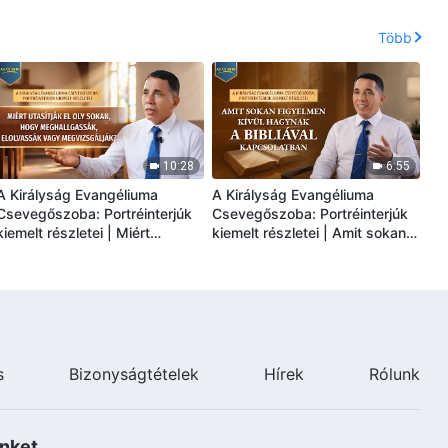
keresztények bántalmazása
üldözése és letartóztatása vár:
céljából
Veszélyben forgó életek
Több
10:28
6:55
A Királyság Evangéliuma
A Királyság Evangéliuma
Csevegőszoba: Portréinterjúk
Csevegőszoba: Portréinterjúk
kiemelt részletei | Miért
kiemelt részletei | Amit sokan
utasítják el oly sokan, hogy
figyelmen kívül hagynak a
meghallgassák, elolvassák
Bibliával kapcsolatban
vagy megvizsgálják?
s
Bizonyságtételek
Hírek
Rólunk
nket