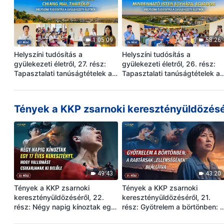
1:05:09
58:26
Helyszíni tudósítás a
Helyszíni tudósítás a
gyülekezeti életről, 27. rész:
gyülekezeti életről, 26. rész:
Tapasztalati tanúságtételek az
Tapasztalati tanúságtételek az
El Carmen-i Mindenható Isten
El Carmen-i Mindenható Isten
Egyházából, Ecuadorból: A
Egyházából, Ecuadorból: A
bűntől való megtisztulás
bűntől való megtisztulás
Tények a KKP zsarnoki keresztényüldözésé
útjának megtalálása
útjának megtalálása
49:43
43:20
Tények a KKP zsarnoki
Tények a KKP zsarnoki
keresztényüldözéséről, 22.
keresztényüldözéséről, 21.
rész: Négy napig kínoztak egy
rész: Gyötrelem a börtönben: 
17 éves keresztényt, hogy
rabtársak „ellenségének”