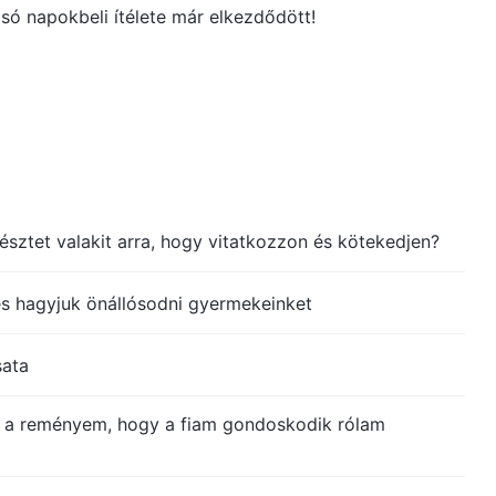
só napokbeli ítélete már elkezdődött!
késztet valakit arra, hogy vitatkozzon és kötekedjen?
s hagyjuk önállósodni gyermekeinket
sata
t a reményem, hogy a fiam gondoskodik rólam