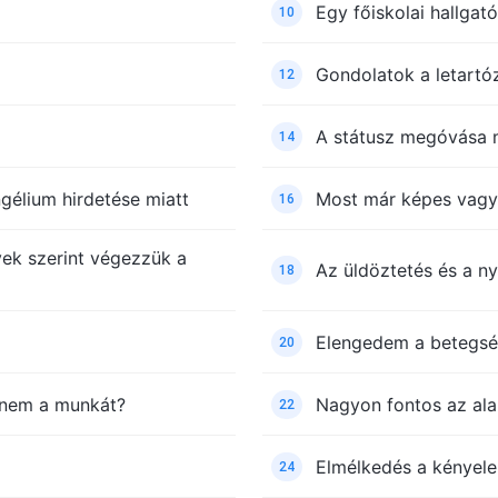
Egy főiskolai hallgató
10
Gondolatok a letartó
12
A státusz megóvása m
14
gélium hirdetése miatt
Most már képes vagy
16
vek szerint végezzük a
Az üldöztetés és a n
18
Elengedem a betegsé
20
tnem a munkát?
Nagyon fontos az ala
22
Elmélkedés a kényele
24