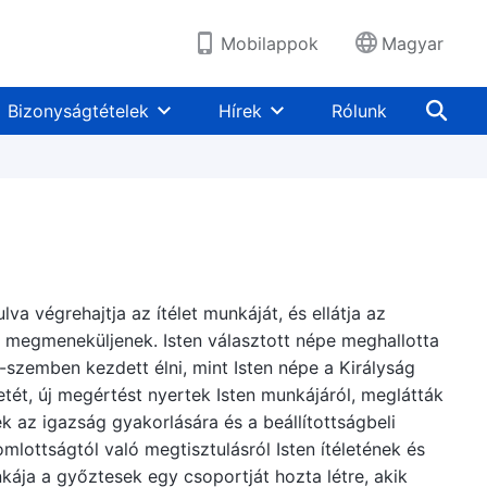
Mobilappok
Magyar
Bizonyságtételek
Hírek
Rólunk
lva végrehajtja az ítélet munkáját, és ellátja az
 megmeneküljenek. Isten választott népe meghallotta
ől-szemben kezdett élni, mint Isten népe a Királyság
etét, új megértést nyertek Isten munkájáról, meglátták
k az igazság gyakorlására és a beállítottságbeli
lottságtól való megtisztulásról Isten ítéletének és
kája a győztesek egy csoportját hozta létre, akik