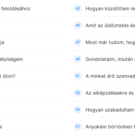
 feloldásához
Hogyan küzdöttem le
42
Amit az üldöztetés 
45
ja
Most már tudom, hogy
47
mélyiségem
Gondolataim, miután
49
ő úton?
A minket érő szenvedé
51
Az elképzelésekre és
53
Hogyan szabadultam m
55
a
Anyukám börtönben tö
57