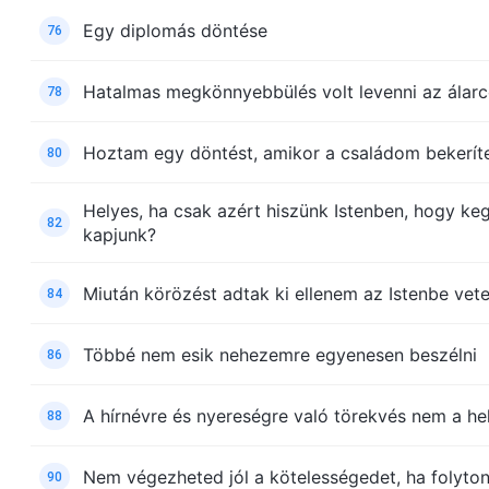
Egy diplomás döntése
76
Hatalmas megkönnyebbülés volt levenni az álar
78
Hoztam egy döntést, amikor a családom bekerít
80
Helyes, ha csak azért hiszünk Istenben, hogy ke
82
kapjunk?
Miután körözést adtak ki ellenem az Istenbe vete
84
Többé nem esik nehezemre egyenesen beszélni
86
A hírnévre és nyereségre való törekvés nem a he
88
Nem végezheted jól a kötelességedet, ha folyt
90