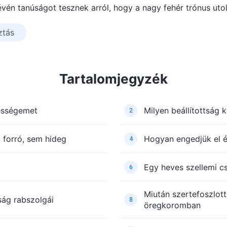
évén tanúságot tesznek arról, hogy a nagy fehér trónus utol
ztás
Tartalomjegyzék
ességemet
Milyen beállítottság 
2
forró, sem hideg
Hogyan engedjük el é
4
Egy heves szellemi c
6
Miután szertefoszlot
ság rabszolgái
8
öregkoromban