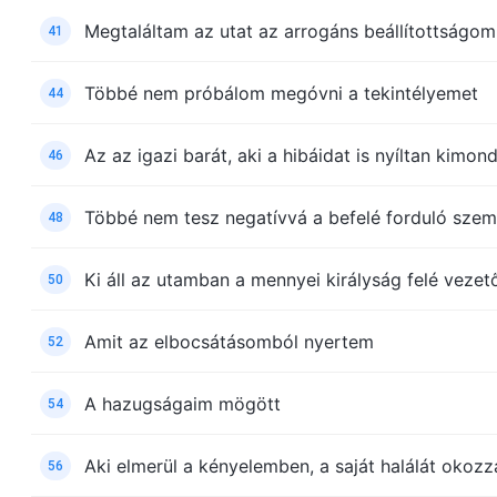
Megtaláltam az utat az arrogáns beállítottságom
41
Többé nem próbálom megóvni a tekintélyemet
44
Az az igazi barát, aki a hibáidat is nyíltan kimond
46
Többé nem tesz negatívvá a befelé forduló sze
48
Ki áll az utamban a mennyei királyság felé vezet
50
Amit az elbocsátásomból nyertem
52
A hazugságaim mögött
54
Aki elmerül a kényelemben, a saját halálát okozz
56