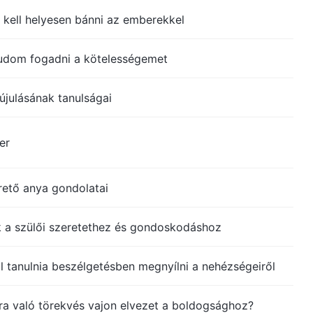
kell helyesen bánni az emberekkel
tudom fogadni a kötelességemet
julásának tanulságai
er
rető anya gondolatai
 a szülői szeretethez és gondoskodáshoz
 tanulnia beszélgetésben megnyílni a nehézségeiről
ra való törekvés vajon elvezet a boldogsághoz?