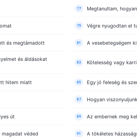
Megtanultam, hogyan 
77
comat
Végre nyugodtan el 
79
ett és megtámadott
A vesebetegségem kiú
81
gyelmet és áldásokat
Kötelesség vagy karri
83
tt hitem miatt
Egy jó feleség és sze
85
Hogyan viszonyuljunk
87
lyes út
Az embernek meg kell
89
on magadat véded
A tökéletes házasság
91