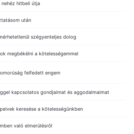
 nehéz hitbeli útja
ztatásom után
érhetetlenül szégyenteljes dolog
ok megbékélni a kötelességemmel
yomorúság felfedett engem
ggel kapcsolatos gondjaimat és aggodalmaimat
pelvek keresése a kötelességünkben
mben való elmerülésről