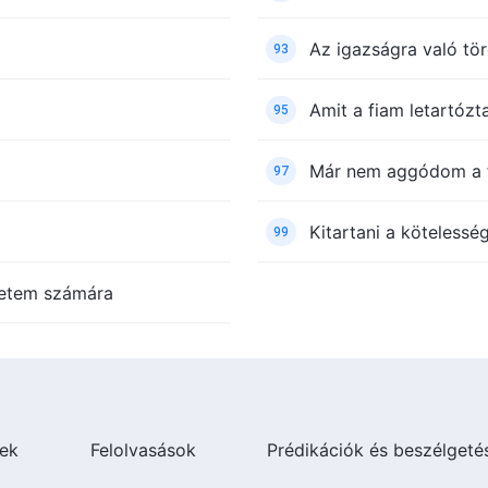
Az igazságra való tö
93
Amit a fiam letartózt
95
Már nem aggódom a f
97
Kitartani a köteless
99
életem számára
ek
Felolvasások
Prédikációk és beszélgeté