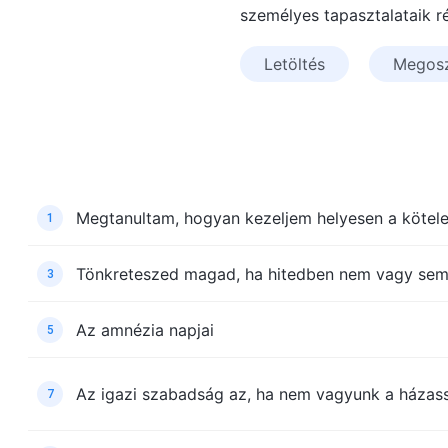
személyes tapasztalataik r
Letöltés
Megos
Megtanultam, hogyan kezeljem helyesen a kötel
1
Tönkreteszed magad, ha hitedben nem vagy sem 
3
Az amnézia napjai
5
Az igazi szabadság az, ha nem vagyunk a házas
7