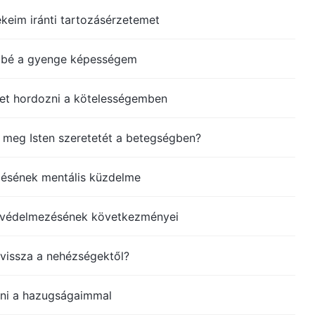
eim iránti tartozásérzetemet
bbé a gyenge képességem
het hordozni a kötelességemben
meg Isten szeretetét a betegségben?
ésének mentális küzdelme
z védelmezésének következményei
 vissza a nehézségektől?
ni a hazugságaimmal