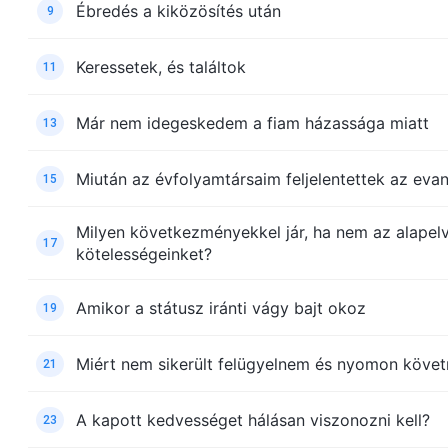
Ébredés a kiközösítés után
9
Keressetek, és találtok
11
Már nem idegeskedem a fiam házassága miatt
13
Miután az évfolyamtársaim feljelentettek az evan
15
Milyen következményekkel jár, ha nem az alapel
17
kötelességeinket?
Amikor a státusz iránti vágy bajt okoz
19
Miért nem sikerült felügyelnem és nyomon köve
21
A kapott kedvességet hálásan viszonozni kell?
23