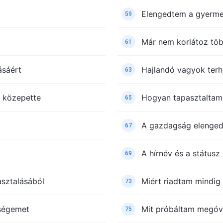
Elengedtem a gyermek
59
Már nem korlátoz tö
61
ásáért
Hajlandó vagyok ter
63
y közepette
Hogyan tapasztaltam 
65
A gazdagság elenged
67
A hírnév és a státus
69
sztalásából
Miért riadtam mindig
73
sségemet
Mit próbáltam megóv
75