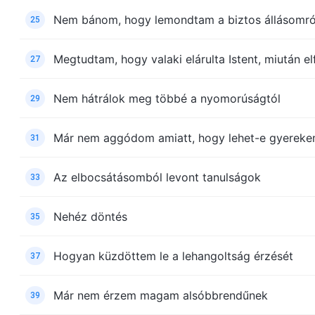
Nem bánom, hogy lemondtam a biztos állásomró
25
Megtudtam, hogy valaki elárulta Istent, miután 
27
Nem hátrálok meg többé a nyomorúságtól
29
Már nem aggódom amiatt, hogy lehet-e gyerek
31
Az elbocsátásomból levont tanulságok
33
Nehéz döntés
35
Hogyan küzdöttem le a lehangoltság érzését
37
Már nem érzem magam alsóbbrendűnek
39