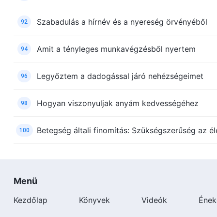
Szabadulás a hírnév és a nyereség örvényéből
92
Amit a tényleges munkavégzésből nyertem
94
Legyőztem a dadogással járó nehézségeimet
96
Hogyan viszonyuljak anyám kedvességéhez
98
Betegség általi finomítás: Szükségszerűség az 
100
Menü
Kezdőlap
Könyvek
Videók
Ének