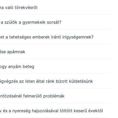
ra való törekvésről
 a szülők a gyermekeik sorsát?
t a tehetséges emberek iránti irigységemnek?
tése apámnak
hogy anyám beteg
gvégzés az Isten által ránk bízott küldetésünk
ntözésénél felmerülő problémák
v és a nyereség hajszolásával töltött keserű évektől