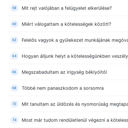
Mit rejt valójában a felügyelet elkerülése?
58
Miért válogattam a kötelességek között?
60
Felelős vagyok a gyülekezet munkájának megóv
62
Hogyan álljunk helyt a kötelességünkben veszél
64
Megszabadultam az irigység béklyóitól
66
Többé nem panaszkodom a sorsomra
68
Mit tanultam az üldözés és nyomorúság megtapa
72
Most már tudom rendületlenül végezni a kötele
74