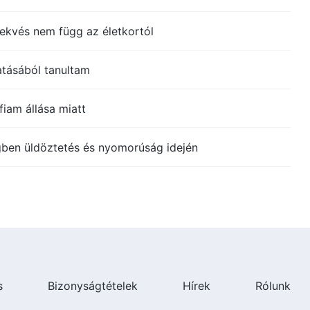
rekvés nem függ az életkortól
atásából tanultam
iam állása miatt
égben üldöztetés és nyomorúság idején
s
Bizonyságtételek
Hírek
Rólunk