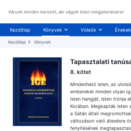
Várunk minden keresőt, aki vágyik Isten megjelenésére!
Kezdőlap
Könyvek
Videók
Énekek
Kezdőlap
Könyvek
Tapasztalati tanúsá
8. kötet
Mindenható Isten, az utolsó 
embereket minden olyan ig
Isten hangját, Isten trónja 
Korában. Megkapták Isten sz
a Sátán általi megrontottsá
változáson való átesésre ös
fenyítésének megtapasztalá