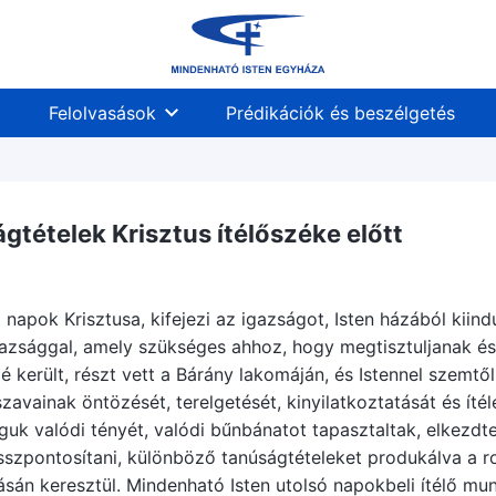
Felolvasások
Prédikációk és beszélgetés
gtételek Krisztus ítélőszéke előtt
napok Krisztusa, kifejezi az igazságot, Isten házából kiindu
azsággal, amely szükséges ahhoz, hogy megtisztuljanak és
elé került, részt vett a Bárány lakomáján, és Istennel szemt
avainak öntözését, terelgetését, kinyilatkoztatását és ítél
guk valódi tényét, valódi bűnbánatot tapasztaltak, elkezdte
szpontosítani, különböző tanúságtételeket produkálva a rom
sán keresztül. Mindenható Isten utolsó napokbeli ítélő mun