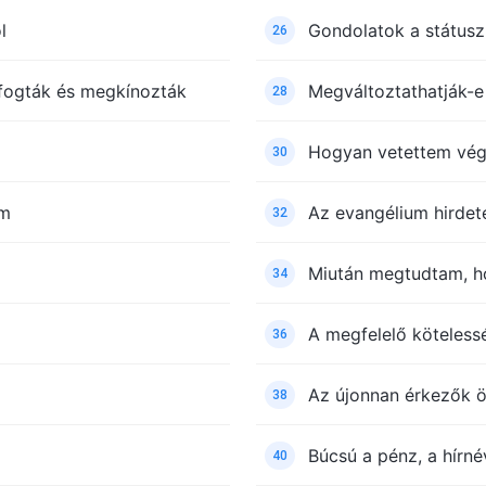
l
Gondolatok a státusz
26
elfogták és megkínozták
Megváltoztathatják-e
28
Hogyan vetettem vége
30
em
Az evangélium hirde
32
Miután megtudtam, 
34
A megfelelő kötelessé
36
Az újonnan érkezők ö
38
Búcsú a pénz, a hírné
40