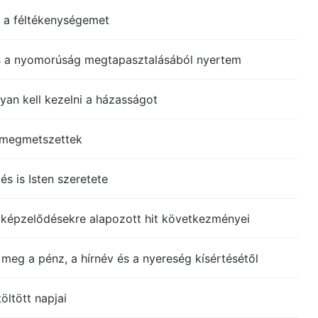
 a féltékenységemet
és a nyomorúság megtapasztalásából nyertem
an kell kezelni a házasságot
 megmetszettek
s is Isten szeretete
 képzelődésekre alapozott hit következményei
eg a pénz, a hírnév és a nyereség kísértésétől
ltött napjai