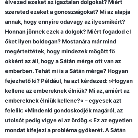
élvezed ezeket az igaztalan dolgokat? Miért
szereted ezeket a gonoszságokat? Mi az alapja
annak, hogy ennyire odavagy az ilyesmikért?
Honnan jönnek ezek a dolgok? Miért fogadod el
őket ilyen boldogan? Mostanára már mind
megértettétek, hogy mindezek mögött fő
okként az áll, hogy a Sátán mérge ott van az
emberben. Tehát mi is a Sátán mérge? Hogyan
fejezhető ki? Például, ha azt kérdezed: »Hogyan
kellene az embereknek élniük? Mi az, amiért az
embereknek élniük kellene?« – egyesek azt
felelik: »Mindenki gondoskodjék magáról, az
utolsót pedig vigye el az ördög.« Ez az egyetlen
mondat kifejezi a probléma gyökerét. A Sátán