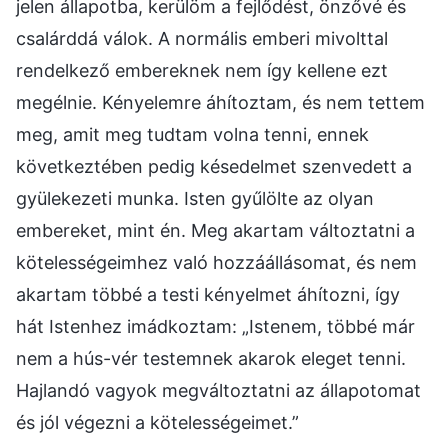
jelen állapotba, kerülöm a fejlődést, önzővé és
csalárddá válok. A normális emberi mivolttal
rendelkező embereknek nem így kellene ezt
megélnie. Kényelemre áhítoztam, és nem tettem
meg, amit meg tudtam volna tenni, ennek
következtében pedig késedelmet szenvedett a
gyülekezeti munka. Isten gyűlölte az olyan
embereket, mint én. Meg akartam változtatni a
kötelességeimhez való hozzáállásomat, és nem
akartam többé a testi kényelmet áhítozni, így
hát Istenhez imádkoztam: „Istenem, többé már
nem a hús-vér testemnek akarok eleget tenni.
Hajlandó vagyok megváltoztatni az állapotomat
és jól végezni a kötelességeimet.”