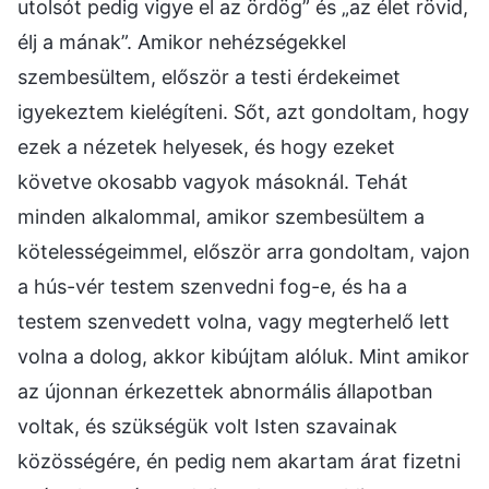
utolsót pedig vigye el az ördög” és „az élet rövid,
élj a mának”. Amikor nehézségekkel
szembesültem, először a testi érdekeimet
igyekeztem kielégíteni. Sőt, azt gondoltam, hogy
ezek a nézetek helyesek, és hogy ezeket
követve okosabb vagyok másoknál. Tehát
minden alkalommal, amikor szembesültem a
kötelességeimmel, először arra gondoltam, vajon
a hús-vér testem szenvedni fog-e, és ha a
testem szenvedett volna, vagy megterhelő lett
volna a dolog, akkor kibújtam alóluk. Mint amikor
az újonnan érkezettek abnormális állapotban
voltak, és szükségük volt Isten szavainak
közösségére, én pedig nem akartam árat fizetni