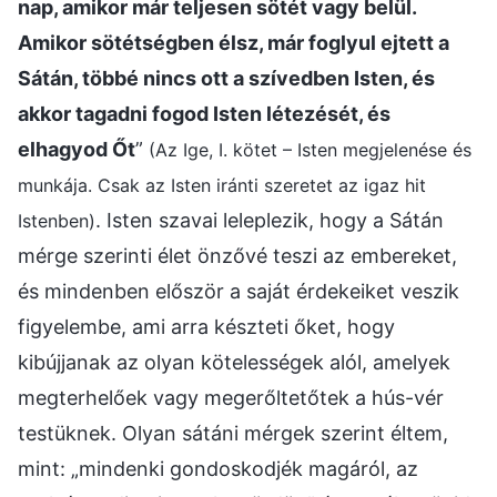
nap, amikor már teljesen sötét vagy belül.
Amikor sötétségben élsz, már foglyul ejtett a
Sátán, többé nincs ott a szívedben Isten, és
akkor tagadni fogod Isten létezését, és
elhagyod Őt
”
(Az Ige, I. kötet – Isten megjelenése és
munkája. Csak az Isten iránti szeretet az igaz hit
. Isten szavai leleplezik, hogy a Sátán
Istenben)
mérge szerinti élet önzővé teszi az embereket,
és mindenben először a saját érdekeiket veszik
figyelembe, ami arra készteti őket, hogy
kibújjanak az olyan kötelességek alól, amelyek
megterhelőek vagy megerőltetőtek a hús-vér
testüknek. Olyan sátáni mérgek szerint éltem,
mint: „mindenki gondoskodjék magáról, az