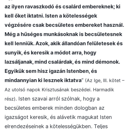
az ilyen ravaszkodó és csalárd embereknek; ki
kell őket iktatni. Isten a kötelességek
végzésére csak becsületes embereket használ.
Még a hűséges munkásoknak is becsületesnek
kell lenniük. Azok, akik állandóan felületesek és
sunyik, és keresik a módot arra, hogy
lazsáljanak, mind csalárdak, és mind démonok.
Egyikük sem hisz igazán Istenben, és
mindannyian ki lesznek iktatva
”
(Az Ige, III. kötet –
Az utolsó napok Krisztusának beszédei. Harmadik
. Isten szavai arról szólnak, hogy a
rész)
becsületes emberek minden dologban az
igazságot keresik, és alávetik magukat Isten
elrendezéseinek a kötelességükben. Teljes