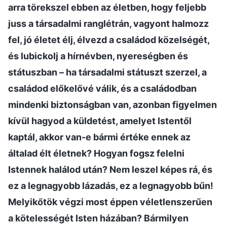
arra törekszel ebben az életben, hogy feljebb
juss a társadalmi ranglétrán, vagyont halmozz
fel, jó életet élj, élvezd a családod közelségét,
és lubickolj a hírnévben, nyereségben és
státuszban – ha társadalmi státuszt szerzel, a
családod előkelővé válik, és a családodban
mindenki biztonságban van, azonban figyelmen
kívül hagyod a küldetést, amelyet Istentől
kaptál, akkor van-e bármi értéke ennek az
általad élt életnek? Hogyan fogsz felelni
Istennek halálod után? Nem leszel képes rá, és
ez a legnagyobb lázadás, ez a legnagyobb bűn!
Melyikőtök végzi most éppen véletlenszerűen
a kötelességét Isten házában? Bármilyen