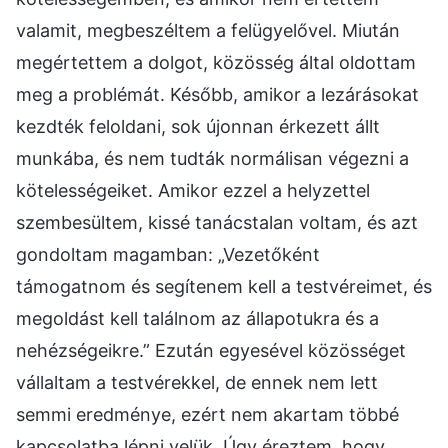
valamit, megbeszéltem a felügyelővel. Miután
megértettem a dolgot, közösség által oldottam
meg a problémát. Később, amikor a lezárásokat
kezdték feloldani, sok újonnan érkezett állt
munkába, és nem tudták normálisan végezni a
kötelességeiket. Amikor ezzel a helyzettel
szembesültem, kissé tanácstalan voltam, és azt
gondoltam magamban: „Vezetőként
támogatnom és segítenem kell a testvéreimet, és
megoldást kell találnom az állapotukra és a
nehézségeikre.” Ezután egyesével közösséget
vállaltam a testvérekkel, de ennek nem lett
semmi eredménye, ezért nem akartam többé
kapcsolatba lépni velük. Úgy éreztem, hogy