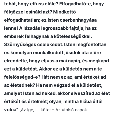
tehát, hogy elfuss előle? Elfogadható-e, hogy
félgőzzel csináld azt? Mindkettő
elfogadhatatlan; ez Isten cserbenhagyása
lenne! A lázadás legrosszabb fajtája, ha az
emberek felhagynak a kötelességükkel.
Szörnyűséges cselekedet. Isten megfontoltan
és komolyan munkálkodott, ősidők óta előre
elrendelte, hogy eljuss a mai napig, és megkapd
ezt a küldetést. Akkor ez a küldetés nem a te
felelősséged-e? Hát nem ez az, ami értéket ad
az életednek? Ha nem végzed el a küldetést,
amelyet Isten ad neked, akkor elveszíted az élet
értékét és értelmét; olyan, mintha hiába éltél
volna
”
(Az Ige, III. kötet – Az utolsó napok