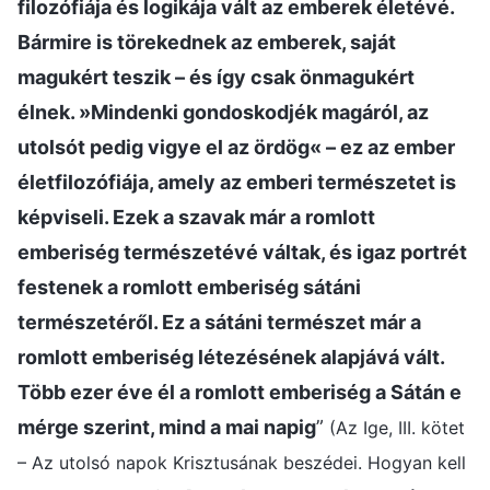
filozófiája és logikája vált az emberek életévé.
Bármire is törekednek az emberek, saját
magukért teszik – és így csak önmagukért
élnek. »Mindenki gondoskodjék magáról, az
utolsót pedig vigye el az ördög« – ez az ember
életfilozófiája, amely az emberi természetet is
képviseli. Ezek a szavak már a romlott
emberiség természetévé váltak, és igaz portrét
festenek a romlott emberiség sátáni
természetéről. Ez a sátáni természet már a
romlott emberiség létezésének alapjává vált.
Több ezer éve él a romlott emberiség a Sátán e
mérge szerint, mind a mai napig
”
(Az Ige, III. kötet
– Az utolsó napok Krisztusának beszédei. Hogyan kell