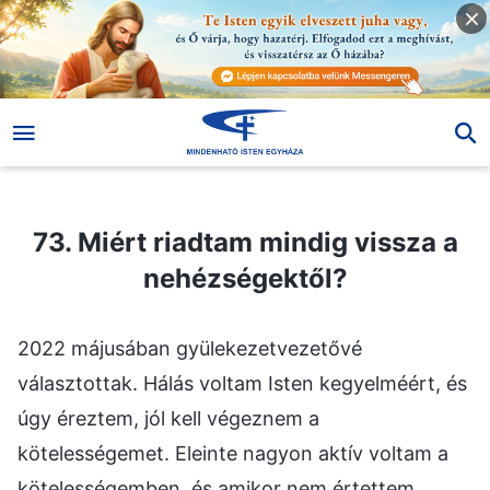
73. Miért riadtam mindig vissza a nehézségektől?
73. Miért riadtam mindig vissza a
nehézségektől?
2022 májusában gyülekezetvezetővé
választottak. Hálás voltam Isten kegyelméért, és
úgy éreztem, jól kell végeznem a
kötelességemet. Eleinte nagyon aktív voltam a
kötelességemben, és amikor nem értettem