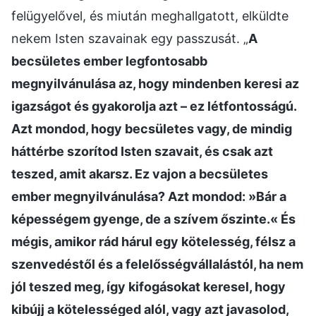
felügyelővel, és miután meghallgatott, elküldte
nekem Isten szavainak egy passzusát. „
A
becsületes ember legfontosabb
megnyilvánulása az, hogy mindenben keresi az
igazságot és gyakorolja azt – ez létfontosságú.
Azt mondod, hogy becsületes vagy, de mindig
háttérbe szorítod Isten szavait, és csak azt
teszed, amit akarsz. Ez vajon a becsületes
ember megnyilvánulása? Azt mondod: »Bár a
képességem gyenge, de a szívem őszinte.« És
mégis, amikor rád hárul egy kötelesség, félsz a
szenvedéstől és a felelősségvállalástól, ha nem
jól teszed meg, így kifogásokat keresel, hogy
kibújj a kötelességed alól, vagy azt javasolod,