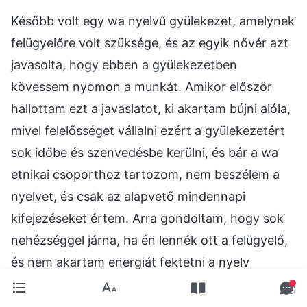
Később volt egy wa nyelvű gyülekezet, amelynek
felügyelőre volt szüksége, és az egyik nővér azt
javasolta, hogy ebben a gyülekezetben
kövessem nyomon a munkát. Amikor először
hallottam ezt a javaslatot, ki akartam bújni alóla,
mivel felelősséget vállalni ezért a gyülekezetért
sok időbe és szenvedésbe kerülni, és bár a wa
etnikai csoporthoz tartozom, nem beszélem a
nyelvet, és csak az alapvető mindennapi
kifejezéseket értem. Arra gondoltam, hogy sok
nehézséggel járna, ha én lennék ott a felügyelő,
és nem akartam energiát fektetni a nyelv
megtanulásába, így ismét arra gondoltam, hogy
kibújok a kötelességem alól. Rájöttem, hogy