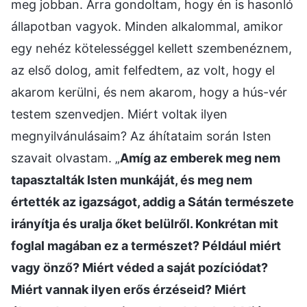
meg jobban. Arra gondoltam, hogy én is hasonló
állapotban vagyok. Minden alkalommal, amikor
egy nehéz kötelességgel kellett szembenéznem,
az első dolog, amit felfedtem, az volt, hogy el
akarom kerülni, és nem akarom, hogy a hús-vér
testem szenvedjen. Miért voltak ilyen
megnyilvánulásaim? Az áhítataim során Isten
szavait olvastam. „
Amíg az emberek meg nem
tapasztalták Isten munkáját, és meg nem
értették az igazságot, addig a Sátán természete
irányítja és uralja őket belülről. Konkrétan mit
foglal magában ez a természet? Például miért
vagy önző? Miért véded a saját pozíciódat?
Miért vannak ilyen erős érzéseid? Miért