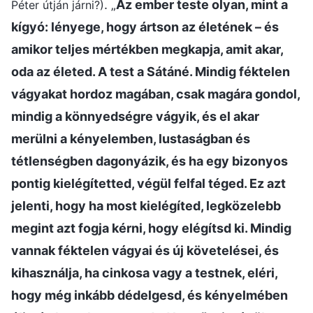
. „
Az ember teste olyan, mint a
Péter útján járni?)
kígyó: lényege, hogy ártson az életének – és
amikor teljes mértékben megkapja, amit akar,
oda az életed. A test a Sátáné. Mindig féktelen
vágyakat hordoz magában, csak magára gondol,
mindig a könnyedségre vágyik, és el akar
merülni a kényelemben, lustaságban és
tétlenségben dagonyázik, és ha egy bizonyos
pontig kielégítetted, végül felfal téged. Ez azt
jelenti, hogy ha most kielégíted, legközelebb
megint azt fogja kérni, hogy elégítsd ki. Mindig
vannak féktelen vágyai és új követelései, és
kihasználja, ha cinkosa vagy a testnek, eléri,
hogy még inkább dédelgesd, és kényelmében