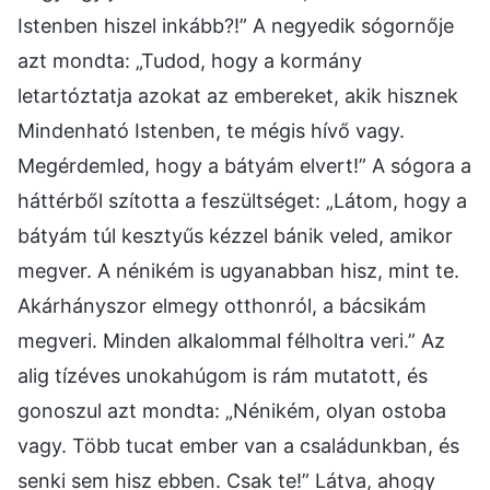
Istenben hiszel inkább?!” A negyedik sógornője
azt mondta: „Tudod, hogy a kormány
letartóztatja azokat az embereket, akik hisznek
Mindenható Istenben, te mégis hívő vagy.
Megérdemled, hogy a bátyám elvert!” A sógora a
háttérből szította a feszültséget: „Látom, hogy a
bátyám túl kesztyűs kézzel bánik veled, amikor
megver. A nénikém is ugyanabban hisz, mint te.
Akárhányszor elmegy otthonról, a bácsikám
megveri. Minden alkalommal félholtra veri.” Az
alig tízéves unokahúgom is rám mutatott, és
gonoszul azt mondta: „Nénikém, olyan ostoba
vagy. Több tucat ember van a családunkban, és
senki sem hisz ebben. Csak te!” Látva, ahogy