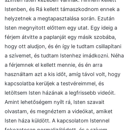
Istenben, és Rá kellett támaszkodnom ennek a
helyzetnek a megtapasztalása során. Ezután
Isten megnyitott előttem egy utat. Egy ideig a
férjem átvitte a paplanját egy másik szobába,
hogy ott aludjon, és én így le tudtam csillapítani
a szívemet, és tudtam Istenhez imádkozni. Néha
a férjemnek el kellett mennie, és én arra
használtam azt a kis időt, amíg távol volt, hogy
kapcsolatba kerüljek a testvéreimmel, és
letöltsem Isten házának a legfrissebb videóit.
Amint lehetőségem nyílt rá, Isten szavait
olvastam, és megnéztem a videókat, amiket
Isten háza küldött. A kapcsolatom Istennel
fokozatosan normalizálódott, és a szívem