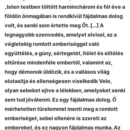
„
Isten testben töltött harminchárom és fél éve a
földön önmagában is rendkívül fájdalmas dolog
volt, és senki sem értette meg Őt. [...] A
legnagyobb szenvedés, amelyet elvisel, az a
végletekig romlott emberiséggel való
együttélés, a gúny, sértegetét, ítélet és elítélés
eltűrése mindenféle embertől, valamint az,
hogy démonok üldözik, és a vallásos világ
elutasítja és ellenségesen viselkedik Vele,
olyan sebeket ejtve a lélekben, amelyeket senki
sem tud jóvátenni. Ez egy fájdalmas dolog. Ő
mérhetetlen türelemmel menti meg a romlott
emberiséget, sebei ellenére is szereti az
embereket, és ez nagyon fájdalmas munka. Az