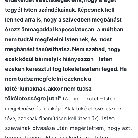
tegyél Isten szándékainak. Képesnek kell
lenned arra is, hogy a szívedben megbánást
érezz önmagaddal kapcsolatosan: a múltban
nem tudtál megfelelni Istennek, és most
megbánást tanúsíthatsz. Nem szabad, hogy
ezek közül bármelyik hiányozzon – Isten
ezeken keresztül fog tökéletesíteni téged. Ha
nem tudsz megfelelni ezeknek a
kritériumoknak, akkor nem tudsz
tökéletességre jutni
”
(Az Ige, I. kötet – Isten
megjelenése és munkája. Akik tökéletessé lesznek
. Isten
téve, azoknak finomításon kell átesniük)
szavainak olvasása után megértettem, hogy azt,
hogy a férjem üldöz és akadályoz, Isten