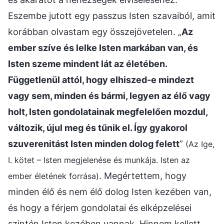
Eszembe jutott egy passzus Isten szavaiból, amit
korábban olvastam egy összejövetelen. „
Az
ember szíve és lelke Isten markában van, és
Isten szeme mindent lát az életében.
Függetlenül attól, hogy elhiszed-e mindezt
vagy sem, minden és bármi, legyen az élő vagy
holt, Isten gondolatainak megfelelően mozdul,
változik, újul meg és tűnik el. Így gyakorol
szuverenitást Isten minden dolog felett
”
(Az Ige,
I. kötet – Isten megjelenése és munkája. Isten az
. Megértettem, hogy
ember életének forrása)
minden élő és nem élő dolog Isten kezében van,
és hogy a férjem gondolatai és elképzelései
szintén Isten kezében vannak. Hinnem kellett