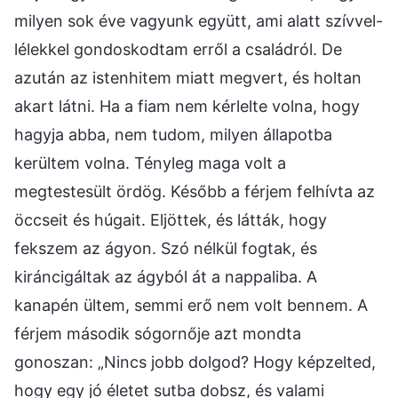
milyen sok éve vagyunk együtt, ami alatt szívvel-
lélekkel gondoskodtam erről a családról. De
azután az istenhitem miatt megvert, és holtan
akart látni. Ha a fiam nem kérlelte volna, hogy
hagyja abba, nem tudom, milyen állapotba
kerültem volna. Tényleg maga volt a
megtestesült ördög. Később a férjem felhívta az
öccseit és húgait. Eljöttek, és látták, hogy
fekszem az ágyon. Szó nélkül fogtak, és
kiráncigáltak az ágyból át a nappaliba. A
kanapén ültem, semmi erő nem volt bennem. A
férjem második sógornője azt mondta
gonoszan: „Nincs jobb dolgod? Hogy képzelted,
hogy egy jó életet sutba dobsz, és valami