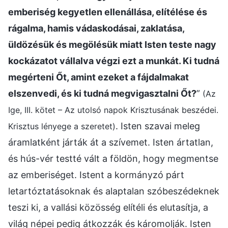
emberiség kegyetlen ellenállása, elítélése és
rágalma, hamis vádaskodásai, zaklatása,
üldözésük és megölésük miatt Isten teste nagy
kockázatot vállalva végzi ezt a munkát. Ki tudná
megérteni Őt, amint ezeket a fájdalmakat
elszenvedi, és ki tudná megvigasztalni Őt?
”
(Az
Ige, III. kötet – Az utolsó napok Krisztusának beszédei.
. Isten szavai meleg
Krisztus lényege a szeretet)
áramlatként járták át a szívemet. Isten ártatlan,
és hús-vér testté vált a földön, hogy megmentse
az emberiséget. Istent a kormányzó párt
letartóztatásoknak és alaptalan szóbeszédeknek
teszi ki, a vallási közösség elítéli és elutasítja, a
világ népei pedig átkozzák és káromolják. Isten