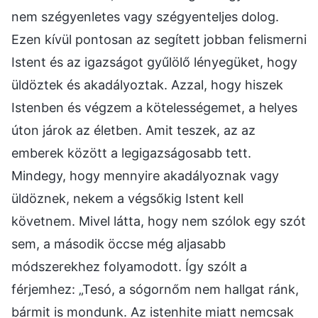
nem szégyenletes vagy szégyenteljes dolog.
Ezen kívül pontosan az segített jobban felismerni
Istent és az igazságot gyűlölő lényegüket, hogy
üldöztek és akadályoztak. Azzal, hogy hiszek
Istenben és végzem a kötelességemet, a helyes
úton járok az életben. Amit teszek, az az
emberek között a legigazságosabb tett.
Mindegy, hogy mennyire akadályoznak vagy
üldöznek, nekem a végsőkig Istent kell
követnem. Mivel látta, hogy nem szólok egy szót
sem, a második öccse még aljasabb
módszerekhez folyamodott. Így szólt a
férjemhez: „Tesó, a sógornőm nem hallgat ránk,
bármit is mondunk. Az istenhite miatt nemcsak