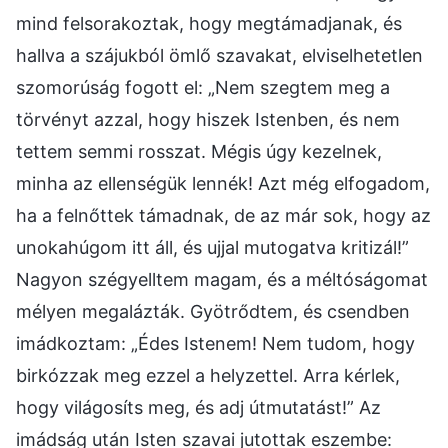
mind felsorakoztak, hogy megtámadjanak, és
hallva a szájukból ömlő szavakat, elviselhetetlen
szomorúság fogott el: „Nem szegtem meg a
törvényt azzal, hogy hiszek Istenben, és nem
tettem semmi rosszat. Mégis úgy kezelnek,
minha az ellenségük lennék! Azt még elfogadom,
ha a felnőttek támadnak, de az már sok, hogy az
unokahúgom itt áll, és ujjal mutogatva kritizál!”
Nagyon szégyelltem magam, és a méltóságomat
mélyen megalázták. Gyötrődtem, és csendben
imádkoztam: „Édes Istenem! Nem tudom, hogy
birkózzak meg ezzel a helyzettel. Arra kérlek,
hogy világosíts meg, és adj útmutatást!” Az
imádság után Isten szavai jutottak eszembe: