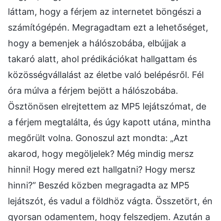
láttam, hogy a férjem az internetet böngészi a
számítógépén. Megragadtam ezt a lehetőséget,
hogy a bemenjek a hálószobába, elbújjak a
takaró alatt, ahol prédikációkat hallgattam és
közösségvállalást az életbe való belépésről. Fél
óra múlva a férjem bejött a hálószobába.
Ösztönösen elrejtettem az MP5 lejátszómat, de
a férjem megtalálta, és úgy kapott utána, mintha
megőrült volna. Gonoszul azt mondta: „Azt
akarod, hogy megöljelek? Még mindig mersz
hinni! Hogy mered ezt hallgatni? Hogy mersz
hinni?” Beszéd közben megragadta az MP5
lejátszót, és vadul a földhöz vágta. Összetört, én
gyorsan odamentem, hogy felszedjem. Azután a