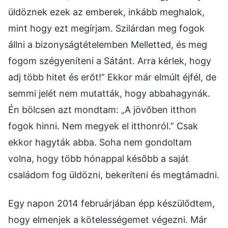
üldöznek ezek az emberek, inkább meghalok,
mint hogy ezt megírjam. Szilárdan meg fogok
állni a bizonyságtételemben Melletted, és meg
fogom szégyeníteni a Sátánt. Arra kérlek, hogy
adj több hitet és erőt!” Ekkor már elmúlt éjfél, de
semmi jelét nem mutatták, hogy abbahagynák.
Én bölcsen azt mondtam: „A jövőben itthon
fogok hinni. Nem megyek el itthonról.” Csak
ekkor hagyták abba. Soha nem gondoltam
volna, hogy több hónappal később a saját
családom fog üldözni, bekeríteni és megtámadni.
Egy napon 2014 februárjában épp készülődtem,
hogy elmenjek a kötelességemet végezni. Már