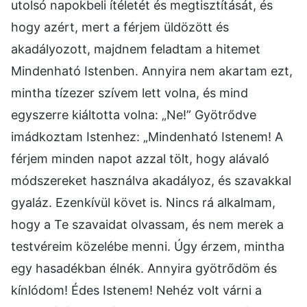
utolsó napokbeli ítéletét és megtisztítását, és
hogy azért, mert a férjem üldözött és
akadályozott, majdnem feladtam a hitemet
Mindenható Istenben. Annyira nem akartam ezt,
mintha tízezer szívem lett volna, és mind
egyszerre kiáltotta volna: „Ne!” Gyötrődve
imádkoztam Istenhez: „Mindenható Istenem! A
férjem minden napot azzal tölt, hogy alávaló
módszereket használva akadályoz, és szavakkal
gyaláz. Ezenkívül követ is. Nincs rá alkalmam,
hogy a Te szavaidat olvassam, és nem merek a
testvéreim közelébe menni. Úgy érzem, mintha
egy hasadékban élnék. Annyira gyötrődöm és
kínlódom! Édes Istenem! Nehéz volt várni a