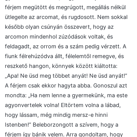
férjem megütött és megrúgott, megállás nélkül
ütlegelte az arcomat, és rugdosott. Nem sokkal
később olyan csúnyán összevert, hogy az
arcomon mindenhol zúzódások voltak, és
feldagadt, az orrom és a szám pedig vérzett. A
fiunk félrehúzódva állt, félelemtől remegve, és
reszkető hangon, könnyek között kiáltotta:
„Apa! Ne üsd meg többet anyát! Ne üsd anyát!”
A férjem csak ekkor hagyta abba. Gonoszul azt
mondta: „Ha nem lenne a gyermekünk, ma este
agyonvertelek volna! Eltörtem volna a lábad,
hogy lássam, még mindig mersz-e hinni
Istenben!” Beleborzongott a szívem, hogy a
férjem így bánik velem. Arra gondoltam, hogy