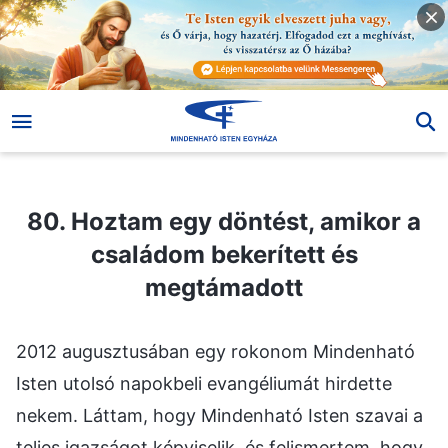
80. Hoztam egy döntést, amikor a családom bekerített és megtámadott
80. Hoztam egy döntést, amikor a
családom bekerített és
megtámadott
2012 augusztusában egy rokonom Mindenható
Isten utolsó napokbeli evangéliumát hirdette
nekem. Láttam, hogy Mindenható Isten szavai a
teljes igazságot képviselik, és felismertem, hogy