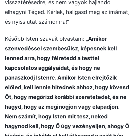
visszatérésedre, és nem vagyok hajlandó
elhagyni Téged. Kérlek, hallgasd meg az imámat,
és nyiss utat számomra!”
Később Isten szavait olvastam: „
Amikor
szenvedéssel szembesülsz, képesnek kell
lenned arra, hogy félretedd a testtel
kapcsolatos aggályaidat, és hogy ne
panaszkodj Istenre. Amikor Isten elrejtőzik
előled, kell lennie hitednek ahhoz, hogy kövesd
Őt, hogy megőrizd korábbi szeretetedet, és ne
hagyd, hogy az meginogjon vagy elapadjon.
Nem számít, hogy Isten mit tesz, neked
hagynod kell, hogy Ő úgy vezényeljen, ahogy Ő
kívánja, és inkább el kell átkoznod a saját hús-