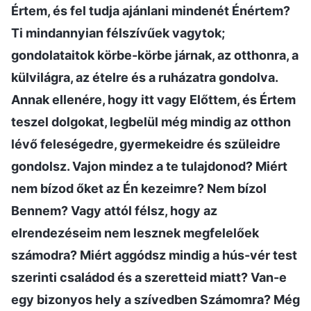
Értem, és fel tudja ajánlani mindenét Énértem?
Ti mindannyian félszívűek vagytok;
gondolataitok körbe-körbe járnak, az otthonra, a
külvilágra, az ételre és a ruházatra gondolva.
Annak ellenére, hogy itt vagy Előttem, és Értem
teszel dolgokat, legbelül még mindig az otthon
lévő feleségedre, gyermekeidre és szüleidre
gondolsz. Vajon mindez a te tulajdonod? Miért
nem bízod őket az Én kezeimre? Nem bízol
Bennem? Vagy attól félsz, hogy az
elrendezéseim nem lesznek megfelelőek
számodra? Miért aggódsz mindig a hús-vér test
szerinti családod és a szeretteid miatt? Van-e
egy bizonyos hely a szívedben Számomra? Még