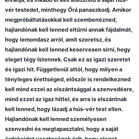
vér testedet, minthogy Őrá panaszkodj. Amikor
megpróbáltatásokkal kell szembenézned,
hajlandónak kell lenned eltűrni annak fájdalmát,
hogy lemondasz arról, amit szeretsz, és
hajlandónak kell lenned keservesen sírni, hogy
eleget tégy Istennek. Csak ez az igazi szeretet
és igazi hit. Függetlenül attól, hogy milyen a
tényleges érettséged, először is rendelkezned
kell mind ezzel az elszántsággal a szenvedésre,
mind ezzel az igaz hittel, és arra is elszántnak
kell lenned, hogy lázadj a hús-vér test ellen.
Hajlandónak kell lenned személyesen
szenvedni és megtapasztalni, hogy a saját
érdekeidet veszteségek érik, hogy eleget