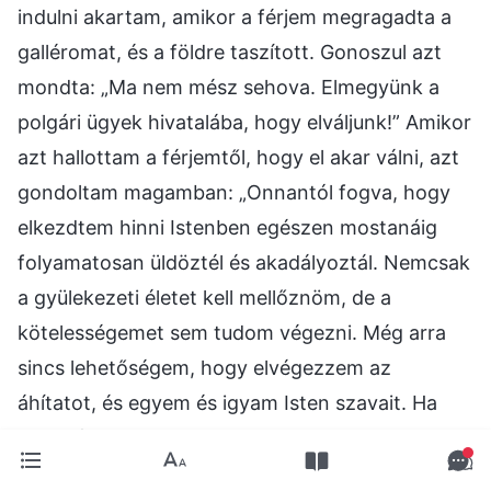
indulni akartam, amikor a férjem megragadta a
galléromat, és a földre taszított. Gonoszul azt
mondta: „Ma nem mész sehova. Elmegyünk a
polgári ügyek hivatalába, hogy elváljunk!” Amikor
azt hallottam a férjemtől, hogy el akar válni, azt
gondoltam magamban: „Onnantól fogva, hogy
elkezdtem hinni Istenben egészen mostanáig
folyamatosan üldöztél és akadályoztál. Nemcsak
a gyülekezeti életet kell mellőznöm, de a
kötelességemet sem tudom végezni. Még arra
sincs lehetőségem, hogy elvégezzem az
áhítatot, és egyem és igyam Isten szavait. Ha
nem válunk el, nem fogok tudni hinni Istenben,
és megfelelően követni Őt.” Így azt mondtam: