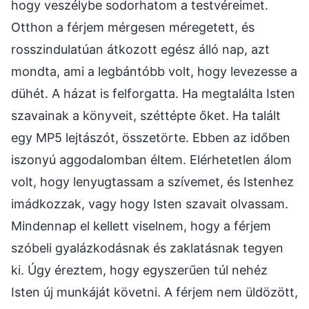
hogy veszélybe sodorhatom a testvéreimet.
Otthon a férjem mérgesen méregetett, és
rosszindulatúan átkozott egész álló nap, azt
mondta, ami a legbántóbb volt, hogy levezesse a
dühét. A házat is felforgatta. Ha megtalálta Isten
szavainak a könyveit, széttépte őket. Ha talált
egy MP5 lejtászót, összetörte. Ebben az időben
iszonyú aggodalomban éltem. Elérhetetlen álom
volt, hogy lenyugtassam a szívemet, és Istenhez
imádkozzak, vagy hogy Isten szavait olvassam.
Mindennap el kellett viselnem, hogy a férjem
szóbeli gyalázkodásnak és zaklatásnak tegyen
ki. Úgy éreztem, hogy egyszerűen túl nehéz
Isten új munkáját követni. A férjem nem üldözött,