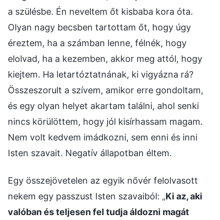
a szülésbe. Én neveltem őt kisbaba kora óta.
Olyan nagy becsben tartottam őt, hogy úgy
éreztem, ha a számban lenne, félnék, hogy
elolvad, ha a kezemben, akkor meg attól, hogy
kiejtem. Ha letartóztatnának, ki vigyázna rá?
Összeszorult a szívem, amikor erre gondoltam,
és egy olyan helyet akartam találni, ahol senki
nincs körülöttem, hogy jól kisírhassam magam.
Nem volt kedvem imádkozni, sem enni és inni
Isten szavait. Negatív állapotban éltem.
Egy összejövetelen az egyik nővér felolvasott
nekem egy passzust Isten szavaiból: „
Ki az, aki
valóban és teljesen fel tudja áldozni magát