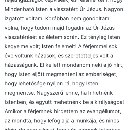
Mindenható Isten a visszatért Úr Jézus. Nagyon
izgatott voltam. Korábban nem gondoltam
volna, hogy tudom majd fogadni az Úr Jézus
visszatérését az életem során. Ez tényleg Isten
kegyelme volt; Isten felemelt! A férjemmel sok
éve voltunk házasok, és szeretetteljes volt a
házasságunk. El kellett mondanom neki a jó hírt,
hogy Isten eljött megmenteni az emberiséget,
hogy lehetősége nyíljon rá, hogy Isten
megmentse. Nagyszerű lenne, ha hihetnénk
Istenben, és együtt mehetnénk be a királyságba!
Amikor a férjemnek hirdettem az evangéliumot,
az mondta, hogy lefoglalja a munkája, és nincs
ideje, de nem ellenzi, hogy én higgyek Istenben.