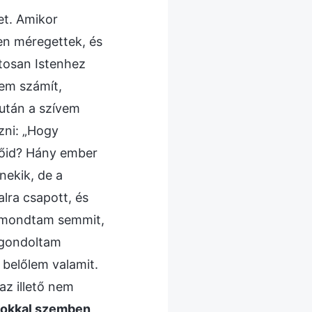
et. Amikor
en méregettek, és
atosan Istenhez
Nem számít,
után a szívem
zni: „Hogy
tőid? Hány ember
nekik, de a
lra csapott, és
m mondtam semmit,
 gondoltam
belőlem valamit.
az illető nem
okkal szemben,