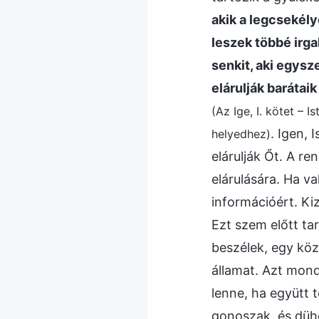
akik a legcsekél
leszek többé irg
senkit, aki egysz
elárulják barátaik
(Az Ige, I. kötet – 
. Igen, 
helyedhez)
elárulják Őt. A r
elárulására. Ha 
információért. Ki
Ezt szem előtt t
beszélek, egy köz
államat. Azt mond
lenne, ha együtt 
gonoszak, és düh