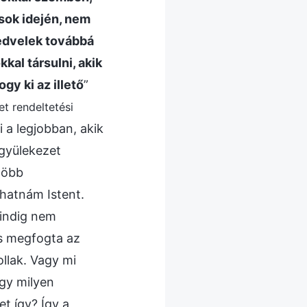
sok idején, nem
kedvelek továbbá
kal társulni, akik
gy ki az illető
”
et rendeltetési
i a legjobban, akik
 gyülekezet
több
lhatnám Istent.
indig nem
és megfogta az
llak. Vagy mi
gy milyen
t így? Így a