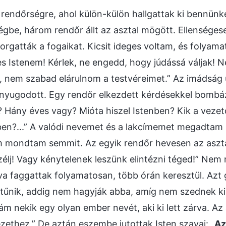
 rendőrségre, ahol külön-külön hallgattak ki bennünk
égbe, három rendőr állt az asztal mögött. Ellenséges
ikorgatták a fogaikat. Kicsit ideges voltam, és folyam
 Istenem! Kérlek, ne engedd, hogy júdássá váljak! 
, nem szabad elárulnom a testvéreimet.” Az imádság 
yugodott. Egy rendőr elkezdett kérdésekkel bombá
? Hány éves vagy? Mióta hiszel Istenben? Kik a veze
en?...” A valódi nevemet és a lakcímemet megadtam 
m mondtam semmit. Az egyik rendőr hevesen az aszta
zélj! Vagy kénytelenek leszünk elintézni téged!” Ne
va faggattak folyamatosan, több órán keresztül. Azt
űnik, addig nem hagyják abba, amíg nem szednek ki 
 nekik egy olyan ember nevét, aki ki lett zárva. Az 
ezethez.” De aztán eszembe jutottak Isten szavai: „
Az