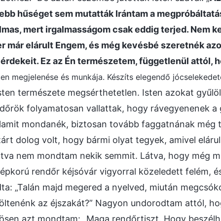
yebb hűséget sem mutatták Irántam a megpróbáltatá
almas, mert irgalmasságom csak eddig terjed. Nem 
er már elárult Engem, és még kevésbé szeretnék azok
 érdekeit. Ez az Én természetem, függetlenül attól, ho
Isten megjelenése és munkája. Készíts elegendő jócselekedet
Isten természete megsérthetetlen. Isten azokat gyűlöl
endőrök folyamatosan vallattak, hogy rávegyenenek a
valamit mondanék, biztosan tovább faggatnának még 
zárt dolog volt, hogy bármi olyat tegyek, amivel eláru
artva nem mondtam nekik semmit. Látva, hogy még m
épkorú rendőr kéjsóvár vigyorral közeledett felém, 
ta: „Talán majd megered a nyelved, miután megcsóko
töltenénk az éjszakát?” Nagyon undorodtam attól, ho
ösen azt mondtam: „Maga rendőrtiszt. Hogy beszélhe