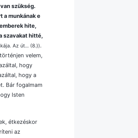
 van szükség.
rt a munkának e
 emberek hite,
a szavakat hitté,
.
ája. Az út... (8.))
történjen velem,
azáltal, hogy
záltal, hogy a
ét. Bár fogalmam
hogy Isten
ek, étkezéskor
íteni az