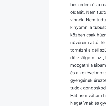
beszédem és a rea
oldalát. Nem tudt
vinnék. Nem tud
kinyomni a tubusb
közben csak húzni
nővéreim attól fé
tornázni a déli s
dörzsölgetni azt,
mozgatni a lábam ú
és a kezével mozg
gyengének érezte
tudok gondoskodn
Hát nem váltam h
Negatívnak és gy