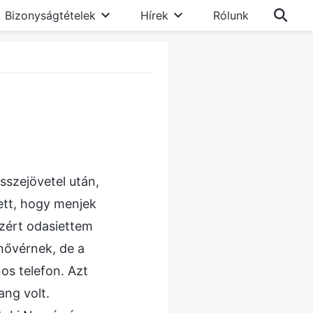
Bizonyságtételek
Hírek
Rólunk
sszejövetel után,
tett, hogy menjek
zért odasiettem
nővérnek, de a
os telefon. Azt
ang volt.