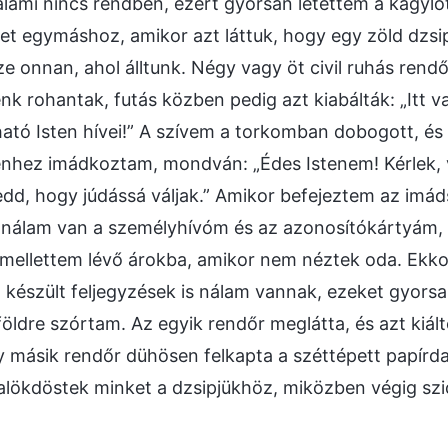
lami nincs rendben, ezért gyorsan letettem a kagylót
bet egymáshoz, amikor azt láttuk, hogy egy zöld dzsi
 onnan, ahol álltunk. Négy vagy öt civil ruhás rendőr
nk rohantak, futás közben pedig azt kiabálták: „Itt 
ató Isten hívei!” A szívem a torkomban dobogott, 
enhez imádkoztam, mondván: „Édes Istenem! Kérlek,
dd, hogy júdássá váljak.” Amikor befejeztem az imád
nálam van a személyhívóm és az azonosítókártyám,
mellettem lévő árokba, amikor nem néztek oda. Ekkor
l készült feljegyzések is nálam vannak, ezeket gyors
földre szórtam. Az egyik rendőr meglátta, és azt kiált
y másik rendőr dühösen felkapta a széttépett papírda
alökdöstek minket a dzsipjükhöz, miközben végig sz