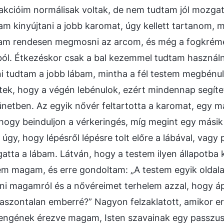
kcióim normálisak voltak, de nem tudtam jól mozgat
am kinyújtani a jobb karomat, úgy kellett tartanom, 
tam rendesen megmosni az arcom, és még a fogkrém
ól. Étkezéskor csak a bal kezemmel tudtam használni
 tudtam a jobb lábam, mintha a fél testem megbénul
ltek, hogy a végén lebénulok, ezért mindennap segít
zünetben. Az egyik nővér feltartotta a karomat, egy má
 hogy beinduljon a vérkeringés, míg megint egy másik
gy, hogy lépésről lépésre tolt előre a lábával, vagy 
atta a lábam. Látván, hogy a testem ilyen állapotba k
m magam, és erre gondoltam: „A testem egyik oldala
i magamról és a nővéreimet terhelem azzal, hogy á
aszontalan emberré?” Nagyon felzaklatott, amikor e
engének érezve magam, Isten szavainak egy passzu