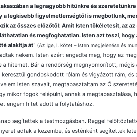
akaszában a legnagyobb hitünkre és szeretetünkre
gy a legkisebb figyelmetlenségtől is megbotlunk, me
ik az összes előzőtől: Amit Isten tökéletesít, az az
áthatatlan és megfoghatatlan. Isten azt teszi, hogy 
té alakítja át
”
(Az Ige, I. kötet – Isten megjelenése és munk
t adtak nekem. Isten azért engedte meg, hogy ez meg
e a hitemet. Bár a rendőrség megnyomorított, mégis 
 keresztül gondoskodott rólam és vigyázott rám, és a
velem Isten szavait, megtapasztaltam az Ő szeretet
ogy mikor fogok felépülni, annak a megtapasztalása, 
t engem hitet adott a folytatáshoz.
nap segítettek a testmozgásban. Reggel felöltöztett
nyeret adtak a kezembe, és esténként segítettek leter