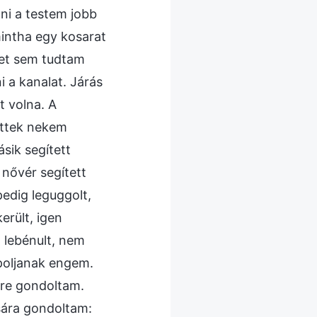
ni a testem jobb
mintha egy kosarat
et sem tudtam
 a kanalat. Járás
t volna. A
ettek nekem
sik segített
 nővér segített
pedig leguggolt,
erült, igen
 lebénult, nem
poljanak engem.
rre gondoltam.
sára gondoltam: