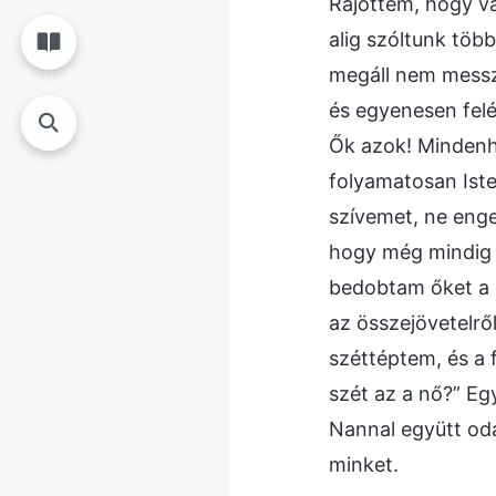
Rájöttem, hogy va
alig szóltunk töb
megáll nem messze
és egyenesen felé
Ők azok! Mindenh
folyamatosan Ist
szívemet, ne enge
hogy még mindig 
bedobtam őket a 
az összejövetelrő
széttéptem, és a 
szét az a nő?” Eg
Nannal együtt od
minket.