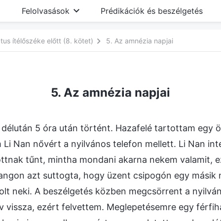
Felolvasások
Prédikációk és beszélgetés
us ítélőszéke előtt (8. kötet)
5. Az amnézia napjai
5. Az amnézia napjai
 délután 5 óra után történt. Hazafelé tartottam egy ö
Li Nan nővért a nyilvános telefon mellett. Li Nan in
ottnak tűnt, mintha mondani akarna nekem valamit, e
hangon azt suttogta, hogy üzent csipogón egy másik 
lt neki. A beszélgetés közben megcsörrent a nyilván
ív vissza, ezért felvettem. Meglepetésemre egy férfih