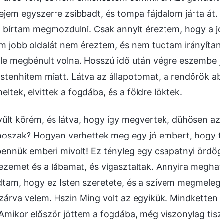
fejem egyszerre zsibbadt, és tompa fájdalom járta át.
 bírtam megmozdulni. Csak annyit éreztem, hogy a 
em jobb oldalát nem éreztem, és nem tudtam irányítan
le megbénult volna. Hosszú idő után végre eszembe 
 istenhitem miatt. Látva az állapotomat, a rendőrök 
meltek, elvittek a fogdába, és a földre löktek.
űlt körém, és látva, hogy így megvertek, dühösen a
onoszak? Hogyan verhettek meg egy jó embert, hogy t
bennük emberi mivolt! Ez tényleg egy csapatnyi ördö
kezemet és a lábamat, és vigasztaltak. Annyira megh
dtam, hogy ez Isten szeretete, és a szívem megmeleg
zárva velem. Hszin Ming volt az egyikük. Mindkette
 Amikor először jöttem a fogdába, még viszonylag tisz