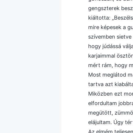
gengszterek beszél
kiáltotta: „Beszé
mire képesek a gu
szívemben sietve 
hogy júdássá vál
karjaimmal ösztö
mért rám, hogy m
Most meglátod maj
tartva azt kiabál
Miközben ezt mon
elfordultam jobbra
megütött, zümmög
elájultam. Úgy t
Az elmém teljese