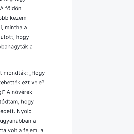
 A földön
jobb kezem
i, mintha a
jutott, hogy
abbahagyták a
zt mondták: „Hogy
ehették ezt vele?
g!” A nővérek
atódtam, hogy
edett. Nyolc
n ugyanabban a
ta volt a fejem, a