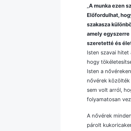
„
A munka ezen sz
Előfordulhat, ho
szakasza különböz
amely egyszerre l
szeretetté és élet
Isten szavai hite
hogy tökéletesíts
Isten a nővéreken
nővérek közölték 
sem volt arról, h
folyamatosan veze
A nővérek minden
párolt kukoricake