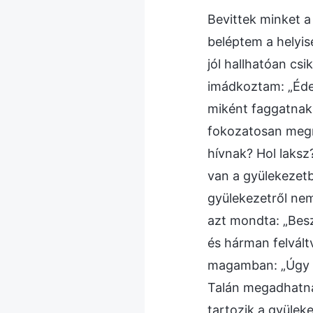
Bevittek minket a
beléptem a helyis
jól hallhatóan cs
imádkoztam: „Édes
miként faggatnak
fokozatosan megn
hívnak? Hol laksz
van a gyülekezetb
gyülekezetről ne
azt mondta: „Bes
és hárman felvált
magamban: „Úgy t
Talán megadhatnám
tartozik a gyülek