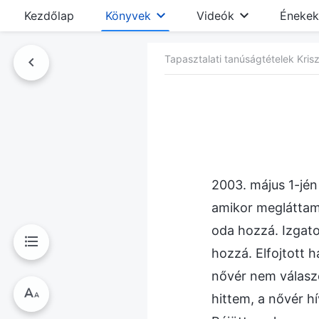
Kezdőlap
Könyvek
Videók
Énekek
Tapasztalati tanúságtételek Kriszt
nyvben
2003. május 1-jén
amikor megláttam 
oda hozzá. Izgat
hozzá. Elfojtott 
nővér nem válaszo
hittem, a nővér h