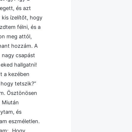
egett, és azt
is ízelítőt, hogy
zdtem félni, és a
on meg attól,
ohant hozzám. A
n nagy csapást
ked hallgatni!
át a kezében
 hogy tetszik?”
rám. Ösztönösen
. Miután
gytam, és
am eszméletlen.
tam: „Hogy