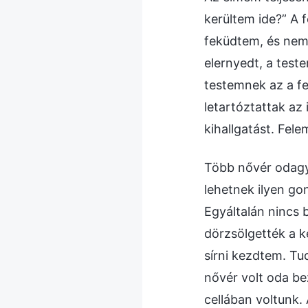
kerültem ide?” A 
feküdtem, és nem
elernyedt, a test
testemnek az a fe
letartóztattak az
kihallgatást. Fele
Több nővér odagy
lehetnek ilyen g
Egyáltalán nincs 
dörzsölgették a 
sírni kezdtem. Tu
nővér volt oda be
cellában voltunk.