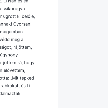
. Li Nan és én
p csikorogva
 ugrott ki belőle,
vannak! Gyorsan!
és magamban
 védd meg a
ságot, rájöttem,
 úgyhogy
 jöttem rá, hogy
an elővettem,
otta: „Mit tépked
rabkákat, és Li
idalmaztak