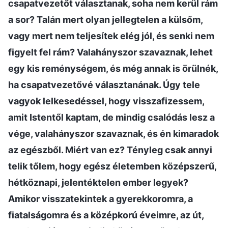
csapatvezetőt választanak, soha nem kerül rám
a sor? Talán mert olyan jellegtelen a külsőm,
vagy mert nem teljesítek elég jól, és senki nem
figyelt fel rám? Valahányszor szavaznak, lehet
egy kis reménységem, és még annak is örülnék,
ha csapatvezetővé választanának. Úgy tele
vagyok lelkesedéssel, hogy visszafizessem,
amit Istentől kaptam, de mindig csalódás lesz a
vége, valahányszor szavaznak, és én kimaradok
az egészből. Miért van ez? Tényleg csak annyi
telik tőlem, hogy egész életemben középszerű,
hétköznapi, jelentéktelen ember legyek?
Amikor visszatekintek a gyerekkoromra, a
fiatalságomra és a középkorú éveimre, az út,