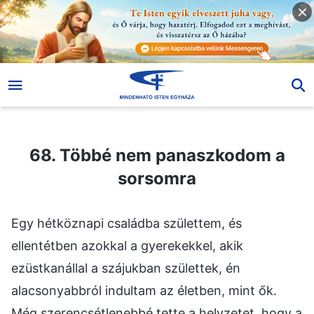
68. Többé nem panaszkodom a sorsomra
68. Többé nem panaszkodom a
sorsomra
Egy hétköznapi családba születtem, és
ellentétben azokkal a gyerekekkel, akik
ezüstkanállal a szájukban születtek, én
alacsonyabbról indultam az életben, mint ők.
Még szerencsétlenebbé tette a helyzetet, hogy a