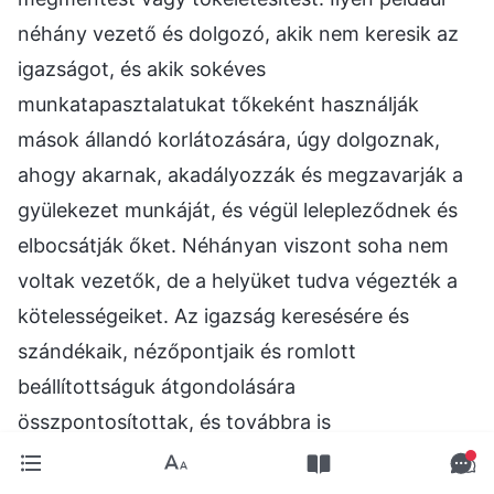
néhány vezető és dolgozó, akik nem keresik az
igazságot, és akik sokéves
munkatapasztalatukat tőkeként használják
mások állandó korlátozására, úgy dolgoznak,
ahogy akarnak, akadályozzák és megzavarják a
gyülekezet munkáját, és végül lelepleződnek és
elbocsátják őket. Néhányan viszont soha nem
voltak vezetők, de a helyüket tudva végezték a
kötelességeiket. Az igazság keresésére és
szándékaik, nézőpontjaik és romlott
beállítottságuk átgondolására
összpontosítottak, és továbbra is
megvilágosítást és útmutatást kaptak Istentől,
eredményeket értek el a kötelességeikben, és