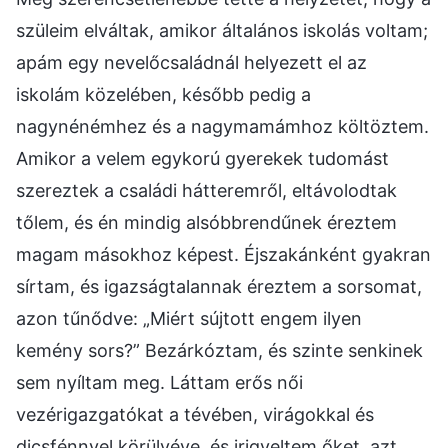
szüleim elváltak, amikor általános iskolás voltam;
apám egy nevelőcsaládnál helyezett el az
iskolám közelében, később pedig a
nagynénémhez és a nagymamámhoz költöztem.
Amikor a velem egykorú gyerekek tudomást
szereztek a családi hátteremről, eltávolodtak
tőlem, és én mindig alsóbbrendűnek éreztem
magam másokhoz képest. Éjszakánként gyakran
sírtam, és igazságtalannak éreztem a sorsomat,
azon tűnődve: „Miért sújtott engem ilyen
kemény sors?” Bezárkóztam, és szinte senkinek
sem nyíltam meg. Láttam erős női
vezérigazgatókat a tévében, virágokkal és
dicsfénnyel körülvéve, és irigyeltem őket, azt