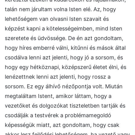
talán nem járultam volna Isten elé. Az, hogy
lehetőségem van olvasni Isten szavait és
képzést kapni a kötelességeimben, mind Isten
szeretete és üdvössége. De én azt gondoltam,
hogy híres emberré válni, kitűnni és mások által
csodálva lenni azt jelenti, hogy jó a sorsom, és
hogy egy hétköznapi, középszerű életet élni, és
lenézettnek lenni azt jelenti, hogy rossz a
sorsom. Ez egy álhívő nézőpontja volt. Miután
megtaláltam Istent, amikor láttam, hogy a
vezetőket és dolgozókat tiszteletben tartják és
csodálják a testvérek a problémamegoldó
képességük miatt, azt gondoltam, hogy csak
akkor lesz fejlődési lehetőségem, ha vezető vagy