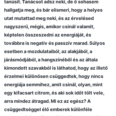
tanúsít. Tanácsot adsz neki, de ő sohasem
hallgatja meg, és bár elismeri, hogy a helyes
utat mutattad meg neki, és az érvelésed
nagyszerű, mégis, amikor csinál valamit,
képtelen összeszedni az energiáját, és
továbbra is negatív és passzív marad. Súlyos
esetben a mozdulataiból, az alakjából, a
járásmódjából, a hangszínéből és az általa
kimondott szavakból is láthatod, hogy az illető
érzelmei különösen csüggedtek, hogy nincs
energiája semmihez, amit csinál, olyan, mint
egy kifacsart citrom, és aki sok időt tölt vele,
arra mindez átragad. Mi ez az egész? A
csüggedtséggel élő emberek különféle