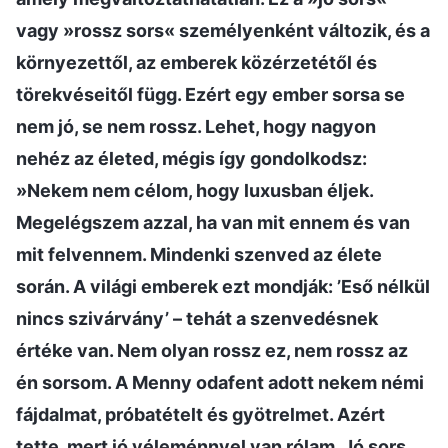
vagy »rossz sors« személyenként változik, és a
környezettől, az emberek közérzetétől és
törekvéseitől függ. Ezért egy ember sorsa se
nem jó, se nem rossz. Lehet, hogy nagyon
nehéz az életed, mégis így gondolkodsz:
»Nekem nem célom, hogy luxusban éljek.
Megelégszem azzal, ha van mit ennem és van
mit felvennem. Mindenki szenved az élete
során. A világi emberek ezt mondják: ’Eső nélkül
nincs szivárvány’ – tehát a szenvedésnek
értéke van. Nem olyan rossz ez, nem rossz az
én sorsom. A Menny odafent adott nekem némi
fájdalmat, próbatételt és gyötrelmet. Azért
tette, mert jó véleménnyel van rólam. Jó sors