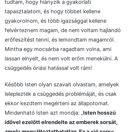
tudtam, hogy hiányzik a gyakorlati
tapasztalatom, és hogy többet kellene
gyakorolnom, és több igazsággal kellene
felvérteznem magam, de nem voltam hajlandó
erőfeszítést tenni, és lemondtam magamról.
Mintha egy mocsárba ragadtam volna, ami
lassan elnyelt, és nem volt erőm menekülni. A
csüggedés óriási hatással volt rám!
Később Isten olyan szavait olvastam, amelyek
leleplezték a csüggedés problémáját, és csak
ekkor kezdtem megérteni az állapotomat.
Mindenható Isten azt mondja: „
Isten hosszú
idővel ezelőtt elrendelte az emberek sorsát,
amely megváltoztathatatlan. Ez a »jó sors«