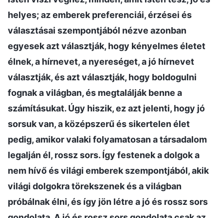
helyes; az emberek preferenciái, érzései és
választásai szempontjából nézve azonban
egyesek azt választják, hogy kényelmes életet
élnek, a hírnevet, a nyereséget, a jó hírnevet
választják, és azt választják, hogy boldogulni
fognak a világban, és megtalálják benne a
számításukat. Úgy hiszik, ez azt jelenti, hogy jó
sorsuk van, a középszerű és sikertelen élet
pedig, amikor valaki folyamatosan a társadalom
legalján él, rossz sors. Így festenek a dolgok a
nem hívő és világi emberek szempontjából, akik
világi dolgokra törekszenek és a világban
próbálnak élni, és így jön létre a jó és rossz sors
gondolata. A jó és rossz sors gondolata csak az