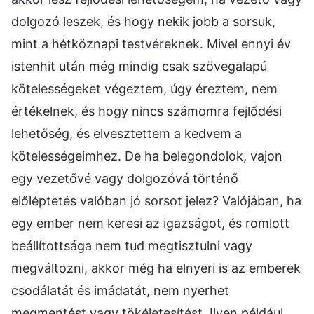
dolgozó leszek, és hogy nekik jobb a sorsuk,
mint a hétköznapi testvéreknek. Mivel ennyi év
istenhit után még mindig csak szövegalapú
kötelességeket végeztem, úgy éreztem, nem
értékelnek, és hogy nincs számomra fejlődési
lehetőség, és elvesztettem a kedvem a
kötelességeimhez. De ha belegondolok, vajon
egy vezetővé vagy dolgozóvá történő
előléptetés valóban jó sorsot jelez? Valójában, ha
egy ember nem keresi az igazságot, és romlott
beállítottsága nem tud megtisztulni vagy
megváltozni, akkor még ha elnyeri is az emberek
csodálatát és imádatát, nem nyerhet
megmentést vagy tökéletesítést. Ilyen például