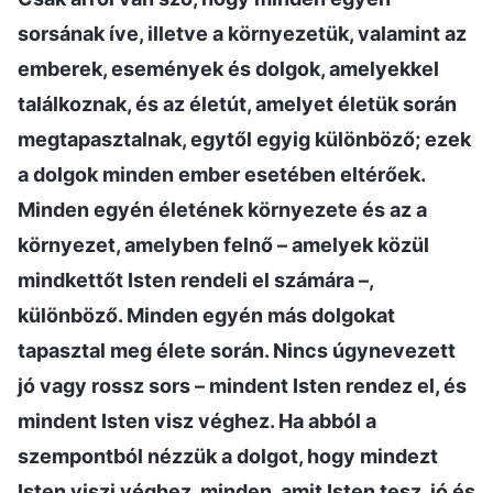
sorsának íve, illetve a környezetük, valamint az
emberek, események és dolgok, amelyekkel
találkoznak, és az életút, amelyet életük során
megtapasztalnak, egytől egyig különböző; ezek
a dolgok minden ember esetében eltérőek.
Minden egyén életének környezete és az a
környezet, amelyben felnő – amelyek közül
mindkettőt Isten rendeli el számára –,
különböző. Minden egyén más dolgokat
tapasztal meg élete során. Nincs úgynevezett
jó vagy rossz sors – mindent Isten rendez el, és
mindent Isten visz véghez. Ha abból a
szempontból nézzük a dolgot, hogy mindezt
Isten viszi véghez, minden, amit Isten tesz, jó és