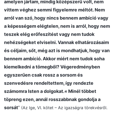
amelyen jártam, mindig középszerű volt, nem
vittem véghez semmi figyelemre méltót. Nem
arról van szó, hogy nincs bennem ambíció vagy
a képességem elégtelen, nem is arról, hogy nem
teszek elég erőfeszítést vagy nem tudok
nehézségeket elviselni. Vannak elhatározásaim
és céljaim, sőt, még azt is mondhatjuk, hogy van
bennem ambíció. Akkor miért nem tudok soha
kiemelkedni a tömegből? Végeredményben
egyszerűen csak rossz a sorsom és
szenvedésre rendeltettem, így rendezte
számomra Isten a dolgokat.« Minél többet
töpreng ezen, annál rosszabbnak gondolja a
sorsát
”
(Az Ige, VI. kötet – Az igazságra törekvésről.