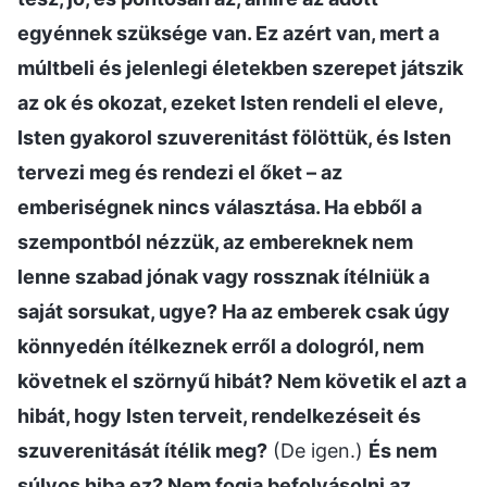
egyénnek szüksége van. Ez azért van, mert a
múltbeli és jelenlegi életekben szerepet játszik
az ok és okozat, ezeket Isten rendeli el eleve,
Isten gyakorol szuverenitást fölöttük, és Isten
tervezi meg és rendezi el őket – az
emberiségnek nincs választása. Ha ebből a
szempontból nézzük, az embereknek nem
lenne szabad jónak vagy rossznak ítélniük a
saját sorsukat, ugye? Ha az emberek csak úgy
könnyedén ítélkeznek erről a dologról, nem
követnek el szörnyű hibát? Nem követik el azt a
hibát, hogy Isten terveit, rendelkezéseit és
szuverenitását ítélik meg?
(De igen.)
És nem
súlyos hiba ez? Nem fogja befolyásolni az