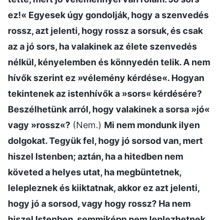
ez!« Egyesek úgy gondolják, hogy a szenvedés
rossz, azt jelenti, hogy rossz a sorsuk, és csak
az a jó sors, ha valakinek az élete szenvedés
nélkül, kényelemben és könnyedén telik. A nem
hívők szerint ez »vélemény kérdése«. Hogyan
tekintenek az istenhívők a »sors« kérdésére?
Beszélhetünk arról, hogy valakinek a sorsa »jó«
vagy »rossz«?
(Nem.)
Mi nem mondunk ilyen
dolgokat. Tegyük fel, hogy jó sorsod van, mert
hiszel Istenben; aztán, ha a hitedben nem
követed a helyes utat, ha megbüntetnek,
lelepleznek és kiiktatnak, akkor ez azt jelenti,
hogy jó a sorsod, vagy hogy rossz? Ha nem
hiszel Istenben, semmiképp nem leplezhetnek