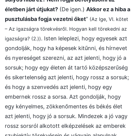
életben járt útjukat?
(De igen.)
Akkor ez a hiba a
pusztulásba fogja vezetni őket
”
(Az Ige, VI. kötet
– Az igazságra törekvésről. Hogyan kell törekedni az
. Isten leleplezi, hogy egyesek azt
igazságra? (2.))
gondolják, hogy ha képesek kitűnni, és hírnevet
és nyereséget szerezni, az azt jelenti, hogy jó a
sorsuk; hogy egy életen át tartó középszerűség
és sikertelenség azt jelenti, hogy rossz a sorsuk;
és hogy a szenvedés azt jelenti, hogy egy
embernek rossz a sorsa. Azt gondolják, hogy
egy kényelmes, zökkenőmentes és békés élet
azt jelenti, hogy jó a sorsuk. Mindezek a jó vagy
rossz sorsról alkotott elképzelések az emberek
szubjektív törekvésein és vágyain alapulnak.