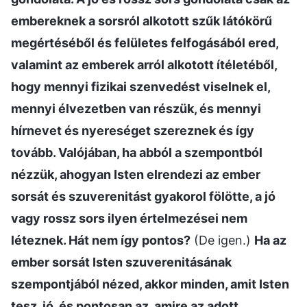
embereknek a sorsról alkotott szűk látókörű
megértéséből és felületes felfogásából ered,
valamint az emberek arról alkotott ítéletéből,
hogy mennyi fizikai szenvedést viselnek el,
mennyi élvezetben van részük, és mennyi
hírnevet és nyereséget szereznek és így
tovább. Valójában, ha abból a szempontból
nézzük, ahogyan Isten elrendezi az ember
sorsát és szuverenitást gyakorol fölötte, a jó
vagy rossz sors ilyen értelmezései nem
léteznek. Hát nem így pontos?
(De igen.)
Ha az
ember sorsát Isten szuverenitásának
szempontjából nézed, akkor minden, amit Isten
tesz, jó, és pontosan az, amire az adott