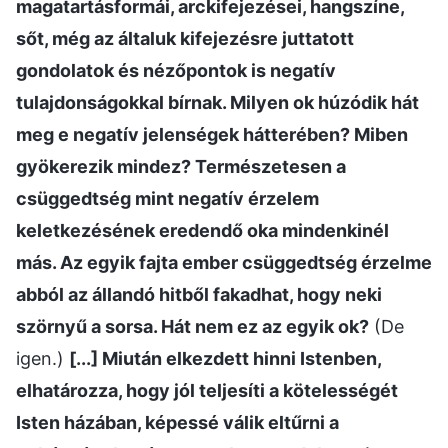
magatartásformái, arckifejezései, hangszíne,
sőt, még az általuk kifejezésre juttatott
gondolatok és nézőpontok is negatív
tulajdonságokkal bírnak. Milyen ok húzódik hát
meg e negatív jelenségek hátterében? Miben
gyökerezik mindez? Természetesen a
csüggedtség mint negatív érzelem
keletkezésének eredendő oka mindenkinél
más. Az egyik fajta ember csüggedtség érzelme
abból az állandó hitből fakadhat, hogy neki
szörnyű a sorsa. Hát nem ez az egyik ok?
(De
igen.)
[...] Miután elkezdett hinni Istenben,
elhatározza, hogy jól teljesíti a kötelességét
Isten házában, képessé válik eltűrni a