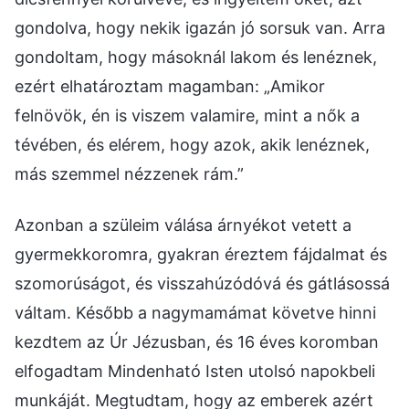
gondolva, hogy nekik igazán jó sorsuk van. Arra
gondoltam, hogy másoknál lakom és lenéznek,
ezért elhatároztam magamban: „Amikor
felnövök, én is viszem valamire, mint a nők a
tévében, és elérem, hogy azok, akik lenéznek,
más szemmel nézzenek rám.”
Azonban a szüleim válása árnyékot vetett a
gyermekkoromra, gyakran éreztem fájdalmat és
szomorúságot, és visszahúzódóvá és gátlásossá
váltam. Később a nagymamámat követve hinni
kezdtem az Úr Jézusban, és 16 éves koromban
elfogadtam Mindenható Isten utolsó napokbeli
munkáját. Megtudtam, hogy az emberek azért