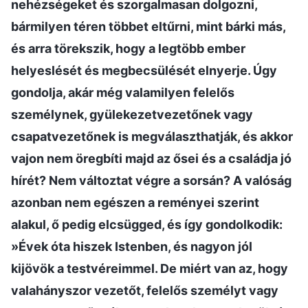
nehézségeket és szorgalmasan dolgozni,
bármilyen téren többet eltűrni, mint bárki más,
és arra törekszik, hogy a legtöbb ember
helyeslését és megbecsülését elnyerje. Úgy
gondolja, akár még valamilyen felelős
személynek, gyülekezetvezetőnek vagy
csapatvezetőnek is megválaszthatják, és akkor
vajon nem öregbíti majd az ősei és a családja jó
hírét? Nem változtat végre a sorsán? A valóság
azonban nem egészen a reményei szerint
alakul, ő pedig elcsügged, és így gondolkodik:
»Évek óta hiszek Istenben, és nagyon jól
kijövök a testvéreimmel. De miért van az, hogy
valahányszor vezetőt, felelős személyt vagy