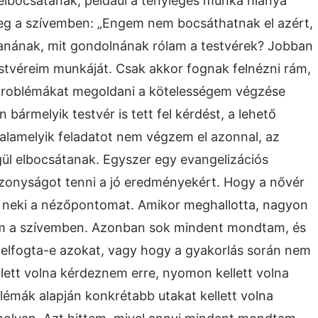
 elbocsátanak, például a tényleges munka hiánya
meg a szívemben: „Engem nem bocsáthatnak el azért,
anának, mit gondolnának rólam a testvérek? Jobban
stvéreim munkáját. Csak akkor fognak felnézni rám,
 problémákat megoldani a kötelességem végzése
bármelyik testvér is tett fel kérdést, a lehető
alamelyik feladatot nem végzem el azonnal, az
ül elbocsátanak. Egyszer egy evangelizációs
izonyságot tenni a jó eredményekért. Hogy a nővér
 neki a nézőpontomat. Amikor meghallotta, nagyon
gam a szívemben. Azonban sok mindent mondtam, és
felfogta-e azokat, vagy hogy a gyakorlás során nem
llett volna kérdeznem erre, nyomon kellett volna
lémák alapján konkrétabb utakat kellett volna