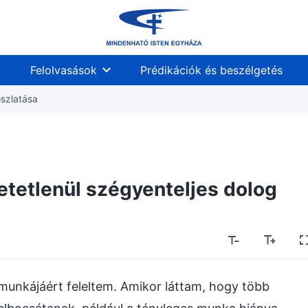
Felolvasások
Prédikációk és beszélgetés
oszlatása
tetlenül szégyenteljes dolog
unkájáért feleltem. Amikor láttam, hogy több