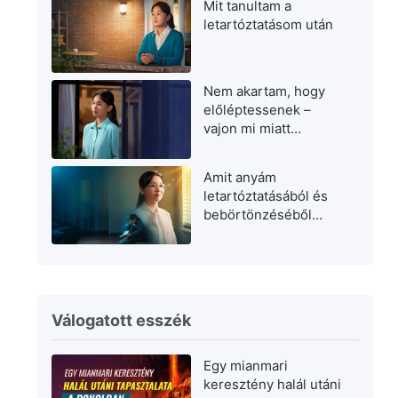
Mit tanultam a
letartóztatásom után
Nem akartam, hogy
előléptessenek –
vajon mi miatt
aggódtam?
Amit anyám
letartóztatásából és
bebörtönzéséből
tanultam
Válogatott esszék
Egy mianmari
keresztény halál utáni