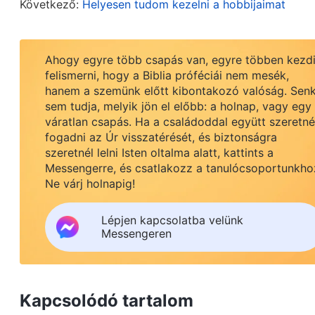
Következő:
Helyesen tudom kezelni a hobbijaimat
előmozdításában. Ha egy vezető vagy dolgozó láts
végzésében, de nem az alapelvekkel összhangban
Ahogy egyre több csapás van, egyre többen kezd
hagy, és csak olyan munkát végez, ami őt jó színbe
felismerni, hogy a Biblia próféciái nem mesék,
önmaga fényezésére használja. Az ilyen vezető 
hanem a szemünk előtt kibontakozó valóság. Senk
sem tudja, melyik jön el előbb: a holnap, vagy egy
szavaival, felfedeztem, hogy bár látszólag nyom
váratlan csapás. Ha a családoddal együtt szeretn
formálisan végzem a kötelességemet; nem kerese
fogadni az Úr visszatérését, és biztonságra
Mint amikor az evangelizációs csoportvezető meg
szeretnél lelni Isten oltalma alatt, kattints a
Messengerre, és csatlakozz a tanulócsoportunkho
eredmények elérése érdekében. Bár mondtam ne
Ne várj holnapig!
oldottam meg tényleges problémákat, mint példáu
az együttműködése során nem fognak-e eltérések
Lépjen kapcsolatba velünk
Messengeren
beszélgettem vele, és nem kerestem tényleges 
evangelizációs munkáját, amikor problémák merül
kérdéseket, mint hogy a csoportvezetők felfogják-
Kapcsolódó tartalom
munkát, és nem is követtem nyomon, illetve nem