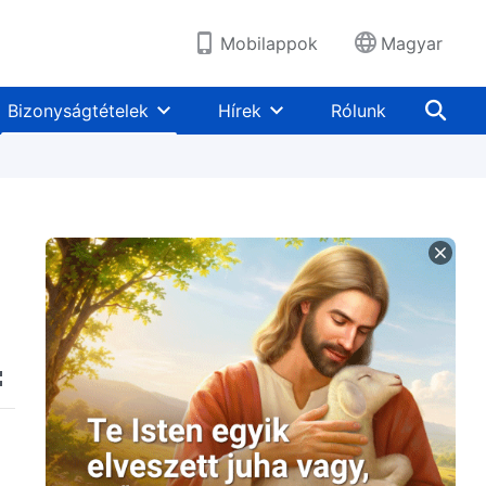
Mobilappok
Magyar
Bizonyságtételek
Hírek
Rólunk