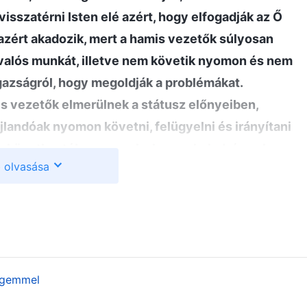
isszatérni Isten elé azért, hogy elfogadják az Ő
zért akadozik, mert a hamis vezetők súlyosan
valós munkát, illetve nem követik nyomon és nem
igazságról, hogy megoldják a problémákat.
is vezetők elmerülnek a státusz előnyeiben,
landóak nyomon követni, felügyelni és irányítani
 következtében a munka lassan halad, és sok,
 olvasása
latlan hibát nem sikerül azonnal korrigálni vagy
élium terjesztésének hatékonyságát
”
(Az Ige, V. kötet
. Miután elolvastam Isten
dolgozók felelőssége (4.))
, hogy egy vezető vagy dolgozó megfelelő
, vagy látszólag mennyi áldozatot hozott; azt kell
, mennyi tényleges munkát végzett Isten házának
égemmel
s milyen mértékben játszik szerepet a munka