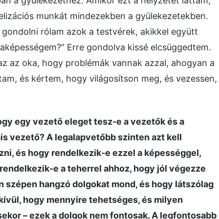
an a gyülekezethez. Amikor ezt a helyzetet láttam,
izációs munkát mindezekben a gyülekezetekben.
 gondolni rólam azok a testvérek, akikkel együtt
aképességem?” Erre gondolva kissé elcsüggedtem.
z az oka, hogy problémák vannak azzal, ahogyan a
am, és kértem, hogy világosítson meg, és vezessen,
ogy egy vezető eleget tesz-e a vezetők és a
s vezető? A legalapvetőbb szinten azt kell
ni, és hogy rendelkezik-e ezzel a képességgel,
rendelkezik-e a teherrel ahhoz, hogy jól végezze
en szépen hangzó dolgokat mond, és hogy látszólag
 kívül, hogy mennyire tehetséges, és milyen
sekor – ezek a dolgok nem fontosak. A legfontosabb