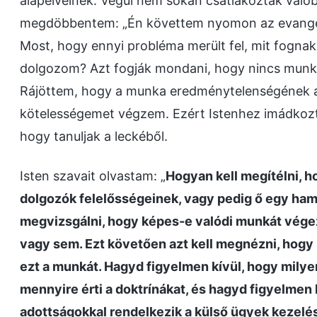
alapelveinek. Végül nem sokan csatlakoztak valób
megdöbbentem: „Én követtem nyomon az evangel
Most, hogy ennyi probléma merült fel, mit fognak
dolgozom? Azt fogják mondani, hogy nincs munk
Rájöttem, hogy a munka eredménytelenségének a
kötelességemet végzem. Ezért Istenhez imádkozt
hogy tanuljak a leckéből.
Isten szavait olvastam: „
Hogyan kell megítélni, h
dolgozók felelősségeinek, vagy pedig ő egy hami
megvizsgálni, hogy képes-e valódi munkát végez
vagy sem. Ezt követően azt kell megnézni, hogy 
ezt a munkát. Hagyd figyelmen kívül, hogy mily
mennyire érti a doktrínákat, és hagyd figyelmen
adottságokkal rendelkezik a külső ügyek kezelé