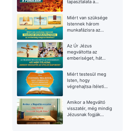
tapasztalata a
pokolban
Miért van szüksége
Istennek három
munkafázisra az
emberiség
megmentéséhez?
Az Úr Jézus
megváltotta az
emberiséget, hát
miért ítélkezne,
amikor visszatér az
Miért testesül meg
utolsó napokon?
Isten, hogy
végrehajtsa ítéleti
munkáját az utolsó
napokban?
Amikor a Megváltó
visszatér, még mindig
Jézusnak fogják
hívni?