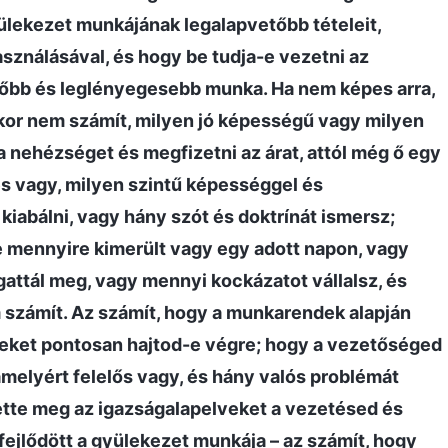
ülekezet munkájának legalapvetőbb tételeit,
sználásával, és hogy be tudja-e vezetni az
tőbb és leglényegesebb munka. Ha nem képes arra,
kkor nem számít, milyen jó képességű vagy milyen
a nehézséget és megfizetni az árat, attól még ő egy
es vagy, milyen szintű képességgel és
kiabálni, vagy hány szót és doktrínát ismersz;
tve mennyire kimerült vagy egy adott napon, vagy
gattál meg, vagy mennyi kockázatot vállalsz, és
 számít. Az számít, hogy a munkarendek alapján
eket pontosan hajtod-e végre; hogy a vezetőséged
melyért felelős vagy, és hány valós problémát
ette meg az igazságalapelveket a vezetésed és
fejlődött a gyülekezet munkája – az számít, hogy