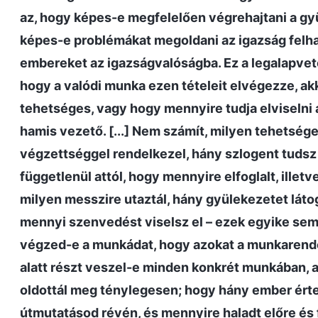
az, hogy képes-e megfelelően végrehajtani a gy
képes-e problémákat megoldani az igazság felha
embereket az igazságvalóságba. Ez a legalapve
hogy a valódi munka ezen tételeit elvégezze, a
tehetséges, vagy hogy mennyire tudja elviselni 
hamis vezető. [...] Nem számít, milyen tehetség
végzettséggel rendelkezel, hány szlogent tudsz 
függetlenül attól, hogy mennyire elfoglalt, ille
milyen messzire utaztál, hány gyülekezetet láto
mennyi szenvedést viselsz el – ezek egyike sem
végzed-e a munkádat, hogy azokat a munkarend
alatt részt veszel-e minden konkrét munkában, a
oldottál meg ténylegesen; hogy hány ember ért
útmutatásod révén, és mennyire haladt előre és 