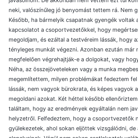
javasolnom. De akkoriban nem vettem ezt túl ko
neki, valószínűleg jó benyomást tettem rá. Nem 
Később, ha bármelyik csapatnak gyengék voltak a
kapcsolatot a csoportvezetőkkel, hogy megértsem
megoldjam, és ezáltal a testvéreim lássák, hogy
tényleges munkát végezni. Azonban ezután már 
megfelelően végrehajtják-e a dolgokat, vagy ho
Néha, az összejöveteleken vagy a munka megbes
megemlítettem, milyen problémákat fedeztem fel
lássák, nem vagyok bürokrata, és képes vagyok al
megoldani azokat. Két héttel később ellenőriztem
találtam, hogy az eredmények egyáltalán nem ja
helyzetről. Felfedeztem, hogy a csoportvezetők 
gyülekezetek, ahol sokan eljöttek vizsgálódni, d