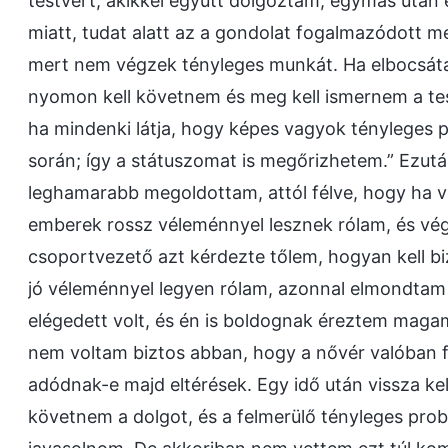
testvért, akikkel együtt dolgoztam, egymás után
miatt, tudat alatt az a gondolat fogalmazódott 
mert nem végzek tényleges munkát. Ha elbocsát
nyomon kell követnem és meg kell ismernem a te
ha mindenki látja, hogy képes vagyok tényleges
során; így a státuszomat is megőrizhetem.” Ezután 
leghamarabb megoldottam, attól félve, hogy ha v
emberek rossz véleménnyel lesznek rólam, és vég
csoportvezető azt kérdezte tőlem, hogyan kell b
jó véleménnyel legyen rólam, azonnal elmondtam
elégedett volt, és én is boldognak éreztem ma
nem voltam biztos abban, hogy a nővér valóban 
adódnak-e majd eltérések. Egy idő után vissza ke
követnem a dolgot, és a felmerülő tényleges prob