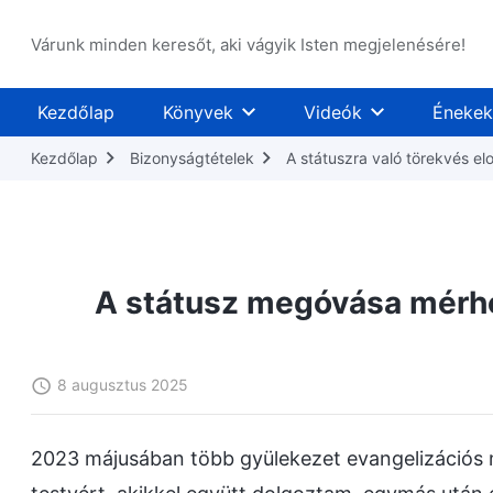
Várunk minden keresőt, aki vágyik Isten megjelenésére!
Kezdőlap
Könyvek
Videók
Énekek
Kezdőlap
Bizonyságtételek
A státuszra való törekvés el
A státusz megóvása mérhe
8 augusztus 2025
2023 májusában több gyülekezet evangelizációs m