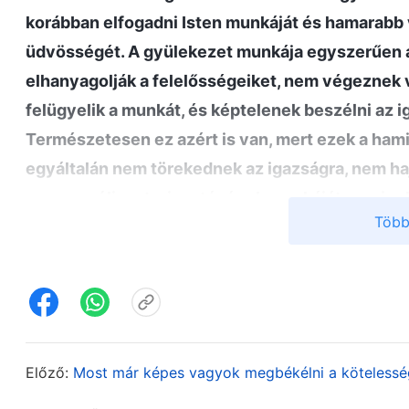
korábban elfogadni Isten munkáját és hamarabb v
üdvösségét. A gyülekezet munkája egyszerűen a
elhanyagolják a felelősségeiket, nem végeznek 
felügyelik a munkát, és képtelenek beszélni az 
Természetesen ez azért is van, mert ezek a ham
egyáltalán nem törekednek az igazságra, nem haj
az evangélium terjesztésének munkáját – aminek
Több
ember okozta eltérést, abszurditást és meggondo
megoldani, ami súlyosan befolyásolja az evang
– A vezetők és a dolgozók felelőssége. A vezetők és a 
szavait, megértettem, hogy annak megítélésében
színvonalú-e, nem azt kell nézni, mennyit szenved
nézni, milyen eredményeket ért el a munkájában
Előző:
Most már képes vagyok megbékélni a köteless
követelményeivel és alapelveivel összhangban, é