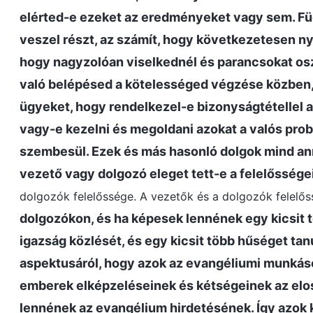
elérted-e ezeket az eredményeket vagy sem. Fü
veszel részt, az számít, hogy következetesen n
hogy nagyzolóan viselkednél és parancsokat oszt
való belépésed a kötelességed végzése közben, 
ügyeket, hogy rendelkezel-e bizonyságtétellel a
vagy-e kezelni és megoldani azokat a valós prob
szembesül. Ezek és más hasonló dolgok mind ann
vezető vagy dolgozó eleget tett-e a felelősség
dolgozók felelőssége. A vezetők és a dolgozók felelőss
dolgozókon, és ha képesek lennének egy kicsit t
igazság közlését, és egy kicsit több hűséget ta
aspektusáról, hogy azok az evangéliumi munkáso
emberek elképzeléseinek és kétségeinek az elos
lennének az evangélium hirdetésének. Így azok kö