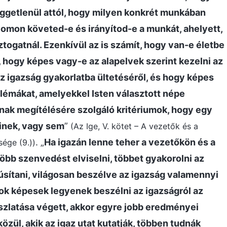
ggetlenül attól, hogy milyen konkrét munkában
yomon követed-e és irányítod-e a munkát, ahelyett,
ogatnál. Ezenkívül az is számít, hogy van-e életbe
hogy képes vagy-e az alapelvek szerint kezelni az
z igazság gyakorlatba ültetéséről, és hogy képes
lémákat, amelyekkel Isten választott népe
ak megítélésére szolgáló kritériumok, hogy egy
einek, vagy sem
”
(Az Ige, V. kötet – A vezetők és a
. „
Ha igazán lenne teher a vezetőkön és a
ége (9.))
öbb szenvedést elviselni, többet gyakorolni az
núsítani, világosan beszélve az igazság valamennyi
k képesek legyenek beszélni az igazságról az
zlatása végett, akkor egyre jobb eredményei
zül, akik az igaz utat kutatják, többen tudnák