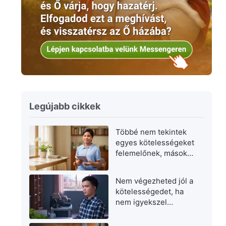
Legújabb cikkek
Többé nem tekintek
egyes kötelességeket
felemelőnek, másokat
pedig alantasnak
Nem végezheted jól a
kötelességedet, ha
nem igyekszel
fejlődni