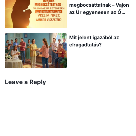
megbocsáttatnak – Vajon
tagadhat. A Mindenható Isten kinyilvánított
az Úr egyenesen az Ő
igazságokat az ítélet munkájához, megannyi
királyságába visz minket,
amikor visszatér?
szót mondott el, és létrehozta a diadalmasok
Mit jelent igazából az
egy csoportját. Ez jelzi, hogy ezek a próféciák
elragadtatás?
teljes mértékben teljesültek. Most vessünk egy
pillantást a közkeletű vallásos hiedelemre,
miszerint az Úr bevégezte a megváltás
munkáját, így nem lehetséges, hogy ítélkezzen
Leave a Reply
az utolsó napokban. Van-e ennek bibliai alapja?
Mondta-e ezt az Úr Jézus? Egyáltalán nem. Ezek
az elméletek mindössze emberi vélemények és
képzelgések, mindez ábrándozás csupán. Teljes
mértékben szembe mennek a Biblia próféciáival,
és Isten igéi egyáltalán nem támasztják alá őket.