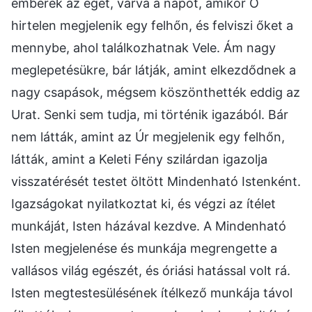
emberek az eget, várva a napot, amikor Ő
hirtelen megjelenik egy felhőn, és felviszi őket a
mennybe, ahol találkozhatnak Vele. Ám nagy
meglepetésükre, bár látják, amint elkezdődnek a
nagy csapások, mégsem köszönthették eddig az
Urat. Senki sem tudja, mi történik igazából. Bár
nem látták, amint az Úr megjelenik egy felhőn,
látták, amint a Keleti Fény szilárdan igazolja
visszatérését testet öltött Mindenható Istenként.
Igazságokat nyilatkoztat ki, és végzi az ítélet
munkáját, Isten házával kezdve. A Mindenható
Isten megjelenése és munkája megrengette a
vallásos világ egészét, és óriási hatással volt rá.
Isten megtestesülésének ítélkező munkája távol