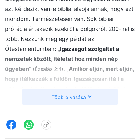
azt kérdezik, van-e bibliai alapja annak, hogy ezt
mondom. Természetesen van. Sok bibliai
prófécia értekezik ezekről a dolgokról, 200-nál is
több. Nézzünk meg egy példát az
Ótestamentumban: „
Igazságot szolgáltat a
nemzetek között, ítéletet hoz minden nép
ügyében
”
. „
Amikor eljön, mert eljön,
(Ézsaiás 2:4)
hogy ítélkezzék a földön. Igazságosan ítéli a
világot, pártatlanul a népeket
”
.
(Zsoltárok 96:13)
Több olvasása
De az Újtestamentumban is találhatunk: „
Mert itt
van az idő, amikor elkezdődik az ítélet Isten
háza népén
”
. Az Úr Jézus maga is
(1Péter 4:17)
megjövendölte, hogy visszatér, és elvégzi az
ítélet munkáját az utolsó napokban. Az Úr Jézus