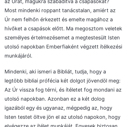
az Urat, magukra szabadítva a csapásokat?
Most mindenki roppant tanácstalan, amiért az
Úr nem felhőn érkezett és emelte magához a
hívőket a csapások előtt. Ma megosztom veletek
személyes értelmezésemet a megtestesült Isten
utolsó napokban Emberfiaként végzett ítélkezési
munkájáról.
Mindenki, aki ismeri a Bibliát, tudja, hogy a
legtöbb bibliai prófécia két dolgot jövendöl meg:
Az Úr vissza fog térni, és ítéletet fog mondani az
utolsó napokban. Azonban ez a két dolog
igazából egy és ugyanaz, mégpedig az, hogy
Isten testet öltve jön el az utolsó napokon, hogy
elvégezze az ítélet munkáját. Egyesek biztosan