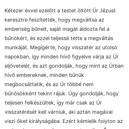
Kétezer évvel ezelőtt a testet öltött Úr Jézust
keresztre feszítették, hogy megváltsa az
emberiség bűneit, saját magát áldozta fel a
bűnökért, és ezzel teljessé tette a megváltás
munkáját. Megígérte, hogy visszatér az utolsó
napokban, így minden hívő figyelve várja az Úr
eljövetelét, és azt gondolják, hogy mint az Úrban
hívő embereknek, minden bűnük
megbocsáttatik, és az Úr többé nem
bűnösökként tekint rájuk. Úgy gondolják, hogy
teljesen felkészültek, így már csak az Úr
visszatérését kell várniuk, aki aztán magával
viszi őket királyságába. Ezért kémlelik folyton az