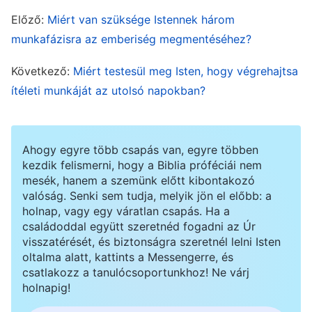
mondta: „
Előző:
Miért van szüksége Istennek három
Ha valaki hallja az Én beszédeimet, de
munkafázisra az emberiség megmentéséhez?
nem tartja meg azokat, Én nem ítélem el azt;
mert nem azért jöttem, hogy elítéljem a világot,
Következő:
Miért testesül meg Isten, hogy végrehajtsa
hanem azért, hogy megmentsem. Aki elvet
ítéleti munkáját az utolsó napokban?
Engem, és nem fogadja el az Én beszédeimet,
annak van ítélő bírája: az az ige, amelyet
Ahogy egyre több csapás van, egyre többen
szóltam, az ítéli el őt az utolsó napon
”
(János
kezdik felismerni, hogy a Biblia próféciái nem
. „
Az Atya nem is ítél meg senkit,
12:47-48)
mesék, hanem a szemünk előtt kibontakozó
valóság. Senki sem tudja, melyik jön el előbb: a
hanem az ítéletet egészen a Fiúnak adta át
”
holnap, vagy egy váratlan csapás. Ha a
. „
Sőt arra is adott Neki hatalmat,
(János 5:22)
családoddal együtt szeretnéd fogadni az Úr
visszatérését, és biztonságra szeretnél lelni Isten
hogy ítéletet tartson, mert Ő az Emberfia
”
(János
oltalma alatt, kattints a Messengerre, és
. A Jelenések könyvének jövendölései: „
[...]
5:27)
csatlakozz a tanulócsoportunkhoz! Ne várj
és hatalmas hangon így szólt: Féljétek az Istent,
holnapig!
és adjatok Neki dicsőséget, mert eljött