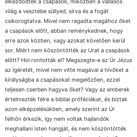
elkezdődtek a csapások, miközben a vallásos
világ a vesztébe süllyed, sírva és a fogát
csikorogtatva. Mivel nem ragadta magához őket
a csapások előtt, abban reménykednek, hogy
erre azok közben, vagy azokat követően kerül
sor. Miért nem köszöntötték az Urat a csapások
előtt? Hol rontották el? Megszegte-e az Úr Jézus
az ígéretét, mivel nem vitte magával a hívőket a
királyságba a csapásokat megelőzően, ezzel
teljesen cserben hagyva őket? Vagy az emberek
értelmezték félre a bibliai próféciákat, és bíztak
azon elképzelésükben, amely szerint az Úr
felhőn érkezik, így nem voltak hajlandók
meghallani Isten hangját, és nem köszöntötték