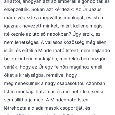
áll attól, ahogyan azt az emberek elgondolták és
elképzelték. Sokan azt kérdezik: Az Úr Jézus
már elvégezte a megváltás munkáját, és Isten
igaznak nevezett minket, miért kellene mégis
ítélkeznie az utolsó napokban? Úgy érzik, ez
nem lehetséges. A vallásos közösség még ellen
is áll, és elítéli a Mindenható Istent, nem hajlandó
beletekinteni munkájába, mindeközben buzgón
várják, hogy az Úr egy felhőn magához emeli
őket a királyságba, remélve, hogy
megmenekülnek a nagy csapásoktól. Azonban
Isten munkája hatalmas és mérhetetlen, senki
sem állíthatja meg. A Mindenható Isten
létrehozta a diadalmasok csoportját, és