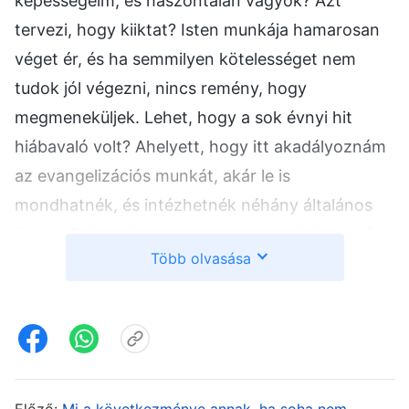
képességeim, és haszontalan vagyok? Azt
tervezi, hogy kiiktat? Isten munkája hamarosan
véget ér, és ha semmilyen kötelességet nem
tudok jól végezni, nincs remény, hogy
megmeneküljek. Lehet, hogy a sok évnyi hit
hiábavaló volt? Ahelyett, hogy itt akadályoznám
az evangelizációs munkát, akár le is
mondhatnék, és intézhetnék néhány általános
ügyet. Talán még mindig lehetek szolgálattevő,
Több olvasása
és életben maradhatok.” Nagyon elgyötörtnek
éreztem magam, naphosszat kétségbeesetten
sóhajtoztam, és a kötelességemben
motiválatlannak éreztem magam. Azt sem
éreztem, hogy készen állok erőfeszítéseket tenni
Előző:
Mi a következménye annak, ha soha nem