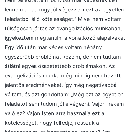
nem teljesítettem jól. Most már képesnek kell
lennem arra, hogy jól végezzem ezt az egyetlen
feladatból álló kötelességet.” Mivel nem voltam
túlságosan jártas az evangelizációs munkában,
igyekeztem megtanulni a vonatkozó alapelveket.
Egy idő után már képes voltam néhány
egyszerűbb problémát kezelni, de nem tudtam
átlátni egyes összetettebb problémákon. Az
evangelizációs munka még mindig nem hozott
jelentős eredményeket, így még negatívabbá
váltam, és azt gondoltam: „Még ezt az egyetlen
feladatot sem tudom jól elvégezni. Vajon nekem
való ez? Vajon Isten arra használja ezt a
kötelességet, hogy felfedje, rosszak a