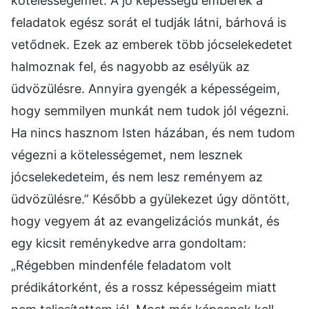
kötelességemet. A jó képességű emberek a
feladatok egész sorát el tudják látni, bárhová is
vetődnek. Ezek az emberek több jócselekedetet
halmoznak fel, és nagyobb az esélyük az
üdvözülésre. Annyira gyengék a képességeim,
hogy semmilyen munkát nem tudok jól végezni.
Ha nincs hasznom Isten házában, és nem tudom
végezni a kötelességemet, nem lesznek
jócselekedeteim, és nem lesz reményem az
üdvözülésre.” Később a gyülekezet úgy döntött,
hogy vegyem át az evangelizációs munkát, és
egy kicsit reménykedve arra gondoltam:
„Régebben mindenféle feladatom volt
prédikátorként, és a rossz képességeim miatt