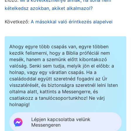
annak érdekében, hogy felvértezzem magam az
kételkedsz azokban, akiket alkalmazol?
evangélium hirdetésével kapcsolatos
igazságokkal, és nem akartam az igazságot
Következő:
A másokkal való érintkezés alapelvei
keresni, hogy megoldjam az általam mutatott
romlottságot. Úgy éreztem, hogy gyenge
Ahogy egyre több csapás van, egyre többen
képességeimet tekintve hiábavaló a további
kezdik felismerni, hogy a Biblia próféciái nem
törekvés. Ezt követően az állapotom tovább
mesék, hanem a szemünk előtt kibontakozó
romlott. Nem tudtam megoldani a problémákat,
valóság. Senki sem tudja, melyik jön el előbb: a
holnap, vagy egy váratlan csapás. Ha a
és a munkám eredményei tovább romlottak.
családoddal együtt szeretnéd fogadni az Úr
Minden nap végére fizikailag és szellemileg is
visszatérését, és biztonságra szeretnél lelni Isten
oltalma alatt, kattints a Messengerre, és
kimerültnek éreztem magam, és este nyolcra
csatlakozz a tanulócsoportunkhoz! Ne várj
vagy kilencre már kezdtem elálmosodni. Nagyon
holnapig!
passzív lettem a kötelességemben, és többször
Lépjen kapcsolatba velünk
még az evangélium lehetséges befogadóiról is
Messengeren