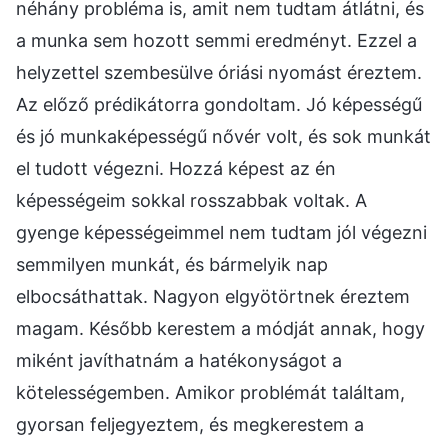
néhány probléma is, amit nem tudtam átlátni, és
a munka sem hozott semmi eredményt. Ezzel a
helyzettel szembesülve óriási nyomást éreztem.
Az előző prédikátorra gondoltam. Jó képességű
és jó munkaképességű nővér volt, és sok munkát
el tudott végezni. Hozzá képest az én
képességeim sokkal rosszabbak voltak. A
gyenge képességeimmel nem tudtam jól végezni
semmilyen munkát, és bármelyik nap
elbocsáthattak. Nagyon elgyötörtnek éreztem
magam. Később kerestem a módját annak, hogy
miként javíthatnám a hatékonyságot a
kötelességemben. Amikor problémát találtam,
gyorsan feljegyeztem, és megkerestem a