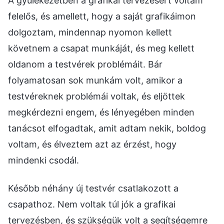
A gyülekezetben a grafikai tervezésért voltam
felelős, és amellett, hogy a saját grafikáimon
dolgoztam, mindennap nyomon kellett
követnem a csapat munkáját, és meg kellett
oldanom a testvérek problémáit. Bár
folyamatosan sok munkám volt, amikor a
testvéreknek problémái voltak, és eljöttek
megkérdezni engem, és lényegében minden
tanácsot elfogadtak, amit adtam nekik, boldog
voltam, és élveztem azt az érzést, hogy
mindenki csodál.
Később néhány új testvér csatlakozott a
csapathoz. Nem voltak túl jók a grafikai
tervezésben, és szükségük volt a segítségemre