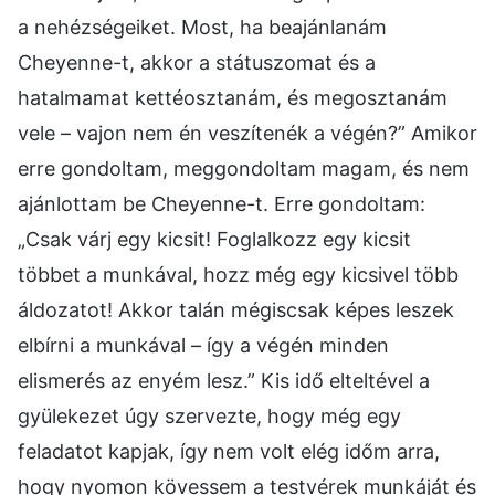
a nehézségeiket. Most, ha beajánlanám
Cheyenne-t, akkor a státuszomat és a
hatalmamat kettéosztanám, és megosztanám
vele – vajon nem én veszítenék a végén?” Amikor
erre gondoltam, meggondoltam magam, és nem
ajánlottam be Cheyenne-t. Erre gondoltam:
„Csak várj egy kicsit! Foglalkozz egy kicsit
többet a munkával, hozz még egy kicsivel több
áldozatot! Akkor talán mégiscsak képes leszek
elbírni a munkával – így a végén minden
elismerés az enyém lesz.” Kis idő elteltével a
gyülekezet úgy szervezte, hogy még egy
feladatot kapjak, így nem volt elég időm arra,
hogy nyomon kövessem a testvérek munkáját és