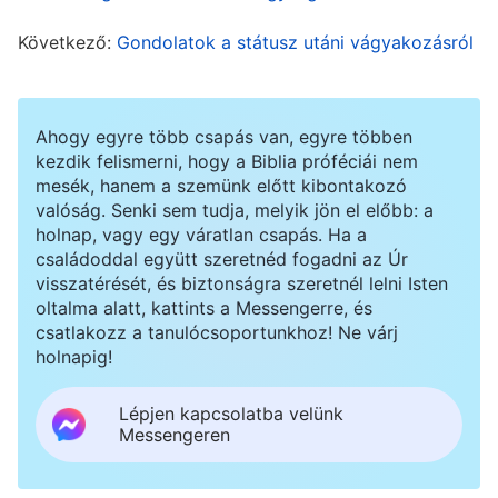
javasolni, de képtelen vagyok felszólalni ezért.
Következő:
Gondolatok a státusz utáni vágyakozásról
Miért olyan nehéz nekem másokat ajánlani?
Kérlek, világosíts meg és vezess engem, hogy
megismerjem a saját problémáimat!”
Ahogy egyre több csapás van, egyre többen
kezdik felismerni, hogy a Biblia próféciái nem
mesék, hanem a szemünk előtt kibontakozó
Ezután megnyíltam az állapotomról a vezetőnek,
valóság. Senki sem tudja, melyik jön el előbb: a
és a vezető küldött nekem néhány részeletet
holnap, vagy egy váratlan csapás. Ha a
családoddal együtt szeretnéd fogadni az Úr
Isten szavaiból. Isten azt mondja: „
Gyülekezeti
visszatérését, és biztonságra szeretnél lelni Isten
vezetőként nem elég az, ha megtanulod
oltalma alatt, kattints a Messengerre, és
csatlakozz a tanulócsoportunkhoz! Ne várj
problémák megoldására használni az igazságot,
holnapig!
meg kell tanulnod felfedezni és nevelni olyan
tehetséges embereket, akiket semmiképpen
Lépjen kapcsolatba velünk
Messengeren
sem szabad irigyelned vagy elnyomnod. Ha így
jársz el, az hasznára válik az egyház