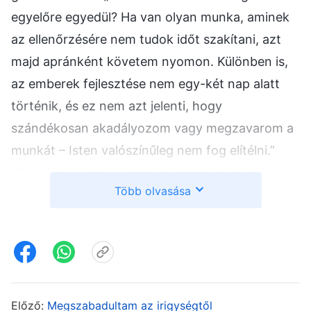
egyelőre egyedül? Ha van olyan munka, aminek
az ellenőrzésére nem tudok időt szakítani, azt
majd apránként követem nyomon. Különben is,
az emberek fejlesztése nem egy-két nap alatt
történik, és ez nem azt jelenti, hogy
szándékosan akadályozom vagy megzavarom a
munkát – Isten valószínűleg nem fog elítélni.”
Később a fejlesztési munka lassan haladt.
Több olvasása
Minden alkalommal, amikor erre gondoltam,
bűntudatot éreztem, ezért így imádkoztam
Istenhez: „Ó, Istenem! A jelenlegi munkatársi
helyzet és munkaterhelés alapján, a munka
szempontjából előnyös lenne, ha két
csoportvezető társulna; Cheyenne-t szeretném
Előző:
Megszabadultam az irigységtől