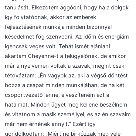
tanulását. Elkezdtem aggódni, hogy ha a dolgok
így folytatódnak, akkor az emberek
fejlesztésének munkája minden bizonnyal
késedelmet fog szenvedni. Az időm és energiám
igencsak véges volt. Tehát ismét ajánlani
akartam Cheyenne-t a felügyelőnek, de amikor
már a nyelvemen voltak a szavak, megint csak
tétováztam: „Én vagyok az, aki a végső döntést
hozza a csapat minden munkájában, de ha két
csoportvezető lenne, elveszíteném ezt a
hatalmat. Minden ügyet meg kellene beszélnem
és vitatnom a másik személlyel, és az én szavaim
már nem érnének annyit.” Ezért így
gondolkodtam: „Miért ne birkózzak meg vele