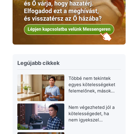
Legújabb cikkek
Többé nem tekintek
egyes kötelességeket
felemelőnek, másokat
pedig alantasnak
Nem végezheted jól a
kötelességedet, ha
nem igyekszel
fejlődni