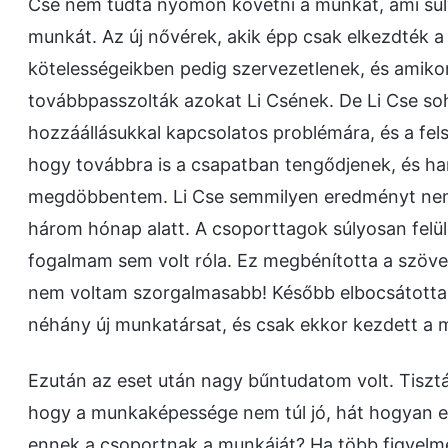
Cse nem tudta nyomon követni a munkát, ami súly
munkát. Az új nővérek, akik épp csak elkezdték a
kötelességeikben pedig szervezetlenek, és amik
továbbpasszolták azokat Li Csének. De Li Cse so
hozzáállásukkal kapcsolatos problémára, és a fel
hogy továbbra is a csapatban tengődjenek, és h
megdöbbentem. Li Cse semmilyen eredményt nem 
három hónap alatt. A csoporttagok súlyosan felü
fogalmam sem volt róla. Ez megbénította a szöv
nem voltam szorgalmasabb! Később elbocsátottam 
néhány új munkatársat, és csak ekkor kezdett a 
Ezután az eset után nagy bűntudatom volt. Tisztá
hogy a munkaképessége nem túl jó, hát hogyan e
ennek a csoportnak a munkáját? Ha több figyelm