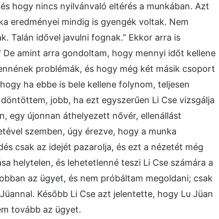
 és hogy nincs nyilvánvaló eltérés a munkában. Azt
nka eredményei mindig is gyengék voltak. Nem
 Talán idővel javulni fognak.” Ekkor arra is
 De amint arra gondoltam, hogy mennyi időt kellene
lennének problémák, és hogy még két másik csoport
ogy ha ebbe is bele kellene folynom, teljesen
döntöttem, jobb, ha ezt egyszerűen Li Cse vizsgálja
, egy újonnan áthelyezett nővér, ellenállást
letével szemben, úgy érezve, hogy a munka
és csak az idejét pazarolja, és ezt a nézetét még
sa helytelen, és lehetetlenné teszi Li Cse számára a
obban az ügyet, és nem próbáltam megoldani; csak
Jüannal. Később Li Cse azt jelentette, hogy Lu Jüan
em tovább az ügyet.