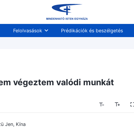
Felolvasások
Prédikációk és beszélgetés
nem végeztem valódi munkát
zü Jen, Kína