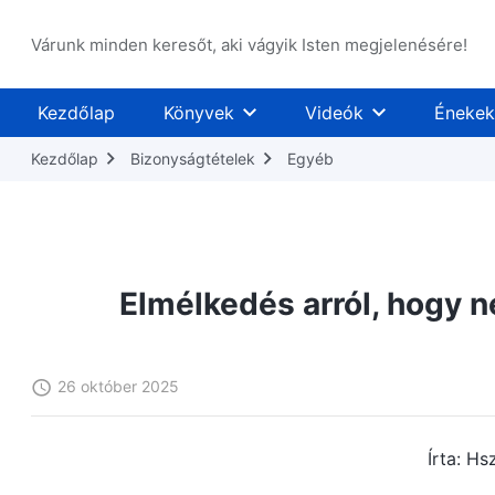
Várunk minden keresőt, aki vágyik Isten megjelenésére!
Kezdőlap
Könyvek
Videók
Énekek
Kezdőlap
Bizonyságtételek
Egyéb
Elmélkedés arról, hogy 
26 október 2025
Írta: Hs