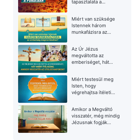
tapasztalata a
pokolban
Miért van szüksége
Istennek három
munkafázisra az
emberiség
megmentéséhez?
Az Úr Jézus
megváltotta az
emberiséget, hát
miért ítélkezne,
amikor visszatér az
Miért testesül meg
utolsó napokon?
Isten, hogy
végrehajtsa ítéleti
munkáját az utolsó
napokban?
Amikor a Megváltó
visszatér, még mindig
Jézusnak fogják
hívni?