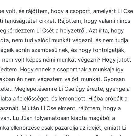
 volt, és rájöttem, hogy a csoport, amelyért Li Cse
ti tanúságtétel-cikket. Rájöttem, hogy valami nincs
egkérdezzem Li Csét a helyzetről. Azt írta, hogy
ndta, nem tud valódi munkát végezni, és nem tudja
égeik során szembesülnek, és hogy fontolgatják,
 nem volt képes némi munkát végezni? Hogy jutott
egijedtem. Hogy ennek a csoportnak a munkája így
őszakban én nem végeztem valódi munkát. Gyorsan
tet. Meglepetésemre Li Cse úgy érezte, gyenge a
alta a felelősséget, és lemondott. Hiába próbált a
használt. Miután Li Cse elment, rájöttem, hogy a
a van. Lu Jüan folyamatosan kiadta magából a
nka ellenőrzése csak pazarolja az idejét, emiatt Li