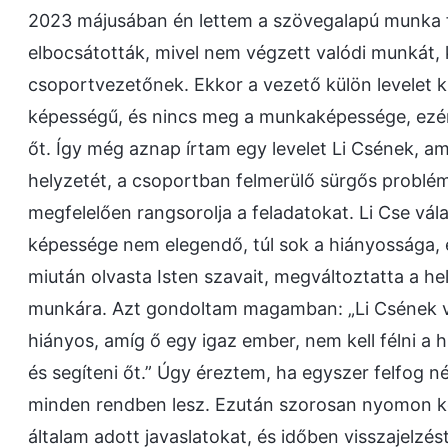
2023 májusában én lettem a szövegalapú munka f
elbocsátották, mivel nem végzett valódi munkát, 
csoportvezetőnek. Ekkor a vezető külön levelet k
képességű, és nincs meg a munkaképessége, ezér
őt. Így még aznap írtam egy levelet Li Csének, 
helyzetét, a csoportban felmerülő sürgős problé
megfelelően rangsorolja a feladatokat. Li Cse válas
képessége nem elegendő, túl sok a hiányossága, 
miután olvasta Isten szavait, megváltoztatta a hel
munkára. Azt gondoltam magamban: „Li Csének v
hiányos, amíg ő egy igaz ember, nem kell félni a
és segíteni őt.” Úgy éreztem, ha egyszer felfog 
minden rendben lesz. Ezután szorosan nyomon kö
általam adott javaslatokat, és időben visszajelzés