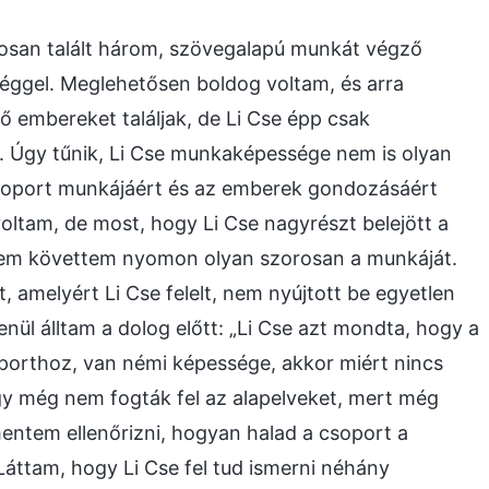
atosan talált három, szövegalapú munkát végző
éggel. Meglehetősen boldog voltam, és arra
 embereket találjak, de Li Cse épp csak
t. Úgy tűnik, Li Cse munkaképessége nem is olyan
csoport munkájáért és az emberek gondozásáért
oltam, de most, hogy Li Cse nagyrészt belejött a
 nem követtem nyomon olyan szorosan a munkáját.
 amelyért Li Cse felelt, nem nyújtott be egyetlen
lenül álltam a dolog előtt: „Li Cse azt mondta, hogy a
porthoz, van némi képessége, akkor miért nincs
y még nem fogták fel az alapelveket, mert még
entem ellenőrizni, hogyan halad a csoport a
 Láttam, hogy Li Cse fel tud ismerni néhány