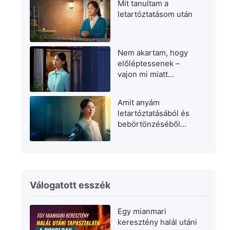
Mit tanultam a
letartóztatásom után
Nem akartam, hogy
előléptessenek –
vajon mi miatt
aggódtam?
Amit anyám
letartóztatásából és
bebörtönzéséből
tanultam
Válogatott esszék
Egy mianmari
keresztény halál utáni