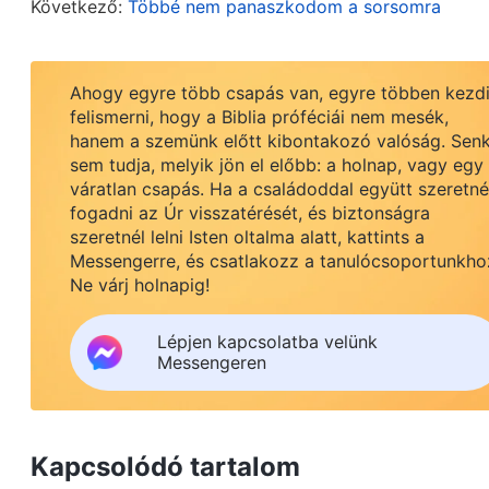
Következő:
Többé nem panaszkodom a sorsomra
dolgokat illetően. Ha semmit sem tudnak ezekről 
valahányszor problémák merülnek fel. A hamis 
Ahogy egyre több csapás van, egyre többen kezd
a részletes problémákkal, miközben a munkájukat
felismerni, hogy a Biblia próféciái nem mesék,
csoportfelügyelők kinevezése és a feladatok ki
hanem a szemünk előtt kibontakozó valóság. Senk
sem tudja, melyik jön el előbb: a holnap, vagy egy
az jól elvégzett munkának számít, és ha egyéb p
váratlan csapás. Ha a családoddal együtt szeretn
hamis vezetők elmulasztják a különböző csoport
fogadni az Úr visszatérését, és biztonságra
szeretnél lelni Isten oltalma alatt, kattints a
követését, és nem tesznek eleget a felelőssége
Messengerre, és csatlakozz a tanulócsoportunkho
eredményeképpen felfordulás lesz a gyülekezeti 
Ne várj holnapig!
dolgozók elhanyagolják a felelősségeiket. Isten 
Lépjen kapcsolatba velünk
olyan képesség, amelynek az emberek híján va
Messengeren
és figyelmesebben kell dolgozniuk, rendszerese
kövessék, felügyeljék és igazgassák a munkát a
munka normális előrehaladását. Világos, hogy a 
Kapcsolódó tartalom
munkájukban, és sohasem felügyelik, követik ny