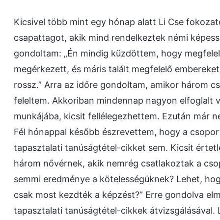
Kicsivel több mint egy hónap alatt Li Cse fokoz
csapattagot, akik mind rendelkeztek némi képess
gondoltam: „Én mindig küzdöttem, hogy megfelelő
megérkezett, és máris talált megfelelő embereke
rossz.” Arra az időre gondoltam, amikor három 
feleltem. Akkoriban mindennap nagyon elfoglalt v
munkájába, kicsit fellélegezhettem. Ezután már
Fél hónappal később észrevettem, hogy a csoport,
tapasztalati tanúságtétel-cikket sem. Kicsit értet
három nővérnek, akik nemrég csatlakoztak a cso
semmi eredménye a kötelességüknek? Lehet, hog
csak most kezdték a képzést?” Erre gondolva elm
tapasztalati tanúságtétel-cikkek átvizsgálásával.