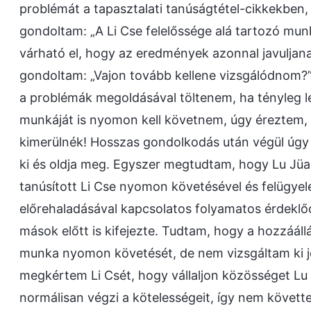
problémát a tapasztalati tanúságtétel-cikkekben,
gondoltam: „A Li Cse felelőssége alá tartozó mu
várható el, hogy az eredmények azonnal javuljanak.
gondoltam: „Vajon tovább kellene vizsgálódnom?”
a problémák megoldásával töltenem, ha tényleg 
munkáját is nyomon kell követnem, úgy éreztem, h
kimerülnék! Hosszas gondolkodás után végül úgy 
ki és oldja meg. Egyszer megtudtam, hogy Lu Jüan
tanúsított Li Cse nyomon követésével és felügye
előrehaladásával kapcsolatos folyamatos érdeklőd
mások előtt is kifejezte. Tudtam, hogy a hozzáállá
munka nyomon követését, de nem vizsgáltam ki j
megkértem Li Csét, hogy vállaljon közösséget Lu 
normálisan végzi a kötelességeit, így nem követt