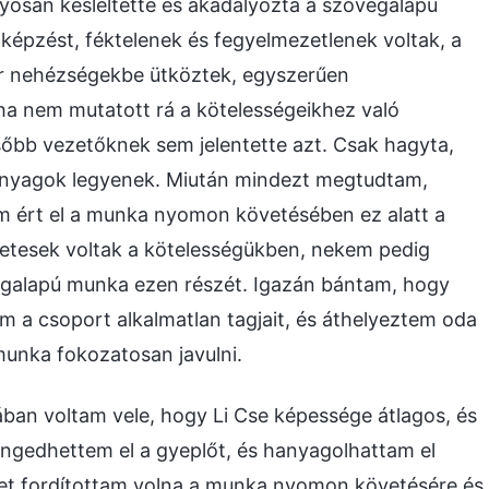
osan késleltette és akadályozta a szövegalapú
 képzést, féktelenek és fegyelmezetlenek voltak, a
or nehézségekbe ütköztek, egyszerűen
ha nem mutatott rá a kötelességeikhez való
sőbb vezetőknek sem jelentette azt. Csak hagyta,
anyagok legyenek. Miután mindezt megtudtam,
ért el a munka nyomon követésében ez alatt a
letesek voltak a kötelességükben, nekem pedig
egalapú munka ezen részét. Igazán bántam, hogy
a csoport alkalmatlan tagjait, és áthelyeztem oda
munka fokozatosan javulni.
ban voltam vele, hogy Li Cse képessége átlagos, és
ngedhettem el a gyeplőt, és hanyagolhattam el
et fordítottam volna a munka nyomon követésére és