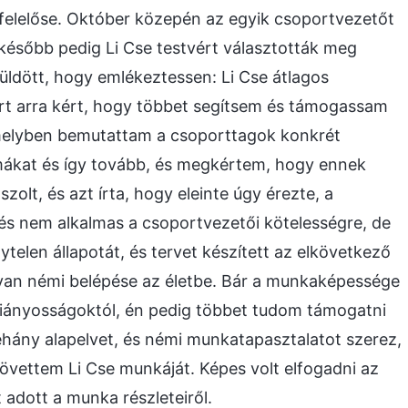
elelőse. Október közepén az egyik csoportvezetőt
később pedig Li Cse testvért választották meg
üldött, hogy emlékeztessen: Li Cse átlagos
t arra kért, hogy többet segítsem és támogassam
amelyben bemutattam a csoporttagok konkrét
mákat és így tovább, és megkértem, hogy ennek
zolt, és azt írta, hogy eleinte úgy érezte, a
és nem alkalmas a csoportvezetői kötelességre, de
ytelen állapotát, és tervet készített az elkövetkező
an némi belépése az életbe. Bár a munkaképessége
 hiányosságoktól, én pedig többet tudom támogatni
néhány alapelvet, és némi munkatapasztalatot szerez,
vettem Li Cse munkáját. Képes volt elfogadni az
t adott a munka részleteiről.