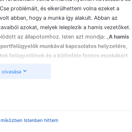
 Cse problémáit, és elkerülhettem volna ezeket a
volt abban, hogy a munka így alakult. Abban az
avaiból azokat, melyek leleplezik a hamis vezetőket.
lódott az állapotomhoz. Isten azt mondja: „
A hamis
portfelügyelők munkával kapcsolatos helyzetére,
ok felügyelőinek és a különféle fontos munkákért
e sem kérdeznek rá, nem követik nyomon és nem
 olvasása
s a kötelességeikhez, az Istenbe vetett hithez, az
sukat sem. Nem tudják, hogy keresztülmentek-e
 az egyének, ahogyan a munkájuk terén
em tudnak; különösen nem tudnak a munka
s eltéréseknek a gyülekezet munkájára és Isten
 miközben Istenben hittem
akorolt hatásáról, miként arról sem, hogy
s eltérések. Teljességgel tudatlanok mindezeket a