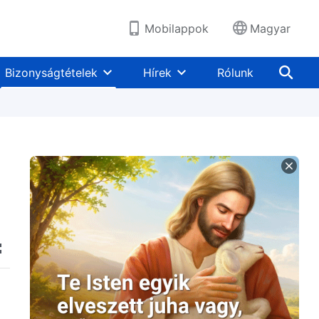
Mobilappok
Magyar
Bizonyságtételek
Hírek
Rólunk