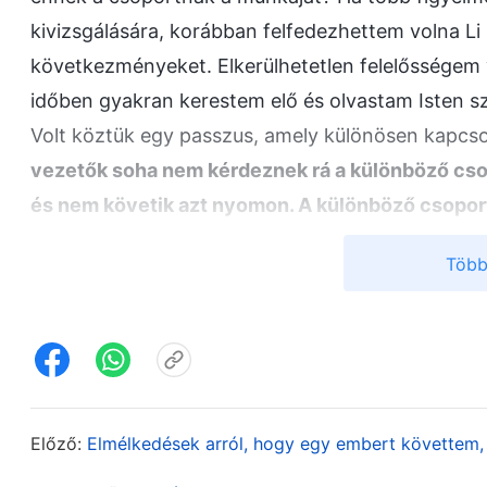
kivizsgálására, korábban felfedezhettem volna Li
következményeket. Elkerülhetetlen felelősségem 
időben gyakran kerestem elő és olvastam Isten sz
Volt köztük egy passzus, amely különösen kapcso
vezetők soha nem kérdeznek rá a különböző cso
és nem követik azt nyomon. A különböző csoport
felelős személyeknek az életbe való belépésér
Több
fogják fel azt, ahogyan a gyülekezeti munkához é
igazsághoz és Magához Istenhez való hozzáállá
bármilyen átalakuláson vagy növekedésen ezek
esetlegesen fennálló különféle problémákról s
különböző szakaszaiban bekövetkező hibáknak é
Előző:
Elmélkedések arról, hogy egy embert követtem,
választott népének az életbe való belépésére gy
kiigazításra kerültek-e valaha is ezek a hibák é