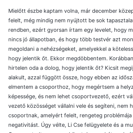
Mielőtt észbe kaptam volna, már december közepe
felelt, még mindig nem nyújtott be sok tapasztala
rendben, ezért gyorsan írtam egy levelet, hogy m
nincs jó állapotban, és hogy több testvér azt mo
megoldani a nehézségeket, amelyekkel a köteless
hogy jelentik őt. Ekkor megdöbbentem. Korábban
hirtelen oda a dolog, hogy jelentik őt? Kicsit m
alakult, azzal függött össze, hogy ebben az id
elmentem a csoporthoz, hogy megértsem a helyze
képessége, és nem lehet csoportvezető, ezért váll
vezető közösséget vállalni vele és segíteni, nem 
csoportnak, amelyért felelt, rengeteg problémáj
negativitást. Úgy vélte, Li Cse felügyelete és a mu