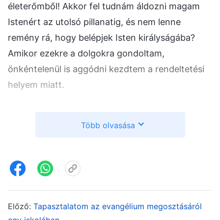
életerőmből! Akkor fel tudnám áldozni magam
Istenért az utolsó pillanatig, és nem lenne
remény rá, hogy belépjek Isten királyságába?
Amikor ezekre a dolgokra gondoltam,
önkéntelenül is aggódni kezdtem a rendeltetési
helyem miatt.
Egy nap a vezetőm meglátogatott, és azt
Több olvasása
mondta: „Az előrehaladott korod és magas
vérnyomásod miatt áthelyezünk az általános
ügyosztályra, így nem kell egész nap
szaladgálnod.” Nehezen fogadtam el ezt a hírt.
Tényleg szerettem az öntözői kötelességemet,
és soha nem jutott eszembe abbahagyni, de
Előző:
Tapasztalatom az evangélium megosztásáról
egy iskolában