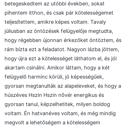
betegeskedtem az utóbbi években, sokat
pihentem itthon, és csak pár kötelességemet
teljesítettem, amikre képes voltam. Tavaly
júliusban az öntözések felügyelője megtudta,
hogy régebben újonnan érkezőket öntöztem, és
rám bízta ezt a feladatot. Nagyon lázba jöttem,
hogy újra ezt a kötelességet láthatom el, és jól
akartam csinálni. Amikor láttam, hogy a két
felügyelő harminc körüli, jó képességűek,
gyorsan megtanulták az alapeleveket, és hogy a
húszéves Hszin Hszin nővér energikus és
gyorsan tanul, képzelhetitek, milyen boldog
voltam. Én hatvanéves voltam, és még mindig
megvolt a lehetőségem a kötelességem