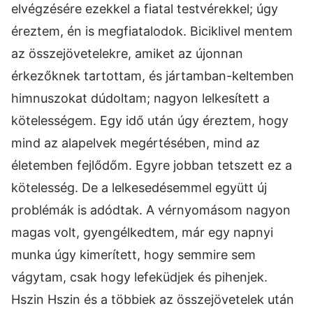
elvégzésére ezekkel a fiatal testvérekkel; úgy
éreztem, én is megfiatalodok. Biciklivel mentem
az összejövetelekre, amiket az újonnan
érkezőknek tartottam, és jártamban-keltemben
himnuszokat dúdoltam; nagyon lelkesített a
kötelességem. Egy idő után úgy éreztem, hogy
mind az alapelvek megértésében, mind az
életemben fejlődőm. Egyre jobban tetszett ez a
kötelesség. De a lelkesedésemmel együtt új
problémák is adódtak. A vérnyomásom nagyon
magas volt, gyengélkedtem, már egy napnyi
munka úgy kimerített, hogy semmire sem
vágytam, csak hogy lefeküdjek és pihenjek.
Hszin Hszin és a többiek az összejövetelek után