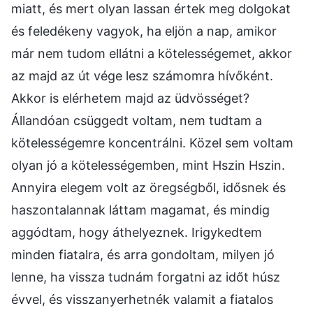
miatt, és mert olyan lassan értek meg dolgokat
és feledékeny vagyok, ha eljön a nap, amikor
már nem tudom ellátni a kötelességemet, akkor
az majd az út vége lesz számomra hívőként.
Akkor is elérhetem majd az üdvösséget?
Állandóan csüggedt voltam, nem tudtam a
kötelességemre koncentrálni. Közel sem voltam
olyan jó a kötelességemben, mint Hszin Hszin.
Annyira elegem volt az öregségből, idősnek és
haszontalannak láttam magamat, és mindig
aggódtam, hogy áthelyeznek. Irigykedtem
minden fiatalra, és arra gondoltam, milyen jó
lenne, ha vissza tudnám forgatni az időt húsz
évvel, és visszanyerhetnék valamit a fiatalos