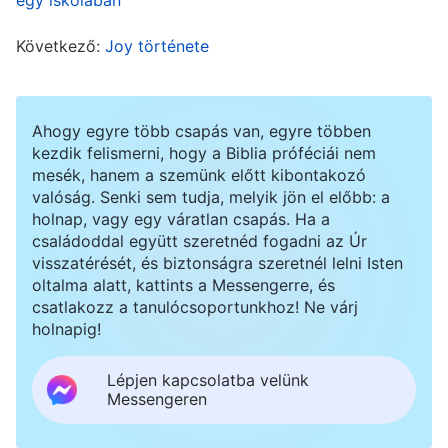
most egyszer csak áthelyeztek. Egyre öregebb
lettem, a jövőben még kevesebb lett volna a
Következő:
Joy története
valószínűsége, hogy képes leszek ellátni az
öntözést. Olyan volt, mintha valaki egy vödör
Ahogy egyre több csapás van, egyre többen
hideg vizet zúdított volna rám, kioltva a
kezdik felismerni, hogy a Biblia próféciái nem
szívemben a lelkesedés lángját. A testvéreim
mesék, hanem a szemünk előtt kibontakozó
Isten szavait olvasták nekem, és az Ő akaratát
valóság. Senki sem tudja, melyik jön el előbb: a
holnap, vagy egy váratlan csapás. Ha a
kommunikálták felém, de én nem figyeltem.
családoddal együtt szeretnéd fogadni az Úr
Ahogy ott ültem, szinte megbénultam, alig
visszatérését, és biztonságra szeretnél lelni Isten
oltalma alatt, kattints a Messengerre, és
tudtam egyenesen tartani magam. Akkor éjjel
csatlakozz a tanulócsoportunkhoz! Ne várj
csak forgolódtam az ágyamban, arra gondoltam,
holnapig!
hogy milyen energikusak és élettel teliek a fiatal
Lépjen kapcsolatba velünk
testvérek, milyen gyorsan megértették az
Messengeren
igazságot és az alapelveket, és méltók voltak rá,