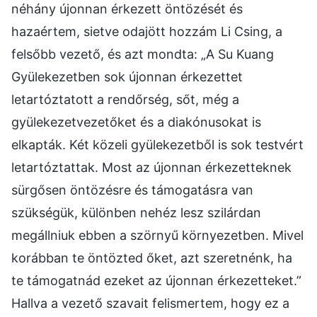
néhány újonnan érkezett öntözését és
hazaértem, sietve odajött hozzám Li Csing, a
felsőbb vezető, és azt mondta: „A Su Kuang
Gyülekezetben sok újonnan érkezettet
letartóztatott a rendőrség, sőt, még a
gyülekezetvezetőket és a diakónusokat is
elkapták. Két közeli gyülekezetből is sok testvért
letartóztattak. Most az újonnan érkezetteknek
sürgősen öntözésre és támogatásra van
szükségük, különben nehéz lesz szilárdan
megállniuk ebben a szörnyű környezetben. Mivel
korábban te öntözted őket, azt szeretnénk, ha
te támogatnád ezeket az újonnan érkezetteket.”
Hallva a vezető szavait felismertem, hogy ez a