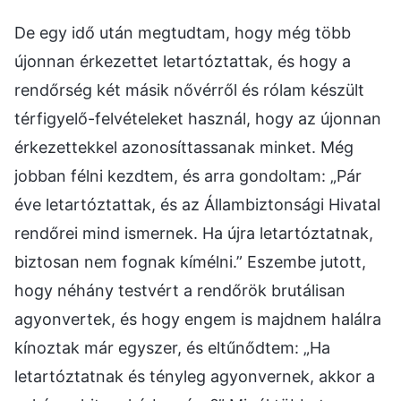
De egy idő után megtudtam, hogy még több
újonnan érkezettet letartóztattak, és hogy a
rendőrség két másik nővérről és rólam készült
térfigyelő-felvételeket használ, hogy az újonnan
érkezettekkel azonosíttassanak minket. Még
jobban félni kezdtem, és arra gondoltam: „Pár
éve letartóztattak, és az Állambiztonsági Hivatal
rendőrei mind ismernek. Ha újra letartóztatnak,
biztosan nem fognak kímélni.” Eszembe jutott,
hogy néhány testvért a rendőrök brutálisan
agyonvertek, és hogy engem is majdnem halálra
kínoztak már egyszer, és eltűnődtem: „Ha
letartóztatnak és tényleg agyonvernek, akkor a