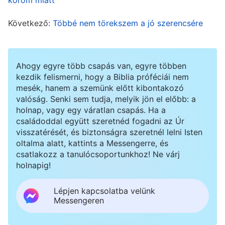
gyanús emberek követnének, és amíg figyelek a
biztonságra és álcázom magam, addig részt
Következő:
Többé nem törekszem a jó szerencsére
vehetek az összejöveteleken. Ha ebben a kritikus
pillanatban csak a saját biztonságommal
Ahogy egyre több csapás van, egyre többen
törődnék, és nem venném figyelembe, hogy az
kezdik felismerni, hogy a Biblia próféciái nem
újonnan érkezettek szilárdan meg tudnak-e állni,
mesék, hanem a szemünk előtt kibontakozó
akkor lenne még bennem emberi mivolt?
valóság. Senki sem tudja, melyik jön el előbb: a
holnap, vagy egy váratlan csapás. Ha a
Elolvastam egy részletet Isten szavaiból, amely
családoddal együtt szeretnéd fogadni az Úr
így szól: „
A világegyetem minden dolga közül
visszatérését, és biztonságra szeretnél lelni Isten
oltalma alatt, kattints a Messengerre, és
nincs semmi, amiben ne az Enyém lenne az
csatlakozz a tanulócsoportunkhoz! Ne várj
utolsó szó. Létezik bármi is, ami nem az Én
holnapig!
kezemben van?
”
(Az Ige, I. kötet – Isten
Lépjen kapcsolatba velünk
megjelenése és munkája. Isten szavai az egész
Messengeren
. Valóban, Isten
világegyetemhez, 1. fejezet)