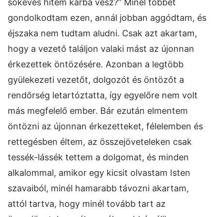
sokéves hitem kárba vész?” Minél többet
gondolkodtam ezen, annál jobban aggódtam, és
éjszaka nem tudtam aludni. Csak azt akartam,
hogy a vezető találjon valaki mást az újonnan
érkezettek öntözésére. Azonban a legtöbb
gyülekezeti vezetőt, dolgozót és öntözőt a
rendőrség letartóztatta, így egyelőre nem volt
más megfelelő ember. Bár ezután elmentem
öntözni az újonnan érkezetteket, félelemben és
rettegésben éltem, az összejöveteleken csak
tessék-lássék tettem a dolgomat, és minden
alkalommal, amikor egy kicsit olvastam Isten
szavaiból, minél hamarabb távozni akartam,
attól tartva, hogy minél tovább tart az