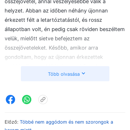
összejövetel, annál veszélyesebbé válik a
helyzet. Abban az időben néhány újonnan
érkezett félt a letartóztatástól, és rossz
állapotban volt, én pedig csak röviden beszéltem
velük, mielőtt sietve befejeztem az
összejöveteleket. Később, amikor arra
gondoltam, hogy az újonnan érkezettek
problémái nem oldódtak meg, bűntudatot
Több olvasása
éreztem, attól tartva, hogy esetleg negatívvá
vagy gyengévé válnak, vagy a KKP alaptalan
szóbeszédei félrevezetik őket, és végül elhagyják
a hitet. De arra is gondoltam, hogy bár a
rendőrség szerzett rólam térfigyelővel készített
felvételeket és fotókat, nem vettem észre, hogy
Előző:
Többé nem aggódom és nem szorongok a
korom miatt