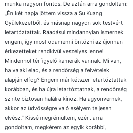
munka nagyon fontos. De aztán arra gondoltam:
„Én két napja jöttem vissza a Su Kuang
Gyülekezetből, és másnap nagyon sok testvért
letartóztattak. Ráadásul mindannyian ismernek
engem, így most odamenni öntözni az újonnan
érkezetteket rendkívül veszélyes lenne!
Mindenhol térfigyelő kamerák vannak. Mi van,
ha valaki elad, és a rendőrség a felvételek
alapján elfog? Engem már kétszer letartóztattak
korábban, és ha újra letartóztatnak, a rendőrség
szinte biztosan halálra kínoz. Ha agyonvernek,
akkor az üdvösségre való esélyem teljesen
elvész.” Kissé megrémültem, ezért arra
gondoltam, megkérem az egyik korábbi,