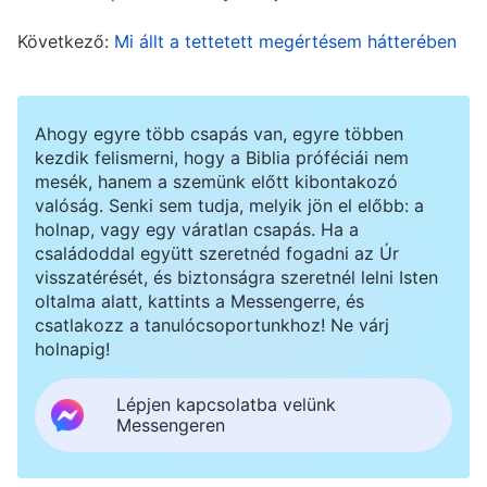
félelem mindig visszatartott. Hogy a többiek ne
Következő:
Mi állt a tettetett megértésem hátterében
nézzenek le, törtem a fejem, hogyan
korbácsolhatnám fel az érzelmeimet, sőt
utánoztam a nem hívő színészek játékát. Azt
Ahogy egyre több csapás van, egyre többen
kezdik felismerni, hogy a Biblia próféciái nem
gondoltam: „Bármi áron is, de jól kell
mesék, hanem a szemünk előtt kibontakozó
megcsinálnom ezt a jelenetet. Nem engedhetem,
valóság. Senki sem tudja, melyik jön el előbb: a
holnap, vagy egy váratlan csapás. Ha a
hogy kiderüljön, hogy nem elég jók a színészi
családoddal együtt szeretnéd fogadni az Úr
képességeim. Ha ezt elrontom, teljesen
visszatérését, és biztonságra szeretnél lelni Isten
oltalma alatt, kattints a Messengerre, és
megszégyenülök!” A forgatás alatt mindent
csatlakozz a tanulócsoportunkhoz! Ne várj
beleadtam, hogy kihozzam magamból az
holnapig!
érzelmeket, de az alakításom mégis kudarcba
Lépjen kapcsolatba velünk
fulladt. A rendező látta, hogy küszködöm, és
Messengeren
beszélgetett velem a jelenetben megjelenő
érzelmekről. Hogy az emberek ne vegyék észre,