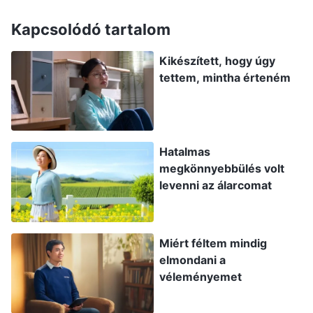
hogy a színészi képességeim nem ütik meg a
Kapcsolódó tartalom
mércét, azt mondtam: „Már ismerem ezeket az
Kikészített, hogy úgy
érzelmeket. Csak még nem érzem át őket
tettem, mintha érteném
teljesen. Még egy kis időre van szükségem, hogy
beleéljem magam.” De bármivel is próbálkoztam,
semmi sem működött jól. A felvétel után a
rendező azt mondta, hogy az alakításom
Hatalmas
megkönnyebbülés volt
erőltetett, feszült és túl melankolikus.
levenni az álarcomat
Borzasztóan éreztem magam, amikor ezt
hallottam. Jól akartam eljátszani a szerepet, de
korábban ritkán próbáltam beleélni magam egy
Miért féltem mindig
elmondani a
ilyen típusú karakter gondolkodásmódjába és
véleményemet
érzelmeibe, ezért egyszerűen nem tudtam jól
csinálni. Tudtam, hogy segítséget kellene