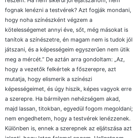
részem. Ha nem sikerül jól eljátszanom, nem
fognak lenézni a testvérek? Azt fogják mondani,
hogy noha színészként végzem a
kötelességemet annyi éve, sőt, még másokat is
tanítok a színészetre, én magam nem is tudok jól
játszani, és a képességeim egyszerűen nem ütik
meg a mércét.” De aztán arra gondoltam: „Az,
hogy a vezetők felkértek a főszerepre, azt
mutatja, hogy elismerik a színészi
képességeimet, és úgy hiszik, képes vagyok erre
a szerepre. Ha bármilyen nehézségem akad,
majd lassan, titokban, egyedül fogom megoldani;
nem engedhetem, hogy a testvérek lenézzenek.
Különben is, ennek a szerepnek az eljátszása azt