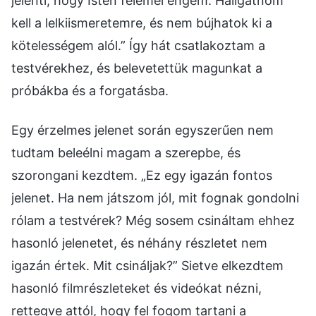
jelenti, hogy Isten felemel engem. Hallgatnom
kell a lelkiismeretemre, és nem bújhatok ki a
kötelességem alól.” Így hát csatlakoztam a
testvérekhez, és belevetettük magunkat a
próbákba és a forgatásba.
Egy érzelmes jelenet során egyszerűen nem
tudtam beleélni magam a szerepbe, és
szorongani kezdtem. „Ez egy igazán fontos
jelenet. Ha nem játszom jól, mit fognak gondolni
rólam a testvérek? Még sosem csináltam ehhez
hasonló jelenetet, és néhány részletet nem
igazán értek. Mit csináljak?” Sietve elkezdtem
hasonló filmrészleteket és videókat nézni,
rettegve attól, hogy fel fogom tartani a