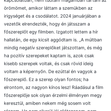
kapcsolatban, nem tudtam magamban tartani az
örömömet, amikor láttam a szemükben az
irigységet és a csodálatot. 2024 januárjában a
vezetők elrendezték, hogy én játsszam a
főszereplőt egy filmben. Izgatott lettem a hír
hallatán, de egy kicsit aggódtam is. „A múltban
mindig negatív szereplőket játszottam, és még
ha pozitív szerepeket kaptam is, azok csak
kisebb szerepek voltak, és csak rövid ideig
voltam a képernyőn. De ezúttal én vagyok a
főszereplő. Ez a szerep olyan fontos; ha
elrontom, az nagyon kínos lesz! Ráadásul a film
főszereplője sok olyan érzelmi élményen megy
keresztül, amiben nekem még sosem volt