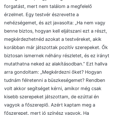
forgatást, mert nem találom a megfelelő
érzelmet. Egy testvér észrevette a
nehézségemet, és azt javasolta: „Ha nem vagy
benne biztos, hogyan kell eljátszani ezt a részt,
megkérdezhetnéd azokat a testvéreket, akik
korábban már játszottak pozitív szerepeket. Ők
biztosan ismernek néhány részletet, és ez irányt
mutathatna neked az alakításodban.” Ezt hallva
arra gondoltam: „Megkérdezni őket? Hogyan
tudnám félretenni a büszkeségemet? Rendben
volt akkor segítséget kérni, amikor még csak
kisebb szerepeket játszottam, de ezúttal én
vagyok a főszereplő. Azért kaptam meg a
főszerepet, mert jó színész vagyok. Ha