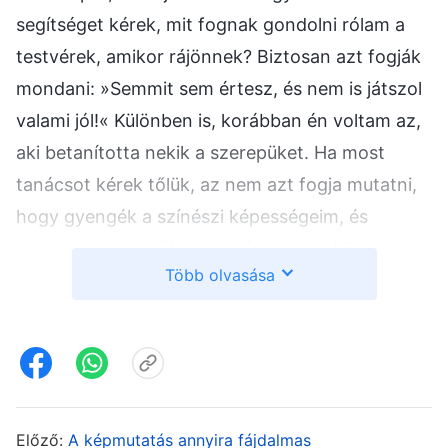
segítséget kérek, mit fognak gondolni rólam a
testvérek, amikor rájönnek? Biztosan azt fogják
mondani: »Semmit sem értesz, és nem is játszol
valami jól!« Különben is, korábban én voltam az,
aki betanította nekik a szerepüket. Ha most
tanácsot kérek tőlük, az nem azt fogja mutatni,
hogy gyengék a színészi képességeim, és
minden, amit korábban tanítottam nekik, csak
Több olvasása
elmélet volt? Akkor mindenki tényleg átlátna
rajtam.” Bár azt mondtam, hogy megfogadom a
tanácsot, valójában nem fordultam kérdésekkel
senkihez. Később a rendező többször is
emlékeztetett, hogy kérjek segítséget a
testvérektől, de a megszégyenüléstől való
Előző:
A képmutatás annyira fájdalmas