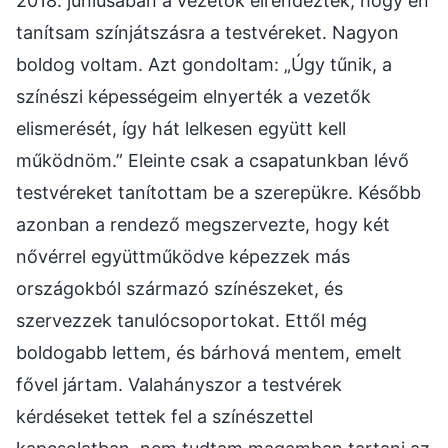
2018. júniusában a vezetők elrendezték, hogy én
tanítsam színjátszásra a testvéreket. Nagyon
boldog voltam. Azt gondoltam: „Úgy tűnik, a
színészi képességeim elnyerték a vezetők
elismerését, így hát lelkesen együtt kell
működnöm.” Eleinte csak a csapatunkban lévő
testvéreket tanítottam be a szerepükre. Később
azonban a rendező megszervezte, hogy két
nővérrel együttműködve képezzek más
országokból származó színészeket, és
szervezzek tanulócsoportokat. Ettől még
boldogabb lettem, és bárhová mentem, emelt
fővel jártam. Valahányszor a testvérek
kérdéseket tettek fel a színészettel