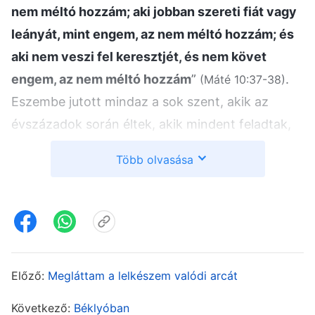
nem méltó hozzám; aki jobban szereti fiát vagy
leányát, mint engem, az nem méltó hozzám; és
aki nem veszi fel keresztjét, és nem követ
engem, az nem méltó hozzám
”
.
(Máté 10:37-38)
Eszembe jutott mindaz a sok szent, akik az
évszázadok során éltek, akik mindent feladtak,
hogy teljesítsék Isten megbízatását azáltal, hogy
Több olvasása
terjesztik az evangéliumot és bizonyságot
tesznek Istenről. Arra gondoltam, hogy nekem,
akit Isten annyi igazsággal táplált, tekintettel kell
lennem Isten szándékaira, és nem mondhatok le
a hitemről és a kötelességemről csak azért, hogy
Előző:
Megláttam a lelkészem valódi arcát
megóvjam a családomat. Istenre gondoltam, aki
testet öltött, hogy teljesen megmentsen minket
Következő:
Béklyóban