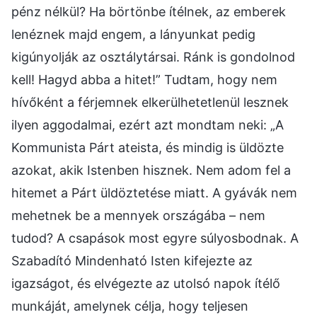
pénz nélkül? Ha börtönbe ítélnek, az emberek
lenéznek majd engem, a lányunkat pedig
kigúnyolják az osztálytársai. Ránk is gondolnod
kell! Hagyd abba a hitet!” Tudtam, hogy nem
hívőként a férjemnek elkerülhetetlenül lesznek
ilyen aggodalmai, ezért azt mondtam neki: „A
Kommunista Párt ateista, és mindig is üldözte
azokat, akik Istenben hisznek. Nem adom fel a
hitemet a Párt üldöztetése miatt. A gyávák nem
mehetnek be a mennyek országába – nem
tudod? A csapások most egyre súlyosbodnak. A
Szabadító Mindenható Isten kifejezte az
igazságot, és elvégezte az utolsó napok ítélő
munkáját, amelynek célja, hogy teljesen