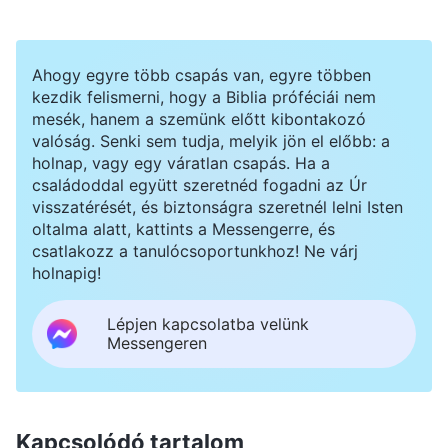
a Sátán hatalma alól, csendben kifejezve az
igazságokat, hogy öntözzön és megerősítsen
Ahogy egyre több csapás van, egyre többen
minket, miközben elviseli a nagy vörös sárkány
kezdik felismerni, hogy a Biblia próféciái nem
elnyomását, letartóztatását, becsmérlését és
mesék, hanem a szemünk előtt kibontakozó
valóság. Senki sem tudja, melyik jön el előbb: a
elítélését, valamint a vallási közösség elutasítását
holnap, vagy egy váratlan csapás. Ha a
és rágalmait. Oly nagy Isten szeretete az
családoddal együtt szeretnéd fogadni az Úr
visszatérését, és biztonságra szeretnél lelni Isten
emberiség iránt! Olyan sokat kaptam Istentől,
oltalma alatt, kattints a Messengerre, és
miközben végig a családomat és a lányomat
csatlakozz a tanulócsoportunkhoz! Ne várj
dédelgettem, és nem gondoltam arra, hogyan
holnapig!
háláljam meg Isten szeretetét. Hol volt a
Lépjen kapcsolatba velünk
lelkiismeretem? Erre a gondolatra mélyen Isten
Messengeren
adósának éreztem magam, és elhatároztam,
hogy bárhogyan is áll az utamba vagy gyakorol
rám nyomást a férjem, követni fogom Istent,
Kapcsolódó tartalom