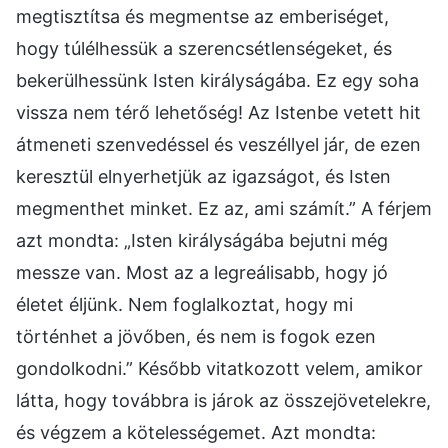
megtisztítsa és megmentse az emberiséget,
hogy túlélhessük a szerencsétlenségeket, és
bekerülhessünk Isten királyságába. Ez egy soha
vissza nem térő lehetőség! Az Istenbe vetett hit
átmeneti szenvedéssel és veszéllyel jár, de ezen
keresztül elnyerhetjük az igazságot, és Isten
megmenthet minket. Ez az, ami számít.” A férjem
azt mondta: „Isten királyságába bejutni még
messze van. Most az a legreálisabb, hogy jó
életet éljünk. Nem foglalkoztat, hogy mi
történhet a jövőben, és nem is fogok ezen
gondolkodni.” Később vitatkozott velem, amikor
látta, hogy továbbra is járok az összejövetelekre,
és végzem a kötelességemet. Azt mondta: