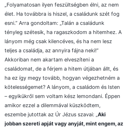
„Folyamatosan ilyen feszültségben élni, az nem
élet. Ha továbbra is hiszel, a családunk szét fog
esni.” Arra gondoltam: „Talán a családunk
tényleg szétesik, ha ragaszkodom a hitemhez. A
lányom még csak kilencéves, és ha nem lesz
teljes a családja, az annyira fájna neki!”
Akkoriban nem akartam elveszíteni a
családomat, de a férjem a hitem útjában állt, és
ha ez így megy tovább, hogyan végezhetném a
kötelességemet? A lányom, a családom és Isten
– egyikükről sem voltam kész lemondani. Éppen
amikor ezzel a dilemmával küszködtem,
eszembe jutottak az Úr Jézus szavai: „
Aki
jobban szereti apját vagy anyját, mint engem, az