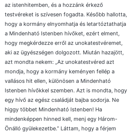
az istenhitemben, és a hozzánk érkező
testvéreket is szívesen fogadta. Később hallotta,
hogy a kormány elnyomhatja és letartóztathatja
a Mindenható Istenben hívőket, ezért elment,
hogy megkérdezze erről az unokatestvéremet,
aki az ügyészségen dolgozott. Miután hazajött,
azt mondta nekem: „Az unokatestvéred azt
mondja, hogy a kormány keményen fellép a
vallásos hit ellen, különösen a Mindenható
Istenben hívőkkel szemben. Azt is mondta, hogy
egy hívő az egész családját bajba sodorja. Ne
higgy többet Mindenható Istenben! Ha
mindenképpen hinned kell, menj egy Három-
Önálló gyülekezetbe.” Láttam, hogy a férjem