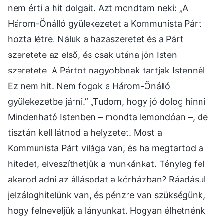
nem érti a hit dolgait. Azt mondtam neki: „A
Három-Önálló gyülekezetet a Kommunista Párt
hozta létre. Náluk a hazaszeretet és a Párt
szeretete az első, és csak utána jön Isten
szeretete. A Pártot nagyobbnak tartják Istennél.
Ez nem hit. Nem fogok a Három-Önálló
gyülekezetbe járni.” „Tudom, hogy jó dolog hinni
Mindenható Istenben – mondta lemondóan –, de
tisztán kell látnod a helyzetet. Most a
Kommunista Párt világa van, és ha megtartod a
hitedet, elveszíthetjük a munkánkat. Tényleg fel
akarod adni az állásodat a kórházban? Ráadásul
jelzáloghitelünk van, és pénzre van szükségünk,
hogy felneveljük a lányunkat. Hogyan élhetnénk