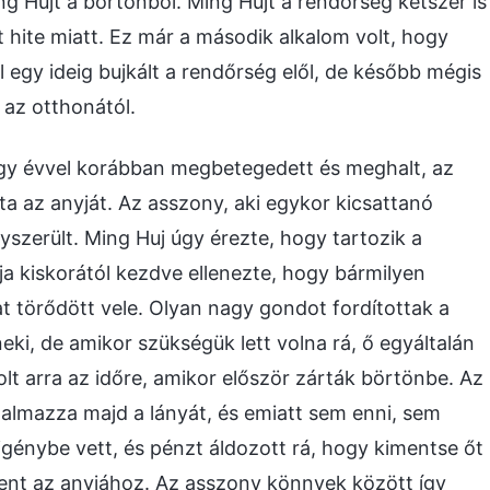
 Hujt a börtönből. Ming Hujt a rendőrség kétszer is
t hite miatt. Ez már a második alkalom volt, hogy
l egy ideig bujkált a rendőrség elől, de később mégis
 az otthonától.
egy évvel korábban megbetegedett és meghalt, az
a az anyját. Az asszony, aki egykor kicsattanó
zerült. Ming Huj úgy érezte, hogy tartozik a
pja kiskorától kezdve ellenezte, hogy bármilyen
 törődött vele. Olyan nagy gondot fordítottak a
neki, de amikor szükségük lett volna rá, ő egyáltalán
t arra az időre, amikor először zárták börtönbe. Az
talmazza majd a lányát, és emiatt sem enni, sem
igénybe vett, és pénzt áldozott rá, hogy kimentse őt
nt az anyjához. Az asszony könnyek között így