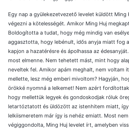
Egy nap a gyülekezetvezető levelet küldött Ming 
végezni a kötelességét. Amikor Ming Huj megkapt
Boldogította a tudat, hogy még mindig van esélye
aggasztotta, hogy lebénult, idős anyja miatt fog
kapjon a hazatérésre és ápolhassa az édesanyját.
most elmenne. Nem tehetett mást, mint hogy ala
neveltek fel. Amikor apám meghalt, nem voltam i
mellette, lesz még emberi mivoltom? Hagyján, ho
örökké nyomná a lelkemet! Nem azért fordítottak
hogy mellettük legyek és gondoskodjak róluk ör
letartóztatott és üldözött az istenhitem miatt, í
lelkiismeretem már így is nehéz emiatt. Most n
végiggondolta, Ming Huj levelet írt, amelyben vis