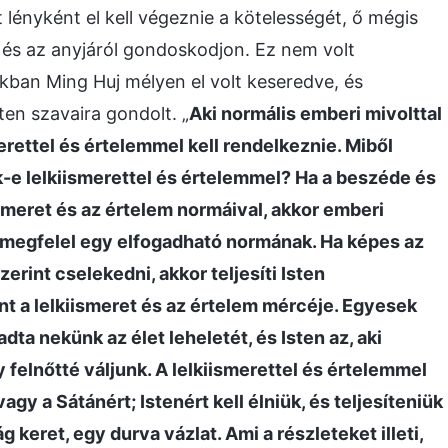
ényként el kell végeznie a kötelességét, ő mégis
 és az anyjáról gondoskodjon. Ez nem volt
ban Ming Huj mélyen el volt keseredve, és
ten szavaira gondolt. „
Aki normális emberi mivolttal
rettel és értelemmel kell rendelkeznie. Miből
e lelkiismerettel és értelemmel? Ha a beszéde és
smeret és az értelem normáival, akkor emberi
i megfelel egy elfogadható normának. Ha képes az
erint cselekedni, akkor teljesíti Isten
 a lelkiismeret és az értelem mércéje. Egyesek
dta nekünk az élet leheletét, és Isten az, aki
 felnőtté váljunk. A lelkiismerettel és értelemmel
 a Sátánért; Istenért kell élniük, és teljesíteniük
g keret, egy durva vázlat. Ami a részleteket illeti,