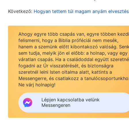
anyjának. Miután hinni kezdett Istenben, a kommun
Következő:
Hogyan tettem túl magam anyám elvesztés
letartóztatták és börtönbe vetették. Az anyja g
hullatott miatta, és talán az anyja betegségét is
segítségére, ő magára hagyta, és elment végezni
Ahogy egyre több csapás van, egyre többen kezd
Ming Huj, annál inkább úgy érezte, hogy tartozik a
felismerni, hogy a Biblia próféciái nem mesék,
hanem a szemünk előtt kibontakozó valóság. Senk
hatalmába kerítette a ragaszkodás, és gyorsan imá
sem tudja, melyik jön el előbb: a holnap, vagy egy
szorongás állapotában élek az anyám miatt. Kérl
váratlan csapás. Ha a családoddal együtt szeretn
fogadni az Úr visszatérését, és biztonságra
és dolgokra a Te szavaid alapján tekintsek anélk
szeretnél lelni Isten oltalma alatt, kattints a
Messengerre, és csatlakozz a tanulócsoportunkho
Ezután Ming Huj elolvasott egy passzust Isten sz
Ne várj holnapig!
Mindenható Isten azt mondja: „
A szüleid egysze
Lépjen kapcsolatba velünk
teljesítették azáltal, hogy felneveltek téged, é
Messengeren
lennie. Ezért nem kell az ellentételezés gondolat
a velük való kapcsolatodat. Ha ilyen elgondolás s