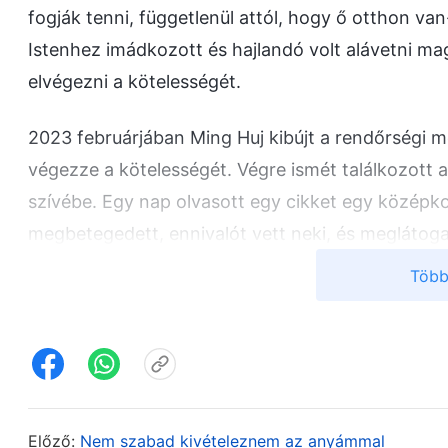
fogják tenni, függetlenül attól, hogy ő otthon v
Istenhez imádkozott és hajlandó volt alávetni m
elvégezni a kötelességét.
2023 februárjában Ming Huj kibújt a rendőrségi me
végezze a kötelességét. Végre ismét találkozott a 
szívébe. Egy nap olvasott egy cikket egy középkor
megbetegedett, ennivalót vett neki, és meglátoga
anyját magához, és ott gondoskodni róla pár napi
Több
csak annyit tudott tenni, hogy pár kedves szót sz
eszébe, és a sírás fojtogatta. Ezt látva az a nővér,
a baj? Szíven ütött ez a cikk?” Ming Huj nem tudot
lett volna az anyjáról, aki a kerekesszékben ülve a
öntudatlanul is könnyek csordultak ki a szeméből
Előző:
Nem szabad kivételeznem az anyámmal