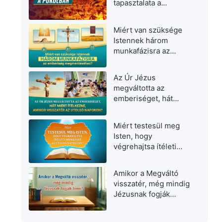
tapasztalata a
pokolban
Miért van szüksége
Istennek három
munkafázisra az
emberiség
megmentéséhez?
Az Úr Jézus
megváltotta az
emberiséget, hát
miért ítélkezne,
amikor visszatér az
Miért testesül meg
utolsó napokon?
Isten, hogy
végrehajtsa ítéleti
munkáját az utolsó
napokban?
Amikor a Megváltó
visszatér, még mindig
Jézusnak fogják
hívni?