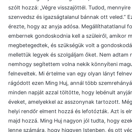
szólt hozzá: „Végre visszajöttél. Tudod, mennyi
szenvedsz és igazságtalanul bánnak ott veled.” 
érezte, hogy az anyja adósa. Megállíthatatlanul f
embernek gondoskodnia kell a szüleiről, amikor 
megbetegedtek, és szükségük volt a gondoskodá
mellettük legyek és szolgáljam őket. Nem adtam 
nemhogy segítettem volna nekik könnyíteni magu
felneveltek. Mi értelme van egy olyan lányt felne
rágódott ezen Ming Huj, annál több szemrehányás
minden napját azzal töltötte, hogy lebénult anyj
éveket, amelyekkel az asszonynak tartozott. Még 
helyi rendőr elment hozzá és lefotózták. Azt is e
majd hozzá. Ming Huj nagyon jól tudta, hogy ezek
lenne számára, hogy higgyen Istenben, és ott vé