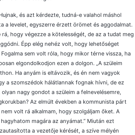
Hujnak, és azt kérdezte, tudná-e valahol máshol
a a levelet, egyszerre érzett örömet és aggodalmat.
 rá, hogy végezze a kötelességét, de az a tudat meg
 aggódni. Épp elég nehéz volt, hogy lehetőséget
 Fogalma sem volt róla, hogy mikor térne vissza, ha
posan elgondolkodjon ezen a dolgon. „A szüleim
tthon. Ha anyám is eltávozik, és én nem vagyok
gy a szomszédok hálátlannak fognak hívni, de ez
 olyan nagy gondot a szüleim a felnevelésemre,
egkorukban? Az elmúlt években a kommunista párt
gy nem volt rá alkalmam, hogy szolgáljam őket. A
em hagyhatom magára az anyámat.” Miután ezt
szautasította a vezetője kérését, a szíve mélyén