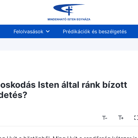
Felolvasások
Prédikációk és beszélgetés
oskodás Isten által ránk bízott
detés?