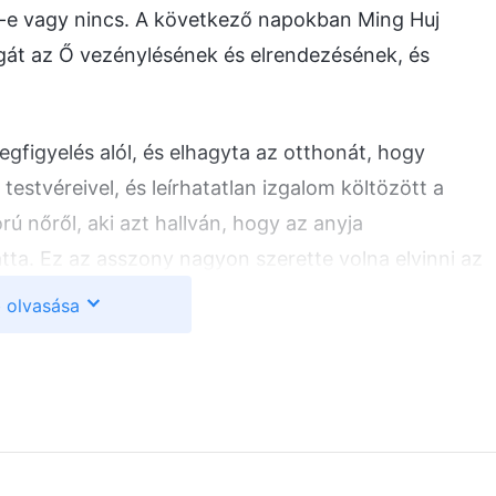
an-e vagy nincs. A következő napokban Ming Huj
agát az Ő vezénylésének és elrendezésének, és
gfigyelés alól, és elhagyta az otthonát, hogy
testvéreivel, és leírhatatlan izgalom költözött a
ú nőről, aki azt hallván, hogy az anyja
tta. Ez az asszony nagyon szerette volna elvinni az
g, de a körülmények nem tették ezt lehetővé, és
 olvasása
ólt az anyjához. Ming Hujnak a saját édesanyja jutott
 aki Ming Hujjal volt beosztva, tréfásan így szólt: „Mi
t mit felelni a nővérnek. Olyan volt, mintha látomása
zt reméli, hogy láthatja a lánya arcát, és emiatt
. Fiatal korától kezdve sok aggodalmat okozott az