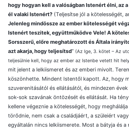
hogy hogyan kell a valóságban Istenért élni, az a
él valaki Istenért?
(Teljesítse jól a kötelességét, 
Jelenleg mindössze az ember kötelességét végzit
Istenért teszitek, együttműködve Vele! A kötele
Sorsszerű, előre meghatározott és Általa irányítot
azt akarja, hogy teljesítsd
”
(Az Ige, 3. kötet – Az u
teljesülnie kell, hogy az ember az Istenbe vetett hit hely
mit jelent a lelkiismeret és az emberi mivolt. Tere
köszönhette. Mindent Istentől kapott. Az, hogy mé
szuverenitásától és ellátásától, és mindezen évek 
sok-sok szavának öntözését és ellátását. Ha tényle
kellene végeznie a kötelességét, hogy meghálálja 
törődnie, nem csak a családjáért, a szüleiért vagy 
egyáltalán nincs lelkiismerete. Most a bátyja és 