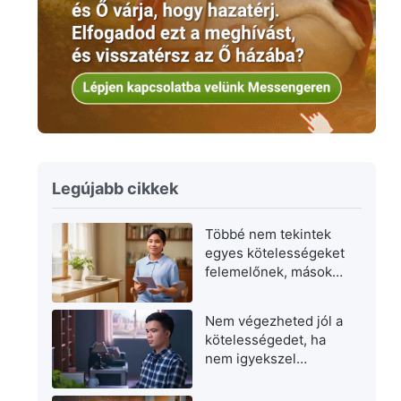
Legújabb cikkek
Többé nem tekintek
egyes kötelességeket
felemelőnek, másokat
pedig alantasnak
Nem végezheted jól a
kötelességedet, ha
nem igyekszel
fejlődni