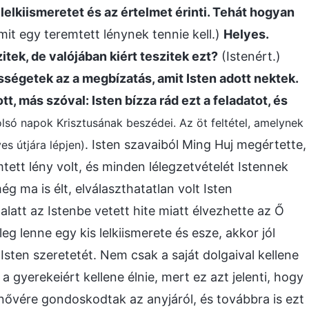
 lelkiismeretet és az értelmet érinti. Tehát hogyan
amit egy teremtett lénynek tennie kell.)
Helyes.
ek, de valójában kiért teszitek ezt?
(Istenért.)
sségetek az a megbízatás, amit Isten adott nektek.
t, más szóval: Isten bízza rád ezt a feladatot, és
tolsó napok Krisztusának beszédei. Az öt feltétel, amelynek
. Isten szavaiból Ming Huj megértette,
es útjára lépjen)
mtett lény volt, és minden lélegzetvételét Istennek
g ma is élt, elválaszthatatlan volt Isten
alatt az Istenbe vetett hite miatt élvezhette az Ő
g lenne egy kis lelkiismerete és esze, akkor jól
Isten szeretetét. Nem csak a saját dolgaival kellene
a gyerekeiért kellene élnie, mert ez azt jelenti, hogy
a nővére gondoskodtak az anyjáról, és továbbra is ezt