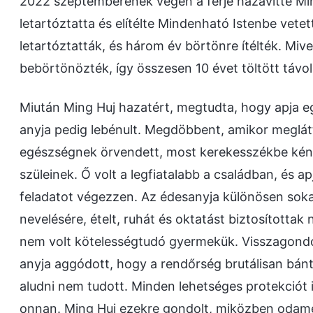
2022 szeptemberének végén a férje hazavitte Ming
letartóztatta és elítélte Mindenható Istenbe vetet
letartóztatták, és három év börtönre ítélték. Mive
bebörtönözték, így összesen 10 évet töltött távol
Miután Ming Huj hazatért, megtudta, hogy apja 
anyja pedig lebénult. Megdöbbent, amikor meglátt
egészségnek örvendett, most kerekesszékbe kénys
szüleinek. Ő volt a legfiatalabb a családban, és a
feladatot végezzen. Az édesanyja különösen sokat
nevelésére, ételt, ruhát és oktatást biztosítottak 
nem volt kötelességtudó gyermekük. Visszagondol
anyja aggódott, hogy a rendőrség brutálisan bán
aludni nem tudott. Minden lehetséges protekciót 
onnan. Ming Huj ezekre gondolt, miközben odame