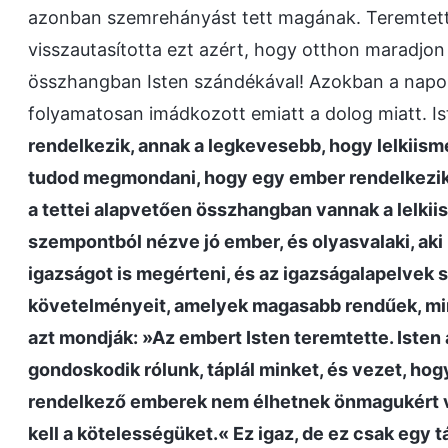
azonban szemrehányást tett magának. Teremtett l
visszautasította ezt azért, hogy otthon maradjon
összhangban Isten szándékával! Azokban a napok
folyamatosan imádkozott emiatt a dolog miatt. Is
rendelkezik, annak a legkevesebb, hogy lelkiisme
tudod megmondani, hogy egy ember rendelkezik-
a tettei alapvetően összhangban vannak a lelkii
szempontból nézve jó ember, és olyasvalaki, ak
igazságot is megérteni, és az igazságalapelvek sz
követelményeit, amelyek magasabb rendűek, mint
azt mondják: »Az embert Isten teremtette. Isten a
gondoskodik rólunk, táplál minket, és vezet, hogy
rendelkező emberek nem élhetnek önmagukért vagy
kell a kötelességüket.« Ez igaz, de ez csak egy tá