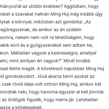
re hiányoztál az utóbbi években? Aggódtam, hogy
Ezeket a szavakat hallván Ming Huj még inkább úgy
olytak a könnyei, miközben azt gondolta: „Az
megöregszenek, de amikor az én szüleim
somra, nekem nem volt rá lehetőségem, hogy
nekik enni és a gyógyszereiket sem adtam be,
kon. Méltatlan vagyok a kedvességre, amellyel
velni, mint amilyen én vagyok?” Minél tovább
sal illette magát. A következő napokban Ming Huj
áról gondoskodott. Jóvá akarta tenni azokat az
csak rövid ideje volt otthon Ming Huj, amikor két
lmondták neki, hogy havonta egyszer el kell jönniük
 az ördögök figyelik, hogy merre jár. Lehetetlen
gezze a kötelességét.