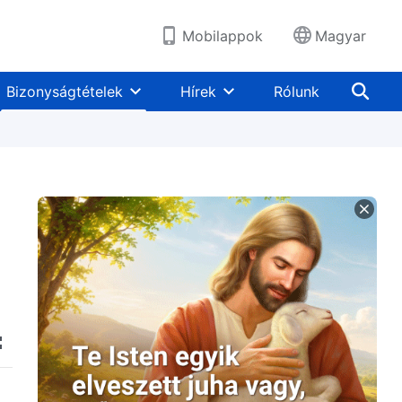
Mobilappok
Magyar
Bizonyságtételek
Hírek
Rólunk