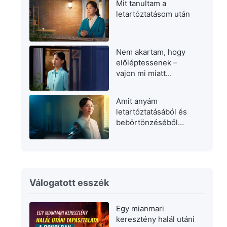
Mit tanultam a
letartóztatásom után
Nem akartam, hogy
előléptessenek –
vajon mi miatt
aggódtam?
Amit anyám
letartóztatásából és
bebörtönzéséből
tanultam
Válogatott esszék
Egy mianmari
keresztény halál utáni