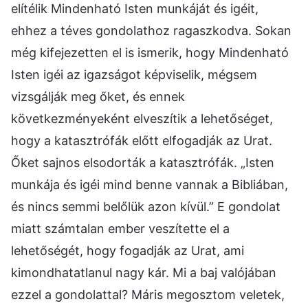
elítélik Mindenható Isten munkáját és igéit,
ehhez a téves gondolathoz ragaszkodva. Sokan
még kifejezetten el is ismerik, hogy Mindenható
Isten igéi az igazságot képviselik, mégsem
vizsgálják meg őket, és ennek
következményeként elveszítik a lehetőséget,
hogy a katasztrófák előtt elfogadják az Urat.
Őket sajnos elsodorták a katasztrófák. „Isten
munkája és igéi mind benne vannak a Bibliában,
és nincs semmi belőlük azon kívül.” E gondolat
miatt számtalan ember veszítette el a
lehetőségét, hogy fogadják az Urat, ami
kimondhatatlanul nagy kár. Mi a baj valójában
ezzel a gondolattal? Máris megosztom veletek,