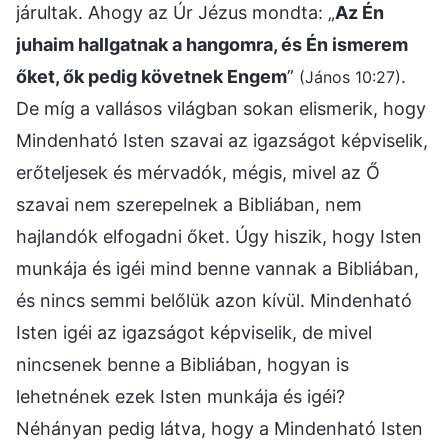
járultak. Ahogy az Úr Jézus mondta: „
Az Én
juhaim hallgatnak a hangomra, és Én ismerem
őket, ők pedig követnek Engem
”
.
(János 10:27)
De míg a vallásos világban sokan elismerik, hogy
Mindenható Isten szavai az igazságot képviselik,
erőteljesek és mérvadók, mégis, mivel az Ő
szavai nem szerepelnek a Bibliában, nem
hajlandók elfogadni őket. Úgy hiszik, hogy Isten
munkája és igéi mind benne vannak a Bibliában,
és nincs semmi belőlük azon kívül. Mindenható
Isten igéi az igazságot képviselik, de mivel
nincsenek benne a Bibliában, hogyan is
lehetnének ezek Isten munkája és igéi?
Néhányan pedig látva, hogy a Mindenható Isten