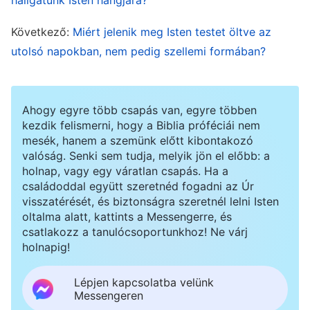
össze, normális, hogy bizonyos mértékű
szelekcióra, eltávolításokra és kihagyásokra
Következő:
Miért jelenik meg Isten testet öltve az
került sor. Az emberek ott csúsznak félre ezzel
utolsó napokban, nem pedig szellemi formában?
kapcsolatban, hogy váltig állítják, hogy Isten
minden munkája és igéje benne van a Bibliában,
Ahogy egyre több csapás van, egyre többen
mintha ez volna minden, amit Isten e korok
kezdik felismerni, hogy a Biblia próféciái nem
folyamán tett és mondott. Miféle probléma ez?
mesék, hanem a szemünk előtt kibontakozó
valóság. Senki sem tudja, melyik jön el előbb: a
Egyes prófétai könyveket nem vettek fel az
holnap, vagy egy váratlan csapás. Ha a
Ószövetségbe, néhány általunk ismert könyv
családoddal együtt szeretnéd fogadni az Úr
visszatérését, és biztonságra szeretnél lelni Isten
pedig, például Énók és Ezsdrás könyve, nem
oltalma alatt, kattints a Messengerre, és
része a Bibliának. És biztosak lehetünk benne,
csatlakozz a tanulócsoportunkhoz! Ne várj
hogy vannak még más apostoli könyvek is,
holnapig!
amelyek nem kerültek bele az Újszövetségbe,
Lépjen kapcsolatba velünk
arról nem is beszélve, hogy az Úr Jézus több
Messengeren