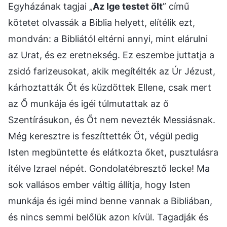
Egyházának tagjai „
Az Ige testet ölt
” című
kötetet olvassák a Biblia helyett, elítélik ezt,
mondván: a Bibliától eltérni annyi, mint elárulni
az Urat, és ez eretnekség. Ez eszembe juttatja a
zsidó farizeusokat, akik megítélték az Úr Jézust,
kárhoztatták Őt és küzdöttek Ellene, csak mert
az Ő munkája és igéi túlmutattak az ő
Szentírásukon, és Őt nem nevezték Messiásnak.
Még keresztre is feszíttették Őt, végül pedig
Isten megbüntette és elátkozta őket, pusztulásra
ítélve Izrael népét. Gondolatébresztő lecke! Ma
sok vallásos ember váltig állítja, hogy Isten
munkája és igéi mind benne vannak a Bibliában,
és nincs semmi belőlük azon kívül. Tagadják és