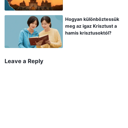
vallásos világban, akik nem értik a Bibliát, vagy
azt, hogy hogyan állították össze. Úgy hiszik,
Hogyan különböztessük
hogy Isten munkája és igéi mind benne vannak a
meg az igaz Krisztust a
Bibliában, és tagadnak és elítélnek mindent, ami
hamis krisztusoktól?
a Biblián kívül esik. Egybevág ez a történeti
tényekkel? Ez az állítás nem Isten munkájának
megítélése? Nem Istennek való ellenállás? A
Leave a Reply
Bibliát utólag állították össze, méghozzá
emberek, akkor hát hogyan írhatták volna bele
az emberek előre a Bibliába Isten munkájának
következő szakaszát? Ez lehetetlen volna, mert
az embereknek nem áll hatalmukban látni a
jövőt. Akik az Ószövetséget összeállították, az
Úr Jézus napján már nem éltek, és nem