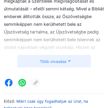
megkapták a Szentlélek megvilágosítását és
útmutatását – efelől semmi kétség. Mivel a Bibliát
emberek állították össze, az Ószövetségbe
semmiképpen nem kerülhetett bele az
Újszövetség tartalma, az Újszövetségbe pedig
semmiképpen nem kerülhetett bele Istennek az
utolsó napokban végzett munkája. Hiszen az
emberek nem látnak a jövőbe. Azok a passzusok
Több olvasása
és könyvek, amelyek bekerültek a Bibliába, egy
kiválasztási folyamaton mentek keresztül, és a
próféták vagy apostolok írásai közül nem
mindegyiket vették bele a Bibliába. Jó néhányat
kihagytak vagy eltávolítottak belőle. Ez azonban
nem jelent problémát. Mivel emberek állították
Előző:
Miért csak úgy fogadhatjuk az Urat, ha
hallgatunk Isten hangjára?