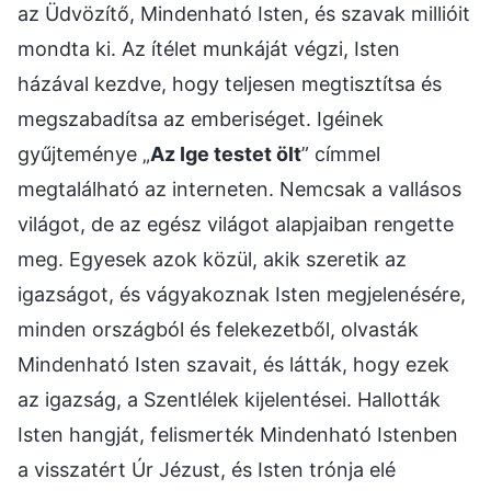
az Üdvözítő, Mindenható Isten, és szavak millióit
mondta ki. Az ítélet munkáját végzi, Isten
házával kezdve, hogy teljesen megtisztítsa és
megszabadítsa az emberiséget. Igéinek
gyűjteménye „
Az Ige testet ölt
” címmel
megtalálható az interneten. Nemcsak a vallásos
világot, de az egész világot alapjaiban rengette
meg. Egyesek azok közül, akik szeretik az
igazságot, és vágyakoznak Isten megjelenésére,
minden országból és felekezetből, olvasták
Mindenható Isten szavait, és látták, hogy ezek
az igazság, a Szentlélek kijelentései. Hallották
Isten hangját, felismerték Mindenható Istenben
a visszatért Úr Jézust, és Isten trónja elé