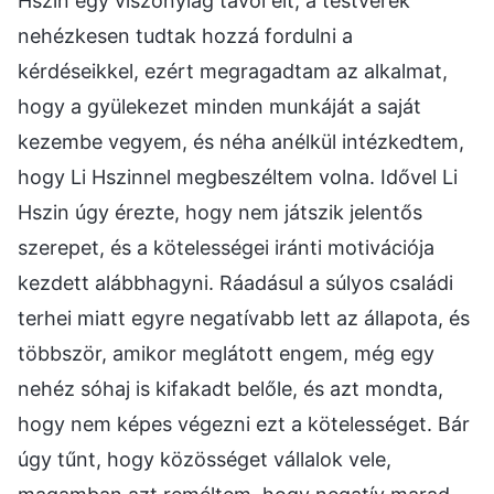
Hszin egy viszonylag távol élt, a testvérek
nehézkesen tudtak hozzá fordulni a
kérdéseikkel, ezért megragadtam az alkalmat,
hogy a gyülekezet minden munkáját a saját
kezembe vegyem, és néha anélkül intézkedtem,
hogy Li Hszinnel megbeszéltem volna. Idővel Li
Hszin úgy érezte, hogy nem játszik jelentős
szerepet, és a kötelességei iránti motivációja
kezdett alábbhagyni. Ráadásul a súlyos családi
terhei miatt egyre negatívabb lett az állapota, és
többször, amikor meglátott engem, még egy
nehéz sóhaj is kifakadt belőle, és azt mondta,
hogy nem képes végezni ezt a kötelességet. Bár
úgy tűnt, hogy közösséget vállalok vele,