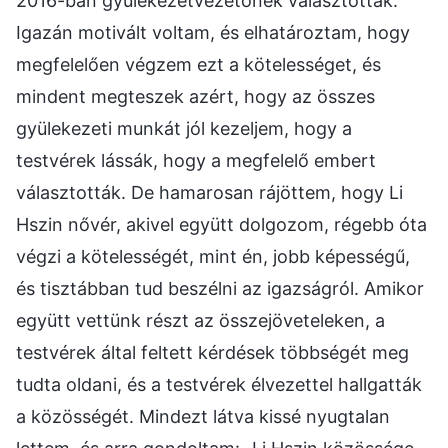
2016-ban gyülekezetvezetőnek választottak.
Igazán motivált voltam, és elhatároztam, hogy
megfelelően végzem ezt a kötelességet, és
mindent megteszek azért, hogy az összes
gyülekezeti munkát jól kezeljem, hogy a
testvérek lássák, hogy a megfelelő embert
választották. De hamarosan rájöttem, hogy Li
Hszin nővér, akivel együtt dolgozom, régebb óta
végzi a kötelességét, mint én, jobb képességű,
és tisztábban tud beszélni az igazságról. Amikor
együtt vettünk részt az összejöveteleken, a
testvérek által feltett kérdések többségét meg
tudta oldani, és a testvérek élvezettel hallgatták
a közösségét. Mindezt látva kissé nyugtalan