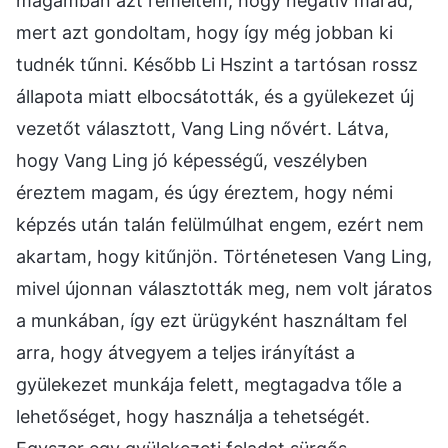
magamban azt reméltem, hogy negatív marad,
mert azt gondoltam, hogy így még jobban ki
tudnék tűnni. Később Li Hszint a tartósan rossz
állapota miatt elbocsátották, és a gyülekezet új
vezetőt választott, Vang Ling nővért. Látva,
hogy Vang Ling jó képességű, veszélyben
éreztem magam, és úgy éreztem, hogy némi
képzés után talán felülmúlhat engem, ezért nem
akartam, hogy kitűnjön. Történetesen Vang Ling,
mivel újonnan választották meg, nem volt járatos
a munkában, így ezt ürügyként használtam fel
arra, hogy átvegyem a teljes irányítást a
gyülekezet munkája felett, megtagadva tőle a
lehetőséget, hogy használja a tehetségét.