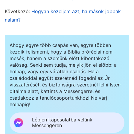
megvilágosítást és megvilágítást Isten szavaiból,
és nem volt mit mondanom az imáimban.
Következő:
Hogyan kezeljem azt, ha mások jobbak
Napjaimat zavarodott és céltalan állapotban
nálam?
töltöttem, és a gyülekezeti munka eredményei is
hanyatlani kezdtek. Ekkor végre rájöttem, hogy
Ahogy egyre több csapás van, egyre többen
az állapotom nem helyes, ezért Isten elé járultam
kezdik felismerni, hogy a Biblia próféciái nem
imádkozni és keresni, kérve Őt, hogy
mesék, hanem a szemünk előtt kibontakozó
valóság. Senki sem tudja, melyik jön el előbb: a
világosítson meg és vezessen, hogy
holnap, vagy egy váratlan csapás. Ha a
megismerjem önmagam.
családoddal együtt szeretnéd fogadni az Úr
visszatérését, és biztonságra szeretnél lelni Isten
oltalma alatt, kattints a Messengerre, és
Isten szavát olvastam: „
Bármilyen kötelességet
csatlakozz a tanulócsoportunkhoz! Ne várj
is végeznek az antikrisztusok, meg fogják
holnapig!
próbálni magas pozícióba emelni magukat,
Lépjen kapcsolatba velünk
elsőbbségi helyzetbe kerülni. Soha nem tudnak
Messengeren
megelégedni a hétköznapi követő helyével. [...]