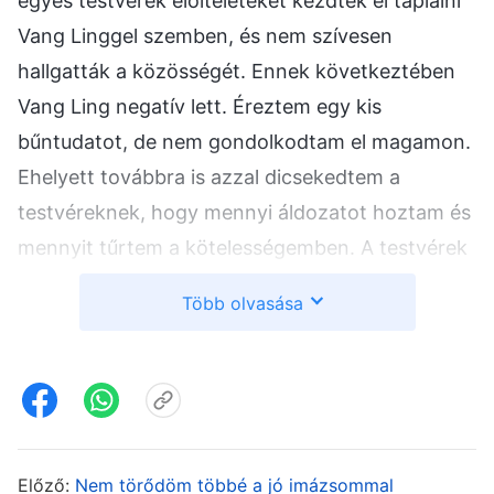
egyes testvérek előítéleteket kezdtek el táplálni
Vang Linggel szemben, és nem szívesen
hallgatták a közösségét. Ennek következtében
Vang Ling negatív lett. Éreztem egy kis
bűntudatot, de nem gondolkodtam el magamon.
Ehelyett továbbra is azzal dicsekedtem a
testvéreknek, hogy mennyi áldozatot hoztam és
mennyit tűrtem a kötelességemben. A testvérek
gyakran megdicsértek azért, mert a munkában
Több olvasása
felvállalom a terhet és a felelősséget, és azt
mondták, hogy a gyülekezet nem tudna
meglenni nélkülem. Amikor ezt hallottam,
nagyon elégedett voltam magammal. Később
rájöttem, hogy már nem kapok semmilyen
Előző:
Nem törődöm többé a jó imázsommal