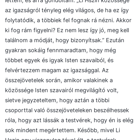
lettem, és arra gondoltam: „Li Hszin közössége
az igazságról tényleg elég világos, de ha ez így
folytatódik, a többiek fel fognak rá nézni. Akkor
ki fog rám figyelni? Ez nem lesz így jó, meg kell
találnom a módját, hogy bizonyítsak.” Ezután
gyakran sokáig fennmaradtam, hogy még
többet egyek és igyak Isten szavaiból, és
felvértezzem magam az igazsággal. Az
összejövetelek során, amikor valakinek a
közössége Isten szavairól megvilágító volt,
sietve jegyzeteltem, hogy aztán a többi
csoporttal való összejöveteleken beszélhessek
róla, hogy azt lássák a testvérek, hogy én is elég
sok mindent megértettem. Később, mivel Li