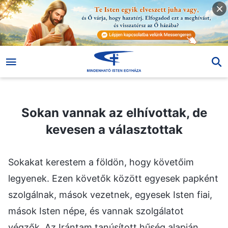
Sokan vannak az elhívottak, de kevesen a választottak
Sokan vannak az elhívottak, de
kevesen a választottak
Sokakat kerestem a földön, hogy követőim
legyenek. Ezen követők között egyesek papként
szolgálnak, mások vezetnek, egyesek Isten fiai,
mások Isten népe, és vannak szolgálatot
végzők. Az Irántam tanúsított hűség alapján