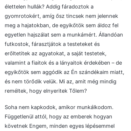
élettelen hullák? Addig fáradoztok a
gyomrotokért, amíg ősz tincsek nem jelennek
meg a hajatokban, de egyikőtök sem áldoz fel
egyetlen hajszálat sem a munkámért. Állandóan
futkostok, fárasztjátok a testeteket és
erőltetitek az agyatokat, a saját testetek,
valamint a fiaitok és a lányaitok érdekében – de
egyikőtök sem aggódik az Én szándékaim miatt,
és nem törődik velük. Mi az, amit még mindig
reméltek, hogy elnyeritek Tőlem?
Soha nem kapkodok, amikor munkálkodom.
Függetlenül attól, hogy az emberek hogyan
követnek Engem, minden egyes lépésemmel