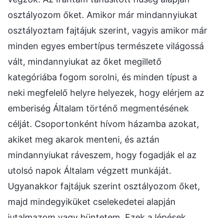
osztályozom őket. Amikor már mindannyiukat
osztályoztam fajtájuk szerint, vagyis amikor már
minden egyes embertípus természete világossá
vált, mindannyiukat az őket megillető
kategóriába fogom sorolni, és minden típust a
neki megfelelő helyre helyezek, hogy elérjem az
emberiség Általam történő megmentésének
célját. Csoportonként hívom házamba azokat,
akiket meg akarok menteni, és aztán
mindannyiukat ráveszem, hogy fogadják el az
utolsó napok Általam végzett munkáját.
Ugyanakkor fajtájuk szerint osztályozom őket,
majd mindegyiküket cselekedetei alapján
jutalmazom vagy büntetem. Ezek a lépések