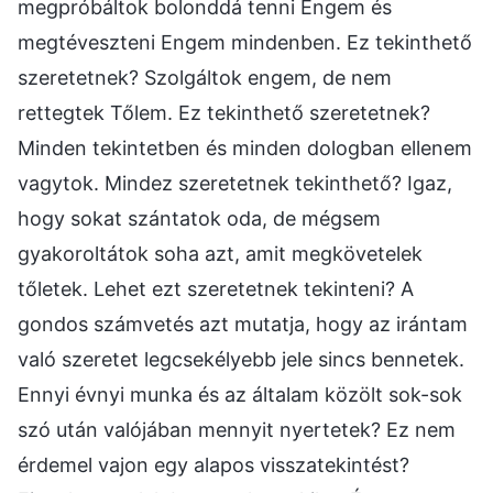
megpróbáltok bolonddá tenni Engem és
megtéveszteni Engem mindenben. Ez tekinthető
szeretetnek? Szolgáltok engem, de nem
rettegtek Tőlem. Ez tekinthető szeretetnek?
Minden tekintetben és minden dologban ellenem
vagytok. Mindez szeretetnek tekinthető? Igaz,
hogy sokat szántatok oda, de mégsem
gyakoroltátok soha azt, amit megkövetelek
tőletek. Lehet ezt szeretetnek tekinteni? A
gondos számvetés azt mutatja, hogy az irántam
való szeretet legcsekélyebb jele sincs bennetek.
Ennyi évnyi munka és az általam közölt sok-sok
szó után valójában mennyit nyertetek? Ez nem
érdemel vajon egy alapos visszatekintést?