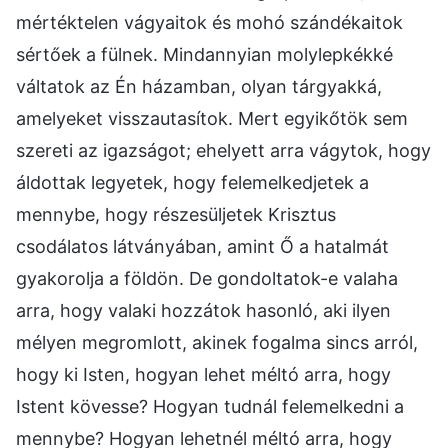
mértéktelen vágyaitok és mohó szándékaitok
sértőek a fülnek. Mindannyian molylepkékké
váltatok az Én házamban, olyan tárgyakká,
amelyeket visszautasítok. Mert egyikőtök sem
szereti az igazságot; ehelyett arra vágytok, hogy
áldottak legyetek, hogy felemelkedjetek a
mennybe, hogy részesüljetek Krisztus
csodálatos látványában, amint Ő a hatalmát
gyakorolja a földön. De gondoltatok-e valaha
arra, hogy valaki hozzátok hasonló, aki ilyen
mélyen megromlott, akinek fogalma sincs arról,
hogy ki Isten, hogyan lehet méltó arra, hogy
Istent kövesse? Hogyan tudnál felemelkedni a
mennybe? Hogyan lehetnél méltó arra, hogy