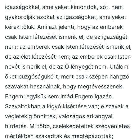
igazságokkal, amelyeket kimondok, sőt, nem
gyakorolják azokat az igazságokat, amelyeket
kérek tőlük. Ami azt jelenti, hogy az emberek
csak Isten létezését ismerik el, de az igazságét
nem; az emberek csak Isten létezését ismerik el,
de az élet létezését nem; az emberek csak Isten
nevét ismerik el, de az Ő lényegét nem. Utálom
őket buzgóságukért, mert csak szépen hangzó
szavakat használnak, hogy megtévesszenek
Engem; egyikük sem imád Engem igazán.
Szavaitokban a kígyó kísértése van; e szavak a
végletekig önhittek, valóságos arkangyali
hirdetés. Mi több, cselekedeteitek szégyenletes
mértékben szakadtak és megtépázottak;