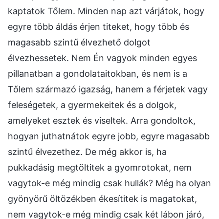
kaptatok Tőlem. Minden nap azt várjátok, hogy
egyre több áldás érjen titeket, hogy több és
magasabb szintű élvezhető dolgot
élvezhessetek. Nem Én vagyok minden egyes
pillanatban a gondolataitokban, és nem is a
Tőlem származó igazság, hanem a férjetek vagy
feleségetek, a gyermekeitek és a dolgok,
amelyeket esztek és viseltek. Arra gondoltok,
hogyan juthatnátok egyre jobb, egyre magasabb
szintű élvezethez. De még akkor is, ha
pukkadásig megtöltitek a gyomrotokat, nem
vagytok-e még mindig csak hullák? Még ha olyan
gyönyörű öltözékben ékesítitek is magatokat,
nem vagytok-e még mindig csak két lábon járó,