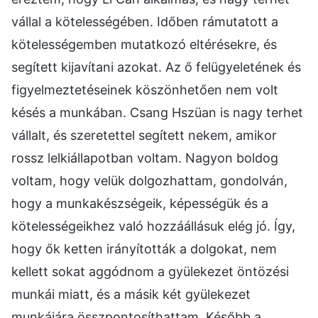
vállal a kötelességében. Időben rámutatott a
kötelességemben mutatkozó eltérésekre, és
segített kijavítani azokat. Az ő felügyeletének és
figyelmeztetéseinek köszönhetően nem volt
késés a munkában. Csang Hszüan is nagy terhet
vállalt, és szeretettel segített nekem, amikor
rossz lelkiállapotban voltam. Nagyon boldog
voltam, hogy velük dolgozhattam, gondolván,
hogy a munkakészségeik, képességük és a
kötelességeikhez való hozzáállásuk elég jó. Így,
hogy ők ketten irányították a dolgokat, nem
kellett sokat aggódnom a gyülekezet öntözési
munkái miatt, és a másik két gyülekezet
munkájára összpontosíthattam. Később a