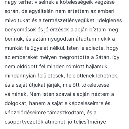
nagy terhet viselnek a kötelességeik végzése
során, de egyáltalán nem értettem az emberi
mivoltukat és a természetlényegüket. Ideiglenes
benyomások és jó érzések alapján bíztam meg
bennük, és aztán nyugodtan átadtam nekik a
munkát felügyelet nélkül. Isten leleplezte, hogy
az embereket mélyen megrontotta a Sátán, így
nem oldódott fel minden romlott hajlamuk,
mindannyian felületesek, felelőtlenek lehetnek,
és a saját útjukat járják, mielőtt tökéletessé
válnának. Nem Isten szavai alapján néztem a
dolgokat, hanem a saját elképzeléseimre és
képzelődéseimre támaszkodtam, és a
csoportvezetők átmeneti jó teljesítménye