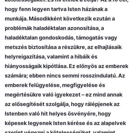
hogy fenn legyen tartva Isten házának a
munkája. Másodikként következik ezután a
problémák haladéktalan azonosítása, a
haladéktalan gondoskodás, támogatás vagy
metszés biztosítása a részükre, az elhajlásaik
helyreigazítása, valamint a hibáik és
hiányosságaik kipótlása. Ez előnyös az emberek
számára; ebben nincs semmi rosszindulatú. Az
emberek felügyelése, megfigyelése és
megértésükre való igyekezet – ez mind annak
az elősegítését szolgálja, hogy rálépjenek az
Istenben való hit helyes ösvényére, hogy
képesek legyenek Isten kérése és az alapelvek
szerint végezni a kötelességüket, valamint