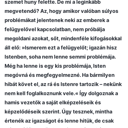
szemet huny felette. De mi a leginkább
megvetendő? Az, hogy amikor valóban súlyos
problémákat jelentenek neki az emberek a
felügyelővel kapcsolatban, nem próbálja
megoldani azokat, sőt, mindenféle kifogásokkal
áll elő: »Ismerem ezt a felügyelőt; igazán hisz
Istenben, soha nem lenne semmi problémája.
Még ha lenne is egy kis problémája, Isten
megóvná és megfegyelmezné. Ha bármilyen
hibát követ el, az rá és Istenre tartozik – nekünk
nem kell foglalkoznunk vele.« Így dolgoznak a
hamis vezetők a saját elképzeléseik és
képzelődéseik szerint. Úgy tesznek, mintha
értenék az igazságot és lenne hitük, de csak