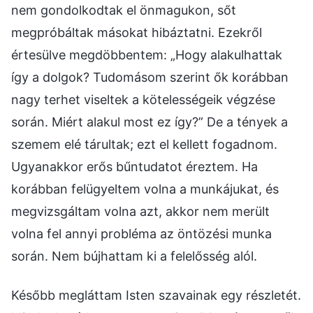
nem gondolkodtak el önmagukon, sőt
megpróbáltak másokat hibáztatni. Ezekről
értesülve megdöbbentem: „Hogy alakulhattak
így a dolgok? Tudomásom szerint ők korábban
nagy terhet viseltek a kötelességeik végzése
során. Miért alakul most ez így?” De a tények a
szemem elé tárultak; ezt el kellett fogadnom.
Ugyanakkor erős bűntudatot éreztem. Ha
korábban felügyeltem volna a munkájukat, és
megvizsgáltam volna azt, akkor nem merült
volna fel annyi probléma az öntözési munka
során. Nem bújhattam ki a felelősség alól.
Később megláttam Isten szavainak egy részletét.