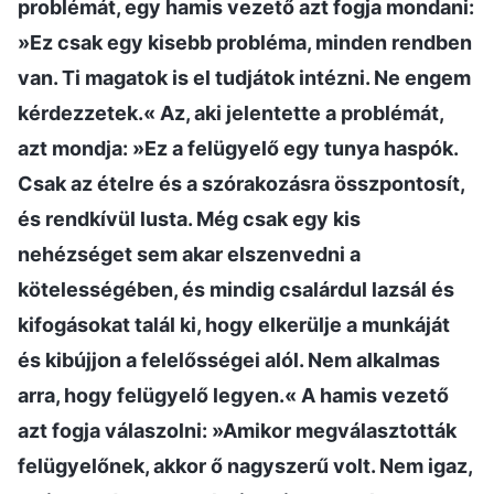
problémát, egy hamis vezető azt fogja mondani:
»Ez csak egy kisebb probléma, minden rendben
van. Ti magatok is el tudjátok intézni. Ne engem
kérdezzetek.« Az, aki jelentette a problémát,
azt mondja: »Ez a felügyelő egy tunya haspók.
Csak az ételre és a szórakozásra összpontosít,
és rendkívül lusta. Még csak egy kis
nehézséget sem akar elszenvedni a
kötelességében, és mindig csalárdul lazsál és
kifogásokat talál ki, hogy elkerülje a munkáját
és kibújjon a felelősségei alól. Nem alkalmas
arra, hogy felügyelő legyen.« A hamis vezető
azt fogja válaszolni: »Amikor megválasztották
felügyelőnek, akkor ő nagyszerű volt. Nem igaz,