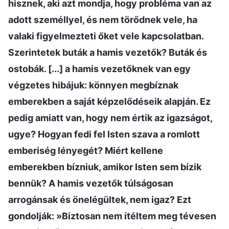
hisznek, aki azt mondja, hogy probléma van az
adott személlyel, és nem törődnek vele, ha
valaki figyelmezteti őket vele kapcsolatban.
Szerintetek buták a hamis vezetők? Buták és
ostobák. [...] a hamis vezetőknek van egy
végzetes hibájuk: könnyen megbíznak
emberekben a saját képzelődéseik alapján. Ez
pedig amiatt van, hogy nem értik az igazságot,
ugye? Hogyan fedi fel Isten szava a romlott
emberiség lényegét? Miért kellene
emberekben bízniuk, amikor Isten sem bízik
bennük? A hamis vezetők túlságosan
arrogánsak és önelégültek, nem igaz? Ezt
gondolják: »Biztosan nem ítéltem meg tévesen