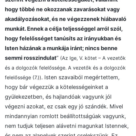
hogy többé ne okozzanak zavarásokat vagy
akadályozásokat, és ne végezzenek hiábavaló
munkát. Ennek a célja teljességgel arról szól,
hogy felelősséget tanúsíts az irányukban és
Isten házának a munkája iránt; nincs benne
semmi rosszindulat
”
(Az Ige, V. kötet – A vezetők
és a dolgozók felelőssége. A vezetők és a dolgozók
. Isten szavaiból megértettem,
felelőssége (7.))
hogy bár végezzük a kötelességeinket a
gyülekezetben, és hajlandóak vagyunk jól
végezni azokat, ez csak egy jó szándék. Mivel
mindannyian romlott beállítottságúak vagyunk,
nem tudjuk teljesen alávetni magunkat Istennek,
és nem az alapelvek szerint cselekszünk. Ez