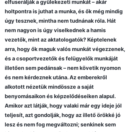
elfuserálják a gyülekezeti munkát – akár
holtpontra is juthat a munka, és ők még mindig
úgy tesznek, mintha nem tudnának róla. Hát
nem nagyon is úgy viselkednek a hamis
vezetők, mint az aktatologatók? Képtelenek
arra, hogy ők maguk valós munkát végezzenek,
és a csoportvezetők és felügyelők munkáját
illetően sem pedánsak – nem követik nyomon
és nem kérdeznek utána. Az emberekről
alkotott nézetük mindössze a saját
benyomásaikon és képzelődéseiken alapul.
Amikor azt látják, hogy valaki már egy ideje jól
teljesít, azt gondolják, hogy az illető örökké jó
lesz és nem fog megváltozni; senkinek sem