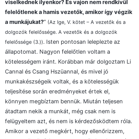
viselkednek ilyenkor? És vajon nem rendkívül
felelőtlenek a hamis vezetők, amikor így végzik
a munkájukat?
”
(Az Ige, V. kötet – A vezetők és a
dolgozók felelőssége. A vezetők és a dolgozók
. Isten pontosan leleplezte az
felelőssége (3.))
állapotomat. Nagyon felelőtlen voltam a
kötelességem iránt. Korábban már dolgoztam Li
Cannal és Csang Hszüannal, és mivel jó
munkakészségeik voltak, és a kötelességük
teljesítése során eredményeket értek el,
könnyen megbíztam bennük. Miután teljesen
átadtam nekik a munkát, még csak nem is
felügyeltem azt, és nem is kérdezősködtem róla.
Amikor a vezető megkért, hogy ellenőrizzem,