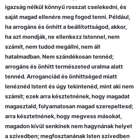
igazság nélkül könnyű rosszat cselekedni, és
saját magad ellenére meg fogod tenni. Például,
ha arrogáns és önhitt a beállítottságod, akkor,
ha azt mondják, ne ellenkezz Istennel, nem
számít, nem tudod megállni, nem áll
hatalmadban. Nem szándékosan tennéd;
arrogáns és önhitt természeted uralma alatt
tennéd. Arroganciád és önhittséged miatt
lenéznéd Istent és úgy tekintenéd, mint aki nem
számít; ezek arra késztetnének, hogy magadat
magasztald, folyamatosan magad szerepeltesd;
arra késztetnének, hogy megvess másokat,
magadon kívül senkinek nem hagynának helyet
a szívedben; megfosztanának Isten szívedben