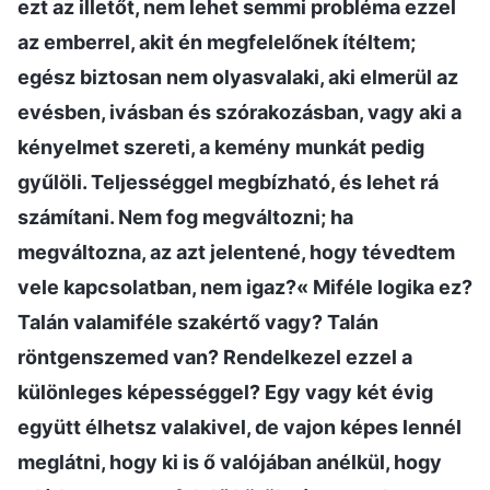
ezt az illetőt, nem lehet semmi probléma ezzel
az emberrel, akit én megfelelőnek ítéltem;
egész biztosan nem olyasvalaki, aki elmerül az
evésben, ivásban és szórakozásban, vagy aki a
kényelmet szereti, a kemény munkát pedig
gyűlöli. Teljességgel megbízható, és lehet rá
számítani. Nem fog megváltozni; ha
megváltozna, az azt jelentené, hogy tévedtem
vele kapcsolatban, nem igaz?« Miféle logika ez?
Talán valamiféle szakértő vagy? Talán
röntgenszemed van? Rendelkezel ezzel a
különleges képességgel? Egy vagy két évig
együtt élhetsz valakivel, de vajon képes lennél
meglátni, hogy ki is ő valójában anélkül, hogy