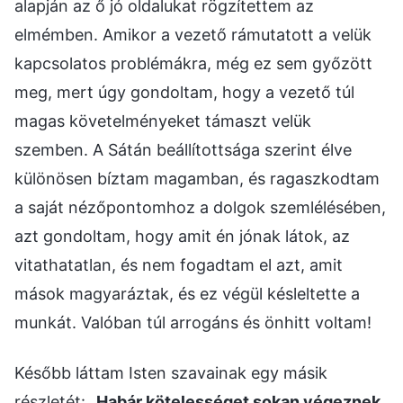
alapján az ő jó oldalukat rögzítettem az
elmémben. Amikor a vezető rámutatott a velük
kapcsolatos problémákra, még ez sem győzött
meg, mert úgy gondoltam, hogy a vezető túl
magas követelményeket támaszt velük
szemben. A Sátán beállítottsága szerint élve
különösen bíztam magamban, és ragaszkodtam
a saját nézőpontomhoz a dolgok szemlélésében,
azt gondoltam, hogy amit én jónak látok, az
vitathatatlan, és nem fogadtam el azt, amit
mások magyaráztak, és ez végül késleltette a
munkát. Valóban túl arrogáns és önhitt voltam!
Később láttam Isten szavainak egy másik
részletét: „
Habár kötelességet sokan végeznek