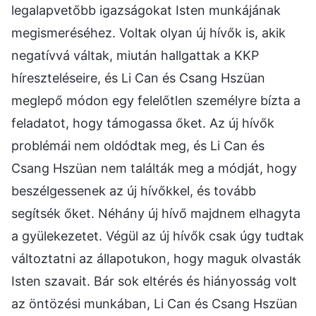
legalapvetőbb igazságokat Isten munkájának
megismeréséhez. Voltak olyan új hívők is, akik
negatívvá váltak, miután hallgattak a KKP
híreszteléseire, és Li Can és Csang Hszüan
meglepő módon egy felelőtlen személyre bízta a
feladatot, hogy támogassa őket. Az új hívők
problémái nem oldódtak meg, és Li Can és
Csang Hszüan nem találták meg a módját, hogy
beszélgessenek az új hívőkkel, és tovább
segítsék őket. Néhány új hívő majdnem elhagyta
a gyülekezetet. Végül az új hívők csak úgy tudtak
változtatni az állapotukon, hogy maguk olvasták
Isten szavait. Bár sok eltérés és hiányosság volt
az öntözési munkában, Li Can és Csang Hszüan