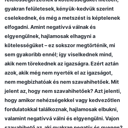
gyakran felületesek, kényük-kedvük szerint
cselekednek, és még a metszést is képtelenek
elfogadni. Amint negatívvá válnak és
elgyengülnek, hajlamosak elhagyni a
kötelességüket – ez sokszor megtörténik, mi
sem gyakoribb ennél; így viselkednek mind,
akik nem törekednek az igazságra. Ezért aztán
azok, akik még nem nyerték el az igazságot,
nem megbízhatóak és nem szavahihetőek. Mit
jelent az, hogy nem szavahihetőek? Azt jelenti,
hogy amikor nehézségekkel vagy kedvezőtlen
fordulatokkal találkoznak, hajlamosak elbukni,
valamint negatívvá válni és elgyengülni. Vajon
szavahihető az, aki gyakran negatív és gyenge?