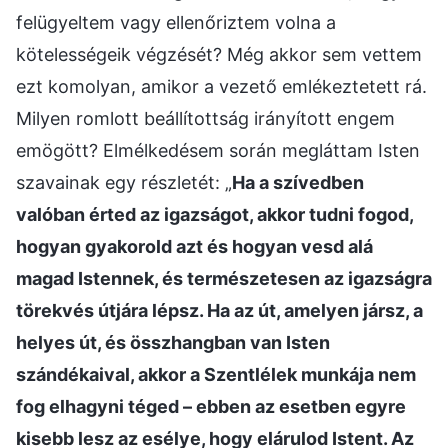
felügyeltem vagy ellenőriztem volna a
kötelességeik végzését? Még akkor sem vettem
ezt komolyan, amikor a vezető emlékeztetett rá.
Milyen romlott beállítottság irányított engem
emögött? Elmélkedésem során megláttam Isten
szavainak egy részletét: „
Ha a szívedben
valóban érted az igazságot, akkor tudni fogod,
hogyan gyakorold azt és hogyan vesd alá
magad Istennek, és természetesen az igazságra
törekvés útjára lépsz. Ha az út, amelyen jársz, a
helyes út, és összhangban van Isten
szándékaival, akkor a Szentlélek munkája nem
fog elhagyni téged – ebben az esetben egyre
kisebb lesz az esélye, hogy elárulod Istent. Az