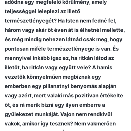
adódna egy megfelelő körülmény, amely
teljességgel leleplezi az illető
természetlényegét? Ha Isten nem fedné fel,
három vagy akár öt éven át is élhetnél mellette,
és még mindig nehezen látnád csak meg, hogy
pontosan miféle természetlényege is van. És
mennyivel inkább igaz ez, ha ritkán látod az
illetőt, ha ritkán vagy együtt vele? A hamis
vezetők könnyelműen megbíznak egy
emberben egy pillanatnyi benyomás alapján
vagy azért, mert valaki más pozitívan értékelte
őt, és rá merik bízni egy ilyen emberre a
gyülekezet munkáját. Vajon nem rendkívül
vakok, amikor így tesznek? Nem vakmerően