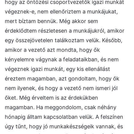
hogy az öntözési csoportvezetők igazi munkát
végeznek-e, nem ellenőriztem a munkájukat,
mert bíztam bennük. Még akkor sem
érdeklődtem részletesen a munkájukról, amikor
egy összejövetelen találkoztam velük. Később,
amikor a vezető azt mondta, hogy ők
kényelemre vágynak a feladataikban, és nem
végeznek igazi munkát, egy kis ellenállást
éreztem magamban, azt gondoltam, hogy ők
nem ilyenek, és hogy a vezető nem ismeri jól
őket. Még érveltem is az érdekükben
magamban. Ha meggondolom, csak néhány
hónapig álltam kapcsolatban velük. A felszínen
úgy tűnt, hogy jó munkakészségeik vannak, és