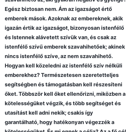
Egész biztosan nem. Ám az igazságot értő
emberek mások. Azoknak az embereknek, akik
igazán értik az igazságot, bizonyosan istenfélő
és Istennek alávetett szívük van, és csak az
istenfélő szívű emberek szavahihetőek; akinek
nincs istenfélő szíve, az nem szavahihető.
Hogyan kell közeledni az istenfélő szív nélküli
emberekhez? Természetesen szeretetteljes
segítségben és támogatásban kell részesíteni
őket. Többször kell őket ellenőrizni, miközben a
kötelességüket végzik, és több segítséget és
utasítást kell adni nekik; csakis így
garantálható, hogy hatékonyan végezzék a
kötelességüket. És mi ennek a célja? Az a fő cél,