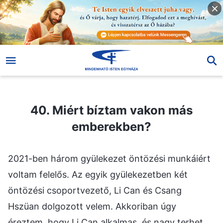
40. Miért bíztam vakon más emberekben?
40. Miért bíztam vakon más
emberekben?
2021-ben három gyülekezet öntözési munkáiért
voltam felelős. Az egyik gyülekezetben két
öntözési csoportvezető, Li Can és Csang
Hszüan dolgozott velem. Akkoriban úgy
éreztem, hogy Li Can alkalmas, és nagy terhet