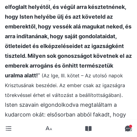
elfoglalt helyétől, és végül arra késztetnének,
hogy Isten helyébe ülj és azt követeld az
emberektől, hogy vessék alá magukat neked, és
arra indítanának, hogy saját gondolataidat,
ötleteidet és elképzeléseidet az igazságként
tiszteld. Milyen sok gonoszságot követnek el az
emberek arrogáns és önhitt természetük
uralma alatt!
”
(Az Ige, III. kötet – Az utolsó napok
Krisztusának beszédei. Az ember csak az igazságra
.
törekvéssel érhet el változást a beállítottságában)
Isten szavain elgondolkodva megtaláltam a
kudarcom okát: elsősorban abból fakadt, hogy
arrogáns beállítottságom volt, és túlzottan
önmagamra hagyatkoztam. Hittem abban, hogy