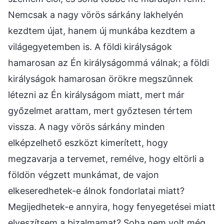
Nemcsak a nagy vörös sárkány lakhelyén
kezdtem újat, hanem új munkába kezdtem a
világegyetemben is. A földi királyságok
hamarosan az Én királyságommá válnak; a földi
királyságok hamarosan örökre megszűnnek
létezni az Én királyságom miatt, mert már
győzelmet arattam, mert győztesen tértem
vissza. A nagy vörös sárkány minden
elképzelhető eszközt kimerített, hogy
megzavarja a tervemet, remélve, hogy eltörli a
földön végzett munkámat, de vajon
elkeseredhetek-e álnok fondorlatai miatt?
Megijedhetek-e annyira, hogy fenyegetései miatt
elveszítsem a bizalmamat? Soha nem volt még