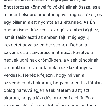
önostorozás könnyei folyókká állnak össze, és a
mindent elsöprő áradat magával ragadja őket, és
egy pillanat alatt nyomtalanul eltűnnek. Az Én
napom ismét közeledik az egész emberiséghez,
ismét felébreszti az emberi fajt, még egy új
kezdetet adva az emberiségnek. Dobog a
szívem, és a szívverésem ritmusát követve a
hegyek ugrálnak örömükben, a vizek táncolnak
örömükben, és a hullámok a sziklazátonyokat
verdesik. Nehéz kifejezni, hogy mi van a
szívemben. Azt akarom, hogy minden tisztátalan
dolog hamuvá égjen a tekintetem alatt; azt
akarom, hogy a lázadás minden fia eltűnjön a
szemem elől, és soha többé ne maradjon fenn.