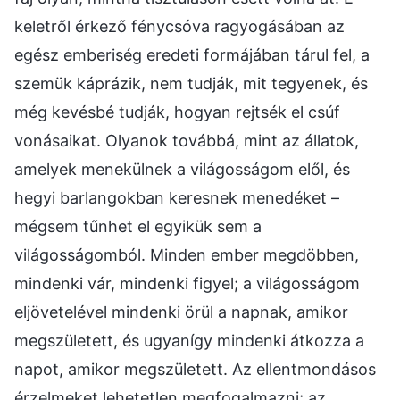
keletről érkező fénycsóva ragyogásában az
egész emberiség eredeti formájában tárul fel, a
szemük káprázik, nem tudják, mit tegyenek, és
még kevésbé tudják, hogyan rejtsék el csúf
vonásaikat. Olyanok továbbá, mint az állatok,
amelyek menekülnek a világosságom elől, és
hegyi barlangokban keresnek menedéket –
mégsem tűnhet el egyikük sem a
világosságomból. Minden ember megdöbben,
mindenki vár, mindenki figyel; a világosságom
eljövetelével mindenki örül a napnak, amikor
megszületett, és ugyanígy mindenki átkozza a
napot, amikor megszületett. Az ellentmondásos
érzelmeket lehetetlen megfogalmazni; az