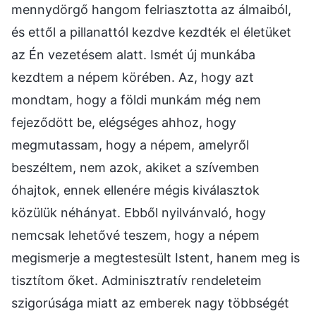
mennydörgő hangom felriasztotta az álmaiból,
és ettől a pillanattól kezdve kezdték el életüket
az Én vezetésem alatt. Ismét új munkába
kezdtem a népem körében. Az, hogy azt
mondtam, hogy a földi munkám még nem
fejeződött be, elégséges ahhoz, hogy
megmutassam, hogy a népem, amelyről
beszéltem, nem azok, akiket a szívemben
óhajtok, ennek ellenére mégis kiválasztok
közülük néhányat. Ebből nyilvánvaló, hogy
nemcsak lehetővé teszem, hogy a népem
megismerje a megtestesült Istent, hanem meg is
tisztítom őket. Adminisztratív rendeleteim
szigorúsága miatt az emberek nagy többségét