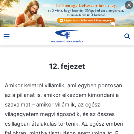
12. fejezet
12. fejezet
Amikor keletről villámlik, ami egyben pontosan
az a pillanat is, amikor elkezdem kimondani a
szavaimat – amikor villámlik, az egész
világegyetem megvilágosodik, és az összes
csillagban átalakulás történik. Az egész emberi
faj olyan, mintha tisztuláson esett volna át. E