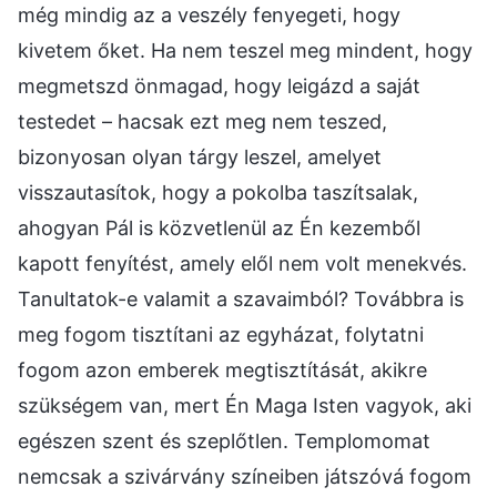
még mindig az a veszély fenyegeti, hogy
kivetem őket. Ha nem teszel meg mindent, hogy
megmetszd önmagad, hogy leigázd a saját
testedet – hacsak ezt meg nem teszed,
bizonyosan olyan tárgy leszel, amelyet
visszautasítok, hogy a pokolba taszítsalak,
ahogyan Pál is közvetlenül az Én kezemből
kapott fenyítést, amely elől nem volt menekvés.
Tanultatok-e valamit a szavaimból? Továbbra is
meg fogom tisztítani az egyházat, folytatni
fogom azon emberek megtisztítását, akikre
szükségem van, mert Én Maga Isten vagyok, aki
egészen szent és szeplőtlen. Templomomat
nemcsak a szivárvány színeiben játszóvá fogom