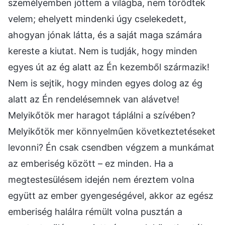
személyemben jöttem a világba, nem törődtek
velem; ehelyett mindenki úgy cselekedett,
ahogyan jónak látta, és a saját maga számára
kereste a kiutat. Nem is tudják, hogy minden
egyes út az ég alatt az Én kezemből származik!
Nem is sejtik, hogy minden egyes dolog az ég
alatt az Én rendelésemnek van alávetve!
Melyikőtök mer haragot táplálni a szívében?
Melyikőtök mer könnyelműen következtetéseket
levonni? Én csak csendben végzem a munkámat
az emberiség között – ez minden. Ha a
megtestesülésem idején nem éreztem volna
együtt az ember gyengeségével, akkor az egész
emberiség halálra rémült volna pusztán a