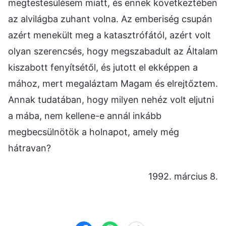
megtestesülésem miatt, és ennek következtében
az alvilágba zuhant volna. Az emberiség csupán
azért menekült meg a katasztrófától, azért volt
olyan szerencsés, hogy megszabadult az Általam
kiszabott fenyítsétől, és jutott el ekképpen a
mához, mert megaláztam Magam és elrejtőztem.
Annak tudatában, hogy milyen nehéz volt eljutni
a mába, nem kellene-e annál inkább
megbecsülnötök a holnapot, amely még
hátravan?
1992. március 8.