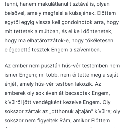
tenni, hanem makulátlanul tisztává is, olyan
belsővel, amely megfelel a külsejének. Előttem
egytől egyig vissza kell gondolnotok arra, hogy
mit tettetek a múltban, és el kell döntenetek,
hogy ma elhatározzátok-e, hogy tökéletesen
elégedetté tesztek Engem a szívemben.
Az ember nem pusztán hús-vér testemben nem
ismer Engem; mi több, nem értette meg a saját
énjét, amely hús-vér testben lakozik. Az
emberek oly sok éven át becsaptak Engem,
kívülről jött vendégként kezelve Engem. Oly
sokszor zártak az „otthonuk ajtaján” kívülre; oly
sokszor nem figyeltek Rám, amikor Előttem