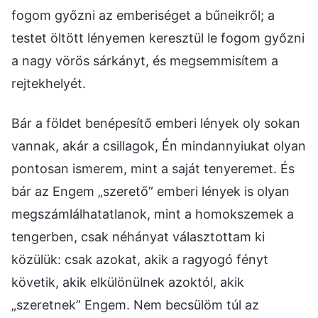
fogom győzni az emberiséget a bűneikről; a
testet öltött lényemen keresztül le fogom győzni
a nagy vörös sárkányt, és megsemmisítem a
rejtekhelyét.
Bár a földet benépesítő emberi lények oly sokan
vannak, akár a csillagok, Én mindannyiukat olyan
pontosan ismerem, mint a saját tenyeremet. És
bár az Engem „szerető” emberi lények is olyan
megszámlálhatatlanok, mint a homokszemek a
tengerben, csak néhányat választottam ki
közülük: csak azokat, akik a ragyogó fényt
követik, akik elkülönülnek azoktól, akik
„szeretnek” Engem. Nem becsülöm túl az