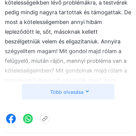
kötelességeikben lévő problémákra, a testvérek
pedig mindig nagyra tartottak és támogattak. De
most a kötelességemben annyi hibám
lepleződött le, sőt, másoknak kellett
beszélgetniük velem és eligazítaniuk. Annyira
szégyelltem magam! Mit gondol majd rólam a
felügyelő, miután rájön, mennyi probléma van a
kötelességeimben? Mit gondolnak majd rólam a
testvéreim? Vajon azt gondolják majd, hogy
rossz a képességem, és nem szívvel-lélekkel
Több olvasása
végzem a kötelességeimet? Nagyon élesen
éreztem a kontrasztot. De ezután nem
vizsgáltam meg az állapotomat. Ehelyett csak
vigasztaltam magam, arra gondolva: „Ez csak