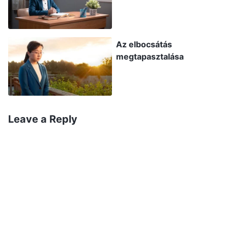
beszélek a vezetővel, és megkérem, hogy újra a
korábbi grafikai tervezői kötelességemet
végezhessem. Úgy éreztem, hogy az újonnan
Az elbocsátás
érkezettek öntözése nem az erősségem, és ha
megtapasztalása
folytatom ezt a kötelességet, csak bolondot
csinálok magamból. Ha visszatérhetnék az
eredeti kötelességemhez, továbbra is
élvezhetném a testvérek csodálatát és
Leave a Reply
támogatását. De aggódtam amiatt is, hogy ha
kötelességváltást kérek, a testvérek azt
gondolják majd, hogy túl törékeny vagyok, hogy
csak azért akarok kötelességet váltani, mert
rámutattak néhány problémára, és hogy ezért
igazán kicsi az érettségem. Így hát