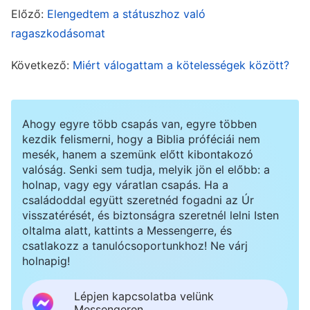
egy átmeneti kudarc. Amíg hajlandó vagyok
Előző:
Elengedtem a státuszhoz való
keményen dolgozni, ezek a problémák
ragaszkodásomat
megoldhatók.”
Következő:
Miért válogattam a kötelességek között?
Néhány nappal később volt egy közös
összejövetelünk, és a felügyelő megkért, osszam
Ahogy egyre több csapás van, egyre többen
meg, hogyan lehet megoldani azt a problémát,
kezdik felismerni, hogy a Biblia próféciái nem
mesék, hanem a szemünk előtt kibontakozó
hogy az újonnan érkezettek túl elfoglaltak a
valóság. Senki sem tudja, melyik jön el előbb: a
munkájukkal ahhoz, hogy részt vegyenek az
holnap, vagy egy váratlan csapás. Ha a
összejöveteleken. Miután befejeztem, néhány
családoddal együtt szeretnéd fogadni az Úr
visszatérését, és biztonságra szeretnél lelni Isten
testvér azt mondta, hogy nem kérdeztem meg
oltalma alatt, kattints a Messengerre, és
komolyan az újonnan érkezetteket a
csatlakozz a tanulócsoportunkhoz! Ne várj
holnapig!
nehézségeikről, hogy lássam, tényleg
nehézségeik vannak-e az életükben, vagy téves
Lépjen kapcsolatba velünk
Messengeren