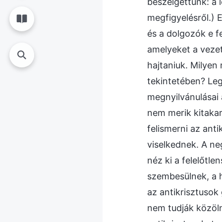
beszélgettünk: a l
megfigyelésről.) 
és a dolgozók e f
amelyeket a vezet
hajtaniuk. Milyen
tekintetében? Leg
megnyilvánulásai 
nem merik kitakarí
felismerni az ant
viselkednek. A ne
néz ki a felelőtle
szembesülnek, a h
az antikrisztusok
nem tudják közöln