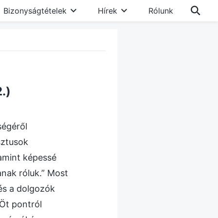
Bizonyságtételek
Hírek
Rólunk
.)
ségéről
sztusok
lamint képessé
anak róluk.” Most
 és a dolgozók
Öt pontról