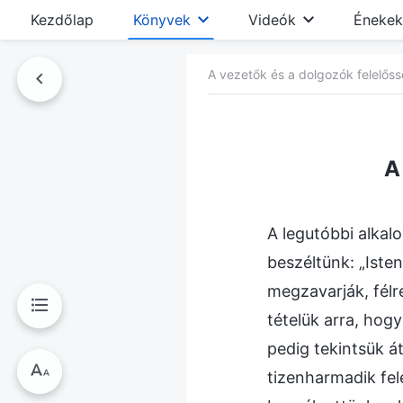
Kezdőlap
Könyvek
Videók
Énekek
A vezetők és a dolgozók felelős
nyvben
A
A legutóbbi alkal
beszéltünk: „Iste
megzavarják, félr
tételük arra, hog
pedig tekintsük á
tizenharmadik fel