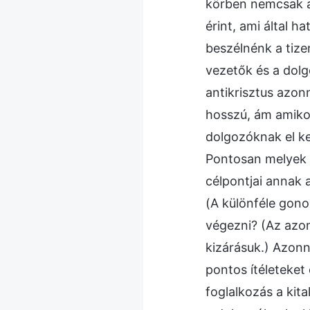
körben nemcsak a
érint, ami által h
beszélnénk a tizen
vezetők és a dolg
antikrisztus azonn
hosszú, ám amikor
dolgozóknak el ke
Pontosan melyek a
célpontjai annak 
(A különféle gono
végezni? (Az azonn
kizárásuk.) Azonna
pontos ítéleteket 
foglalkozás a kit