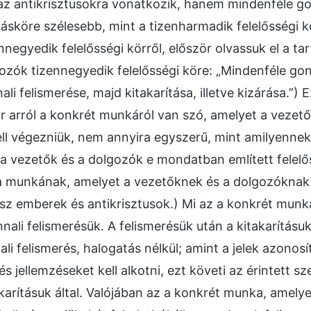
z antikrisztusokra vonatkozik, hanem mindenféle go
atásköre szélesebb, mint a tizenharmadik felelősségi k
negyedik felelősségi körről, először olvassuk el a tar
ozók tizennegyedik felelősségi köre: „Mindenféle g
ali felismerése, majd kitakarítása, illetve kizárása.”
 arról a konkrét munkáról van szó, amelyet a vezet
ll végezniük, nem annyira egyszerű, mint amilyennek k
 vezetők és a dolgozók e mondatban említett felelő
a munkának, amelyet a vezetőknek és a dolgozóknak 
sz emberek és antikrisztusok.) Mi az a konkrét munka,
ali felismerésük. A felismerésük után a kitakarításuk,
li felismerés, halogatás nélkül; amint a jelek azonosí
és jellemzéseket kell alkotni, ezt követi az érintett s
akarításuk által. Valójában az a konkrét munka, amely