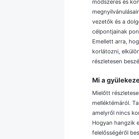
módszeres és kon
megnyilvánulásair
vezetők és a dolg
célpontjainak po
Emellett arra, ho
korlátozni, elkülön
részletesen beszé
Mi a gyülekez
Mielőtt részletes
melléktémáról. Tal
amelyről nincs ko
Hogyan hangzik e
felelősségéről bes