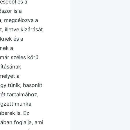
réséből és a
ször is a
a, megcélozva a
 illetve kizárását
őknek és a
nnek a
már széles körű
rításának
amelyet a
y tűnik, hasonlít
rét tartalmához,
végzett munka
berek is. Ez
ában foglalja, ami