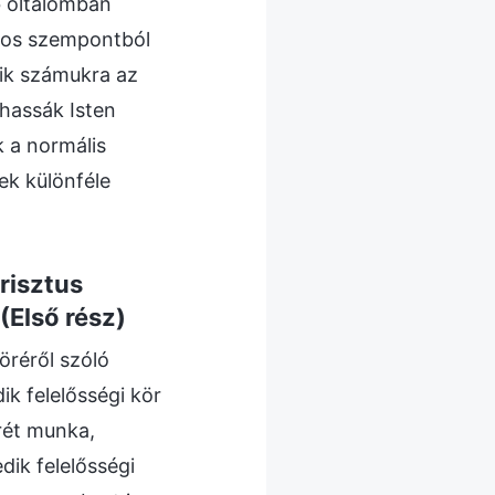
b oltalomban
yos szempontból
ik számukra az
thassák Isten
 a normális
ek különféle
risztus
 (Első rész)
öréről szóló
ik felelősségi kör
rét munka,
dik felelősségi