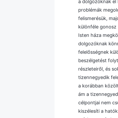
a dolgozóknak el k
problémák megoldá
felismerésük, ma
különféle gonosz e
Isten háza megköv
dolgozóknak könny
felelősségnek kül
beszélgetést foly
részleteiről, és s
tizennegyedik fel
a korábban közölt
ám a tizennegyedi
célpontjai nem cs
kiszélesíti a hat