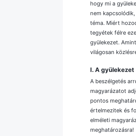
hogy mi a gyülek
nem kapcsolódik, 
téma. Miért hozod
tegyétek félre ez
gyülekezet. Amin
világosan közlésre
I. A gyülekeze
A beszélgetés arr
magyarázatot adjo
pontos meghatáro
értelmezitek és fo
elméleti magyaráz
meghatározásra! 