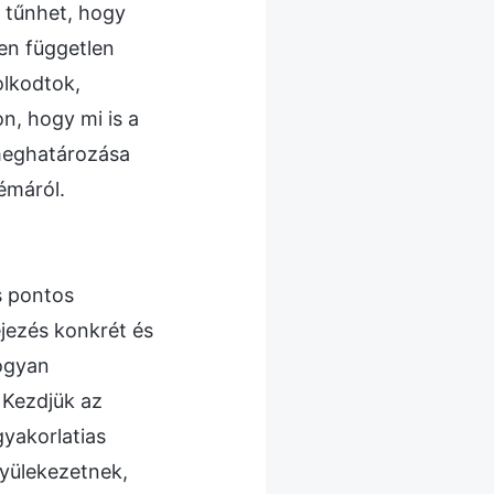
 tűnhet, hogy
en független
olkodtok,
n, hogy mi is a
meghatározása
témáról.
s pontos
jezés konkrét és
hogyan
? Kezdjük az
gyakorlatias
yülekezetnek,