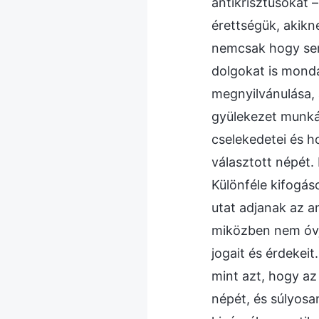
antikrisztusokat 
érettségük, akikne
nemcsak hogy sem
dolgokat is monda
megnyilvánulása, 
gyülekezet munkáj
cselekedetei és h
választott népét.
Különféle kifogá
utat adjanak az a
miközben nem óvj
jogait és érdekei
mint azt, hogy az 
népét, és súlyosa