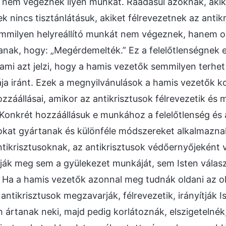
– nem végeznek ilyen munkát. Ráadásul azoknak, akik
k nincs tisztánlátásuk, akiket félrevezetnek az antik
milyen helyreállító munkát nem végeznek, hanem o
nak, hogy: „Megérdemelték.” Ez a felelőtlenségnek e
ami azt jelzi, hogy a hamis vezetők semmilyen terhe
a iránt. Ezek a megnyilvánulások a hamis vezetők k
ozzáállásai, amikor az antikrisztusok félrevezetik és 
 Konkrét hozzáállásuk e munkához a felelőtlenség és 
sokat gyártanak és különféle módszereket alkalmazn
ntikrisztusoknak, az antikrisztusok védőernyőjeként 
ák meg sem a gyülekezet munkáját, sem Isten válas
t. Ha a hamis vezetők azonnal meg tudnák oldani az 
antikrisztusok megzavarják, félrevezetik, irányítják I
n ártanak neki, majd pedig korlátoznák, elszigetelnék,