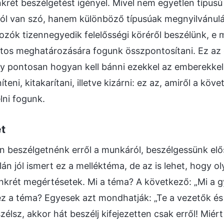
krét beszélgetést igényel. Mivel nem egyetlen típus
ól van szó, hanem különböző típusúak megnyilvánulás
ozók tizennegyedik felelősségi köréről beszélünk, e
ntos meghatározására fogunk összpontosítani. Ez az 
gy pontosan hogyan kell bánni ezekkel az emberekkel 
íteni, kitakarítani, illetve kizárni: ez az, amiről a kö
lni fogunk.
et
en beszélgetnénk erről a munkáról, beszélgessünk el
án jól ismert ez a melléktéma, de az is lehet, hogy o
nkrét megértésetek. Mi a téma? A következő: „Mi a g
z a téma? Egyesek azt mondhatják: „Te a vezetők és
zélsz, akkor hát beszélj kifejezetten csak erről! Miért