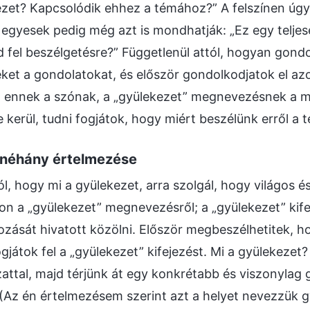
ezet? Kapcsolódik ehhez a témához?” A felszínen úgy
egyesek pedig még azt is mondhatják: „Ez egy teljes
 fel beszélgetésre?” Függetlenül attól, hogyan gond
eket a gondolatokat, és először gondolkodjatok el azo
t ennek a szónak, a „gyülekezet” megnevezésnek a 
 kerül, tudni fogjátok, hogy miért beszélünk erről a 
t néhány értelmezése
ól, hogy mi a gyülekezet, arra szolgál, hogy világos é
n a „gyülekezet” megnevezésről; a „gyülekezet” kife
zását hivatott közölni. Először megbeszélhetitek, 
gjátok fel a „gyülekezet” kifejezést. Mi a gyülekezet
attal, majd térjünk át egy konkrétabb és viszonylag 
(Az én értelmezésem szerint azt a helyet nevezzük g