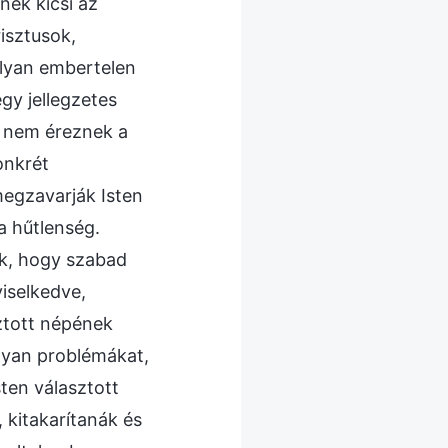
nek kicsi az
risztusok,
lyan embertelen
gy jellegzetes
t nem éreznek a
onkrét
megzavarják Isten
a hűtlenség.
ak, hogy szabad
viselkedve,
ztott népének
olyan problémákat,
sten választott
 kitakarítanák és