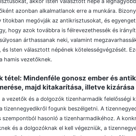
risztusokat, akkor Isten választott népe a legnagyob
tőként azonban alkalmatlanok erre a munkára. Bizon
 titokban megóvják az antikrisztusokat, és egyenget
y, hogy azok továbbra is félrevezethessék és irányí
 súlyosan árthassanak neki, valamint megzavarhassák
t, és Isten választott népének kötelességvégzését. Ez
 a hamis vezetőknek.
 tétel: Mindenféle gonosz ember és antik
merése, majd kitakarítása, illetve kizárása
 a vezetők és a dolgozók tizenharmadik felelősségi k
a tizennegyedikről fogunk beszélgetni. A tizennegyed
s szempontból hasonló a tizenharmadikéhoz. A konk
nek és a dolgozóknak el kell végezniük, a tizennegye