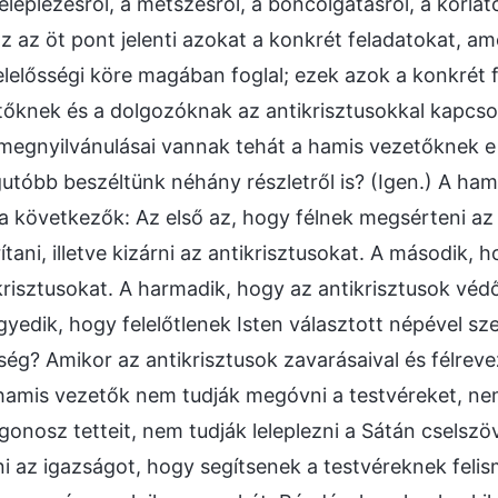
eleplezésről, a metszésről, a boncolgatásról, a korlát
Ez az öt pont jelenti azokat a konkrét feladatokat, a
elelősségi köre magában foglal; ezek azok a konkrét 
őknek és a dolgozóknak az antikrisztusokkal kapcsol
 megnyilvánulásai vannak tehát a hamis vezetőknek e
utóbb beszéltünk néhány részletről is? (Igen.) A ham
a következők: Az első az, hogy félnek megsérteni az
tani, illetve kizárni az antikrisztusokat. A második,
ikrisztusokat. A harmadik, hogy az antikrisztusok vé
gyedik, hogy felelőtlenek Isten választott népével 
nség? Amikor az antikrisztusok zavarásaival és félrev
amis vezetők nem tudják megóvni a testvéreket, nem
 gonosz tetteit, nem tudják leleplezni a Sátán cselszö
i az igazságot, hogy segítsenek a testvéreknek felis