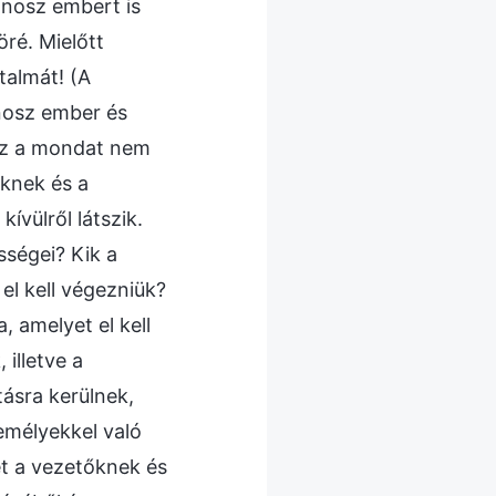
nosz embert is
öré. Mielőtt
talmát! (A
onosz ember és
) Ez a mondat nem
őknek és a
ívülről látszik.
sségei? Kik a
el kell végezniük?
 amelyet el kell
 illetve a
tásra kerülnek,
zemélyekkel való
et a vezetőknek és