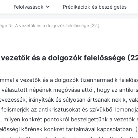
Felolvasások
Prédikációk és beszélgetés
sége
A vezetők és a dolgozók felelőssége (22.)
 vezetők és a dolgozók felelőssége (22
ommal a vezetők és a dolgozók tizenharmadik felelős
n választott népének megóvása attól, hogy az antikri
evezessék, irányítsák és súlyosan ártsanak nekik, va
y felismerjék az antikrisztusokat és szívükből lemondj
t, milyen konkrét pontokról beszélgettünk a vezetők
elősségi körének konkrét tartalmával kapcsolatban. (