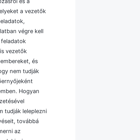
ozásról és a
melyeket a vezetők
feladatok,
atban végre kell
 feladatok
is vezetők
 embereket, és
 hogy nem tudják
dőernyőjeként
szemben. Hogyan
ezetésével
 tudják leleplezni
véseit, továbbá
merni az