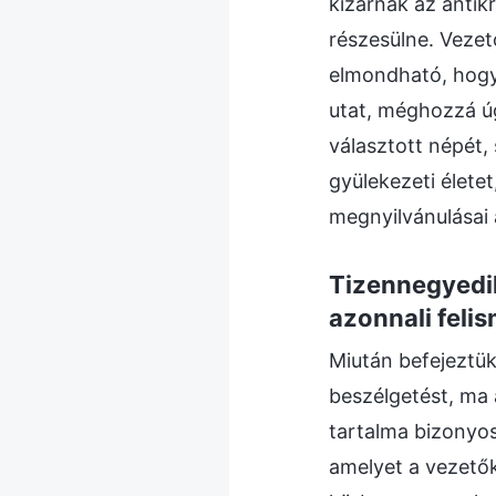
kizárnák az antik
részesülne. Veze
elmondható, hogy
utat, méghozzá úg
választott népét,
gyülekezeti élete
megnyilvánulásai
Tizennegyedik
azonnali felis
Miután befejeztük
beszélgetést, ma 
tartalma bizonyo
amelyet a vezetők