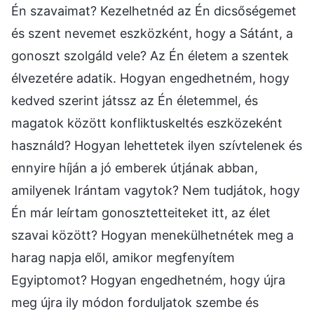
Én szavaimat? Kezelhetnéd az Én dicsőségemet
és szent nevemet eszközként, hogy a Sátánt, a
gonoszt szolgáld vele? Az Én életem a szentek
élvezetére adatik. Hogyan engedhetném, hogy
kedved szerint játssz az Én életemmel, és
magatok között konfliktuskeltés eszközeként
használd? Hogyan lehettetek ilyen szívtelenek és
ennyire híján a jó emberek útjának abban,
amilyenek Irántam vagytok? Nem tudjátok, hogy
Én már leírtam gonosztetteiteket itt, az élet
szavai között? Hogyan menekülhetnétek meg a
harag napja elől, amikor megfenyítem
Egyiptomot? Hogyan engedhetném, hogy újra
meg újra ily módon forduljatok szembe és