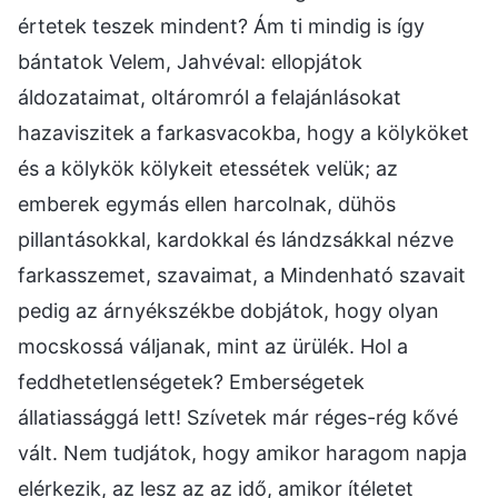
értetek teszek mindent? Ám ti mindig is így
bántatok Velem, Jahvéval: ellopjátok
áldozataimat, oltáromról a felajánlásokat
hazaviszitek a farkasvacokba, hogy a kölyköket
és a kölykök kölykeit etessétek velük; az
emberek egymás ellen harcolnak, dühös
pillantásokkal, kardokkal és lándzsákkal nézve
farkasszemet, szavaimat, a Mindenható szavait
pedig az árnyékszékbe dobjátok, hogy olyan
mocskossá váljanak, mint az ürülék. Hol a
feddhetetlenségetek? Emberségetek
állatiassággá lett! Szívetek már réges-rég kővé
vált. Nem tudjátok, hogy amikor haragom napja
elérkezik, az lesz az az idő, amikor ítéletet