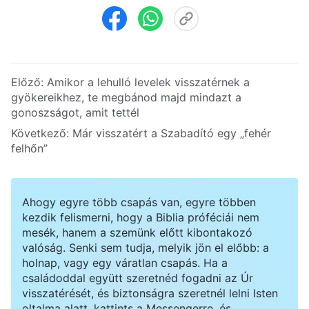
Előző:
Amikor a lehulló levelek visszatérnek a
gyökereikhez, te megbánod majd mindazt a
gonoszságot, amit tettél
Következő:
Már visszatért a Szabadító egy „fehér
felhőn”
Ahogy egyre több csapás van, egyre többen
kezdik felismerni, hogy a Biblia próféciái nem
mesék, hanem a szemünk előtt kibontakozó
valóság. Senki sem tudja, melyik jön el előbb: a
holnap, vagy egy váratlan csapás. Ha a
családoddal együtt szeretnéd fogadni az Úr
visszatérését, és biztonságra szeretnél lelni Isten
oltalma alatt, kattints a Messengerre, és