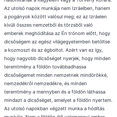
Az utolsó napok munkája nem Izráelben, hanem
a pogányok között valósul meg; ez az Izráelen
kívüli összes nemzetből és törzsből való
emberek meghódítása az Én trónom előtt, hogy
dicsőségem az egész világegyetemben betöltse
a kozmoszt és az égboltot. Azért van ez így,
hogy nagyobb dicsőséget nyerjek, hogy minden
teremtmény a földön továbbadhassa
dicsőségemet minden nemzetnek mindörökké,
nemzedékről nemzedékre, és minden
teremtmény a mennyben és a földön láthassa
mindazt a dicsőséget, amelyet a földön nyertem.
Az utolsó napokban végzett munka a hódítás
munkája. Nem a földön élő valamennyi ember