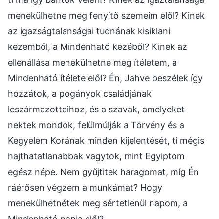
menekülhetne meg fenyítő szemeim elől? Kinek
az igazságtalanságai tudnának kisiklani
kezemből, a Mindenható kezéből? Kinek az
ellenállása menekülhetne meg ítéletem, a
Mindenható ítélete elől? Én, Jahve beszélek így
hozzátok, a pogányok családjának
leszármazottaihoz, és a szavak, amelyeket
nektek mondok, felülmúlják a Törvény és a
Kegyelem Korának minden kijelentését, ti mégis
hajthatatlanabbak vagytok, mint Egyiptom
egész népe. Nem gyűjtitek haragomat, míg Én
ráérősen végzem a munkámat? Hogy
menekülhetnétek meg sértetlenül napom, a
Mindenható napja elől?