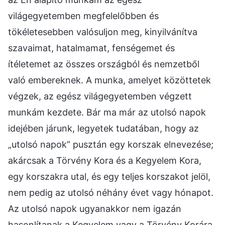
világegyetemben megfelelőbben és
tökéletesebben valósuljon meg, kinyilvánítva
szavaimat, hatalmamat, fenségemet és
ítéletemet az összes országból és nemzetből
való embereknek. A munka, amelyet közöttetek
végzek, az egész világegyetemben végzett
munkám kezdete. Bár ma már az utolsó napok
idejében járunk, legyetek tudatában, hogy az
„utolsó napok” pusztán egy korszak elnevezése;
akárcsak a Törvény Kora és a Kegyelem Kora,
egy korszakra utal, és egy teljes korszakot jelöl,
nem pedig az utolsó néhány évet vagy hónapot.
Az utolsó napok ugyanakkor nem igazán
hasonlítanak a Kegyelem vagy a Törvény Korára.