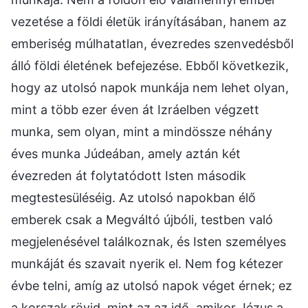
vezetése a földi életük irányításában, hanem az
emberiség múlhatatlan, évezredes szenvedésből
álló földi életének befejezése. Ebből következik,
hogy az utolsó napok munkája nem lehet olyan,
mint a több ezer éven át Izráelben végzett
munka, sem olyan, mint a mindössze néhány
éves munka Júdeában, amely aztán két
évezreden át folytatódott Isten második
megtestesüléséig. Az utolsó napokban élő
emberek csak a Megváltó újbóli, testben való
megjelenésével találkoznak, és Isten személyes
munkáját és szavait nyerik el. Nem fog kétezer
évbe telni, amíg az utolsó napok véget érnek; ez
a korszak rövid, mint az az idő, amikor Jézus a