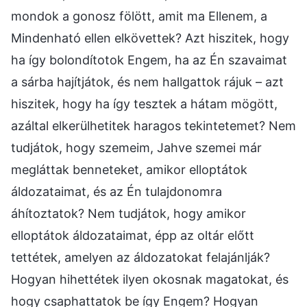
mondok a gonosz fölött, amit ma Ellenem, a
Mindenható ellen elkövettek? Azt hiszitek, hogy
ha így bolondítotok Engem, ha az Én szavaimat
a sárba hajítjátok, és nem hallgattok rájuk – azt
hiszitek, hogy ha így tesztek a hátam mögött,
azáltal elkerülhetitek haragos tekintetemet? Nem
tudjátok, hogy szemeim, Jahve szemei már
megláttak benneteket, amikor elloptátok
áldozataimat, és az Én tulajdonomra
áhítoztatok? Nem tudjátok, hogy amikor
elloptátok áldozataimat, épp az oltár előtt
tettétek, amelyen az áldozatokat felajánlják?
Hogyan hihettétek ilyen okosnak magatokat, és
hogy csaphattatok be így Engem? Hogyan