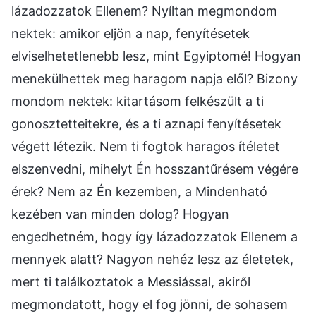
lázadozzatok Ellenem? Nyíltan megmondom
nektek: amikor eljön a nap, fenyítésetek
elviselhetetlenebb lesz, mint Egyiptomé! Hogyan
menekülhettek meg haragom napja elől? Bizony
mondom nektek: kitartásom felkészült a ti
gonosztetteitekre, és a ti aznapi fenyítésetek
végett létezik. Nem ti fogtok haragos ítéletet
elszenvedni, mihelyt Én hosszantűrésem végére
érek? Nem az Én kezemben, a Mindenható
kezében van minden dolog? Hogyan
engedhetném, hogy így lázadozzatok Ellenem a
mennyek alatt? Nagyon nehéz lesz az életetek,
mert ti találkoztatok a Messiással, akiről
megmondatott, hogy el fog jönni, de sohasem