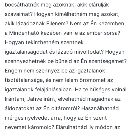
bocsáthatnék meg azoknak, akik elárulják
szavaimat? Hogyan kímélhetném meg azokat,
akik lázadoznak Ellenem? Nem az Én kezemben,
a Mindenható kezében van-e az ember sorsa?
Hogyan tekinthetném szentnek
igaztalanságodat és lázadó mivoltodat? Hogyan
szennyezhetnék be bűneid az Én szentségemet?
Engem nem szennyez be az igaztalanok
tisztátalansága, és nem lelem örömömet az
igaztalanok felajánlásaiban. Ha te hűséges volnál
Irántam, Jahve iránt, elvehetnéd magadnak az
áldozatokat az Én oltáromról? Használhatnád
mérges nyelvedet arra, hogy az Én szent
nevemet káromold? Elárulhatnád ily módon az