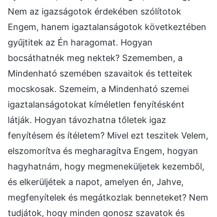
Nem az igazságotok érdekében szólítotok
Engem, hanem igaztalanságotok következtében
gyűjtitek az Én haragomat. Hogyan
bocsáthatnék meg nektek? Szememben, a
Mindenható szemében szavaitok és tetteitek
mocskosak. Szemeim, a Mindenható szemei
igaztalanságotokat kíméletlen fenyítésként
látják. Hogyan távozhatna tőletek igaz
fenyítésem és ítéletem? Mivel ezt teszitek Velem,
elszomorítva és megharagítva Engem, hogyan
hagyhatnám, hogy megmeneküljetek kezemből,
és elkerüljétek a napot, amelyen én, Jahve,
megfenyítelek és megátkozlak benneteket? Nem
tudjátok, hogy minden gonosz szavatok és