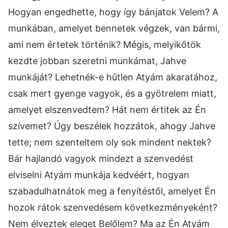
Hogyan engedhette, hogy így bánjatok Velem? A
munkában, amelyet bennetek végzek, van bármi,
ami nem értetek történik? Mégis, melyikőtök
kezdte jobban szeretni munkámat, Jahve
munkáját? Lehetnék-e hűtlen Atyám akaratához,
csak mert gyenge vagyok, és a gyötrelem miatt,
amelyet elszenvedtem? Hát nem értitek az Én
szívemet? Úgy beszélek hozzátok, ahogy Jahve
tette; nem szenteltem oly sok mindent nektek?
Bár hajlandó vagyok mindezt a szenvedést
elviselni Atyám munkája kedvéért, hogyan
szabadulhatnátok meg a fenyítéstől, amelyet Én
hozok rátok szenvedésem következményeként?
Nem élveztek eleget Belőlem? Ma az Én Atyám