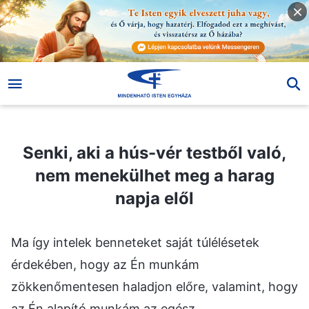
Senki, aki a hús-vér testből való, nem menekülhet meg a harag napja elől
Senki, aki a hús-vér testből való,
nem menekülhet meg a harag
napja elől
Ma így intelek benneteket saját túlélésetek
érdekében, hogy az Én munkám
zökkenőmentesen haladjon előre, valamint, hogy
az Én alapító munkám az egész