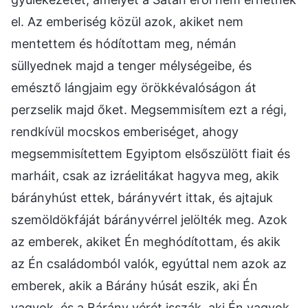
el. Az emberiség közül azok, akiket nem
mentettem és hódítottam meg, némán
süllyednek majd a tenger mélységeibe, és
emésztő lángjaim egy örökkévalóságon át
perzselik majd őket. Megsemmisítem ezt a régi,
rendkívül mocskos emberiséget, ahogy
megsemmisítettem Egyiptom elsőszülött fiait és
marháit, csak az izráelitákat hagyva meg, akik
bárányhúst ettek, bárányvért ittak, és ajtajuk
szemöldökfáját bárányvérrel jelölték meg. Azok
az emberek, akiket Én meghódítottam, és akik
az Én családomból valók, egyúttal nem azok az
emberek, akik a Bárány húsát eszik, aki Én
vagyok, és a Bárány vérét isszák, aki Én vagyok,