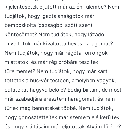
kijelentésetek eljutott már az Én fülembe? Nem
tudjátok, hogy igaztalanságotok már
bemocskolta igazságból szőtt szent
köntösömet? Nem tudjátok, hogy lázadó
mivoltotok már kiváltotta heves haragomat?
Nem tudjátok, hogy már régóta forrongok
miattatok, és már rég próbára teszitek
türelmemet? Nem tudjátok, hogy már kárt
tettetek a hús-vér testben, amelyben vagyok,
cafatokat hagyva belőle? Eddig bírtam, de most
már szabadjára eresztem haragomat, és nem
tűrlek meg benneteket többé. Nem tudjátok,
hogy gonosztetteitek már szemem elé kerültek,
és hogy kiáltásaim már eljutottak Atyám fülébe?