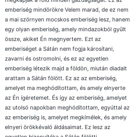
emberiség mindörökre Velem marad, de ez nem
a mai szörnyen mocskos emberiség lesz, hanem
egy olyan emberiség, amely mindazokból gyűlt
össze, akiket Én megnyertem. Ezt az
emberiséget a Sátán nem fogja károsítani,
zavarni és ostromolni, és ez az egyetlen
emberiség létezik majd a földön, miután diadalt
arattam a Sátán fölött. Ez az az emberiség,
amelyet ma meghódítottam, és amely elnyerte
az Én ígéretemet. És így az emberiség, amelyet
az utolsó napokban meghódítottam, egyúttal az
az emberiség is, amelyet megkímélek, és amely
elnyeri örökkévaló áldásaimat. Ez lesz az
egyetlen bizonyítéka a Sátán fölötti