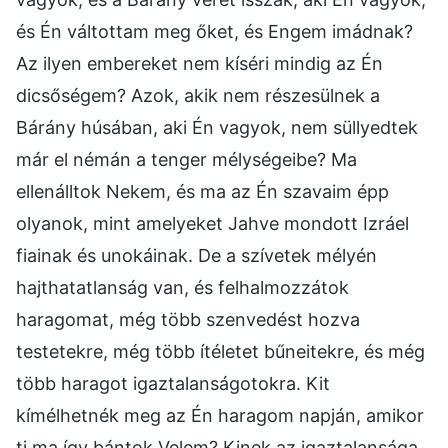
és Én váltottam meg őket, és Engem imádnak?
Az ilyen embereket nem kíséri mindig az Én
dicsőségem? Azok, akik nem részesülnek a
Bárány húsában, aki Én vagyok, nem süllyedtek
már el némán a tenger mélységeibe? Ma
ellenálltok Nekem, és ma az Én szavaim épp
olyanok, mint amelyeket Jahve mondott Izráel
fiainak és unokáinak. De a szívetek mélyén
hajthatatlanság van, és felhalmozzátok
haragomat, még több szenvedést hozva
testetekre, még több ítéletet bűneitekre, és még
több haragot igaztalanságotokra. Kit
kímélhetnék meg az Én haragom napján, amikor
ti ma így bántok Velem? Kinek az igaztalansága