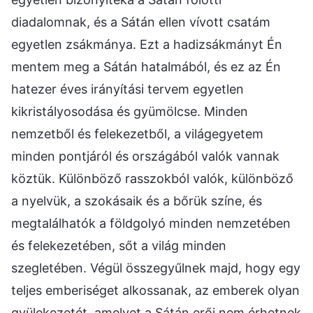
diadalomnak, és a Sátán ellen vívott csatám
egyetlen zsákmánya. Ezt a hadizsákmányt Én
mentem meg a Sátán hatalmából, és ez az Én
hatezer éves irányítási tervem egyetlen
kikristályosodása és gyümölcse. Minden
nemzetből és felekezetből, a világegyetem
minden pontjáról és országából valók vannak
köztük. Különböző rasszokból valók, különböző
a nyelvük, a szokásaik és a bőrük színe, és
megtalálhatók a földgolyó minden nemzetében
és felekezetében, sőt a világ minden
szegletében. Végül összegyűlnek majd, hogy egy
teljes emberiséget alkossanak, az emberek olyan
gyülekezetét, amelyet a Sátán erői nem érhetnek