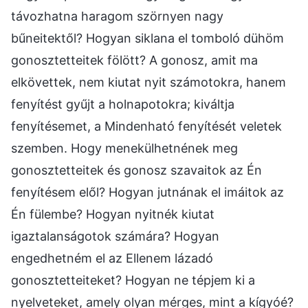
távozhatna haragom szörnyen nagy
bűneitektől? Hogyan siklana el tomboló dühöm
gonosztetteitek fölött? A gonosz, amit ma
elkövettek, nem kiutat nyit számotokra, hanem
fenyítést gyűjt a holnapotokra; kiváltja
fenyítésemet, a Mindenható fenyítését veletek
szemben. Hogy menekülhetnének meg
gonosztetteitek és gonosz szavaitok az Én
fenyítésem elől? Hogyan jutnának el imáitok az
Én fülembe? Hogyan nyitnék kiutat
igaztalanságotok számára? Hogyan
engedhetném el az Ellenem lázadó
gonosztetteiteket? Hogyan ne tépjem ki a
nyelveteket, amely olyan mérges, mint a kígyóé?