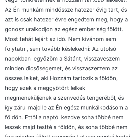
Az Én munkám mindössze hatezer évig tart, és
azt is csak hatezer évre engedtem meg, hogy a
gonosz uralkodjon az egész emberiség fölött.
Most tehát lejárt az idő. Nem kívánom sem
folytatni, sem tovább késlekedni: Az utolsó
napokban legyőzöm a Sátánt, visszaveszem
minden dicsőségemet, és visszaszerzem az
összes lelket, aki Hozzám tartozik a földön,
hogy ezek a meggyötört lelkek
megmeneküljenek a szenvedés tengeréből, és
így zárul majd le az Én egész munkálkodásom a
földön. Ettől a naptól kezdve soha többé nem
leszek majd testté a földön, és soha többé nem
fog minden fölött szuverén Lelkem munkálkodni