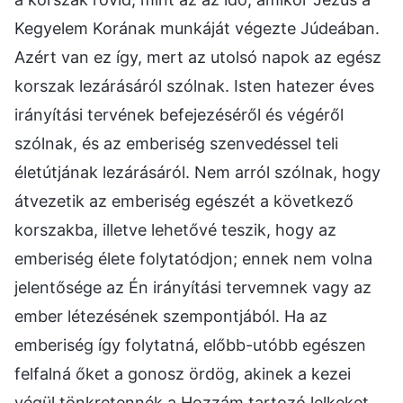
Kegyelem Korának munkáját végezte Júdeában.
Azért van ez így, mert az utolsó napok az egész
korszak lezárásáról szólnak. Isten hatezer éves
irányítási tervének befejezéséről és végéről
szólnak, és az emberiség szenvedéssel teli
életútjának lezárásáról. Nem arról szólnak, hogy
átvezetik az emberiség egészét a következő
korszakba, illetve lehetővé teszik, hogy az
emberiség élete folytatódjon; ennek nem volna
jelentősége az Én irányítási tervemnek vagy az
ember létezésének szempontjából. Ha az
emberiség így folytatná, előbb-utóbb egészen
felfalná őket a gonosz ördög, akinek a kezei
végül tönkretennék a Hozzám tartozó lelkeket.