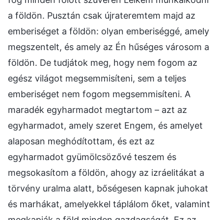
a földön. Pusztán csak újrateremtem majd az
emberiséget a földön: olyan emberiséggé, amely
megszentelt, és amely az Én hűséges városom a
földön. De tudjátok meg, hogy nem fogom az
egész világot megsemmisíteni, sem a teljes
emberiséget nem fogom megsemmisíteni. A
maradék egyharmadot megtartom – azt az
egyharmadot, amely szeret Engem, és amelyet
alaposan meghódítottam, és ezt az
egyharmadot gyümölcsözővé teszem és
megsokasítom a földön, ahogy az izráelitákat a
törvény uralma alatt, bőségesen kapnak juhokat
és marhákat, amelyekkel táplálom őket, valamint
megkapják a föld minden gazdagságát. Ez az