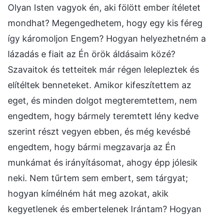
Olyan Isten vagyok én, aki fölött ember ítéletet
mondhat? Megengedhetem, hogy egy kis féreg
így káromoljon Engem? Hogyan helyezhetném a
lázadás e fiait az Én örök áldásaim közé?
Szavaitok és tetteitek már régen lelepleztek és
elítéltek benneteket. Amikor kifeszítettem az
eget, és minden dolgot megteremtettem, nem
engedtem, hogy bármely teremtett lény kedve
szerint részt vegyen ebben, és még kevésbé
engedtem, hogy bármi megzavarja az Én
munkámat és irányításomat, ahogy épp jólesik
neki. Nem tűrtem sem embert, sem tárgyat;
hogyan kímélném hát meg azokat, akik
kegyetlenek és embertelenek Irántam? Hogyan