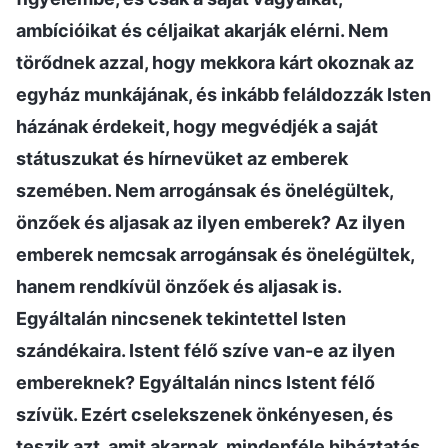
ambícióikat és céljaikat akarják elérni. Nem
törődnek azzal, hogy mekkora kárt okoznak az
egyház munkájának, és inkább feláldozzák Isten
házának érdekeit, hogy megvédjék a saját
státuszukat és hírnevüket az emberek
szemében. Nem arrogánsak és önelégültek,
önzőek és aljasak az ilyen emberek? Az ilyen
emberek nemcsak arrogánsak és önelégültek,
hanem rendkívül önzőek és aljasak is.
Egyáltalán nincsenek tekintettel Isten
szándékaira. Istent félő szíve van-e az ilyen
embereknek? Egyáltalán nincs Istent félő
szívük. Ezért cselekszenek önkényesen, és
teszik azt, amit akarnak, mindenféle hibáztatás,