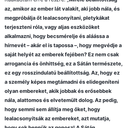
az, amikor az ember lát valakit, aki jobb nála, és
megpróbálja őt lealacsonyítani, pletykákat
terjeszteni róla, vagy aljas eszközöket
alkalmazni, hogy becsmérelje és aláássa a
hírnevét – akár el is tapossa –, hogy megvédje a
saját helyét az emberek fejében? Ez nem csak
arrogancia és önhittség, ez a Sátán természete,
ez egy rosszindulatú beállítottság. Az, hogy ez
a személy képes megtámadni és elidegeníteni
olyan embereket, akik jobbak és erősebbek
nála, alattomos és elvetemült dolog. Az pedig,
hogy semmi sem állítja meg őket, hogy
lealacsonyítsák az embereket, azt mutatja,
hogy sok bennük az gonosz! A Sátán