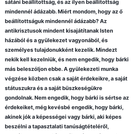
sátáni beállítottság, és az ilyen beállítottság
mindennél ádázabb. Miért mondom, hogy az ő
beállítottságuk mindennél ádázabb? Az
antikrisztusok mindent kisajátítanak Isten
házából és a gyülekezet vagyonából, és
személyes tulajdonukként kezelik. Mindezt
nekik kell kezelniük, és nem engedik, hogy bárki
más beleszóljon ebbe. A gyülekezeti munka
végzése közben csak a saját érdekeikre, a saját
státuszukra és a saját büszkeségükre
gondolnak. Nem engedik, hogy bárki is sértse az
érdekeiket, még kevésbé engedik, hogy bárki,
akinek jók a képességei vagy bárki, aki képes
beszélni a tapasztalati tanúságtételéről,