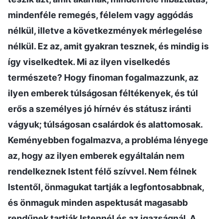
mindenféle remegés, félelem vagy aggódás
nélkül, illetve a következmények mérlegelése
nélkül. Ez az, amit gyakran tesznek, és mindig is
így viselkedtek. Mi az ilyen viselkedés
természete? Hogy finoman fogalmazzunk, az
ilyen emberek túlságosan féltékenyek, és túl
erős a személyes jó hírnév és státusz iránti
vágyuk; túlságosan csalárdok és alattomosak.
Keményebben fogalmazva, a probléma lényege
az, hogy az ilyen emberek egyáltalán nem
rendelkeznek Istent félő szívvel. Nem félnek
Istentől, önmagukat tartják a legfontosabbnak,
és önmaguk minden aspektusát magasabb
rendűnek tartják Istennél és az igazságnál. A