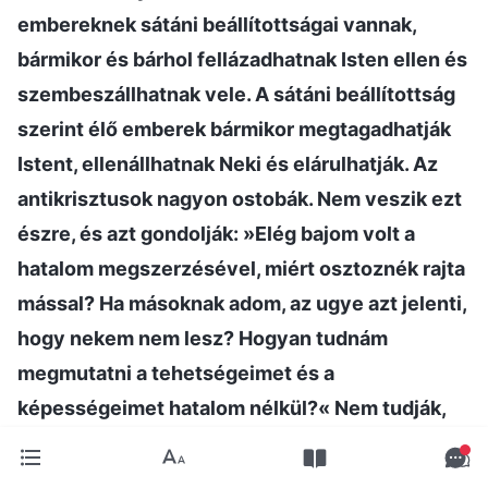
embereknek sátáni beállítottságai vannak,
bármikor és bárhol fellázadhatnak Isten ellen és
szembeszállhatnak vele. A sátáni beállítottság
szerint élő emberek bármikor megtagadhatják
Istent, ellenállhatnak Neki és elárulhatják. Az
antikrisztusok nagyon ostobák. Nem veszik ezt
észre, és azt gondolják: »Elég bajom volt a
hatalom megszerzésével, miért osztoznék rajta
mással? Ha másoknak adom, az ugye azt jelenti,
hogy nekem nem lesz? Hogyan tudnám
megmutatni a tehetségeimet és a
képességeimet hatalom nélkül?« Nem tudják,
hogy amit Isten az emberekre bízott, az nem a
hatalom vagy a státusz, hanem a kötelesség. Az