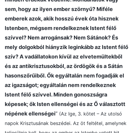
sem, hogy az ilyen ember szörnyű? Miféle
emberek azok, akik hosszú évek óta hisznek
Istenben, mégsem rendelkeznek Istent félő
szívvel? Nem arrogánsak? Nem Sátánok? És
mely dolgokból hiányzik leginkább az Istent félő
szív? A vadállatokon kívül az elvetemültekből
és az antikrisztusokból, az ördögök és a Sátán
hasonszőrűiből. Ők egyáltalán nem fogadják el
az igazságot; egyáltalán nem rendelkeznek
Istent félő szívvel. Minden gonoszságra
képesek; ők Isten ellenségei és az Ő választott
népének ellenségei
”
(Az Ige, 3. kötet – Az utolsó
napok Krisztusának beszédei. Az öt feltétel, amelynek
teljesülnie kell, hogy az ember az Istenbe vetett hit