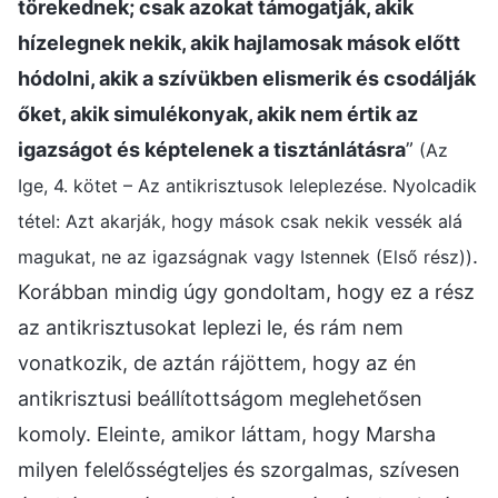
törekednek; csak azokat támogatják, akik
hízelegnek nekik, akik hajlamosak mások előtt
hódolni, akik a szívükben elismerik és csodálják
őket, akik simulékonyak, akik nem értik az
igazságot és képtelenek a tisztánlátásra
”
(Az
Ige, 4. kötet – Az antikrisztusok leleplezése. Nyolcadik
tétel: Azt akarják, hogy mások csak nekik vessék alá
.
magukat, ne az igazságnak vagy Istennek (Első rész))
Korábban mindig úgy gondoltam, hogy ez a rész
az antikrisztusokat leplezi le, és rám nem
vonatkozik, de aztán rájöttem, hogy az én
antikrisztusi beállítottságom meglehetősen
komoly. Eleinte, amikor láttam, hogy Marsha
milyen felelősségteljes és szorgalmas, szívesen