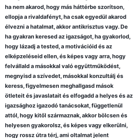
ha nem akarod, hogy más háttérbe szorítson,
ellopja a rivaldafényt, ha csak egyedül akarod
élvezni a hatalmat, akkor antikrisztus vagy. De
ha gyakran keresed az igazságot, ha gyakorlod,
hogy lázadj a tested, a motivációid és az
elképzeléseid ellen, és képes vagy arra, hogy
felvállald a másokkal való együttműködést,
megnyisd a szívedet, másokkal konzultálj és
keress, figyelmesen meghallgasd mások
ötleteit és javaslatait és elfogadd a helyes és az
igazsághoz igazodó tanácsokat, függetlenül
attól, hogy kitől származnak, akkor bölcsen és
helyesen gyakorolsz, és képes vagy elkerülni,
hogy rossz útra térj, ami oltalmat jelent