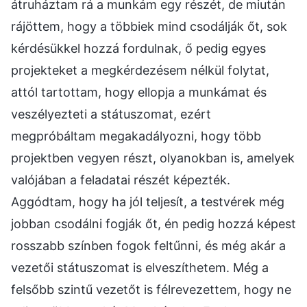
átruháztam rá a munkám egy részét, de miután
rájöttem, hogy a többiek mind csodálják őt, sok
kérdésükkel hozzá fordulnak, ő pedig egyes
projekteket a megkérdezésem nélkül folytat,
attól tartottam, hogy ellopja a munkámat és
veszélyezteti a státuszomat, ezért
megpróbáltam megakadályozni, hogy több
projektben vegyen részt, olyanokban is, amelyek
valójában a feladatai részét képezték.
Aggódtam, hogy ha jól teljesít, a testvérek még
jobban csodálni fogják őt, én pedig hozzá képest
rosszabb színben fogok feltűnni, és még akár a
vezetői státuszomat is elveszíthetem. Még a
felsőbb szintű vezetőt is félrevezettem, hogy ne