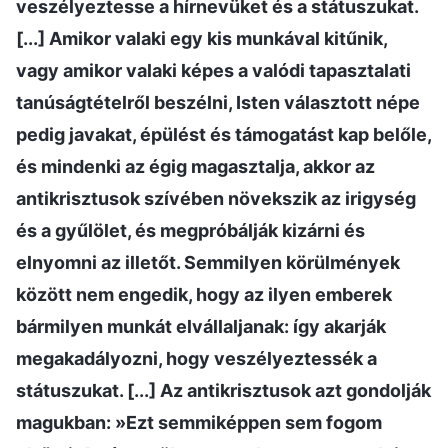
veszélyeztesse a hírnevüket és a státuszukat.
[...] Amikor valaki egy kis munkával kitűnik,
vagy amikor valaki képes a valódi tapasztalati
tanúságtételről beszélni, Isten választott népe
pedig javakat, épülést és támogatást kap belőle,
és mindenki az égig magasztalja, akkor az
antikrisztusok szívében növekszik az irigység
és a gyűlölet, és megpróbálják kizárni és
elnyomni az illetőt. Semmilyen körülmények
között nem engedik, hogy az ilyen emberek
bármilyen munkát elvállaljanak: így akarják
megakadályozni, hogy veszélyeztessék a
státuszukat. [...] Az antikrisztusok azt gondolják
magukban: »Ezt semmiképpen sem fogom