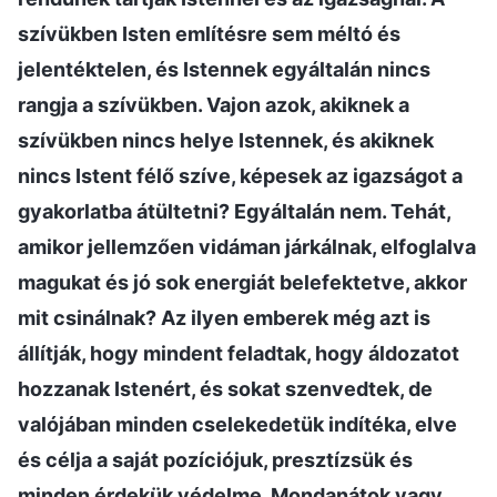
szívükben Isten említésre sem méltó és
jelentéktelen, és Istennek egyáltalán nincs
rangja a szívükben. Vajon azok, akiknek a
szívükben nincs helye Istennek, és akiknek
nincs Istent félő szíve, képesek az igazságot a
gyakorlatba átültetni? Egyáltalán nem. Tehát,
amikor jellemzően vidáman járkálnak, elfoglalva
magukat és jó sok energiát belefektetve, akkor
mit csinálnak? Az ilyen emberek még azt is
állítják, hogy mindent feladtak, hogy áldozatot
hozzanak Istenért, és sokat szenvedtek, de
valójában minden cselekedetük indítéka, elve
és célja a saját pozíciójuk, presztízsük és
minden érdekük védelme. Mondanátok vagy