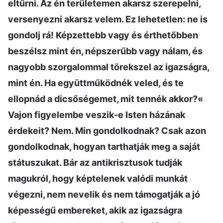
eltűrni. Az én területemen akarsz szerepelni,
versenyezni akarsz velem. Ez lehetetlen: ne is
gondolj rá! Képzettebb vagy és érthetőbben
beszélsz mint én, népszerűbb vagy nálam, és
nagyobb szorgalommal törekszel az igazságra,
mint én. Ha együttműködnék veled, és te
ellopnád a dicsőségemet, mit tennék akkor?«
Vajon figyelembe veszik-e Isten házának
érdekeit? Nem. Min gondolkodnak? Csak azon
gondolkodnak, hogyan tarthatják meg a saját
státuszukat. Bár az antikrisztusok tudják
magukról, hogy képtelenek valódi munkát
végezni, nem nevelik és nem támogatják a jó
képességű embereket, akik az igazságra