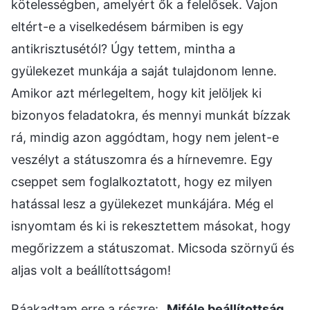
kötelességben, amelyért ők a felelősek. Vajon
eltért-e a viselkedésem bármiben is egy
antikrisztusétól? Úgy tettem, mintha a
gyülekezet munkája a saját tulajdonom lenne.
Amikor azt mérlegeltem, hogy kit jelöljek ki
bizonyos feladatokra, és mennyi munkát bízzak
rá, mindig azon aggódtam, hogy nem jelent-e
veszélyt a státuszomra és a hírnevemre. Egy
cseppet sem foglalkoztatott, hogy ez milyen
hatással lesz a gyülekezet munkájára. Még el
isnyomtam és ki is rekesztettem másokat, hogy
megőrizzem a státuszomat. Micsoda szörnyű és
aljas volt a beállítottságom!
Ráakadtam erre a részre: „
Miféle beállítottság