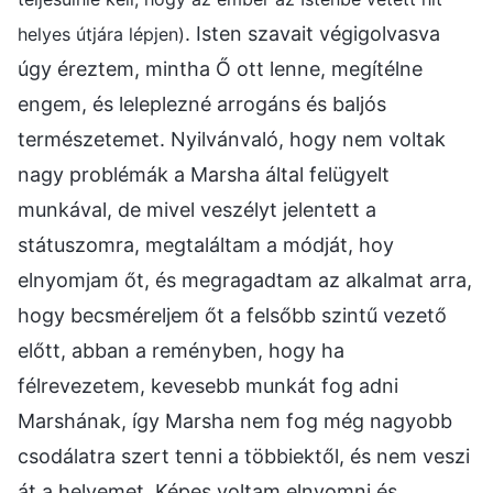
. Isten szavait végigolvasva
helyes útjára lépjen)
úgy éreztem, mintha Ő ott lenne, megítélne
engem, és leleplezné arrogáns és baljós
természetemet. Nyilvánvaló, hogy nem voltak
nagy problémák a Marsha által felügyelt
munkával, de mivel veszélyt jelentett a
státuszomra, megtaláltam a módját, hoy
elnyomjam őt, és megragadtam az alkalmat arra,
hogy becsméreljem őt a felsőbb szintű vezető
előtt, abban a reményben, hogy ha
félrevezetem, kevesebb munkát fog adni
Marshának, így Marsha nem fog még nagyobb
csodálatra szert tenni a többiektől, és nem veszi
át a helyemet. Képes voltam elnyomni és