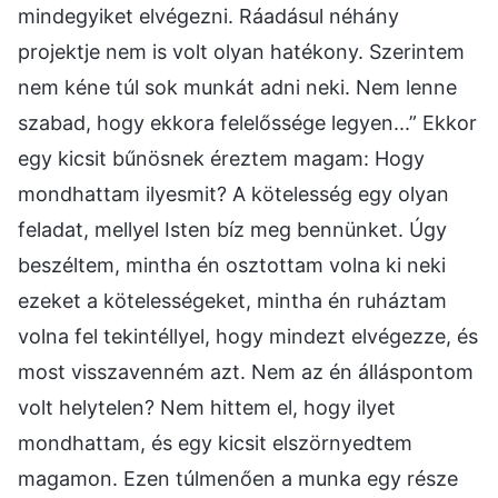
mindegyiket elvégezni. Ráadásul néhány
projektje nem is volt olyan hatékony. Szerintem
nem kéne túl sok munkát adni neki. Nem lenne
szabad, hogy ekkora felelőssége legyen...” Ekkor
egy kicsit bűnösnek éreztem magam: Hogy
mondhattam ilyesmit? A kötelesség egy olyan
feladat, mellyel Isten bíz meg bennünket. Úgy
beszéltem, mintha én osztottam volna ki neki
ezeket a kötelességeket, mintha én ruháztam
volna fel tekintéllyel, hogy mindezt elvégezze, és
most visszavenném azt. Nem az én álláspontom
volt helytelen? Nem hittem el, hogy ilyet
mondhattam, és egy kicsit elszörnyedtem
magamon. Ezen túlmenően a munka egy része