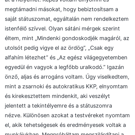
megtámadni másokat, hogy bebiztosítsam a
saját státuszomat, egyáltalán nem rendelkeztem
istenfélő szívvel. Olyan sátáni mérgek szerint
éltem, mint „Mindenki gondoskodjék magáról, az
utolsót pedig vigye el az ördög”, „Csak egy
alfahím létezhet” és „Az egész világegyetemben
egyedül én vagyok a legfőbb uralkodó.” Igazán
önző, aljas és arrogáns voltam. Úgy viselkedtem,
mint a zsarnoki és autokratikus KKP, elnyomtam
és kirekesztettem mindenkit, aki veszélyt
jelentett a tekintélyemre és a státuszomra
nézve. Különösen azokat a testvéreket nyomtam
el, akik tehetségesek és eredményesek voltak a
munkájukban. Megpróbáltam megszilárdítani a