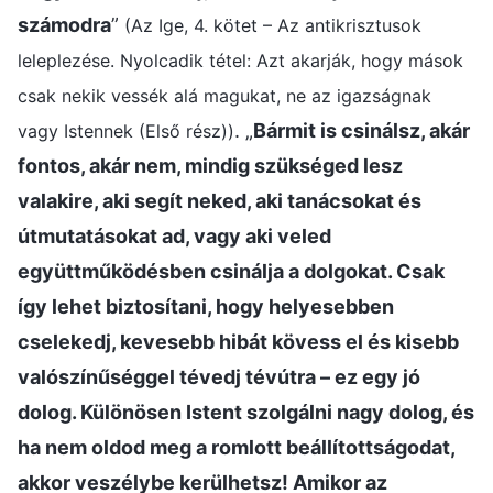
számodra
”
(Az Ige, 4. kötet – Az antikrisztusok
leleplezése. Nyolcadik tétel: Azt akarják, hogy mások
csak nekik vessék alá magukat, ne az igazságnak
. „
Bármit is csinálsz, akár
vagy Istennek (Első rész))
fontos, akár nem, mindig szükséged lesz
valakire, aki segít neked, aki tanácsokat és
útmutatásokat ad, vagy aki veled
együttműködésben csinálja a dolgokat. Csak
így lehet biztosítani, hogy helyesebben
cselekedj, kevesebb hibát kövess el és kisebb
valószínűséggel tévedj tévútra – ez egy jó
dolog. Különösen Istent szolgálni nagy dolog, és
ha nem oldod meg a romlott beállítottságodat,
akkor veszélybe kerülhetsz! Amikor az