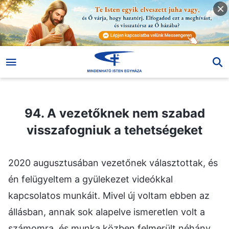
94. A vezetőknek nem szabad visszafogniuk a tehetségeket
94. A vezetőknek nem szabad
visszafogniuk a tehetségeket
2020 augusztusában vezetőnek választottak, és
én felügyeltem a gyülekezet videókkal
kapcsolatos munkáit. Mivel új voltam ebben az
állásban, annak sok alapelve ismeretlen volt a
számomra, és munka közben felmerült néhány