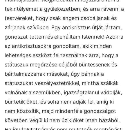
tekintélyemet a gyülekezetben, és arra rávenni a
testvéreket, hogy csak engem csodáljanak és
zárjanak szívükbe. Egy antikrisztus útját jártam,
gonoszat tettem és ellenálltam Istennek! Azokra
az antikrisztusokra gondoltam, akik minden
lehetséges eszközt felhasználnak arra, hogy a
státuszuk megőrzése céljából büntessenek és
bántalmazzanak másokat, úgy bánnak a
státuszukat veszélyeztetőkkel, mintha szálkák
volnának a szemükben, igazságtalanul vádolják,
büntetik őket, és soha nem adják fel, amíg ki
nem közösítik, majd mindenféle gonoszságot
követően végül ki nem űzik őket Isten házából.
Ha így folytatnám és nem mutatnék megbánást,