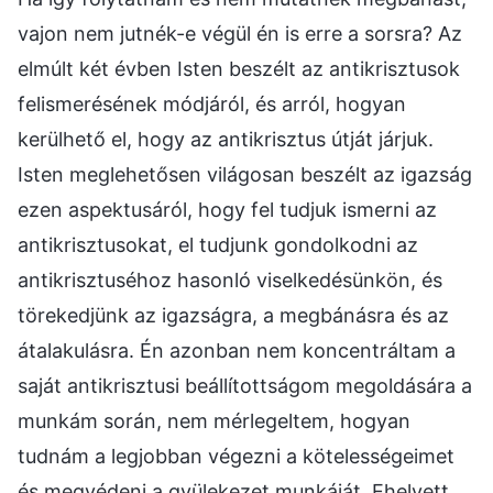
vajon nem jutnék-e végül én is erre a sorsra? Az
elmúlt két évben Isten beszélt az antikrisztusok
felismerésének módjáról, és arról, hogyan
kerülhető el, hogy az antikrisztus útját járjuk.
Isten meglehetősen világosan beszélt az igazság
ezen aspektusáról, hogy fel tudjuk ismerni az
antikrisztusokat, el tudjunk gondolkodni az
antikrisztuséhoz hasonló viselkedésünkön, és
törekedjünk az igazságra, a megbánásra és az
átalakulásra. Én azonban nem koncentráltam a
saját antikrisztusi beállítottságom megoldására a
munkám során, nem mérlegeltem, hogyan
tudnám a legjobban végezni a kötelességeimet
és megvédeni a gyülekezet munkáját. Ehelyett