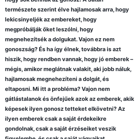
természete szerint élve hajlamosak arra, hogy
lekicsinyeljék az embereket, hogy
megpróbálják őket leszólni, hogy
megnehezítsék a dolgukat. Vajon ez nem
gonoszság? És ha így élnek, továbbra is azt
hiszik, hogy rendben vannak, hogy jó emberek –
mégis, amikor meglátnak valakit, aki jobb náluk,
hajlamosak megnehezíteni a dolgát, és
eltaposni. Mi itt a probléma? Vajon nem
gátlástalanok és önfejűek azok az emberek, akik
képesek ilyen gonosz tetteket elkövetni? Az
ilyen emberek csak a saját érdekeikre
gondolnak, csak a saját érzéseiket veszik
figyelembe, és csak a saját vágyaikat,