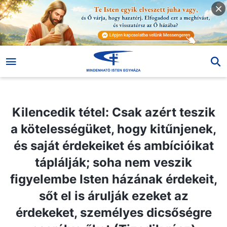
Kilencedik tétel: Csak azért teszik a kötelességüket, hogy kitűnjenek, és saját érdekeiket és ambícióikat táplálják; soha nem veszik figyelembe Isten házának érdekeit, sőt el is árulják ezeket az érdekeket, személyes dicsőségre cserélve őket (Tizedik rész)
Kilencedik tétel: Csak azért teszik
a kötelességüket, hogy kitűnjenek,
és saját érdekeiket és ambícióikat
táplálják; soha nem veszik
figyelembe Isten házának érdekeit,
sőt el is árulják ezeket az
érdekeket, személyes dicsőségre