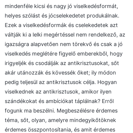
mindenféle kicsi és nagy jó viselkedésformát,
helyes szólást és jócselekedetet produkálnak.
Ezek a viselkedésformák és cselekedetek azt
váltják ki a lelki megértéssel nem rendelkező, az
igazságra alapvetően nem törekvő és csak a jó
viselkedés meglétére figyelő emberekből, hogy
irigyeljék és csodálják az antikrisztusokat, sőt
akár utánozzák és kövessék őket; ily módon
pedig teljesül az antikrisztusok célja. Hogyan
viselkednek az antikrisztusok, amikor ilyen
szándékokat és ambíciókat táplálnak? Erről
fogunk ma beszélni. Megbeszélésre érdemes
téma, sőt, olyan, amelyre mindegyikőtöknek
érdemes összpontosítania, és amit érdemes