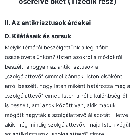
cserélve őket (Tizedik rész)
II. Az antikrisztusok érdekei
D. Kilátásaik és sorsuk
Melyik témáról beszélgettünk a legutóbbi
összejövetelünkön? (Isten azokról a módokról
beszélt, ahogyan az antikrisztusok a
„szolgálattevő” címmel bánnak. Isten elsőként
arról beszélt, hogy Isten miként határozza meg a
„szolgálattevő” címet. Isten arról a különbségről
is beszélt, ami azok között van, akik maguk
mögött hagyták a szolgálattevő állapotát, illetve
akik még mindig szolgálattevők, majd Isten végül
az antikrisztusok „szolgálattevő” címre