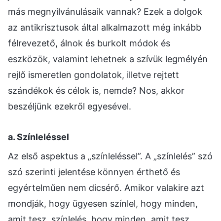
más megnyilvánulásaik vannak? Ezek a dolgok
az antikrisztusok által alkalmazott még inkább
félrevezető, álnok és burkolt módok és
eszközök, valamint lehetnek a szívük legmélyén
rejlő ismeretlen gondolatok, illetve rejtett
szándékok és célok is, nemde? Nos, akkor
beszéljünk ezekről egyesével.
a. Színleléssel
Az első aspektus a „színleléssel”. A „színlelés” szó
szó szerinti jelentése könnyen érthető és
egyértelműen nem dicsérő. Amikor valakire azt
mondják, hogy ügyesen színlel, hogy minden,
amit tesz, színlelés, hogy minden, amit tesz,