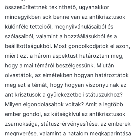
összesűrítettnek tekinthető, ugyanakkor
mindegyikben sok benne van az antikrisztusok
különféle tetteiből, megnyilvánulásaiból és
szólásaiból, valamint a hozzáállásukból és a
beállítottságukból. Most gondolkodjatok el azon,
miért ezt a három aspektust határoztam meg,
hogy a mai témáról beszélgessünk. Miután
olvastátok, az elmétekben hogyan határoztátok
meg ezt a témát, hogy hogyan viszonyulnak az
antikrisztusok a gyülekezetbeli státuszukhoz?
Milyen elgondolásaitok voltak? Amit a legtöbb
ember gondol, az kétségkívül az antikrisztusok
zsarnoksága, státusz-érvényesítése, az emberek
megnyerése, valamint a hatalom megkaparintása