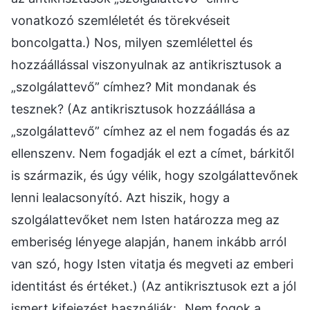
vonatkozó szemléletét és törekvéseit
boncolgatta.) Nos, milyen szemlélettel és
hozzáállással viszonyulnak az antikrisztusok a
„szolgálattevő” címhez? Mit mondanak és
tesznek? (Az antikrisztusok hozzáállása a
„szolgálattevő” címhez az el nem fogadás és az
ellenszenv. Nem fogadják el ezt a címet, bárkitől
is származik, és úgy vélik, hogy szolgálattevőnek
lenni lealacsonyító. Azt hiszik, hogy a
szolgálattevőket nem Isten határozza meg az
emberiség lényege alapján, hanem inkább arról
van szó, hogy Isten vitatja és megveti az emberi
identitást és értéket.) (Az antikrisztusok ezt a jól
ismert kifejezést használják: „Nem fogok a