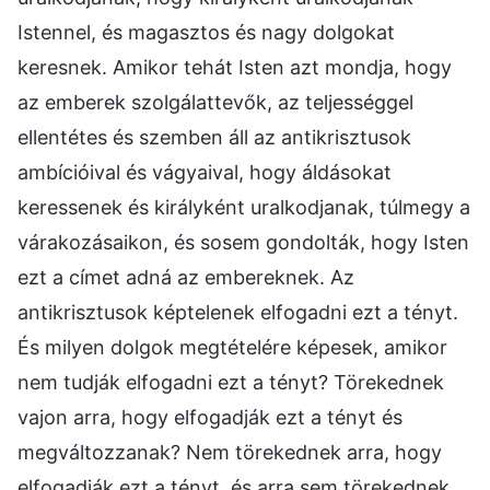
Istennel, és magasztos és nagy dolgokat
keresnek. Amikor tehát Isten azt mondja, hogy
az emberek szolgálattevők, az teljességgel
ellentétes és szemben áll az antikrisztusok
ambícióival és vágyaival, hogy áldásokat
keressenek és királyként uralkodjanak, túlmegy a
várakozásaikon, és sosem gondolták, hogy Isten
ezt a címet adná az embereknek. Az
antikrisztusok képtelenek elfogadni ezt a tényt.
És milyen dolgok megtételére képesek, amikor
nem tudják elfogadni ezt a tényt? Törekednek
vajon arra, hogy elfogadják ezt a tényt és
megváltozzanak? Nem törekednek arra, hogy
elfogadják ezt a tényt, és arra sem törekednek,