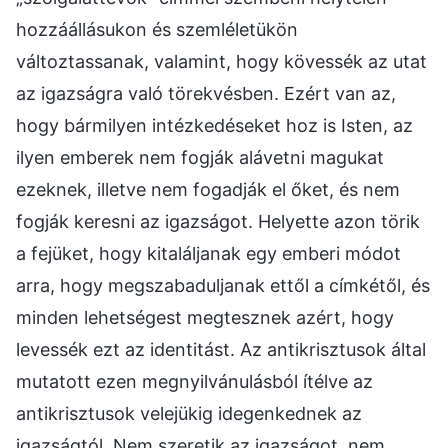
hozzáállásukon és szemléletükön
változtassanak, valamint, hogy kövessék az utat
az igazságra való törekvésben. Ezért van az,
hogy bármilyen intézkedéseket hoz is Isten, az
ilyen emberek nem fogják alávetni magukat
ezeknek, illetve nem fogadják el őket, és nem
fogják keresni az igazságot. Helyette azon törik
a fejüket, hogy kitaláljanak egy emberi módot
arra, hogy megszabaduljanak ettől a címkétől, és
minden lehetségest megtesznek azért, hogy
levessék ezt az identitást. Az antikrisztusok által
mutatott ezen megnyilvánulásból ítélve az
antikrisztusok velejükig idegenkednek az
igazságtól. Nem szeretik az igazságot, nem