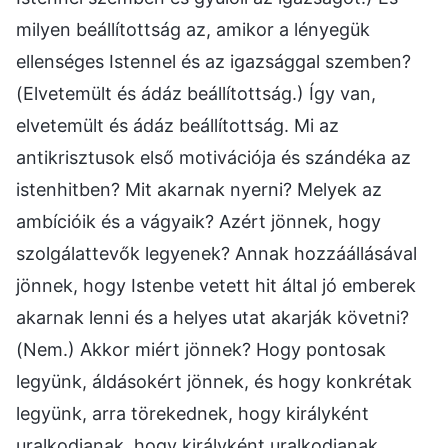
milyen beállítottság az, amikor a lényegük
ellenséges Istennel és az igazsággal szemben?
(Elvetemült és ádáz beállítottság.) Így van,
elvetemült és ádáz beállítottság. Mi az
antikrisztusok első motivációja és szándéka az
istenhitben? Mit akarnak nyerni? Melyek az
ambícióik és a vágyaik? Azért jönnek, hogy
szolgálattevők legyenek? Annak hozzáállásával
jönnek, hogy Istenbe vetett hit által jó emberek
akarnak lenni és a helyes utat akarják követni?
(Nem.) Akkor miért jönnek? Hogy pontosak
legyünk, áldásokért jönnek, és hogy konkrétak
legyünk, arra törekednek, hogy királyként
uralkodjanak, hogy királyként uralkodjanak