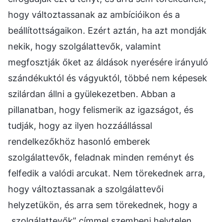
hogy változtassanak az ambícióikon és a
beállítottságaikon. Ezért aztán, ha azt mondják
nekik, hogy szolgálattevők, valamint
megfosztják őket az áldások nyerésére irányuló
szándékuktól és vágyuktól, többé nem képesek
szilárdan állni a gyülekezetben. Abban a
pillanatban, hogy felismerik az igazságot, és
tudják, hogy az ilyen hozzáállással
rendelkezőkhöz hasonló emberek
szolgálattevők, feladnak minden reményt és
felfedik a valódi arcukat. Nem törekednek arra,
hogy változtassanak a szolgálattevői
helyzetükön, és arra sem törekednek, hogy a
„szolgálattevők” címmel szembeni helytelen