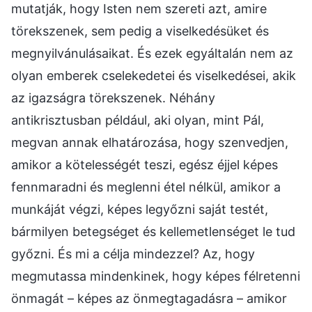
mutatják, hogy Isten nem szereti azt, amire
törekszenek, sem pedig a viselkedésüket és
megnyilvánulásaikat. És ezek egyáltalán nem az
olyan emberek cselekedetei és viselkedései, akik
az igazságra törekszenek. Néhány
antikrisztusban például, aki olyan, mint Pál,
megvan annak elhatározása, hogy szenvedjen,
amikor a kötelességét teszi, egész éjjel képes
fennmaradni és meglenni étel nélkül, amikor a
munkáját végzi, képes legyőzni saját testét,
bármilyen betegséget és kellemetlenséget le tud
győzni. És mi a célja mindezzel? Az, hogy
megmutassa mindenkinek, hogy képes félretenni
önmagát – képes az önmegtagadásra – amikor