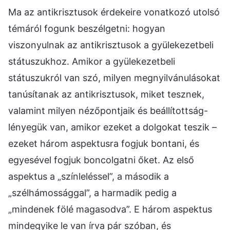
Ma az antikrisztusok érdekeire vonatkozó utolsó
témáról fogunk beszélgetni: hogyan
viszonyulnak az antikrisztusok a gyülekezetbeli
státuszukhoz. Amikor a gyülekezetbeli
státuszukról van szó, milyen megnyilvánulásokat
tanúsítanak az antikrisztusok, miket tesznek,
valamint milyen nézőpontjaik és beállítottság-
lényegük van, amikor ezeket a dolgokat teszik –
ezeket három aspektusra fogjuk bontani, és
egyesével fogjuk boncolgatni őket. Az első
aspektus a „színleléssel”, a második a
„szélhámossággal”, a harmadik pedig a
„mindenek fölé magasodva”. E három aspektus
mindegyike le van írva pár szóban, és