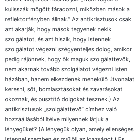
kulisszák mögött fáradozni, miközben mások a
reflektorfényben állnak.” Az antikrisztusok csak
azt akarják, hogy mások tegyenek nekik
szolgálatot, és azt hiszik, hogy Istennek
szolgálatot végezni szégyenteljes dolog, amikor
pedig rájönnek, hogy ők maguk szolgálattevők,
nem akarnak tovább szolgálatot végezni Isten
házában, hanem elkezdenek menekülő útvonalat
keresni, sőt, bomlasztásokat és zavarásokat
okoznak, és pusztító dolgokat tesznek.) Az
antikrisztusok „szolgálattevő” címhez való
hozzáállásából ítélve milyennek látjuk a
lényegüket? (A lényegük olyan, amely ellenséges
Istennel szemben és gyűlöli az igazságot.) És