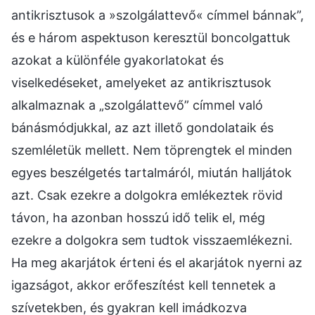
antikrisztusok a »szolgálattevő« címmel bánnak”,
és e három aspektuson keresztül boncolgattuk
azokat a különféle gyakorlatokat és
viselkedéseket, amelyeket az antikrisztusok
alkalmaznak a „szolgálattevő” címmel való
bánásmódjukkal, az azt illető gondolataik és
szemléletük mellett. Nem töprengtek el minden
egyes beszélgetés tartalmáról, miután halljátok
azt. Csak ezekre a dolgokra emlékeztek rövid
távon, ha azonban hosszú idő telik el, még
ezekre a dolgokra sem tudtok visszaemlékezni.
Ha meg akarjátok érteni és el akarjátok nyerni az
igazságot, akkor erőfeszítést kell tennetek a
szívetekben, és gyakran kell imádkozva