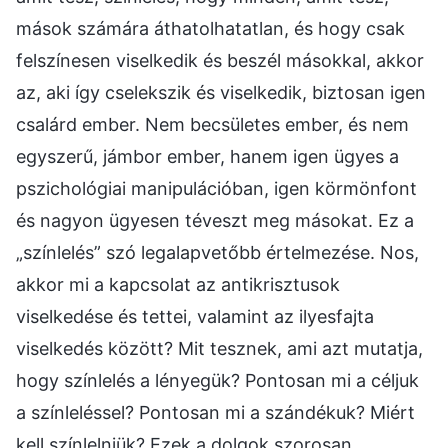
mások számára áthatolhatatlan, és hogy csak
felszínesen viselkedik és beszél másokkal, akkor
az, aki így cselekszik és viselkedik, biztosan igen
csalárd ember. Nem becsületes ember, és nem
egyszerű, jámbor ember, hanem igen ügyes a
pszichológiai manipulációban, igen körmönfont
és nagyon ügyesen téveszt meg másokat. Ez a
„színlelés” szó legalapvetőbb értelmezése. Nos,
akkor mi a kapcsolat az antikrisztusok
viselkedése és tettei, valamint az ilyesfajta
viselkedés között? Mit tesznek, ami azt mutatja,
hogy színlelés a lényegük? Pontosan mi a céljuk
a színleléssel? Pontosan mi a szándékuk? Miért
kell színlelniük? Ezek a dolgok szorosan