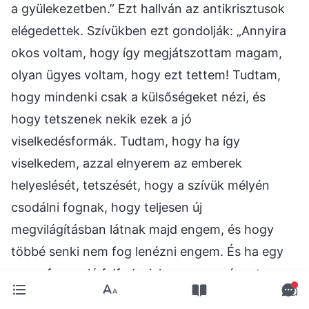
a gyülekezetben.” Ezt hallván az antikrisztusok
elégedettek. Szívükben ezt gondolják: „Annyira
okos voltam, hogy így megjátszottam magam,
olyan ügyes voltam, hogy ezt tettem! Tudtam,
hogy mindenki csak a külsőségeket nézi, és
hogy tetszenek nekik ezek a jó
viselkedésformák. Tudtam, hogy ha így
viselkedem, azzal elnyerem az emberek
helyeslését, tetszését, hogy a szívük mélyén
csodálni fognak, hogy teljesen új
megvilágításban látnak majd engem, és hogy
többé senki nem fog lenézni engem. És ha egy
nap a fennvaló felfedezi, hogy nem végeztem
valódi munkát és elbocsát engem, akkor