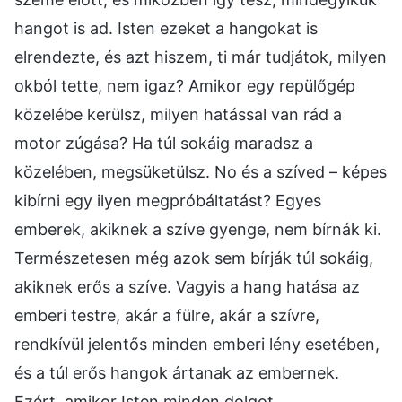
hangot is ad. Isten ezeket a hangokat is
elrendezte, és azt hiszem, ti már tudjátok, milyen
okból tette, nem igaz? Amikor egy repülőgép
közelébe kerülsz, milyen hatással van rád a
motor zúgása? Ha túl sokáig maradsz a
közelében, megsüketülsz. No és a szíved – képes
kibírni egy ilyen megpróbáltatást? Egyes
emberek, akiknek a szíve gyenge, nem bírnák ki.
Természetesen még azok sem bírják túl sokáig,
akiknek erős a szíve. Vagyis a hang hatása az
emberi testre, akár a fülre, akár a szívre,
rendkívül jelentős minden emberi lény esetében,
és a túl erős hangok ártanak az embernek.
Ezért, amikor Isten minden dolgot