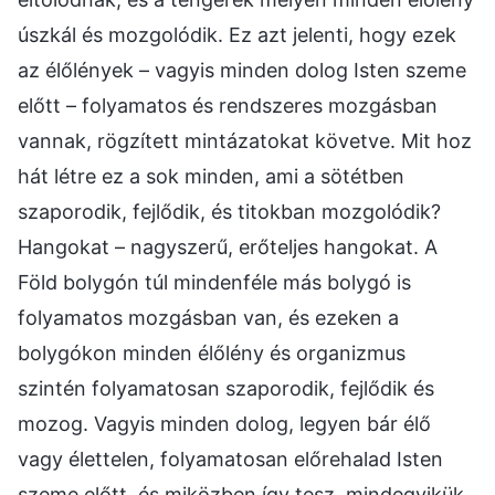
úszkál és mozgolódik. Ez azt jelenti, hogy ezek
az élőlények – vagyis minden dolog Isten szeme
előtt – folyamatos és rendszeres mozgásban
vannak, rögzített mintázatokat követve. Mit hoz
hát létre ez a sok minden, ami a sötétben
szaporodik, fejlődik, és titokban mozgolódik?
Hangokat – nagyszerű, erőteljes hangokat. A
Föld bolygón túl mindenféle más bolygó is
folyamatos mozgásban van, és ezeken a
bolygókon minden élőlény és organizmus
szintén folyamatosan szaporodik, fejlődik és
mozog. Vagyis minden dolog, legyen bár élő
vagy élettelen, folyamatosan előrehalad Isten
szeme előtt, és miközben így tesz, mindegyikük