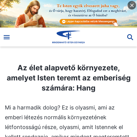
Az élet alapvető környezete, amelyet Isten teremt az emberiség számára: Hang
Az élet alapvető környezete,
amelyet Isten teremt az emberiség
számára: Hang
Mi a harmadik dolog? Ez is olyasmi, ami az
emberi létezés normális környezetének
létfontosságú része, olyasmi, amit Istennek el
kellett rendeznie, amikor mindent megteremtett.