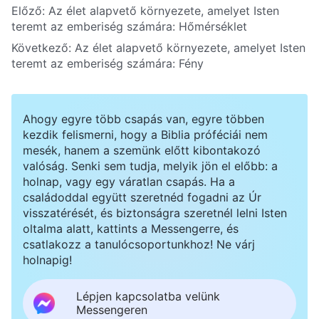
Előző:
Az élet alapvető környezete, amelyet Isten
teremt az emberiség számára: Hőmérséklet
Következő:
Az élet alapvető környezete, amelyet Isten
teremt az emberiség számára: Fény
Ahogy egyre több csapás van, egyre többen
kezdik felismerni, hogy a Biblia próféciái nem
mesék, hanem a szemünk előtt kibontakozó
valóság. Senki sem tudja, melyik jön el előbb: a
holnap, vagy egy váratlan csapás. Ha a
családoddal együtt szeretnéd fogadni az Úr
visszatérését, és biztonságra szeretnél lelni Isten
oltalma alatt, kattints a Messengerre, és
csatlakozz a tanulócsoportunkhoz! Ne várj
holnapig!
Lépjen kapcsolatba velünk
Messengeren