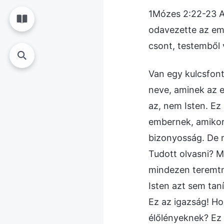
1Mózes 2:22-23 Az
odavezette az em
csont, testemből 
Van egy kulcsfont
neve, aminek az e
az, nem Isten. Ez 
embernek, amikor 
bizonyosság. De 
Tudott olvasni? M
mindezen teremtm
Isten azt sem tan
Ez az igazság! H
élőlényeknek? Ez 