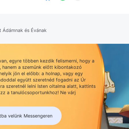
zít Ádámnak és Évának
an, egyre többen kezdik felismerni, hogy a
k, hanem a szemünk előtt kibontakozó
elyik jön el előbb: a holnap, vagy egy
ádoddal együtt szeretnéd fogadni az Úr
a szeretnél lelni Isten oltalma alatt, kattints
ozz a tanulócsoportunkhoz! Ne várj
tba velünk Messengeren