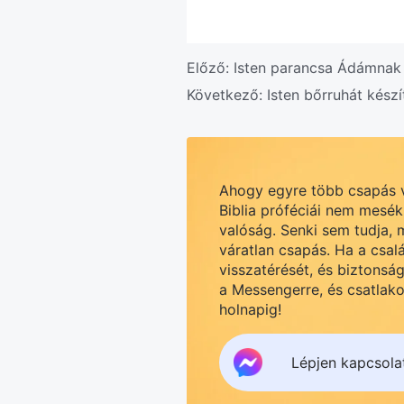
Előző:
Isten parancsa Ádámnak
Következő:
Isten bőrruhát kés
Ahogy egyre több csapás v
Biblia próféciái nem mesé
valóság. Senki sem tudja, m
váratlan csapás. Ha a csal
visszatérését, és biztonságr
a Messengerre, és csatlak
holnapig!
Lépjen kapcsola