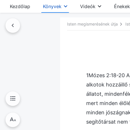
Kezdőlap
Könyvek
Videók
Énekek
Isten megismerésének útja
Is
nyvben
1Mózes 2:18-20 A
alkotok hozzáillő
állatot, mindenfé
mert minden élőlé
minden jószágnak,
segítőtársat nem t