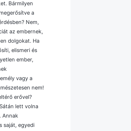
ket. Bármilyen
 megerősítve a
 kérdésben? Nem,
nciát az embernek,
yen dolgokat. Ha
íti, elismeri és
gyetlen ember,
nek
zemély vagy a
Természetesen nem!
eltérő erővel?
átán lett volna
t. Annak
 saját, egyedi