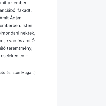
 amit az ember
genciából fakadt,
. Amit Ádám
z emberben. Isten
elmondani nektek,
mije van és ami Ő,
z élő teremtmény,
 cselekedjen –
ete és Isten Maga I.)