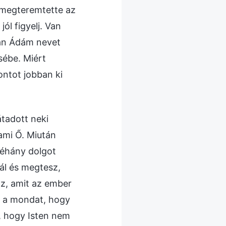
n megteremtette az
ól figyelj. Van
tán Ádám nevet
sébe. Miért
ontot jobban ki
átadott neki
 ami Ő. Miután
néhány dolgot
lál és megtesz,
az, amit az ember
az a mondat, hogy
i, hogy Isten nem