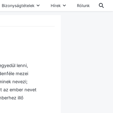
Bizonyságtételek
Hírek
Rólunk
gyedül lenni,
ndenféle mezei
minek nevezi;
tt az ember nevet
berhez illő