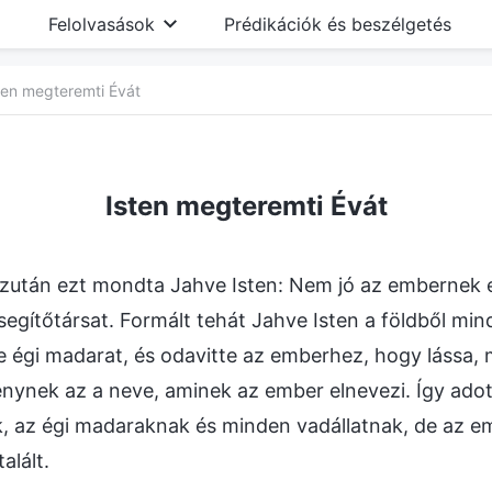
Felolvasások
Prédikációk és beszélgetés
ten megteremti Évát
Isten megteremti Évát
zután ezt mondta Jahve Isten: Nem jó az embernek e
 segítőtársat. Formált tehát Jahve Isten a földből mi
le égi madarat, és odavitte az emberhez, hogy lássa, 
nynek az a neve, aminek az ember elnevezi. Így ado
 az égi madaraknak és minden vadállatnak, de az em
alált.