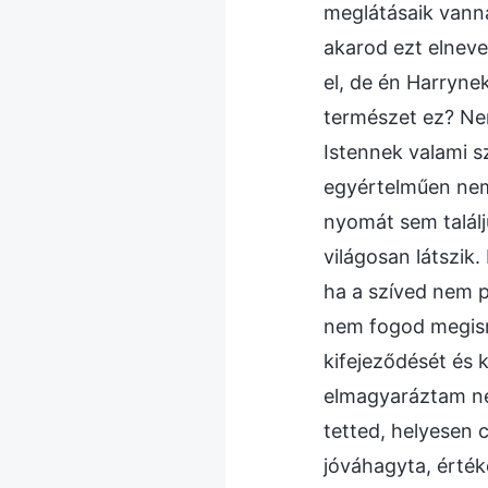
meglátásaik vanna
akarod ezt elnev
el, de én Harryne
természet ez? Nem
Istennek valami s
egyértelműen nem!
nyomát sem találj
világosan látszik
ha a szíved nem p
nem fogod megism
kifejeződését és 
elmagyaráztam nek
tetted, helyesen 
jóváhagyta, érték