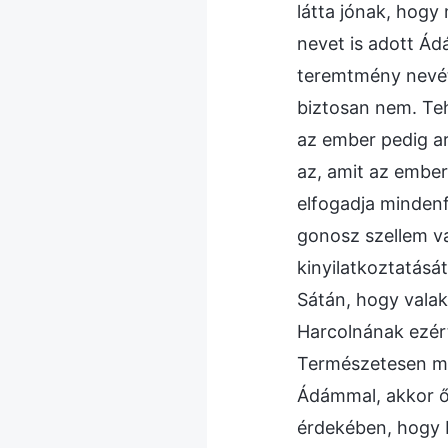
látta jónak, hogy
nevet is adott Ád
teremtmény nevét.
biztosan nem. Teh
az ember pedig ar
az, amit az ember 
elfogadja mindenfé
gonosz szellem va
kinyilatkoztatásá
Sátán, hogy valak
Harcolnának ezért 
Természetesen me
Ádámmal, akkor ők
érdekében, hogy b