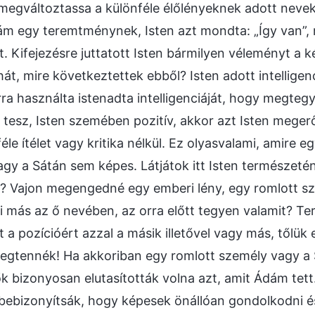
 megváltoztassa a különféle élőlényeknek adott neve
ám egy teremtménynek, Isten azt mondta: „Így van”,
 Kifejezésre juttatott Isten bármilyen véleményt a
át, mire következtettek ebből? Isten adott intellige
ra használta istenadta intelligenciáját, hogy megteg
tesz, Isten szemében pozitív, akkor azt Isten megerős
le ítélet vagy kritika nélkül. Ez olyasvalami, amire e
gy a Sátán sem képes. Látjátok itt Isten természeté
t? Vajon megengedné egy emberi lény, egy romlott s
i más az ő nevében, az orra előtt tegyen valamit? 
a pozícióért azzal a másik illetővel vagy más, tőlük 
gtennék! Ha akkoriban egy romlott személy vagy a S
 bizonyosan elutasították volna azt, amit Ádám tet
ebizonyítsák, hogy képesek önállóan gondolkodni és