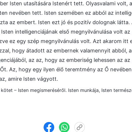
er Isten utasítására Istenért tett. Olyasvalami volt,
sten nevében tett. Isten szemében ez abból az intelli
ázta az embert. Isten ezt jó és pozitív dolognak látta
 Isten intelligenciájának első megnyilvánulása volt a
ve ez egy szép megnyilvánulás volt. Azt akarom itt 
azzal, hogy átadott az embernek valamennyit abból, a
ligenciájából, az az, hogy az emberiség lehessen az a
 Őt. Az, hogy egy ilyen élő teremtmény az Ő nevében
az, amire Isten vágyott.
. kötet – Isten megismeréséről. Isten munkája, Isten termész