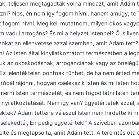
k, teljesen megtagadták volna mindazt, amit Ádám te
ezni? Nos, én nem így fogom hívni, hanem amúgy; t
k fogom hívni. Meg kell mutatnom, milyen okos vagyo
 vadul arrogáns? És mi a helyzet Istennel? Ő is ilye
zokatlan ellenvetése azzal szemben, amit Ádám tett?
 Az Isten által kinyilatkoztatott természetben a le
uk az okoskodásnak, arroganciának vagy az önelégül
. Ez jelentéktelen pontnak tűnhet, de ha nem érted me
róbál rájönni, hogyan cselekszik Isten és mi Isten ho
erni Isten természetét, és nem fogod látni Isten t
kinyilatkoztatását. Nem így van? Egyetértetek azzal,
tek? Ádám tetteire válaszul Isten nem hirdette ki m
cselekedtél, Én pedig egyetértek!” A szívében azonba
elte és megtapsolta, amit Ádám tett. A teremtés óta e