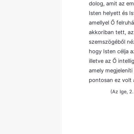
dolog, amit az emb
Isten helyett és I
amellyel Ő felruh
akkoriban tett, az
szemszögéből néz
hogy Isten célja 
illetve az Ő intel
amely megjeleníti
pontosan ez volt 
(Az Ige, 2