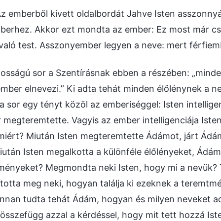
 emberből kivett oldalbordát Jahve Isten asszonnyá
berhez. Akkor ezt mondta az ember: Ez most már c
való test. Asszonyember legyen a neve: mert férfiemb
osságú sor a Szentírásnak ebben a részében: „minde
mber elnevezi.” Ki adta tehát minden élőlénynek a n
a sor egy tényt közöl az emberiséggel: Isten intellige
megteremtette. Vagyis az ember intelligenciája Isten
miért? Miután Isten megteremtette Ádámot, járt Ádá
iután Isten megalkotta a különféle élőlényeket, Ádám
ényeket? Megmondta neki Isten, hogy mi a nevük?
ította meg neki, hogyan találja ki ezeknek a teremtm
onnan tudta tehát Ádám, hogyan és milyen neveket a
összefügg azzal a kérdéssel, hogy mit tett hozzá Is