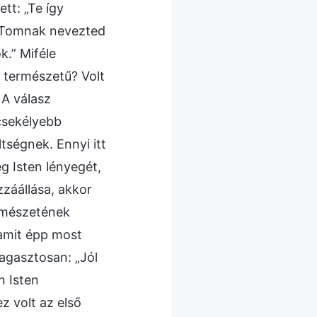
tt: „Te így
e Tomnak nevezted
k.” Miféle
n természetű? Volt
 A válasz
gcsekélyebb
tségnek. Ennyi itt
g Isten lényegét,
zzáállása, akkor
ermészetének
 amit épp most
agasztosan: „Jól
n Isten
z volt az első