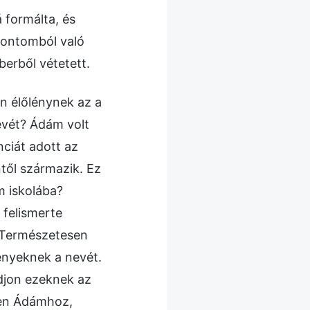
 formálta, és
sontomból való
erből vétetett.
n élőlénynek az a
evét? Ádám volt
nciát adott az
től származik. Ez
m iskolába?
 felismerte
 Természetesen
ényeknek a nevét.
djon ezeknek az
ten Ádámhoz,