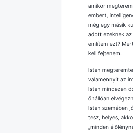
amikor megteremte
embert, intelligen
még egy másik kul
adott ezeknek az 
említem ezt? Mert
kell fejtenem.
Isten megteremtett
valamennyit az int
Isten mindezen d
önállóan elvégezn
Isten szemében jó
tesz, helyes, akk
„minden élőlényne