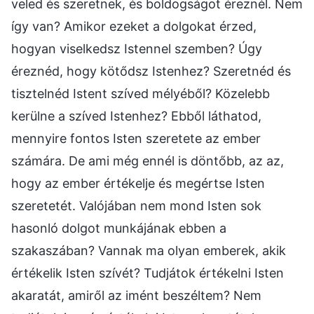
veled és szeretnek, és boldogságot éreznél. Nem
így van? Amikor ezeket a dolgokat érzed,
hogyan viselkedsz Istennel szemben? Úgy
éreznéd, hogy kötődsz Istenhez? Szeretnéd és
tisztelnéd Istent szíved mélyéből? Közelebb
kerülne a szíved Istenhez? Ebből láthatod,
mennyire fontos Isten szeretete az ember
számára. De ami még ennél is döntőbb, az az,
hogy az ember értékelje és megértse Isten
szeretetét. Valójában nem mond Isten sok
hasonló dolgot munkájának ebben a
szakaszában? Vannak ma olyan emberek, akik
értékelik Isten szívét? Tudjátok értékelni Isten
akaratát, amiről az imént beszéltem? Nem