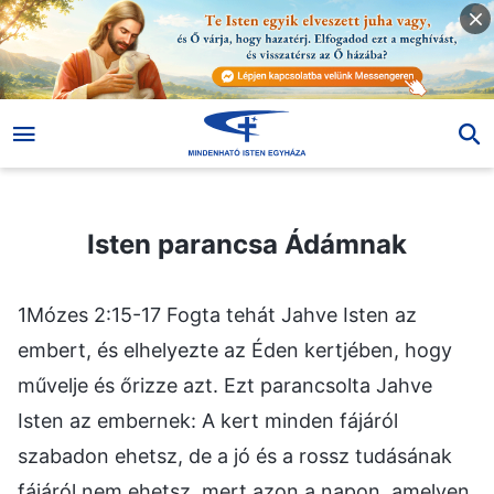
Isten parancsa Ádámnak
Isten parancsa Ádámnak
1Mózes 2:15-17 Fogta tehát Jahve Isten az
embert, és elhelyezte az Éden kertjében, hogy
művelje és őrizze azt. Ezt parancsolta Jahve
Isten az embernek: A kert minden fájáról
szabadon ehetsz, de a jó és a rossz tudásának
fájáról nem ehetsz, mert azon a napon, amelyen