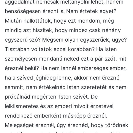
aggodalmát nemcsak méltányolni lehet, hanem
bensőségesen érezni is. Nem értetek egyet?
Miután hallottátok, hogy ezt mondom, még
mindig azt hiszitek, hogy mindez csak néhány
egyszerű szó? Mégsem olyan egyszerűek, ugye?
Tisztában voltatok ezzel korábban? Ha Isten
személyesen mondaná neked ezt a pár szót, mit
éreznél belül? Ha nem lennél emberséges ember,
ha a szíved jéghideg lenne, akkor nem éreznél
semmit, nem értékelnéd Isten szeretetét és nem
próbálnád megérteni Isten szívét. De
lelkiismeretes és az emberi mivolt érzetével
rendelkező emberként másképp éreznél.
Melegséget éreznél, úgy éreznéd, hogy törődnek