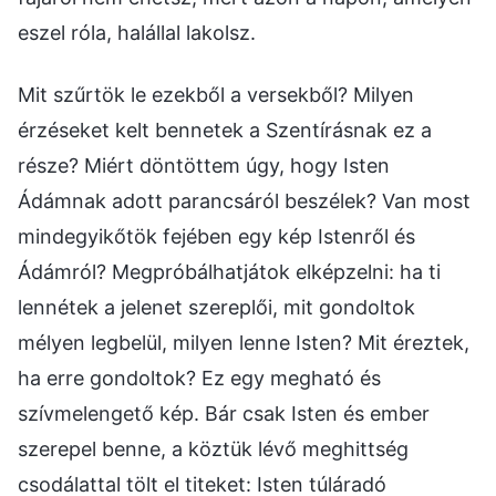
eszel róla, halállal lakolsz.
Mit szűrtök le ezekből a versekből? Milyen
érzéseket kelt bennetek a Szentírásnak ez a
része? Miért döntöttem úgy, hogy Isten
Ádámnak adott parancsáról beszélek? Van most
mindegyikőtök fejében egy kép Istenről és
Ádámról? Megpróbálhatjátok elképzelni: ha ti
lennétek a jelenet szereplői, mit gondoltok
mélyen legbelül, milyen lenne Isten? Mit éreztek,
ha erre gondoltok? Ez egy megható és
szívmelengető kép. Bár csak Isten és ember
szerepel benne, a köztük lévő meghittség
csodálattal tölt el titeket: Isten túláradó