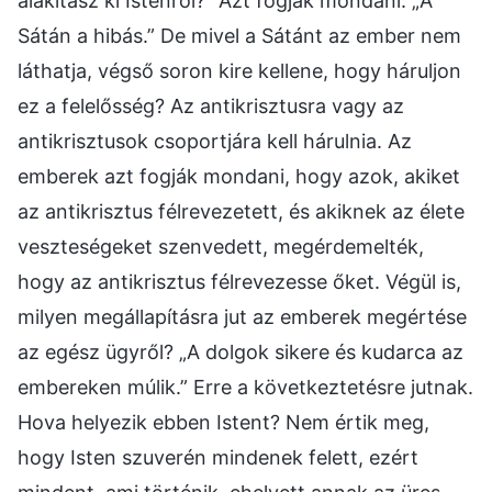
alakítasz ki Istenről?” Azt fogják mondani: „A
Sátán a hibás.” De mivel a Sátánt az ember nem
láthatja, végső soron kire kellene, hogy háruljon
ez a felelősség? Az antikrisztusra vagy az
antikrisztusok csoportjára kell hárulnia. Az
emberek azt fogják mondani, hogy azok, akiket
az antikrisztus félrevezetett, és akiknek az élete
veszteségeket szenvedett, megérdemelték,
hogy az antikrisztus félrevezesse őket. Végül is,
milyen megállapításra jut az emberek megértése
az egész ügyről? „A dolgok sikere és kudarca az
embereken múlik.” Erre a következtetésre jutnak.
Hova helyezik ebben Istent? Nem értik meg,
hogy Isten szuverén mindenek felett, ezért