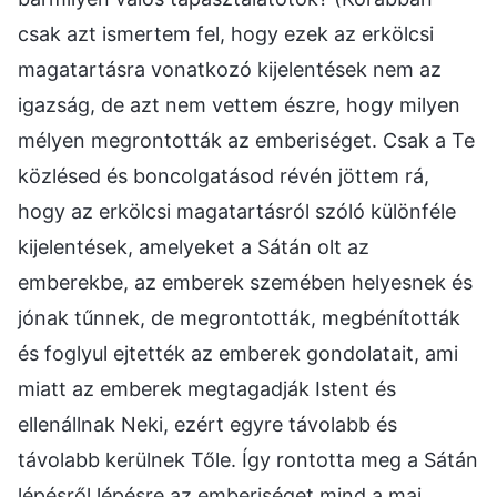
csak azt ismertem fel, hogy ezek az erkölcsi
magatartásra vonatkozó kijelentések nem az
igazság, de azt nem vettem észre, hogy milyen
mélyen megrontották az emberiséget. Csak a Te
közlésed és boncolgatásod révén jöttem rá,
hogy az erkölcsi magatartásról szóló különféle
kijelentések, amelyeket a Sátán olt az
emberekbe, az emberek szemében helyesnek és
jónak tűnnek, de megrontották, megbénították
és foglyul ejtették az emberek gondolatait, ami
miatt az emberek megtagadják Istent és
ellenállnak Neki, ezért egyre távolabb és
távolabb kerülnek Tőle. Így rontotta meg a Sátán
lépésről lépésre az emberiséget mind a mai