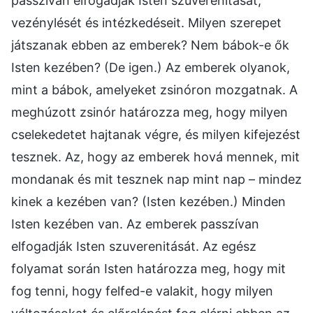
passzívan elfogadják Isten szuverenitását,
vezénylését és intézkedéseit. Milyen szerepet
játszanak ebben az emberek? Nem bábok-e ők
Isten kezében? (De igen.) Az emberek olyanok,
mint a bábok, amelyeket zsinóron mozgatnak. A
meghúzott zsinór határozza meg, hogy milyen
cselekedetet hajtanak végre, és milyen kifejezést
tesznek. Az, hogy az emberek hová mennek, mit
mondanak és mit tesznek nap mint nap – mindez
kinek a kezében van? (Isten kezében.) Minden
Isten kezében van. Az emberek passzívan
elfogadják Isten szuverenitását. Az egész
folyamat során Isten határozza meg, hogy mit
fog tenni, hogy felfed-e valakit, hogy milyen