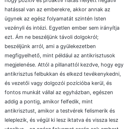
hogy pozitív és proaktív hatás helyett negatív
hatással van az emberekre, akkor annak az
ügynek az egész folyamatát szintén Isten
vezényli és intézi. Egyetlen ember sem irányítja
ezt. Ám ne beszéljünk távoli dolgokról;
beszéljünk arról, ami a gyülekezetben
megfigyelhető, mint például az antikrisztusok
megjelenése. Attól a pillanattól kezdve, hogy egy
antikrisztus felbukkan és elkezd tevékenykedni,
és vezetői vagy dolgozói pozícióba kerül, és
fontos munkát vállal az egyházban, egészen
addig a pontig, amikor felfedik, mint
antikrisztust, amikor a testvérek felismerik és
leleplezik, és végül ki lesz iktatva és vissza lesz