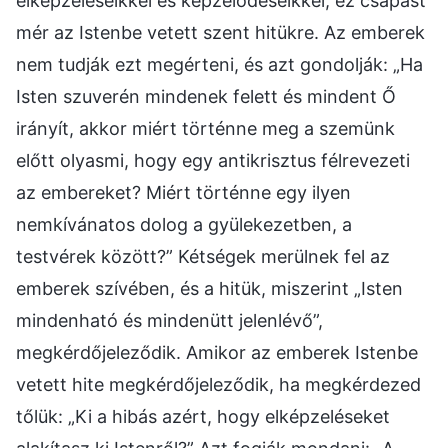
elképzeléseikkel és képzelődéseikkel, ez csapást
mér az Istenbe vetett szent hitükre. Az emberek
nem tudják ezt megérteni, és azt gondolják: „Ha
Isten szuverén mindenek felett és mindent Ő
irányít, akkor miért történne meg a szemünk
előtt olyasmi, hogy egy antikrisztus félrevezeti
az embereket? Miért történne egy ilyen
nemkívánatos dolog a gyülekezetben, a
testvérek között?” Kétségek merülnek fel az
emberek szívében, és a hitük, miszerint „Isten
mindenható és mindenütt jelenlévő”,
megkérdőjeleződik. Amikor az emberek Istenbe
vetett hite megkérdőjeleződik, ha megkérdezed
tőlük: „Ki a hibás azért, hogy elképzeléseket