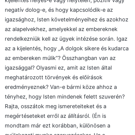
kijelentés helyes-e vagy helytelen, pozitív vagy
negatív dolog-e, és hogy kapcsolódik-e az
igazsághoz, Isten követelményeihez és azokhoz
az alapelvekhez, amelyekkel az embereknek
rendelkezniük kell az ügyek intézése során. Igaz
az a kijelentés, hogy „A dolgok sikere és kudarca
az embereken múlik”? Összhangban van az
igazsággal? Olyasmi ez, amit az Isten által
meghatározott törvények és előírások
eredményeznek? Van-e bármi köze ahhoz a
tényhez, hogy Isten mindenek felett szuverén?
Rajta, osszátok meg ismereteiteket és a
megértéseteket erről az állításról. (Én is
mondtam már ezt korábban, különösen a