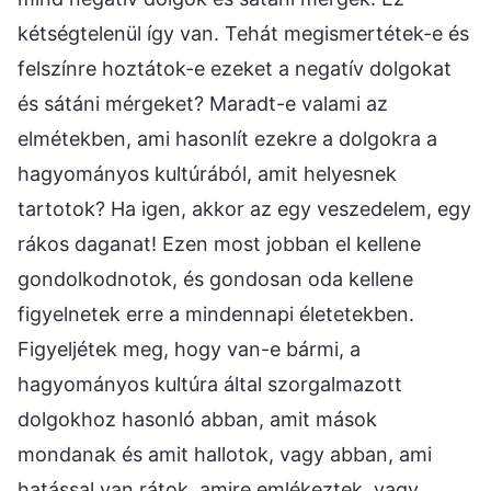
kétségtelenül így van. Tehát megismertétek-e és
felszínre hoztátok-e ezeket a negatív dolgokat
és sátáni mérgeket? Maradt-e valami az
elmétekben, ami hasonlít ezekre a dolgokra a
hagyományos kultúrából, amit helyesnek
tartotok? Ha igen, akkor az egy veszedelem, egy
rákos daganat! Ezen most jobban el kellene
gondolkodnotok, és gondosan oda kellene
figyelnetek erre a mindennapi életetekben.
Figyeljétek meg, hogy van-e bármi, a
hagyományos kultúra által szorgalmazott
dolgokhoz hasonló abban, amit mások
mondanak és amit hallotok, vagy abban, ami
hatással van rátok, amire emlékeztek, vagy