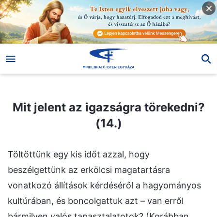
Mit jelent az igazságra törekedni? (14.)
Mit jelent az igazságra törekedni?
(14.)
Töltöttünk egy kis időt azzal, hogy
beszélgettünk az erkölcsi magatartásra
vonatkozó állítások kérdéséről a hagyományos
kultúrában, és boncolgattuk azt – van erről
bármilyen valós tapasztalatotok? (Korábban