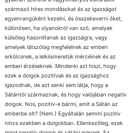
származó híres mondásokat és az igazságot
egyenrangúként kezelni, és összekeverni őket,
különösen, ha olyanokról van szó, amelyek
külsőleg hasonlítanak az igazságra, vagy
amelyek látszólag megfelelnek az emberi
erkölcsnek, a lelkiismeretük mércéinek és az
emberi érzéseknek. Mindenki azt hiszi, hogy
ezek a dolgok pozitívak és az igazsághoz
igazodnak, de azt senki sem látja, hogy a
Sátántól származnak, és hogy valójában negatív
dolgok. Nos, pozitív-e bármi, amit a Sátán az
emberbe olt? (Nem.) Egyáltalán semmi pozitív
nincs ezekben a dolgokban. Ellenkezőleg, ezek
mind negatív dolgok és sátáni mérgek. Ez