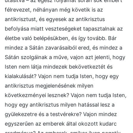
utasítva – az egész folyamat során sok embert
félrevezet, néhányan még követik is az
antikrisztust, és egyesek az antikrisztus
befolyása miatt veszteségeket tapasztalnak az
életbe való belépésükben, és így tovább. Bár
mindez a Sátán zavarásaiból ered, és mindez a
Sátán szolgáinak a műve, vajon azt jelenti, hogy
Isten nem látja mindezek bekövetkeztét és
kialakulását? Vajon nem tudja Isten, hogy egy
antikrisztus megjelenésének milyen
következményei lesznek? Vajon nem tudja Isten,
hogy egy antikrisztus milyen hatással lesz a
gyülekezetre és a testvérekre? Vajon mindez
egyszerűen az emberek által okozott kudarc