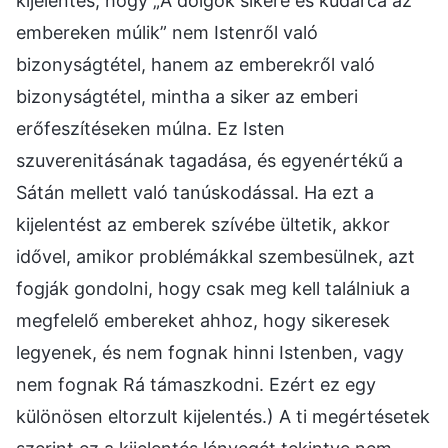
kijelentés, hogy „A dolgok sikere és kudarca az
embereken múlik” nem Istenről való
bizonyságtétel, hanem az emberekről való
bizonyságtétel, mintha a siker az emberi
erőfeszítéseken múlna. Ez Isten
szuverenitásának tagadása, és egyenértékű a
Sátán mellett való tanúskodással. Ha ezt a
kijelentést az emberek szívébe ültetik, akkor
idővel, amikor problémákkal szembesülnek, azt
fogják gondolni, hogy csak meg kell találniuk a
megfelelő embereket ahhoz, hogy sikeresek
legyenek, és nem fognak hinni Istenben, vagy
nem fognak Rá támaszkodni. Ezért ez egy
különösen eltorzult kijelentés.) A ti megértésetek