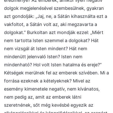
eredménye? Az emberek, amikor ilyen negatív
dolgok megjelenésével szembesülnek, gyakran
azt gondolják: „Jaj, ne, a Sátán kihasználta ezt a
vakfoltot, a Sátán volt az, aki megzavarta a
dolgokat.” Burkoltan azt mondják ezzel: „Miért
nem tartotta Isten szemmel a dolgokat? Hát
nem vizsgál át Isten mindent? Hát nem
mindenütt jelenvaló Isten? Isten nem
mindenható? Hol volt Isten hatalma és ereje?”
Kétségek merülnek fel az emberek szívében. Mi a
forrása ezeknek a kételyeknek? Mivel az
esemény kimenetele negatív, nem kívánatos,
nem pedig az, amit az emberek látni
szeretnének, sőt még kevésbé egyezik az