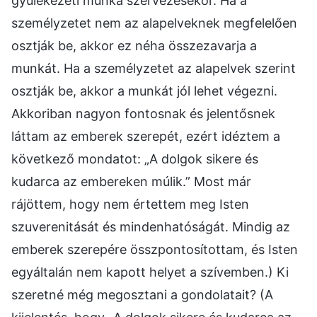
gyülekezeti munka szervezésekor. Ha a
személyzetet nem az alapelveknek megfelelően
osztják be, akkor ez néha összezavarja a
munkát. Ha a személyzetet az alapelvek szerint
osztják be, akkor a munkát jól lehet végezni.
Akkoriban nagyon fontosnak és jelentősnek
láttam az emberek szerepét, ezért idéztem a
következő mondatot: „A dolgok sikere és
kudarca az embereken múlik.” Most már
rájöttem, hogy nem értettem meg Isten
szuverenitását és mindenhatóságát. Mindig az
emberek szerepére összpontosítottam, és Isten
egyáltalán nem kapott helyet a szívemben.) Ki
szeretné még megosztani a gondolatait? (A