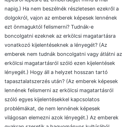
napig.) Ha nem beszélnék részletesen ezekről a
dolgokról, vajon az emberek képesek lennének
ezt önmaguktól felismerni? Tudnák-e
boncolgatni ezeknek az erkölcsi magatartásra
vonatkozó kijelentéseknek a lényegét? (Az
emberek nem tudnák boncolgatni vagy átlátni az
erkölcsi magatartásról szóló ezen kijelentések
lényegét.) Hogy áll a helyzet hosszan tartó
tapasztalatszerzés után? (Az emberek képesek
lennének felismerni az erkölcsi magatartásról
szóló egyes kijelentésekkel kapcsolatos
problémákat, de nem lennének képesek
világosan elemezni azok lényegét.) Az emberek
gyakran szeretik a hagyományos kultúrából