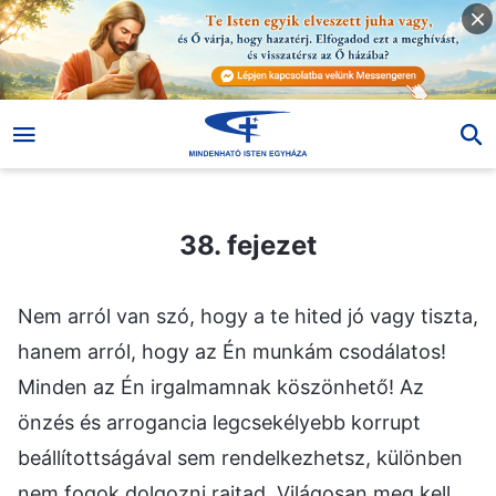
38. fejezet
38. fejezet
Nem arról van szó, hogy a te hited jó vagy tiszta,
hanem arról, hogy az Én munkám csodálatos!
Minden az Én irgalmamnak köszönhető! Az
önzés és arrogancia legcsekélyebb korrupt
beállítottságával sem rendelkezhetsz, különben
nem fogok dolgozni rajtad. Világosan meg kell