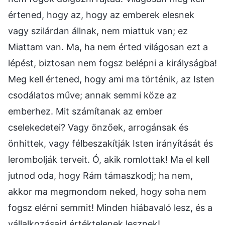
értened, hogy az, hogy az emberek elesnek
vagy szilárdan állnak, nem miattuk van; ez
Miattam van. Ma, ha nem érted világosan ezt a
lépést, biztosan nem fogsz belépni a királyságba!
Meg kell értened, hogy ami ma történik, az Isten
csodálatos műve; annak semmi köze az
emberhez. Mit számítanak az ember
cselekedetei? Vagy önzőek, arrogánsak és
önhittek, vagy félbeszakítják Isten irányítását és
lerombolják terveit. Ó, akik romlottak! Ma el kell
jutnod oda, hogy Rám támaszkodj; ha nem,
akkor ma megmondom neked, hogy soha nem
fogsz elérni semmit! Minden hiábavaló lesz, és a
vállalkozásaid értéktelenek lesznek!