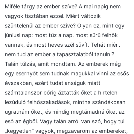
Miféle tárgy az ember szíve? A mai napig nem
vagyok tisztában ezzel. Miért változik
szüntelenül az ember szíve? Olyan ez, mint egy
júniusi nap: most tűz a nap, most sűrű felhők
vannak, és most heves szél süvít. Tehát miért
nem tud az ember a tapasztalatból tanulni?
Talán túlzás, amit mondtam. Az emberek még
egy esernyőt sem tudnak magukkal vinni az esős
évszakban, ezért tudatlanságuk miatt
számtalanszor bőrig áztatták őket a hirtelen
lezúduló felhőszakadások, mintha szándékosan
ugratnám őket, és mindig megtámadná őket az
eső az égből. Vagy talán arról van szó, hogy túl
„kegyetlen” vagyok, megzavarom az embereket,