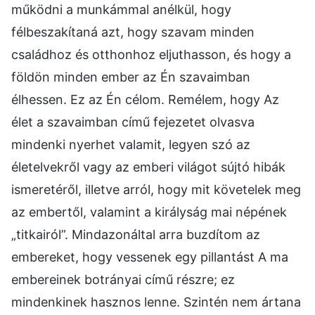
működni a munkámmal anélkül, hogy
félbeszakítaná azt, hogy szavam minden
családhoz és otthonhoz eljuthasson, és hogy a
földön minden ember az Én szavaimban
élhessen. Ez az Én célom. Remélem, hogy Az
élet a szavaimban című fejezetet olvasva
mindenki nyerhet valamit, legyen szó az
életelvekről vagy az emberi világot sújtó hibák
ismeretéről, illetve arról, hogy mit követelek meg
az embertől, valamint a királyság mai népének
„titkairól”. Mindazonáltal arra buzdítom az
embereket, hogy vessenek egy pillantást A ma
embereinek botrányai című részre; ez
mindenkinek hasznos lenne. Szintén nem ártana