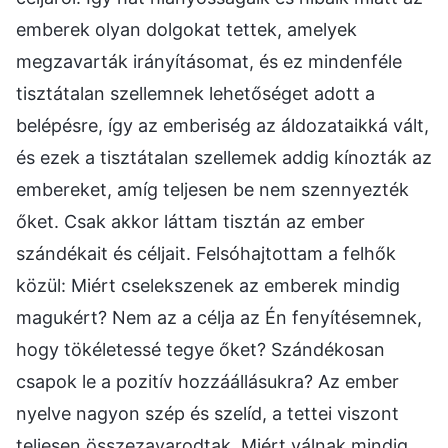
emberek olyan dolgokat tettek, amelyek
megzavarták irányításomat, és ez mindenféle
tisztátalan szellemnek lehetőséget adott a
belépésre, így az emberiség az áldozataikká vált,
és ezek a tisztátalan szellemek addig kínozták az
embereket, amíg teljesen be nem szennyezték
őket. Csak akkor láttam tisztán az ember
szándékait és céljait. Felsóhajtottam a felhők
közül: Miért cselekszenek az emberek mindig
magukért? Nem az a célja az Én fenyítésemnek,
hogy tökéletessé tegye őket? Szándékosan
csapok le a pozitív hozzáállásukra? Az ember
nyelve nagyon szép és szelíd, a tettei viszont
teljesen összezavarodtak. Miért válnak mindig