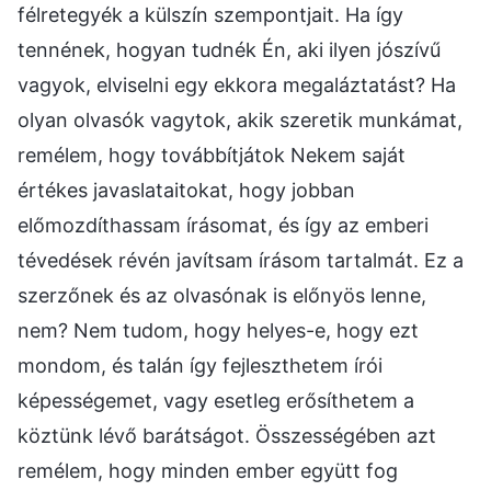
félretegyék a külszín szempontjait. Ha így
tennének, hogyan tudnék Én, aki ilyen jószívű
vagyok, elviselni egy ekkora megaláztatást? Ha
olyan olvasók vagytok, akik szeretik munkámat,
remélem, hogy továbbítjátok Nekem saját
értékes javaslataitokat, hogy jobban
előmozdíthassam írásomat, és így az emberi
tévedések révén javítsam írásom tartalmát. Ez a
szerzőnek és az olvasónak is előnyös lenne,
nem? Nem tudom, hogy helyes-e, hogy ezt
mondom, és talán így fejleszthetem írói
képességemet, vagy esetleg erősíthetem a
köztünk lévő barátságot. Összességében azt
remélem, hogy minden ember együtt fog