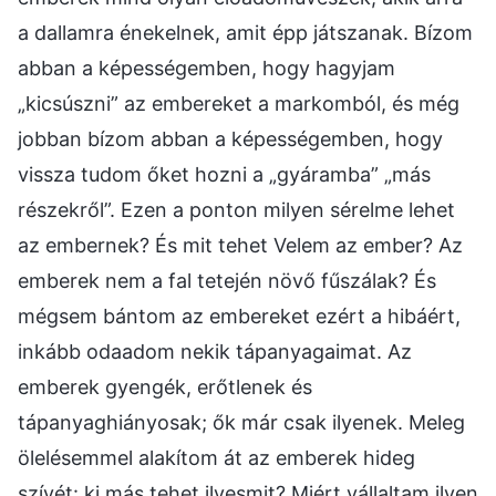
a dallamra énekelnek, amit épp játszanak. Bízom
abban a képességemben, hogy hagyjam
„kicsúszni” az embereket a markomból, és még
jobban bízom abban a képességemben, hogy
vissza tudom őket hozni a „gyáramba” „más
részekről”. Ezen a ponton milyen sérelme lehet
az embernek? És mit tehet Velem az ember? Az
emberek nem a fal tetején növő fűszálak? És
mégsem bántom az embereket ezért a hibáért,
inkább odaadom nekik tápanyagaimat. Az
emberek gyengék, erőtlenek és
tápanyaghiányosak; ők már csak ilyenek. Meleg
ölelésemmel alakítom át az emberek hideg
szívét: ki más tehet ilyesmit? Miért vállaltam ilyen