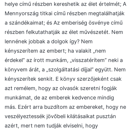
helye című részben kereshetik az élet értelmét; A
Mennyország titkai című részben megtalálhatják
a szándékaimat; és Az emberiség ösvénye című
részben felkutathatják az élet művészetét. Nem
lennének jobbak a dolgok így? Nem
kényszerítem az embert; ha valakit „nem
érdekel” az írott munkám, „visszatérítem” neki a
könyvem árát, a „szolgáltatási díjjal” együtt. Nem
kényszerítek senkit. E könyv szerzőjeként csak
azt remélem, hogy az olvasók szeretni fogják
munkámat, de az emberek kedvence mindig
más. Ezért arra buzdítom az embereket, hogy ne
veszélyeztessék jövőbeli kilátásaikat pusztán
azért, mert nem tudják elviselni, hogy