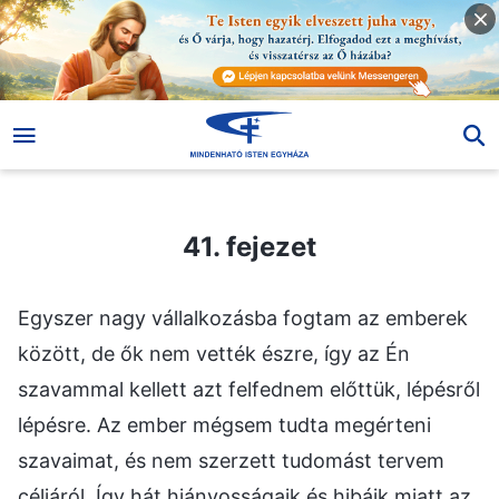
41. fejezet
41. fejezet
Egyszer nagy vállalkozásba fogtam az emberek
között, de ők nem vették észre, így az Én
szavammal kellett azt felfednem előttük, lépésről
lépésre. Az ember mégsem tudta megérteni
szavaimat, és nem szerzett tudomást tervem
céljáról. Így hát hiányosságaik és hibáik miatt az