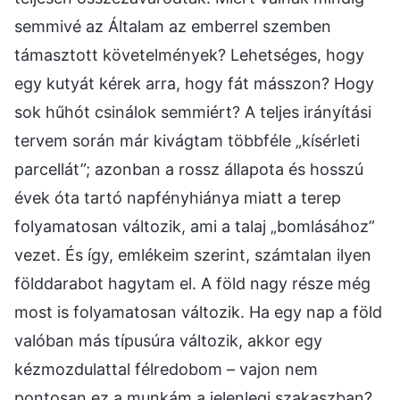
semmivé az Általam az emberrel szemben
támasztott követelmények? Lehetséges, hogy
egy kutyát kérek arra, hogy fát másszon? Hogy
sok hűhót csinálok semmiért? A teljes irányítási
tervem során már kivágtam többféle „kísérleti
parcellát”; azonban a rossz állapota és hosszú
évek óta tartó napfényhiánya miatt a terep
folyamatosan változik, ami a talaj „bomlásához”
vezet. És így, emlékeim szerint, számtalan ilyen
földdarabot hagytam el. A föld nagy része még
most is folyamatosan változik. Ha egy nap a föld
valóban más típusúra változik, akkor egy
kézmozdulattal félredobom – vajon nem
pontosan ez a munkám a jelenlegi szakaszban?