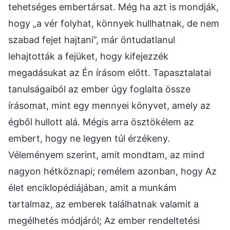
tehetséges embertársat. Még ha azt is mondják,
hogy „a vér folyhat, könnyek hullhatnak, de nem
szabad fejet hajtani”, már öntudatlanul
lehajtották a fejüket, hogy kifejezzék
megadásukat az Én írásom előtt. Tapasztalatai
tanulságaiból az ember úgy foglalta össze
írásomat, mint egy mennyei könyvet, amely az
égből hullott alá. Mégis arra ösztökélem az
embert, hogy ne legyen túl érzékeny.
Véleményem szerint, amit mondtam, az mind
nagyon hétköznapi; remélem azonban, hogy Az
élet enciklopédiájában, amit a munkám
tartalmaz, az emberek találhatnak valamit a
megélhetés módjáról; Az ember rendeltetési