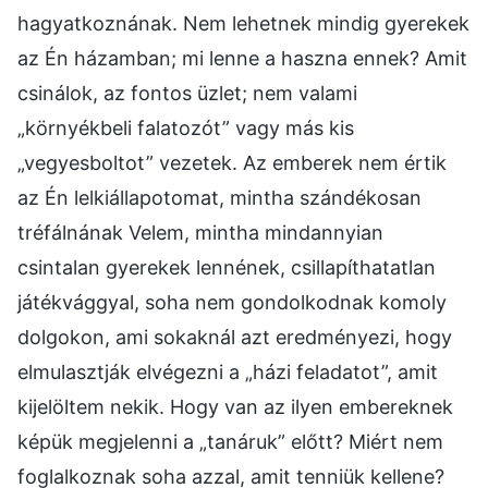
hagyatkoznának. Nem lehetnek mindig gyerekek
az Én házamban; mi lenne a haszna ennek? Amit
csinálok, az fontos üzlet; nem valami
„környékbeli falatozót” vagy más kis
„vegyesboltot” vezetek. Az emberek nem értik
az Én lelkiállapotomat, mintha szándékosan
tréfálnának Velem, mintha mindannyian
csintalan gyerekek lennének, csillapíthatatlan
játékvággyal, soha nem gondolkodnak komoly
dolgokon, ami sokaknál azt eredményezi, hogy
elmulasztják elvégezni a „házi feladatot”, amit
kijelöltem nekik. Hogy van az ilyen embereknek
képük megjelenni a „tanáruk” előtt? Miért nem
foglalkoznak soha azzal, amit tenniük kellene?