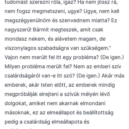
tudomást szerezni róla, igaz? Ha nem jössz rá,
nem fogsz megmetszeni, ugye? Ugye, nem kell
megszégyenülnöm és szenvednem miatta? Ez
nagyszerű! Bármit megteszek, amit csak
mondasz nekem, és alávetem magam, de
viszonylagos szabadságra van szükségem.”
Vajon nem merült fel itt egy probléma? (De igen.)
Milyen probléma merült fel? Nem az emberi szív
csalárdságáról van-e itt szó? (De igen.) Akár más
emberek, akár Isten előtt, az emberek mindig
megpróbálják elrejteni a szívük mélyén lévő
dolgokat, amiket nem akarnak elmondani
másoknak, ez az elmeállapot és beállítottság
pedig a csalárdság elmeállapota és