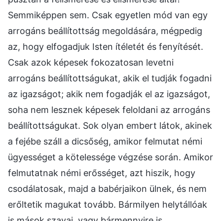
Semmiképpen sem. Csak egyetlen mód van egy
arrogáns beállítottság megoldására, mégpedig
az, hogy elfogadjuk Isten ítéletét és fenyítését.
Csak azok képesek fokozatosan levetni
arrogáns beállítottságukat, akik el tudják fogadni
az igazságot; akik nem fogadják el az igazságot,
soha nem lesznek képesek feloldani az arrogáns
beállítottságukat. Sok olyan embert látok, akinek
a fejébe száll a dicsőség, amikor felmutat némi
ügyességet a kötelessége végzése során. Amikor
felmutatnak némi erősséget, azt hiszik, hogy
csodálatosak, majd a babérjaikon ülnek, és nem
erőltetik magukat tovább. Bármilyen helytállóak
is mások szavai, vagy bármennyire is