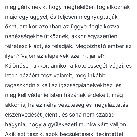
megígérik nekik, hogy megfelelően foglalkoznak
majd egy üggyel, és teljesen megnyugtatják
őket, amikor azonban az üggyel foglalkozva
nehézségekbe ütköznek, akkor egyszerűen
félreteszik azt, és feladják. Megbízható ember az
ilyen? Vajon az alapelvek szerint jár el?
Különösen akkor, amikor a kötelességét végzi, és
Isten házáért tesz valamit, még inkább
ragaszkodnia kell az igazságalapelvekhez, és
meg kell védenie Isten házának érdekeit, még
akkor is, ha ez néha veszteség és megaláztatás
elszenvedését jelenti, és soha nem szabad
hagynia, hogy a gyülekezeti munka kárt valljon.
Akik ezt teszik, azok becsületesek, tekintettel