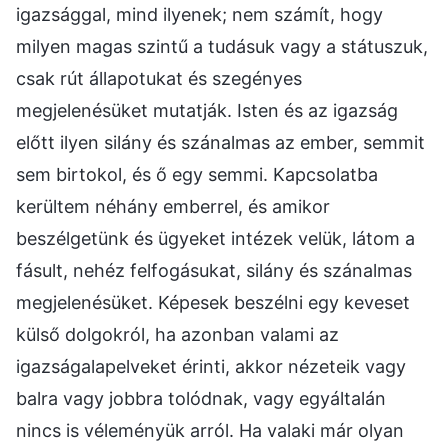
igazsággal, mind ilyenek; nem számít, hogy
milyen magas szintű a tudásuk vagy a státuszuk,
csak rút állapotukat és szegényes
megjelenésüket mutatják. Isten és az igazság
előtt ilyen silány és szánalmas az ember, semmit
sem birtokol, és ő egy semmi. Kapcsolatba
kerültem néhány emberrel, és amikor
beszélgetünk és ügyeket intézek velük, látom a
fásult, nehéz felfogásukat, silány és szánalmas
megjelenésüket. Képesek beszélni egy keveset
külső dolgokról, ha azonban valami az
igazságalapelveket érinti, akkor nézeteik vagy
balra vagy jobbra tolódnak, vagy egyáltalán
nincs is véleményük arról. Ha valaki már olyan