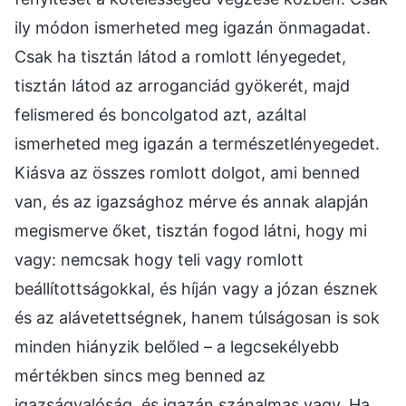
ily módon ismerheted meg igazán önmagadat.
Csak ha tisztán látod a romlott lényegedet,
tisztán látod az arroganciád gyökerét, majd
felismered és boncolgatod azt, azáltal
ismerheted meg igazán a természetlényegedet.
Kiásva az összes romlott dolgot, ami benned
van, és az igazsághoz mérve és annak alapján
megismerve őket, tisztán fogod látni, hogy mi
vagy: nemcsak hogy teli vagy romlott
beállítottságokkal, és híján vagy a józan észnek
és az alávetettségnek, hanem túlságosan is sok
minden hiányzik belőled – a legcsekélyebb
mértékben sincs meg benned az
igazságvalóság, és igazán szánalmas vagy. Ha