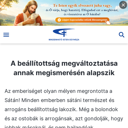
A beállítottság megváltoztatása annak megismerésén alapszik
A beállítottság megváltoztatása
annak megismerésén alapszik
Az emberiséget olyan mélyen megrontotta a
Sátán! Minden emberben sátáni természet és
arrogáns beállítottság lakozik. Még a bolondok
és az ostobák is arrogánsak, azt gondolják, hogy
jobbak másoknál, és nem hajlandóak