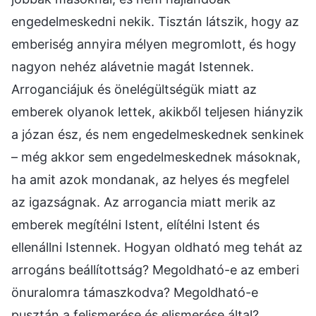
engedelmeskedni nekik. Tisztán látszik, hogy az
emberiség annyira mélyen megromlott, és hogy
nagyon nehéz alávetnie magát Istennek.
Arroganciájuk és önelégültségük miatt az
emberek olyanok lettek, akikből teljesen hiányzik
a józan ész, és nem engedelmeskednek senkinek
– még akkor sem engedelmeskednek másoknak,
ha amit azok mondanak, az helyes és megfelel
az igazságnak. Az arrogancia miatt merik az
emberek megítélni Istent, elítélni Istent és
ellenállni Istennek. Hogyan oldható meg tehát az
arrogáns beállítottság? Megoldható-e az emberi
önuralomra támaszkodva? Megoldható-e
pusztán a felismerése és elismerése által?