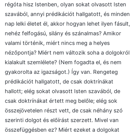
régóta hisz Istenben, olyan sokat olvasott Isten
szavából, annyi prédikációt hallgatott, és minden
nap lelki életet él, akkor hogyan lehet ilyen fásult,
nehéz felfogású, silány és szánalmas? Amikor
valami történik, miért nincs meg a helyes
nézőpontja? Miért nem változik soha a dolgokról
kialakult szemlélete? (Nem fogadta el, és nem
gyakorolta az igazságot.) Így van. Rengeteg
prédikációt hallgatott, de csak doktrínákat
hallott; elég sokat olvasott Isten szavából, de
csak doktrínákat értett meg belőle; elég sok
összejövetelen részt vett, de csak néhány szó
szerinti dolgot és előírást szerzett. Mivel van
összefüggésben ez? Miért ezeket a dolgokat