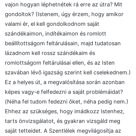
vajon hogyan léphetnétek rá erre az útra? Mit
gondoltok? (Istenem, úgy érzem, hogy amikor
valami ér, el kell gondolkodnom saját
szándékaimon, indítékaimon és romlott
beállítottságom feltárulásain, majd tudatosan
lázadnom kell rossz szándékaim és
romlottságom feltárulásai ellen, és az Isten
szavában lévő igazság szerint kell cselekednem.)
Ez a helyes út, a megvalósítása során azonban
képes vagy-e felfedezni a saját problémáidat?
(Néha fel tudom fedezni őket, néha pedig nem.)
Ehhez az szükséges, hogy imádkozz Istenhez,
tarts önvizsgálatot, és gyakran vizsgáld meg
saját tetteidet. A Szentlélek megvilágosítja az