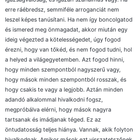
erre ráébredsz, semmiféle arroganciát nem
leszel képes tanúsítani. Ha nem így boncolgatod
és ismered meg önmagadat, akkor miután egy
ideig végezted a kötelességedet, úgy fogod
érezni, hogy van tőkéd, és nem fogod tudni, hol
a helyed a világegyetemben. Azt fogod hinni,
hogy minden szempontból nagyszerű vagy,
hogy mások minden szempontból rosszak, és
hogy csakis te vagy a legjobb. Aztán minden
adandó alkalommal hivalkodni fogsz,
megpróbálva elérni, hogy mások nagyra
tartsanak és imádjanak téged. Ez az
öntudatosság teljes hiánya. Vannak, akik folyton
hivalkodnak. Amikor mások ezt visszatetszőnek