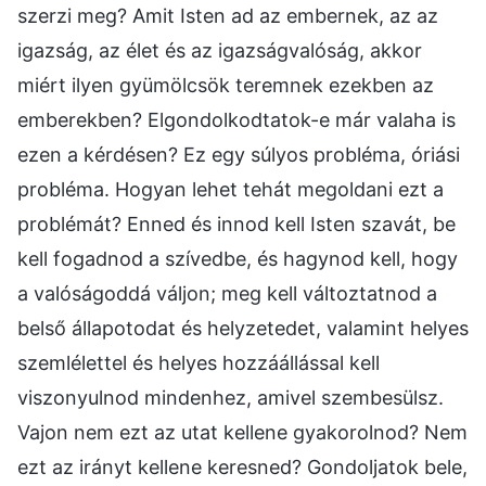
szerzi meg? Amit Isten ad az embernek, az az
igazság, az élet és az igazságvalóság, akkor
miért ilyen gyümölcsök teremnek ezekben az
emberekben? Elgondolkodtatok-e már valaha is
ezen a kérdésen? Ez egy súlyos probléma, óriási
probléma. Hogyan lehet tehát megoldani ezt a
problémát? Enned és innod kell Isten szavát, be
kell fogadnod a szívedbe, és hagynod kell, hogy
a valóságoddá váljon; meg kell változtatnod a
belső állapotodat és helyzetedet, valamint helyes
szemlélettel és helyes hozzáállással kell
viszonyulnod mindenhez, amivel szembesülsz.
Vajon nem ezt az utat kellene gyakorolnod? Nem
ezt az irányt kellene keresned? Gondoljatok bele,