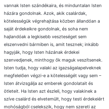
vannak Isten szándékaira, és minduntalan Isten
házára gondolnak. Azok, akik csalárdak,
kötelességük végrehajtása közben állandóan a
saját érdekeikre gondolnak, és soha nem
hajlandóak a legkisebb veszteséget sem
elszenvedni bármiben is, amit tesznek; inkább
hagyják, hogy Isten házának érdekei
szenvedjenek, minthogy ők maguk veszítsenek.
Isten tudja, hogy valaki az igazságalapelveknek
megfelelően végzi-e a kötelességét vagy sem –
Isten átvizsgálja az emberek gondolatait és
ötleteit. Ha Isten azt észleli, hogy valakinek a
szíve csalárd és elvetemült, hogy testi érdekeiért
mohóságból cselekszik, hogy nem szereti az