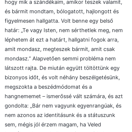
hogy mik a szándékaim, amikor teszek valamit,
és bármit mondtam, bólogatott, hajlongott és
figyelmesen hallgatta. Volt benne egy belső
határ: „Te vagy Isten, nem sérthetlek meg, nem
léphetem át ezt a határt, hallgatni fogok arra,
amit mondasz, megteszek bármit, amit csak
mondasz.” Alapvetően semmi probléma nem
látszott rajta. De miután együtt töltöttünk egy
bizonyos időt, és volt néhány beszélgetésünk,
megszokta a beszédmódomat és a
hangnememet – ismerőssé vált számára, és azt
gondolta: „Bár nem vagyunk egyenrangúak, és
nem azonos az identitásunk és a státuszunk
sem, mégis jól érzem magam, ha Veled