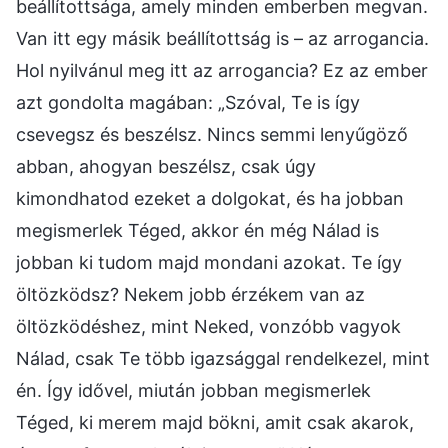
beállítottsága, amely minden emberben megvan.
Van itt egy másik beállítottság is – az arrogancia.
Hol nyilvánul meg itt az arrogancia? Ez az ember
azt gondolta magában: „Szóval, Te is így
csevegsz és beszélsz. Nincs semmi lenyűgöző
abban, ahogyan beszélsz, csak úgy
kimondhatod ezeket a dolgokat, és ha jobban
megismerlek Téged, akkor én még Nálad is
jobban ki tudom majd mondani azokat. Te így
öltözködsz? Nekem jobb érzékem van az
öltözködéshez, mint Neked, vonzóbb vagyok
Nálad, csak Te több igazsággal rendelkezel, mint
én. Így idővel, miután jobban megismerlek
Téged, ki merem majd bökni, amit csak akarok,