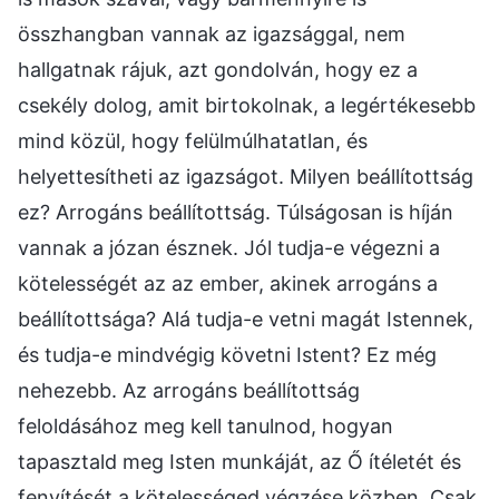
összhangban vannak az igazsággal, nem
hallgatnak rájuk, azt gondolván, hogy ez a
csekély dolog, amit birtokolnak, a legértékesebb
mind közül, hogy felülmúlhatatlan, és
helyettesítheti az igazságot. Milyen beállítottság
ez? Arrogáns beállítottság. Túlságosan is híján
vannak a józan észnek. Jól tudja-e végezni a
kötelességét az az ember, akinek arrogáns a
beállítottsága? Alá tudja-e vetni magát Istennek,
és tudja-e mindvégig követni Istent? Ez még
nehezebb. Az arrogáns beállítottság
feloldásához meg kell tanulnod, hogyan
tapasztald meg Isten munkáját, az Ő ítéletét és
fenyítését a kötelességed végzése közben. Csak