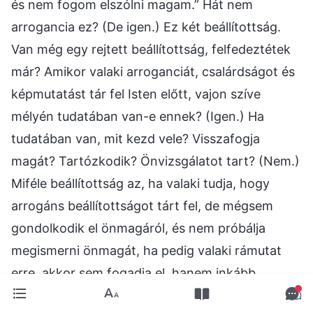
és nem fogom elszólni magam.” Hát nem
arrogancia ez? (De igen.) Ez két beállítottság.
Van még egy rejtett beállítottság, felfedeztétek
már? Amikor valaki arroganciát, csalárdságot és
képmutatást tár fel Isten előtt, vajon szíve
mélyén tudatában van-e ennek? (Igen.) Ha
tudatában van, mit kezd vele? Visszafogja
magát? Tartózkodik? Önvizsgálatot tart? (Nem.)
Miféle beállítottság az, ha valaki tudja, hogy
arrogáns beállítottságot tárt fel, de mégsem
gondolkodik el önmagáról, és nem próbálja
megismerni önmagát, ha pedig valaki rámutat
erre, akkor sem fogadja el, hanem inkább
próbálja megvédeni magát? (Hajthatatlanság.)