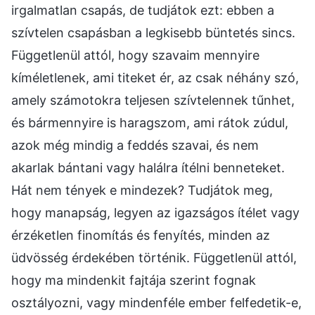
irgalmatlan csapás, de tudjátok ezt: ebben a
szívtelen csapásban a legkisebb büntetés sincs.
Függetlenül attól, hogy szavaim mennyire
kíméletlenek, ami titeket ér, az csak néhány szó,
amely számotokra teljesen szívtelennek tűnhet,
és bármennyire is haragszom, ami rátok zúdul,
azok még mindig a feddés szavai, és nem
akarlak bántani vagy halálra ítélni benneteket.
Hát nem tények e mindezek? Tudjátok meg,
hogy manapság, legyen az igazságos ítélet vagy
érzéketlen finomítás és fenyítés, minden az
üdvösség érdekében történik. Függetlenül attól,
hogy ma mindenkit fajtája szerint fognak
osztályozni, vagy mindenféle ember felfedetik-e,