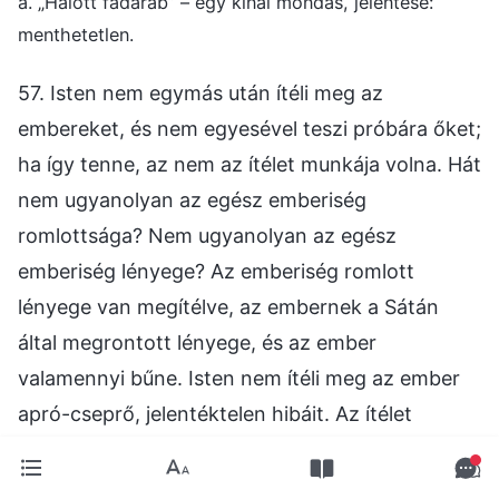
a. „Halott fadarab” – egy kínai mondás, jelentése:
menthetetlen.
57. Isten nem egymás után ítéli meg az
embereket, és nem egyesével teszi próbára őket;
ha így tenne, az nem az ítélet munkája volna. Hát
nem ugyanolyan az egész emberiség
romlottsága? Nem ugyanolyan az egész
emberiség lényege? Az emberiség romlott
lényege van megítélve, az embernek a Sátán
által megrontott lényege, és az ember
valamennyi bűne. Isten nem ítéli meg az ember
apró-cseprő, jelentéktelen hibáit. Az ítélet
munkája reprezentatív, és nem kifejezetten egy
bizonyos személyre vonatkozóan valósul meg.