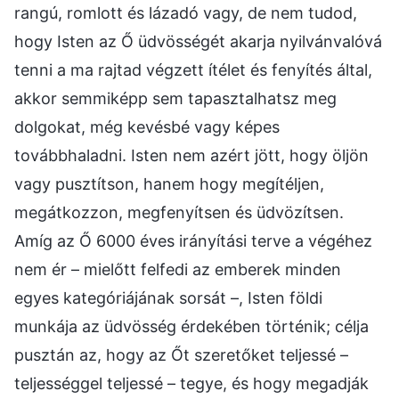
rangú, romlott és lázadó vagy, de nem tudod,
hogy Isten az Ő üdvösségét akarja nyilvánvalóvá
tenni a ma rajtad végzett ítélet és fenyítés által,
akkor semmiképp sem tapasztalhatsz meg
dolgokat, még kevésbé vagy képes
továbbhaladni. Isten nem azért jött, hogy öljön
vagy pusztítson, hanem hogy megítéljen,
megátkozzon, megfenyítsen és üdvözítsen.
Amíg az Ő 6000 éves irányítási terve a végéhez
nem ér – mielőtt felfedi az emberek minden
egyes kategóriájának sorsát –, Isten földi
munkája az üdvösség érdekében történik; célja
pusztán az, hogy az Őt szeretőket teljessé –
teljességgel teljessé – tegye, és hogy megadják