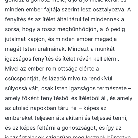
minden ember fajtája szerint lesz osztályozva. A
fenyítés és az ítélet által tárul fel mindennek a
sorsa, hogy a rossz megbűnhődjön, a jó pedig
jutalmat kapjon, és minden ember megadja
magát Isten uralmának. Mindezt a munkát
igazságos fenyítés és ítélet révén kell elérni.
Mivel az ember romlottsága elérte a
csúcspontját, és lázadó mivolta rendkívül
súlyossá vált, csak Isten igazságos természete –
amely főként fenyítésből és ítéletből áll, és amely
az utolsó napokban tárul fel – képes az
embereket teljesen átalakítani és teljessé tenni,
és ez képes feltárni a gonoszságot, és így az
igazságtalanok szigorúan meg lesznek büntetve.