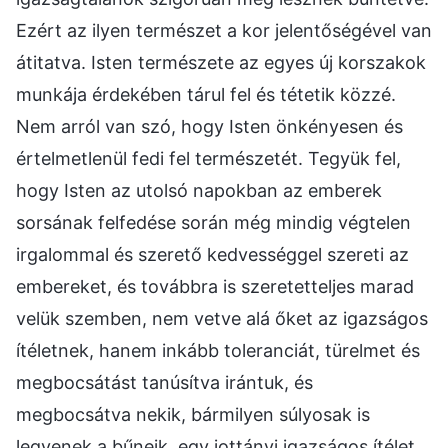
Ezért az ilyen természet a kor jelentőségével van
átitatva. Isten természete az egyes új korszakok
munkája érdekében tárul fel és tétetik közzé.
Nem arról van szó, hogy Isten önkényesen és
értelmetlenül fedi fel természetét. Tegyük fel,
hogy Isten az utolsó napokban az emberek
sorsának felfedése során még mindig végtelen
irgalommal és szerető kedvességgel szereti az
embereket, és továbbra is szeretetteljes marad
velük szemben, nem vetve alá őket az igazságos
ítéletnek, hanem inkább toleranciát, türelmet és
megbocsátást tanúsítva irántuk, és
megbocsátva nekik, bármilyen súlyosak is
legyenek a bűneik, egy jottányi igazságos ítélet