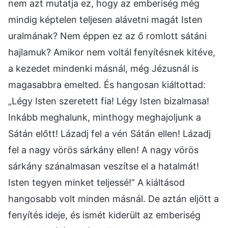
nem azt mutatja ez, hogy az emberiség még
mindig képtelen teljesen alávetni magát Isten
uralmának? Nem éppen ez az ő romlott sátáni
hajlamuk? Amikor nem voltál fenyítésnek kitéve,
a kezedet mindenki másnál, még Jézusnál is
magasabbra emelted. És hangosan kiáltottad:
„Légy Isten szeretett fia! Légy Isten bizalmasa!
Inkább meghalunk, minthogy meghajoljunk a
Sátán előtt! Lázadj fel a vén Sátán ellen! Lázadj
fel a nagy vörös sárkány ellen! A nagy vörös
sárkány szánalmasan veszítse el a hatalmát!
Isten tegyen minket teljessé!” A kiáltásod
hangosabb volt minden másnál. De aztán eljött a
fenyítés ideje, és ismét kiderült az emberiség