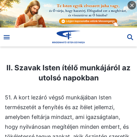
II. Szavak Isten ítélő munkájáról az utolsó napokban
II. Szavak Isten ítélő munkájáról az
utolsó napokban
51. A kort lezáró végső munkájában Isten
természetét a fenyítés és az ítélet jellemzi,
amelyben feltárja mindazt, ami igazságtalan,
hogy nyilvánosan megítéljen minden embert, és
tökéletessé tegye azokat, akik őszintén szeretik