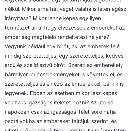
nélkül. Mikor érne hát véget valaha is Isten egész
irányítása? Mikor lenne képes egy ilyen
természet arra, hogy elvezesse az embereket az
emberiség megfelelő rendeltetési helyére?
Vegyünk például egy bírót, aki az emberek felé
mindig szeretetteljes, egy szeretetteljes, kedves
arcú és szelíd szívű bírót. Szereti az embereket,
bármilyen bűncselekményeket is követtek el, és
szeretetteljes és elnéző az emberekkel, bárkik is
legyenek. Ebben az esetben mikor lesz képes
valaha is igazságos ítéletet hozni? Az utolsó
napokban csak az igazságos ítélet sorolhatja
osztályokba az embereket fajtájuk szerint, és
viheti el őket egy új birodalomba. Ily módon Isten