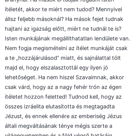
ítéletét, akkor te miért nem tudod? Mennyivel
állsz feljebb másoknál? Ha mások fejet tudnak
hajtani az igazság előtt, miért ne tudnál te is?
Isten munkájának megállíthatatlan lendülete van.
Nem fogja megismételni az ítélet munkáját csak
a te „hozzájárulásod” miatt, és sajnálattal tölt
majd el, hogy elszalasztottál egy ilyen jó
lehetőséget. Ha nem hiszel Szavaimnak, akkor
csak várd, hogy az a nagy fehér trón az égen
ítéletet hozzon feletted! Tudnod kell, hogy az
összes izráelita elutasította és megtagadta
Jézust, és ennek ellenére az emberiség Jézus
általi megváltásának ténye mégis szerte a
világegyetemben és a föld végső határáig