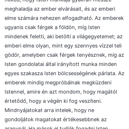
meghaladja az ember elvárásait, és az emberi
elme számára nehezen elfogadható. Az emberek
ugyanis csak férgek a földön, míg Isten
mindenek feletti, aki betölti a világegyetemet; az
emberi elme olyan, mint egy szennyes vízzel teli
gödör, amelyben csak férgek tenyésznek, míg az
Isten gondolatai által irányított munka minden
egyes szakasza Isten bölcsességének párlata. Az
emberek mindig megpróbálnak megküzdeni
Istennel, amire én azt mondom, hogy magától
értetődő, hogy a végén ki fog veszíteni.
Mindnyájatokat arra intelek, hogy ne
gondoljátok magatokat értékesebbnek az
aranynál. Ha mások el tudják fogadni Isten