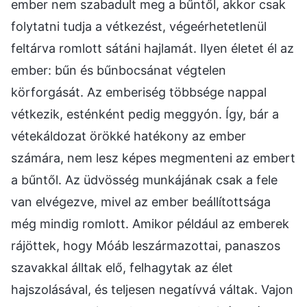
ember nem szabadult meg a bűntől, akkor csak
folytatni tudja a vétkezést, végeérhetetlenül
feltárva romlott sátáni hajlamát. Ilyen életet él az
ember: bűn és bűnbocsánat végtelen
körforgását. Az emberiség többsége nappal
vétkezik, esténként pedig meggyón. Így, bár a
vétekáldozat örökké hatékony az ember
számára, nem lesz képes megmenteni az embert
a bűntől. Az üdvösség munkájának csak a fele
van elvégezve, mivel az ember beállítottsága
még mindig romlott. Amikor például az emberek
rájöttek, hogy Móáb leszármazottai, panaszos
szavakkal álltak elő, felhagytak az élet
hajszolásával, és teljesen negatívvá váltak. Vajon