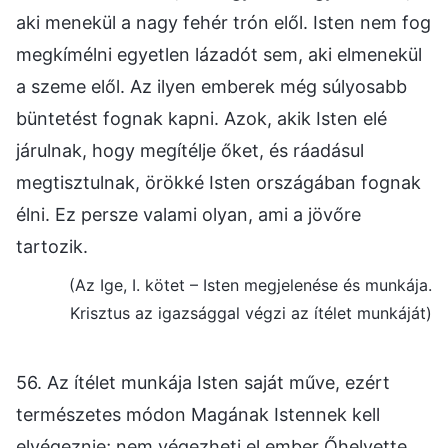
aki menekül a nagy fehér trón elől. Isten nem fog
megkímélni egyetlen lázadót sem, aki elmenekül
a szeme elől. Az ilyen emberek még súlyosabb
büntetést fognak kapni. Azok, akik Isten elé
járulnak, hogy megítélje őket, és ráadásul
megtisztulnak, örökké Isten országában fognak
élni. Ez persze valami olyan, ami a jövőre
tartozik.
(Az Ige, I. kötet – Isten megjelenése és munkája.
Krisztus az igazsággal végzi az ítélet munkáját)
56. Az ítélet munkája Isten saját műve, ezért
természetes módon Magának Istennek kell
elvégeznie; nem végezheti el ember Őhelyette.