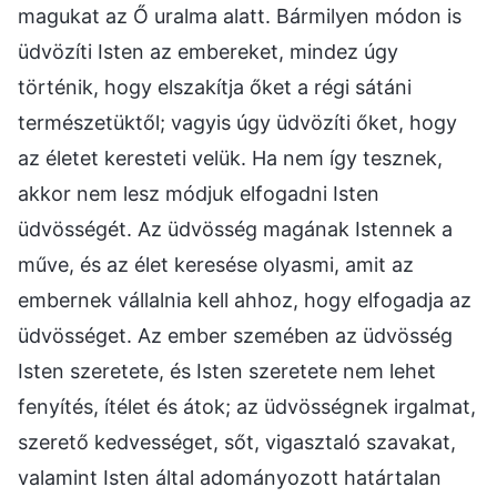
magukat az Ő uralma alatt. Bármilyen módon is
üdvözíti Isten az embereket, mindez úgy
történik, hogy elszakítja őket a régi sátáni
természetüktől; vagyis úgy üdvözíti őket, hogy
az életet keresteti velük. Ha nem így tesznek,
akkor nem lesz módjuk elfogadni Isten
üdvösségét. Az üdvösség magának Istennek a
műve, és az élet keresése olyasmi, amit az
embernek vállalnia kell ahhoz, hogy elfogadja az
üdvösséget. Az ember szemében az üdvösség
Isten szeretete, és Isten szeretete nem lehet
fenyítés, ítélet és átok; az üdvösségnek irgalmat,
szerető kedvességet, sőt, vigasztaló szavakat,
valamint Isten által adományozott határtalan