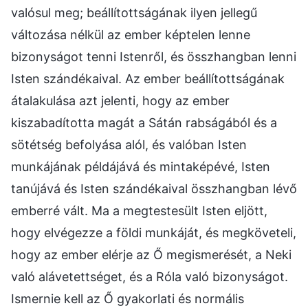
valósul meg; beállítottságának ilyen jellegű
változása nélkül az ember képtelen lenne
bizonyságot tenni Istenről, és összhangban lenni
Isten szándékaival. Az ember beállítottságának
átalakulása azt jelenti, hogy az ember
kiszabadította magát a Sátán rabságából és a
sötétség befolyása alól, és valóban Isten
munkájának példájává és mintaképévé, Isten
tanújává és Isten szándékaival összhangban lévő
emberré vált. Ma a megtestesült Isten eljött,
hogy elvégezze a földi munkáját, és megköveteli,
hogy az ember elérje az Ő megismerését, a Neki
való alávetettséget, és a Róla való bizonyságot.
Ismernie kell az Ő gyakorlati és normális