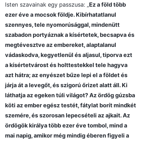
Isten szavainak egy passzusa: „
Ez a föld több
ezer éve a mocsok földje. Kibírhatatlanul
szennyes, tele nyomorúsággal, mindenütt
szabadon portyáznak a kísértetek, becsapva és
megtévesztve az embereket, alaptalanul
vádaskodva, kegyetlenül és aljasul, tiporva ezt
a kísértetvárost és holttestekkel tele hagyva
azt hátra; az enyészet bűze lepi el a földet és
járja át a levegőt, és szigorú őrizet alatt áll. Ki
láthatja az egeken túli világot? Az ördög gúzsba
köti az ember egész testét, fátylat borít mindkét
szemére, és szorosan lepecsételi az ajkait. Az
ördögök királya több ezer éve tombol, mind a
mai napig, amikor még mindig éberen figyeli a