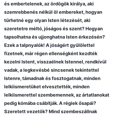
és embertelenek, az ördögök királya, aki
szemrebbenés nélkül öl embereket, hogyan
tűrhetné egy olyan Isten létezését, aki
szeretetre méltó, jóságos és szent? Hogyan
tapsolhatna és ujjonghatna Isten érkezésén?
Ezek a talpnyalók! A jóságért gyűlölettel
fizetnek, már régen ellenségként kezdték
kezelni Istent, visszaélnek Istennel, rendkívül
vadak, a legkevésbé sincsenek tekintettel
Istenre, támadnak és fosztogatnak, minden
lelkiismeretüket elvesztették, minden
lelkiismerettel szembemennek, az ártatlanokat
pedig kómába csábítják. A régiek ősapái?
Szeretett vezetők? Mind szembeszállnak