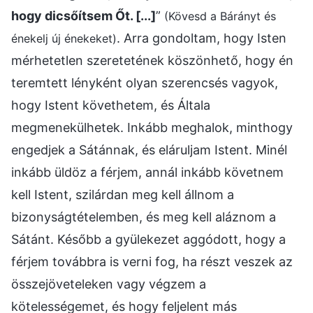
hogy dicsőítsem Őt. [...]
”
(Kövesd a Bárányt és
. Arra gondoltam, hogy Isten
énekelj új énekeket)
mérhetetlen szeretetének köszönhető, hogy én
teremtett lényként olyan szerencsés vagyok,
hogy Istent követhetem, és Általa
megmenekülhetek. Inkább meghalok, minthogy
engedjek a Sátánnak, és eláruljam Istent. Minél
inkább üldöz a férjem, annál inkább követnem
kell Istent, szilárdan meg kell állnom a
bizonyságtételemben, és meg kell aláznom a
Sátánt. Később a gyülekezet aggódott, hogy a
férjem továbbra is verni fog, ha részt veszek az
összejöveteleken vagy végzem a
kötelességemet, és hogy feljelent más