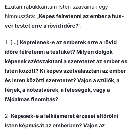
Ezután rábukkantam Isten szavainak egy
himnuszára: „
Képes félretenni az ember a hús-
vér testét erre a rövid időre?
”:
1
[...] Képtelenek-e az emberek erre a rövid
időre félretenni a testüket? Milyen dolgok
képesek szétszakítani a szeretetet az ember és
Isten között? Ki képes szétválasztani az ember
és Isten közötti szeretetet? Vajon a szülők, a
férjek, a nőtestvérek, a feleségek, vagy a
fájdalmas finomítás?
2
Képesek-e a lelkiismeret érzései eltörölni
Isten képmását az emberben? Vajon az