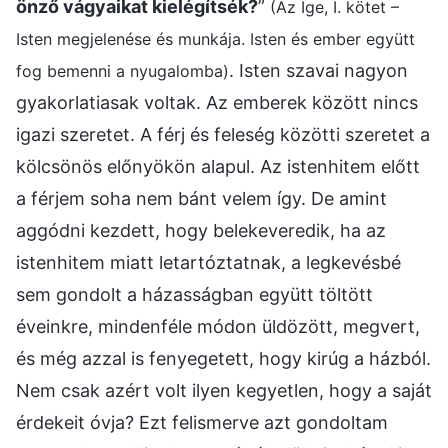
önző vágyaikat kielégítsék?
”
(Az Ige, I. kötet –
Isten megjelenése és munkája. Isten és ember együtt
. Isten szavai nagyon
fog bemenni a nyugalomba)
gyakorlatiasak voltak. Az emberek között nincs
igazi szeretet. A férj és feleség közötti szeretet a
kölcsönös előnyökön alapul. Az istenhitem előtt
a férjem soha nem bánt velem így. De amint
aggódni kezdett, hogy belekeveredik, ha az
istenhitem miatt letartóztatnak, a legkevésbé
sem gondolt a házasságban együtt töltött
éveinkre, mindenféle módon üldözött, megvert,
és még azzal is fenyegetett, hogy kirúg a házból.
Nem csak azért volt ilyen kegyetlen, hogy a saját
érdekeit óvja? Ezt felismerve azt gondoltam