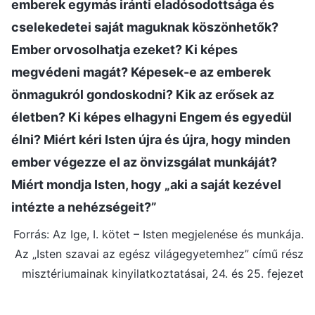
emberek egymás iránti eladósodottsága és
cselekedetei saját maguknak köszönhetők?
Ember orvosolhatja ezeket? Ki képes
megvédeni magát? Képesek-e az emberek
önmagukról gondoskodni? Kik az erősek az
életben? Ki képes elhagyni Engem és egyedül
élni? Miért kéri Isten újra és újra, hogy minden
ember végezze el az önvizsgálat munkáját?
Miért mondja Isten, hogy „aki a saját kezével
intézte a nehézségeit?”
Forrás: Az Ige, I. kötet – Isten megjelenése és munkája.
Az „Isten szavai az egész világegyetemhez” című rész
misztériumainak kinyilatkoztatásai, 24. és 25. fejezet