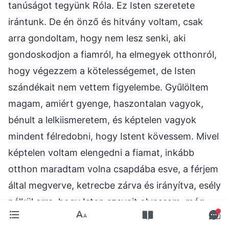
tanúságot tegyünk Róla. Ez Isten szeretete
irántunk. De én önző és hitvány voltam, csak
arra gondoltam, hogy nem lesz senki, aki
gondoskodjon a fiamról, ha elmegyek otthonról,
hogy végezzem a kötelességemet, de Isten
szándékait nem vettem figyelembe. Gyűlöltem
magam, amiért gyenge, haszontalan vagyok,
bénult a lelkiismeretem, és képtelen vagyok
mindent félredobni, hogy Istent kövessem. Mivel
képtelen voltam elengedni a fiamat, inkább
otthon maradtam volna csapdába esve, a férjem
által megverve, ketrecbe zárva és irányítva, esély
nélkül arra, hogy Isten szavait olvassam, még
kevésbé arra, hogy teremtett lényként a