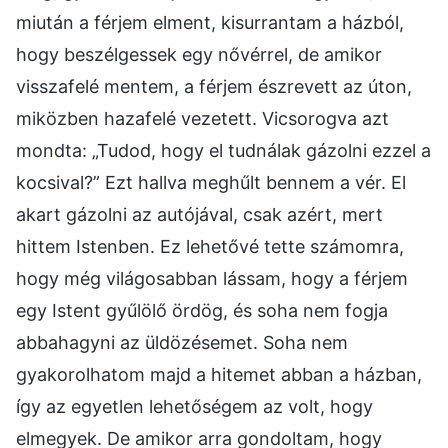
miután a férjem elment, kisurrantam a házból,
hogy beszélgessek egy nővérrel, de amikor
visszafelé mentem, a férjem észrevett az úton,
miközben hazafelé vezetett. Vicsorogva azt
mondta: „Tudod, hogy el tudnálak gázolni ezzel a
kocsival?” Ezt hallva meghűlt bennem a vér. El
akart gázolni az autójával, csak azért, mert
hittem Istenben. Ez lehetővé tette számomra,
hogy még világosabban lássam, hogy a férjem
egy Istent gyűlölő ördög, és soha nem fogja
abbahagyni az üldözésemet. Soha nem
gyakorolhatom majd a hitemet abban a házban,
így az egyetlen lehetőségem az volt, hogy
elmegyek. De amikor arra gondoltam, hogy