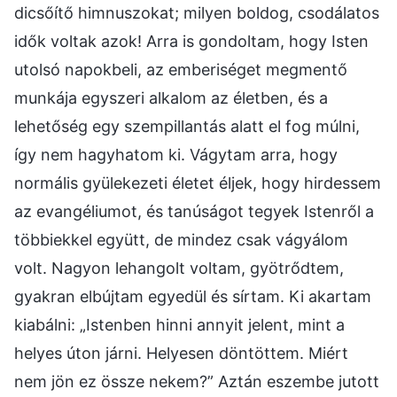
dicsőítő himnuszokat; milyen boldog, csodálatos
idők voltak azok! Arra is gondoltam, hogy Isten
utolsó napokbeli, az emberiséget megmentő
munkája egyszeri alkalom az életben, és a
lehetőség egy szempillantás alatt el fog múlni,
így nem hagyhatom ki. Vágytam arra, hogy
normális gyülekezeti életet éljek, hogy hirdessem
az evangéliumot, és tanúságot tegyek Istenről a
többiekkel együtt, de mindez csak vágyálom
volt. Nagyon lehangolt voltam, gyötrődtem,
gyakran elbújtam egyedül és sírtam. Ki akartam
kiabálni: „Istenben hinni annyit jelent, mint a
helyes úton járni. Helyesen döntöttem. Miért
nem jön ez össze nekem?” Aztán eszembe jutott