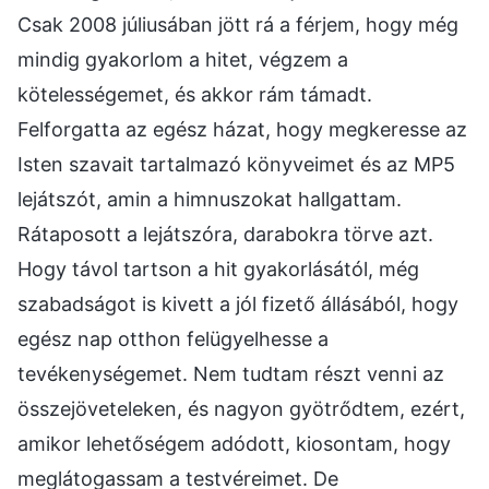
Csak 2008 júliusában jött rá a férjem, hogy még
mindig gyakorlom a hitet, végzem a
kötelességemet, és akkor rám támadt.
Felforgatta az egész házat, hogy megkeresse az
Isten szavait tartalmazó könyveimet és az MP5
lejátszót, amin a himnuszokat hallgattam.
Rátaposott a lejátszóra, darabokra törve azt.
Hogy távol tartson a hit gyakorlásától, még
szabadságot is kivett a jól fizető állásából, hogy
egész nap otthon felügyelhesse a
tevékenységemet. Nem tudtam részt venni az
összejöveteleken, és nagyon gyötrődtem, ezért,
amikor lehetőségem adódott, kiosontam, hogy
meglátogassam a testvéreimet. De