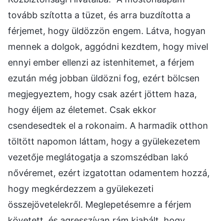
tovább szította a tüzet, és arra buzdította a
férjemet, hogy üldözzön engem. Látva, hogyan
mennek a dolgok, aggódni kezdtem, hogy mivel
ennyi ember ellenzi az istenhitemet, a férjem
ezután még jobban üldözni fog, ezért bölcsen
megjegyeztem, hogy csak azért jöttem haza,
hogy éljem az életemet. Csak ekkor
csendesedtek el a rokonaim. A harmadik otthon
töltött napomon láttam, hogy a gyülekezetem
vezetője meglátogatja a szomszédban lakó
nővéremet, ezért izgatottan odamentem hozzá,
hogy megkérdezzem a gyülekezeti
összejövetelekről. Meglepetésemre a férjem
követett, és agresszívan rám kiabált, hogy