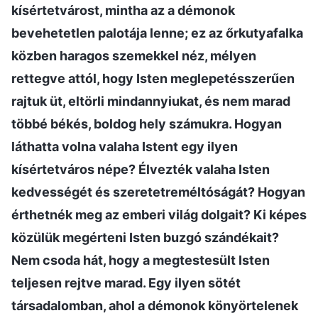
kísértetvárost, mintha az a démonok
bevehetetlen palotája lenne; ez az őrkutyafalka
közben haragos szemekkel néz, mélyen
rettegve attól, hogy Isten meglepetésszerűen
rajtuk üt, eltörli mindannyiukat, és nem marad
többé békés, boldog hely számukra. Hogyan
láthatta volna valaha Istent egy ilyen
kísértetváros népe? Élvezték valaha Isten
kedvességét és szeretetreméltóságát? Hogyan
érthetnék meg az emberi világ dolgait? Ki képes
közülük megérteni Isten buzgó szándékait?
Nem csoda hát, hogy a megtestesült Isten
teljesen rejtve marad. Egy ilyen sötét
társadalomban, ahol a démonok könyörtelenek