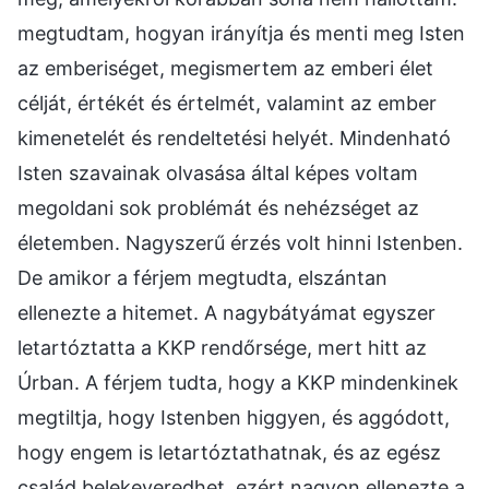
megtudtam, hogyan irányítja és menti meg Isten
az emberiséget, megismertem az emberi élet
célját, értékét és értelmét, valamint az ember
kimenetelét és rendeltetési helyét. Mindenható
Isten szavainak olvasása által képes voltam
megoldani sok problémát és nehézséget az
életemben. Nagyszerű érzés volt hinni Istenben.
De amikor a férjem megtudta, elszántan
ellenezte a hitemet. A nagybátyámat egyszer
letartóztatta a KKP rendőrsége, mert hitt az
Úrban. A férjem tudta, hogy a KKP mindenkinek
megtiltja, hogy Istenben higgyen, és aggódott,
hogy engem is letartóztathatnak, és az egész
család belekeveredhet, ezért nagyon ellenezte a