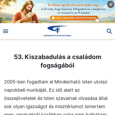
53. Kiszabadulás a családom fogságából
53. Kiszabadulás a családom
fogságából
2005-ben fogadtam el Mindenható Isten utolsó
napokbeli munkáját. Ez idő alatt az
összejövetelek és Isten szavainak olvasása által
sok olyan igazságot és misztériumot ismertem
meg, amelyekről korábban soha nem hallottam: