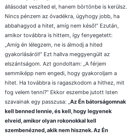
állásodat veszíted el, hanem börtönbe is kerülsz.
Nincs pénzem az óvadékra, úgyhogy jobb, ha
abbahagyod a hitet, amíg nem késő!” Ezután,
amikor továbbra is hittem, így fenyegetett:
„Amíg én lélegzem, ne is álmodj a hited
gyakorlásáról!” Ezt hallva meggyengült az
elszántságom. Azt gondoltam: „A férjem
semmiképp nem engedi, hogy gyakoroljam a
hitet. Ha továbbra is ragaszkodom a hithez, mit
fog velem tenni?” Ekkor eszembe jutott Isten
szavainak egy passzusa: „
Az Én bátorságomnak
kell benned lennie, és kell, hogy legyenek
elveid, amikor olyan rokonokkal kell
szembenézned, akik nem hisznek. Az Én