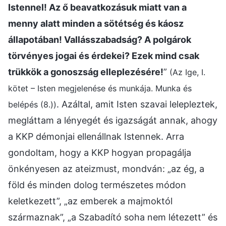
Istennel! Az ő beavatkozásuk miatt van a
menny alatt minden a sötétség és káosz
állapotában! Vallásszabadság? A polgárok
törvényes jogai és érdekei? Ezek mind csak
trükkök a gonoszság elleplezésére!
”
(Az Ige, I.
kötet – Isten megjelenése és munkája. Munka és
. Azáltal, amit Isten szavai lelepleztek,
belépés (8.))
megláttam a lényegét és igazságát annak, ahogy
a KKP démonjai ellenállnak Istennek. Arra
gondoltam, hogy a KKP hogyan propagálja
önkényesen az ateizmust, mondván: „az ég, a
föld és minden dolog természetes módon
keletkezett”, „az emberek a majmoktól
származnak”, „a Szabadító soha nem létezett” és