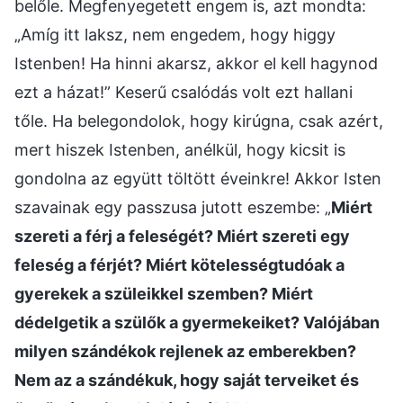
belőle. Megfenyegetett engem is, azt mondta:
„Amíg itt laksz, nem engedem, hogy higgy
Istenben! Ha hinni akarsz, akkor el kell hagynod
ezt a házat!” Keserű csalódás volt ezt hallani
tőle. Ha belegondolok, hogy kirúgna, csak azért,
mert hiszek Istenben, anélkül, hogy kicsit is
gondolna az együtt töltött éveinkre! Akkor Isten
szavainak egy passzusa jutott eszembe: „
Miért
szereti a férj a feleségét? Miért szereti egy
feleség a férjét? Miért kötelességtudóak a
gyerekek a szüleikkel szemben? Miért
dédelgetik a szülők a gyermekeiket? Valójában
milyen szándékok rejlenek az emberekben?
Nem az a szándékuk, hogy saját terveiket és