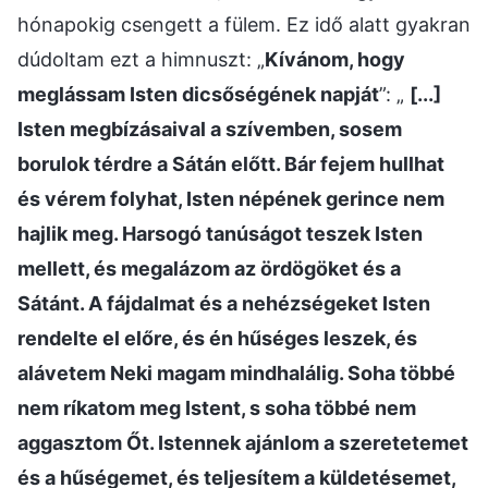
hónapokig csengett a fülem. Ez idő alatt gyakran
dúdoltam ezt a himnuszt: „
Kívánom, hogy
meglássam Isten dicsőségének napját
”: „
[...]
Isten megbízásaival a szívemben, sosem
borulok térdre a Sátán előtt. Bár fejem hullhat
és vérem folyhat, Isten népének gerince nem
hajlik meg. Harsogó tanúságot teszek Isten
mellett, és megalázom az ördögöket és a
Sátánt. A fájdalmat és a nehézségeket Isten
rendelte el előre, és én hűséges leszek, és
alávetem Neki magam mindhalálig. Soha többé
nem ríkatom meg Istent, s soha többé nem
aggasztom Őt. Istennek ajánlom a szeretetemet
és a hűségemet, és teljesítem a küldetésemet,