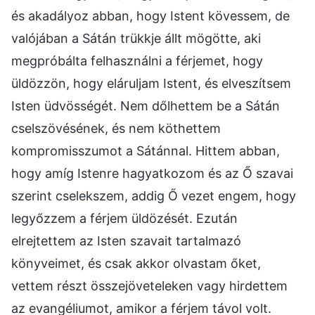
és akadályoz abban, hogy Istent kövessem, de
valójában a Sátán trükkje állt mögötte, aki
megpróbálta felhasználni a férjemet, hogy
üldözzön, hogy eláruljam Istent, és elveszítsem
Isten üdvösségét. Nem dőlhettem be a Sátán
cselszövésének, és nem köthettem
kompromisszumot a Sátánnal. Hittem abban,
hogy amíg Istenre hagyatkozom és az Ő szavai
szerint cselekszem, addig Ő vezet engem, hogy
legyőzzem a férjem üldözését. Ezután
elrejtettem az Isten szavait tartalmazó
könyveimet, és csak akkor olvastam őket,
vettem részt összejöveteleken vagy hirdettem
az evangéliumot, amikor a férjem távol volt.