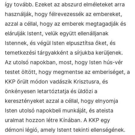
így tovább. Ezeket az abszurd elméleteket arra
használják, hogy félrevezessék az embereket,
azzal a céllal, hogy az emberek megtagadják és
elárulják Istent, velük együtt ellenálljanak
Istennek, és végül Isten elpusztítsa őket, és
temetkezési tárgyakként a sírjukba kerüljenek.
Az utolsó napokban, most, hogy Isten hús-vér
testet öltött, hogy megmentse az emberiséget, a
KKP őrült módon vadászik Krisztusra, és
önkényesen letartóztatja és üldözi a
keresztényeket azzal a céllal, hogy elnyomja
Isten utolsó napokbeli munkáját, és ateista
uralmat hozzon létre Kínában. A KKP egy
démoni légió, amely Istent tekinti ellenségének.