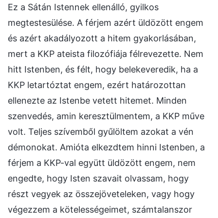
Ez a Sátán Istennek ellenálló, gyilkos
megtestesülése. A férjem azért üldözött engem
és azért akadályozott a hitem gyakorlásában,
mert a KKP ateista filozófiája félrevezette. Nem
hitt Istenben, és félt, hogy belekeveredik, ha a
KKP letartóztat engem, ezért határozottan
ellenezte az Istenbe vetett hitemet. Minden
szenvedés, amin keresztülmentem, a KKP műve
volt. Teljes szívemből gyűlöltem azokat a vén
démonokat. Amióta elkezdtem hinni Istenben, a
férjem a KKP-val együtt üldözött engem, nem
engedte, hogy Isten szavait olvassam, hogy
részt vegyek az összejöveteleken, vagy hogy
végezzem a kötelességeimet, számtalanszor