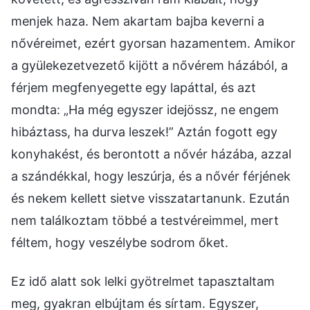
menjek haza. Nem akartam bajba keverni a
nővéreimet, ezért gyorsan hazamentem. Amikor
a gyülekezetvezető kijött a nővérem házából, a
férjem megfenyegette egy lapáttal, és azt
mondta: „Ha még egyszer idejössz, ne engem
hibáztass, ha durva leszek!” Aztán fogott egy
konyhakést, és berontott a nővér házába, azzal
a szándékkal, hogy leszúrja, és a nővér férjének
és nekem kellett sietve visszatartanunk. Ezután
nem találkoztam többé a testvéreimmel, mert
féltem, hogy veszélybe sodrom őket.
Ez idő alatt sok lelki gyötrelmet tapasztaltam
meg, gyakran elbújtam és sírtam. Egyszer,