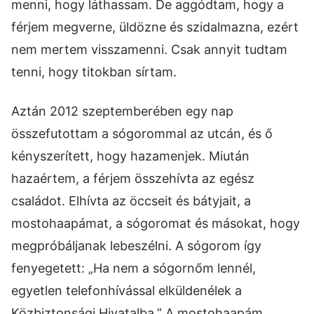
menni, hogy láthassam. De aggódtam, hogy a
férjem megverne, üldözne és szidalmazna, ezért
nem mertem visszamenni. Csak annyit tudtam
tenni, hogy titokban sírtam.
Aztán 2012 szeptemberében egy nap
összefutottam a sógorommal az utcán, és ő
kényszerített, hogy hazamenjek. Miután
hazaértem, a férjem összehívta az egész
családot. Elhívta az öccseit és bátyjait, a
mostohaapámat, a sógoromat és másokat, hogy
megpróbáljanak lebeszélni. A sógorom így
fenyegetett: „Ha nem a sógornőm lennél,
egyetlen telefonhívással elküldenélek a
Közbiztonsági Hivatalba.” A mostohaapám