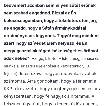
kedvemért azonban semmilyen sötét erőnek
sem szabad engedned. Bízzál az Én
bölcsességemben, hogy a tökéletes úton járj;
ne engedd, hogy a Sátán ármánykodásai
eredményesek legyenek. Tegyél meg mindent
azért, hogy szívedet Elém helyezd, és Én
megvigasztallak téged, békességet és örömöt
adok neked
”
(Az Ige, I. kötet – Isten megjelenése és
munkája. Krisztus kijelentései a kezdetekkor, 10.
. Isten szavai nagyon motiválóak voltak
fejezet)
számomra. Arra gondoltam, hogy a férjemet a
KKP félrevezette, hogy megfenyegessen, és arra
kényszerítsen, hogy felhagyjak a hitemmel. A
felszínen úgy tűnt, hogy a férjem üldöz engem,