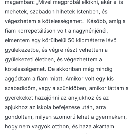
magamban: „Mivel megpróbál ellökni, akár el is
mehetek, szabadon hihetek Istenben, és
végezhetem a kötelességemet.” Később, amíg a
fiam korrepetáláson volt a nagynénjénél,
elmentem egy körülbelül 50 kilométerre lévő
gyülekezetbe, és végre részt vehettem a
gyülekezeti életben, és végezhettem a
kötelességemet. De akkoriban még mindig
aggódtam a fiam miatt. Amikor volt egy kis
szabadidőm, vagy a szünidőben, amikor láttam a
gyerekeket hazajönni az anyjukhoz és az
apjukhoz az iskola befejezése után, arra
gondoltam, milyen szomorú lehet a gyermekem,
hogy nem vagyok otthon, és haza akartam