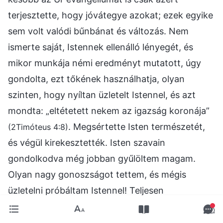
terjesztette, hogy jóvátegye azokat; ezek egyike
sem volt valódi bűnbánat és változás. Nem
ismerte saját, Istennek ellenálló lényegét, és
mikor munkája némi eredményt mutatott, úgy
gondolta, ezt tőkének használhatja, olyan
szinten, hogy nyíltan üzletelt Istennel, és azt
mondta: „eltétetett nekem az igazság koronája”
. Megsértette Isten természetét,
(2Timóteus 4:8)
és végül kirekesztették. Isten szavain
gondolkodva még jobban gyűlöltem magam.
Olyan nagy gonoszságot tettem, és mégis
üzletelni próbáltam Istennel! Teljesen
észszerűtlen voltam! Még ha a jövőben a sorsom
és rendeltetési helyem nem is lesz jó, az akkor is