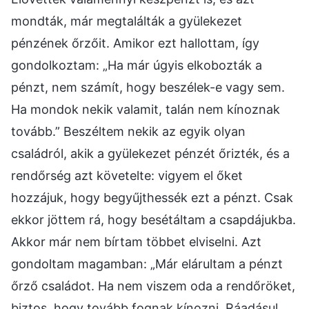
mondták, már megtalálták a gyülekezet
pénzének őrzőit. Amikor ezt hallottam, így
gondolkoztam: „Ha már úgyis elkobozták a
pénzt, nem számít, hogy beszélek-e vagy sem.
Ha mondok nekik valamit, talán nem kínoznak
tovább.” Beszéltem nekik az egyik olyan
családról, akik a gyülekezet pénzét őrizték, és a
rendőrség azt követelte: vigyem el őket
hozzájuk, hogy begyűjthessék ezt a pénzt. Csak
ekkor jöttem rá, hogy besétáltam a csapdájukba.
Akkor már nem bírtam többet elviselni. Azt
gondoltam magamban: „Már elárultam a pénzt
őrző családot. Ha nem viszem oda a rendőröket,
biztos, hogy tovább fognak kínozni. Ráadásul