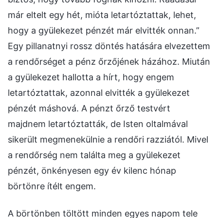
már eltelt egy hét, mióta letartóztattak, lehet,
hogy a gyülekezet pénzét már elvitték onnan.”
Egy pillanatnyi rossz döntés hatására elvezettem
a rendőrséget a pénz őrzőjének házához. Miután
a gyülekezet hallotta a hírt, hogy engem
letartóztattak, azonnal elvitték a gyülekezet
pénzét máshová. A pénzt őrző testvért
majdnem letartóztatták, de Isten oltalmával
sikerült megmenekülnie a rendőri razziától. Mivel
a rendőrség nem találta meg a gyülekezet
pénzét, önkényesen egy év kilenc hónap
börtönre ítélt engem.
A börtönben töltött minden egyes napom tele