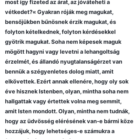
most így fizeted az árat, az jóváteheti a
vétkedet?« Gyakran róják meg magukat,
bensőjükben bűnösnek érzik magukat, és
folyton kételkednek, folyton kérdésekkel
gyötrik magukat. Soha nem képesek maguk
mögött hagyni vagy levetni a lehangoltság
érzelmét, és állandó nyugtalanságérzet van
bennük a szégyenletes dolog miatt, amit
elkövettek. Ezért annak ellenére, hogy oly sok
éve hisznek Istenben, olyan, mintha soha nem
hallgattak vagy értettek volna meg semmit,
amit Isten mondott. Olyan, mintha nem tudnák,
hogy az üdvösség elérésének van-e bármi köze
hozzájuk, hogy lehetséges-e számukra a