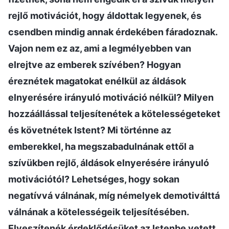
rejlő motivációt, hogy áldottak legyenek, és
csendben mindig annak érdekében fáradoznak.
Vajon nem ez az, ami a legmélyebben van
elrejtve az emberek szívében? Hogyan
éreznétek magatokat enélkül az áldások
elnyerésére irányuló motiváció nélkül? Milyen
hozzáállással teljesítenétek a kötelességeteket
és követnétek Istent? Mi történne az
emberekkel, ha megszabadulnának ettől a
szívükben rejlő, áldások elnyerésére irányuló
motivációtól? Lehetséges, hogy sokan
negatívvá válnának, míg némelyek demotiválttá
válnának a kötelességeik teljesítésében.
Elveszítenék érdeklődésüket az Istenbe vetett