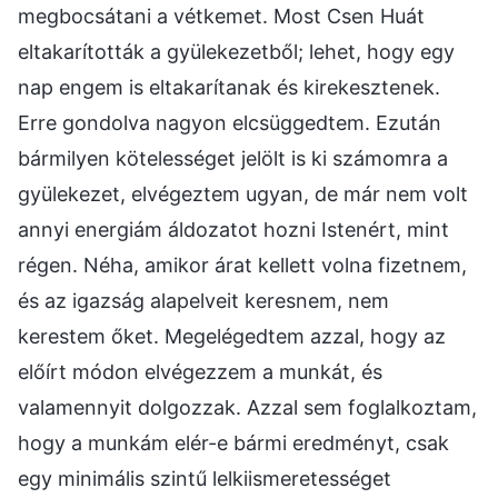
megbocsátani a vétkemet. Most Csen Huát
eltakarították a gyülekezetből; lehet, hogy egy
nap engem is eltakarítanak és kirekesztenek.
Erre gondolva nagyon elcsüggedtem. Ezután
bármilyen kötelességet jelölt is ki számomra a
gyülekezet, elvégeztem ugyan, de már nem volt
annyi energiám áldozatot hozni Istenért, mint
régen. Néha, amikor árat kellett volna fizetnem,
és az igazság alapelveit keresnem, nem
kerestem őket. Megelégedtem azzal, hogy az
előírt módon elvégezzem a munkát, és
valamennyit dolgozzak. Azzal sem foglalkoztam,
hogy a munkám elér-e bármi eredményt, csak
egy minimális szintű lelkiismeretességet