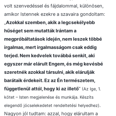
volt szenvedéssel és fájdalommal, különösen,
amikor Istennek ezekre a szavaira gondoltam:
„
Azokkal szemben, akik a legcsekélyebb
hűséget sem mutatták Irántam a
megpróbáltatások idején, nem leszek többé
irgalmas, mert irgalmasságom csak eddig
terjed. Nem kedvelek továbbá senkit, aki
egyszer már elárult Engem, és még kevésbé
szeretnék azokkal társulni, akik elárulják
barátaik érdekeit. Ez az Én természetem,
függetlenül attól, hogy ki az illető
”
(Az Ige, 1.
kötet – Isten megjelenése és munkája. Készíts
.
elegendő jócselekedetet rendeltetési helyedhez)
Nagyon jól tudtam: azzal, hogy elárultam a