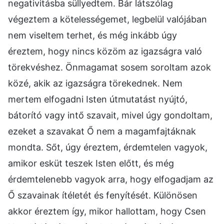
negativitásba süllyedtem. Bár látszólag
végeztem a kötelességemet, legbelül valójában
nem viseltem terhet, és még inkább úgy
éreztem, hogy nincs közöm az igazságra való
törekvéshez. Önmagamat sosem soroltam azok
közé, akik az igazságra törekednek. Nem
mertem elfogadni Isten útmutatást nyújtó,
bátorító vagy intő szavait, mivel úgy gondoltam,
ezeket a szavakat Ő nem a magamfajtáknak
mondta. Sőt, úgy éreztem, érdemtelen vagyok,
amikor esküt teszek Isten előtt, és még
érdemtelenebb vagyok arra, hogy elfogadjam az
Ő szavainak ítéletét és fenyítését. Különösen
akkor éreztem így, mikor hallottam, hogy Csen