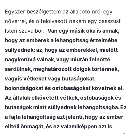
Egyszer beszélgettem az állapotomról egy
nővérrel, és ő felolvasott nekem egy passzust
Isten szavaiból. „
Van egy másik oka is annak,
hogy az emberek a lehangoltság érzelmébe
süllyednek: az, hogy az emberekkel, mielőtt
nagykorúvá válnak, vagy miután felnőtté
serdülnek, meghatározott dolgok történnek,
vagyis vétkeket vagy butaságokat,
bolondságokat és ostobaságokat követnek el.
Az általuk elkövetett vétkek, ostobaságok és
butaságok miatt süllyednek lehangoltságba. Ez
a fajta lehangoltság azt jelenti, hogy az ember
elítéli önmagát, és ez valamiképpen azt is