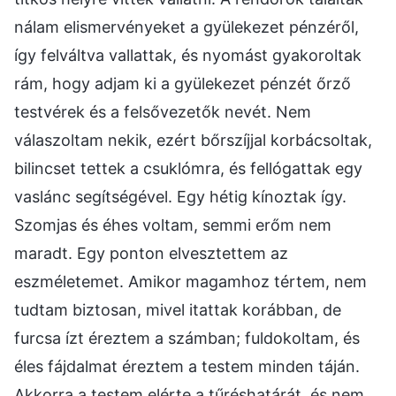
nálam elismervényeket a gyülekezet pénzéről,
így felváltva vallattak, és nyomást gyakoroltak
rám, hogy adjam ki a gyülekezet pénzét őrző
testvérek és a felsővezetők nevét. Nem
válaszoltam nekik, ezért bőrszíjjal korbácsoltak,
bilincset tettek a csuklómra, és fellógattak egy
vaslánc segítségével. Egy hétig kínoztak így.
Szomjas és éhes voltam, semmi erőm nem
maradt. Egy ponton elvesztettem az
eszméletemet. Amikor magamhoz tértem, nem
tudtam biztosan, mivel itattak korábban, de
furcsa ízt éreztem a számban; fuldokoltam, és
éles fájdalmat éreztem a testem minden táján.
Akkorra a testem elérte a tűréshatárát, és nem