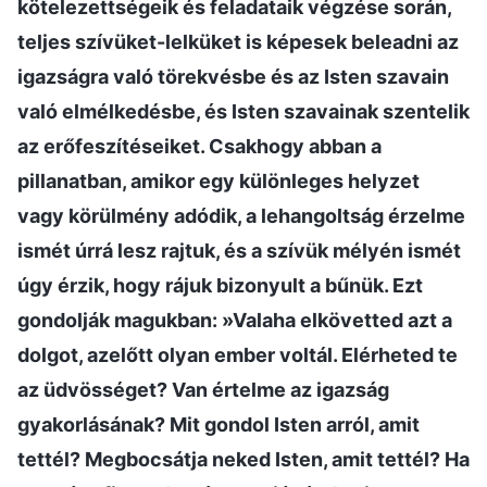
kötelezettségeik és feladataik végzése során,
teljes szívüket-lelküket is képesek beleadni az
igazságra való törekvésbe és az Isten szavain
való elmélkedésbe, és Isten szavainak szentelik
az erőfeszítéseiket. Csakhogy abban a
pillanatban, amikor egy különleges helyzet
vagy körülmény adódik, a lehangoltság érzelme
ismét úrrá lesz rajtuk, és a szívük mélyén ismét
úgy érzik, hogy rájuk bizonyult a bűnük. Ezt
gondolják magukban: »Valaha elkövetted azt a
dolgot, azelőtt olyan ember voltál. Elérheted te
az üdvösséget? Van értelme az igazság
gyakorlásának? Mit gondol Isten arról, amit
tettél? Megbocsátja neked Isten, amit tettél? Ha