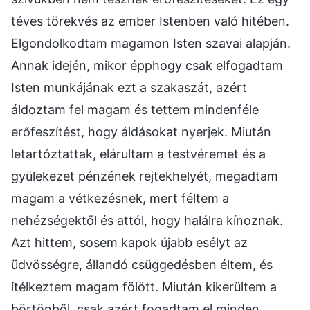
téves törekvés az ember Istenben való hitében.
Elgondolkodtam magamon Isten szavai alapján.
Annak idején, mikor épphogy csak elfogadtam
Isten munkájának ezt a szakaszát, azért
áldoztam fel magam és tettem mindenféle
erőfeszítést, hogy áldásokat nyerjek. Miután
letartóztattak, elárultam a testvéremet és a
gyülekezet pénzének rejtekhelyét, megadtam
magam a vétkezésnek, mert féltem a
nehézségektől és attól, hogy halálra kínoznak.
Azt hittem, sosem kapok újabb esélyt az
üdvösségre, állandó csüggedésben éltem, és
ítélkeztem magam fölött. Miután kikerültem a
börtönből, csak azért fogadtam el minden