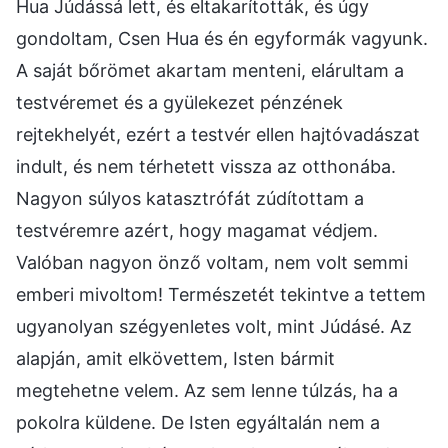
Hua Júdássá lett, és eltakarították, és úgy
gondoltam, Csen Hua és én egyformák vagyunk.
A saját bőrömet akartam menteni, elárultam a
testvéremet és a gyülekezet pénzének
rejtekhelyét, ezért a testvér ellen hajtóvadászat
indult, és nem térhetett vissza az otthonába.
Nagyon súlyos katasztrófát zúdítottam a
testvéremre azért, hogy magamat védjem.
Valóban nagyon önző voltam, nem volt semmi
emberi mivoltom! Természetét tekintve a tettem
ugyanolyan szégyenletes volt, mint Júdásé. Az
alapján, amit elkövettem, Isten bármit
megtehetne velem. Az sem lenne túlzás, ha a
pokolra küldene. De Isten egyáltalán nem a