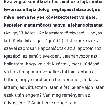
Ez a végső következtetés, amit ez a fajta ember
levon az effajta dolog megtapasztalásából, és
mivel nem a helyes következtetést vonja le,
képtelen maga mögött hagyni a lehangoltságát
”
(Az Ige, VI. kötet – Az igazságra törekvésről. Hogyan
. Istennek ezek a
kell törekedni az igazságra? (2.))
szavai szorosan kapcsolódtak az állapotomhoz.
Igazából az elmúlt években, valahányszor azt
hallottam, hogy valakit kizártak, mert Júdássá
vált, ezt magamra vonatkoztattam, abban a
hitben, hogy elárultam a testvéremet, Júdássá
lettem, és vétkeztem Isten előtt; akar vajon Isten
ezek után engem? Van még reményem az
üdvösségre? Amint erre gondoltam,