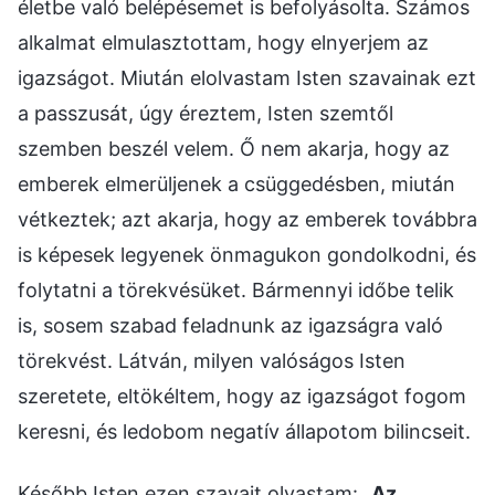
életbe való belépésemet is befolyásolta. Számos
alkalmat elmulasztottam, hogy elnyerjem az
igazságot. Miután elolvastam Isten szavainak ezt
a passzusát, úgy éreztem, Isten szemtől
szemben beszél velem. Ő nem akarja, hogy az
emberek elmerüljenek a csüggedésben, miután
vétkeztek; azt akarja, hogy az emberek továbbra
is képesek legyenek önmagukon gondolkodni, és
folytatni a törekvésüket. Bármennyi időbe telik
is, sosem szabad feladnunk az igazságra való
törekvést. Látván, milyen valóságos Isten
szeretete, eltökéltem, hogy az igazságot fogom
keresni, és ledobom negatív állapotom bilincseit.
Később Isten ezen szavait olvastam: „
Az