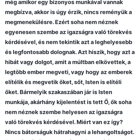
még amikor egy bizonyos munkával vannak
megbízva, akkor is úgy érzik, nincs reményük a
megmenekülésre. Ezért soha nem néznek
egyenesen szembe az igazságra való törekvés
kérdésével, és nem tekintik azt a leghelyesebb
és legfontosabb dolognak. Azt hiszik, hogy azt a
hibát vagy dolgot, amit a múltban elkövettek, a
legtöbb ember megveti, vagy hogy az emberek
elítélik és megvetik őket, sőt, Isten is elítéli
őket. Bármelyik szakaszában jár is Isten
munkája, akárhány kijelentést is tett Ő, ők soha
nem néznek szembe helyesen az igazságra
való törekvés kérdésével. Miért van ez így?
Nincs bátorságuk hátrahagyni a lehangoltságot.