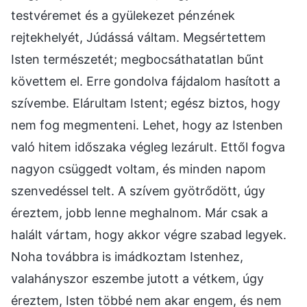
testvéremet és a gyülekezet pénzének
rejtekhelyét, Júdássá váltam. Megsértettem
Isten természetét; megbocsáthatatlan bűnt
követtem el. Erre gondolva fájdalom hasított a
szívembe. Elárultam Istent; egész biztos, hogy
nem fog megmenteni. Lehet, hogy az Istenben
való hitem időszaka végleg lezárult. Ettől fogva
nagyon csüggedt voltam, és minden napom
szenvedéssel telt. A szívem gyötrődött, úgy
éreztem, jobb lenne meghalnom. Már csak a
halált vártam, hogy akkor végre szabad legyek.
Noha továbbra is imádkoztam Istenhez,
valahányszor eszembe jutott a vétkem, úgy
éreztem, Isten többé nem akar engem, és nem