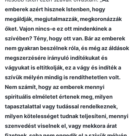
emberek azért hisznek Istenben, hogy
megáldják, megjutalmazzák, megkoronázzák
őket. Vajon nincs-e ez ott mindenkinek a
szívében? Tény, hogy ott van. Bár az emberek
nem gyakran beszélnek róla, és még az áldások
megszerzésére irányuló indítékukat és
vágyukat is eltitkolják, ez a vágy és indíték a
szívük mélyén mindig is rendíthetetlen volt.
Nem számít, hogy az emberek mennyi
spirituális elméletet értenek meg, milyen
tapasztalattal vagy tudással rendelkeznek,
milyen kötelességet tudnak teljesíteni, mennyi
szenvedést viselnek el, vagy mekkora árat
fizetnek, soha nem engedik el a szívük mélyén