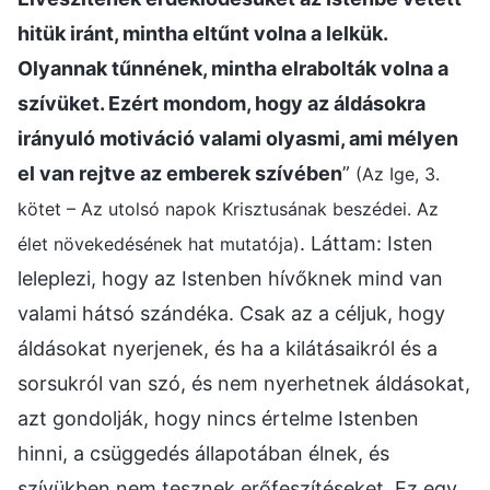
hitük iránt, mintha eltűnt volna a lelkük.
Olyannak tűnnének, mintha elrabolták volna a
szívüket. Ezért mondom, hogy az áldásokra
irányuló motiváció valami olyasmi, ami mélyen
el van rejtve az emberek szívében
”
(Az Ige, 3.
kötet – Az utolsó napok Krisztusának beszédei. Az
. Láttam: Isten
élet növekedésének hat mutatója)
leleplezi, hogy az Istenben hívőknek mind van
valami hátsó szándéka. Csak az a céljuk, hogy
áldásokat nyerjenek, és ha a kilátásaikról és a
sorsukról van szó, és nem nyerhetnek áldásokat,
azt gondolják, hogy nincs értelme Istenben
hinni, a csüggedés állapotában élnek, és
szívükben nem tesznek erőfeszítéseket. Ez egy