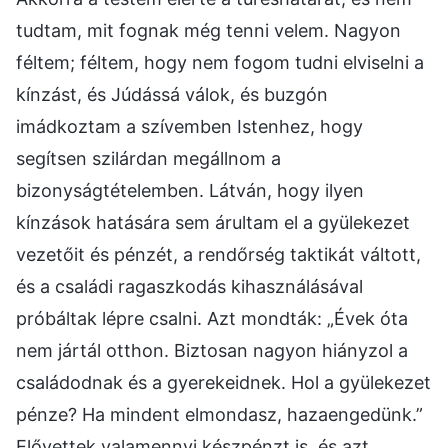
tudtam, mit fognak még tenni velem. Nagyon
féltem; féltem, hogy nem fogom tudni elviselni a
kínzást, és Júdássá válok, és buzgón
imádkoztam a szívemben Istenhez, hogy
segítsen szilárdan megállnom a
bizonyságtételemben. Látván, hogy ilyen
kínzások hatására sem árultam el a gyülekezet
vezetőit és pénzét, a rendőrség taktikát váltott,
és a családi ragaszkodás kihasználásával
próbáltak lépre csalni. Azt mondták: „Évek óta
nem jártál otthon. Biztosan nagyon hiányzol a
családodnak és a gyerekeidnek. Hol a gyülekezet
pénze? Ha mindent elmondasz, hazaengedünk.”
Elővettek valamennyi készpénzt is, és azt