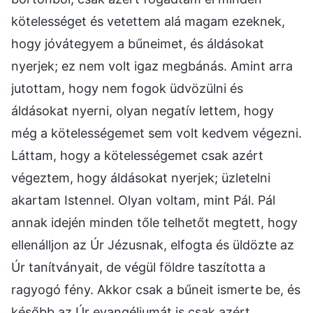
kötelességet és vetettem alá magam ezeknek,
hogy jóvátegyem a bűneimet, és áldásokat
nyerjek; ez nem volt igaz megbánás. Amint arra
jutottam, hogy nem fogok üdvözülni és
áldásokat nyerni, olyan negatív lettem, hogy
még a kötelességemet sem volt kedvem végezni.
Láttam, hogy a kötelességemet csak azért
végeztem, hogy áldásokat nyerjek; üzletelni
akartam Istennel. Olyan voltam, mint Pál. Pál
annak idején minden tőle telhetőt megtett, hogy
ellenálljon az Úr Jézusnak, elfogta és üldözte az
Úr tanítványait, de végül földre taszította a
ragyogó fény. Akkor csak a bűneit ismerte be, és
később az Úr evangéliumát is csak azért