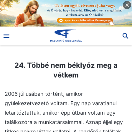
24. Többé nem béklyóz meg a vétkem
24. Többé nem béklyóz meg a
vétkem
2006 júliusában történt, amikor
gyülekezetvezető voltam. Egy nap váratlanul
letartóztattak, amikor épp útban voltam egy
találkozóra a munkatársaimmal. Aznap éjjel egy
titkos helyre vittek vallatni. A rendőrök találtak