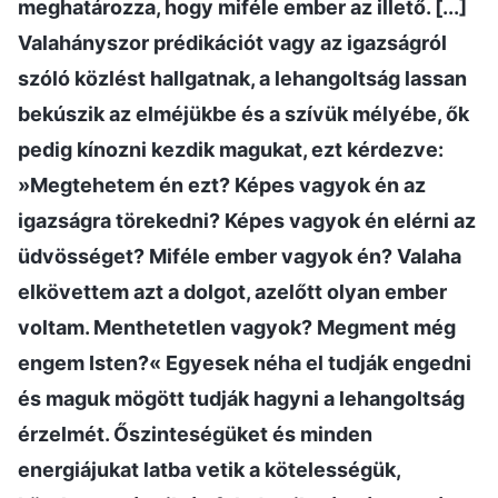
meghatározza, hogy miféle ember az illető. [...]
Valahányszor prédikációt vagy az igazságról
szóló közlést hallgatnak, a lehangoltság lassan
bekúszik az elméjükbe és a szívük mélyébe, ők
pedig kínozni kezdik magukat, ezt kérdezve:
»Megtehetem én ezt? Képes vagyok én az
igazságra törekedni? Képes vagyok én elérni az
üdvösséget? Miféle ember vagyok én? Valaha
elkövettem azt a dolgot, azelőtt olyan ember
voltam. Menthetetlen vagyok? Megment még
engem Isten?« Egyesek néha el tudják engedni
és maguk mögött tudják hagyni a lehangoltság
érzelmét. Őszinteségüket és minden
energiájukat latba vetik a kötelességük,