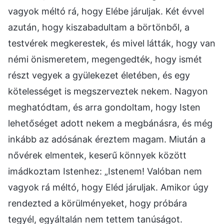
vagyok méltó rá, hogy Elébe járuljak. Két évvel
azután, hogy kiszabadultam a börtönből, a
testvérek megkerestek, és mivel látták, hogy van
némi önismeretem, megengedték, hogy ismét
részt vegyek a gyülekezet életében, és egy
kötelességet is megszerveztek nekem. Nagyon
meghatódtam, és arra gondoltam, hogy Isten
lehetőséget adott nekem a megbánásra, és még
inkább az adósának éreztem magam. Miután a
nővérek elmentek, keserű könnyek között
imádkoztam Istenhez: „Istenem! Valóban nem
vagyok rá méltó, hogy Eléd járuljak. Amikor úgy
rendezted a körülményeket, hogy próbára
tegyél, egyáltalán nem tettem tanúságot.