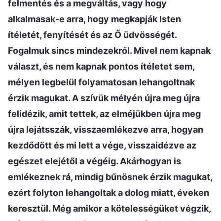
felmentés és a megváltás, vagy hogy
alkalmasak-e arra, hogy megkapják Isten
ítéletét, fenyítését és az Ő üdvösségét.
Fogalmuk sincs mindezekről. Mivel nem kapnak
választ, és nem kapnak pontos ítéletet sem,
mélyen legbelül folyamatosan lehangoltnak
érzik magukat. A szívük mélyén újra meg újra
felidézik, amit tettek, az elméjükben újra meg
újra lejátsszák, visszaemlékezve arra, hogyan
kezdődött és mi lett a vége, visszaidézve az
egészet elejétől a végéig. Akárhogyan is
emlékeznek rá, mindig bűnösnek érzik magukat,
ezért folyton lehangoltak a dolog miatt, éveken
keresztül. Még amikor a kötelességüket végzik,