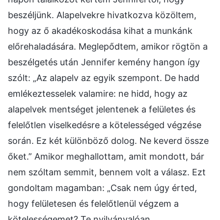
beszéljünk. Alapelvekre hivatkozva közöltem,
hogy az ő akadékoskodása kihat a munkánk
előrehaladására. Meglepődtem, amikor rögtön a
beszélgetés után Jennifer kemény hangon így
szólt: „Az alapelv az egyik szempont. De hadd
emlékeztesselek valamire: ne hidd, hogy az
alapelvek mentséget jelentenek a felületes és
felelőtlen viselkedésre a kötelességed végzése
során. Ez két különböző dolog. Ne keverd össze
őket.” Amikor meghallottam, amit mondott, bár
nem szóltam semmit, bennem volt a válasz. Ezt
gondoltam magamban: „Csak nem úgy érted,
hogy felületesen és felelőtlenül végzem a
kötelességemet? Te nyilvánvalóan