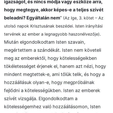
igazságot, és nincs módja vagy eszköze arra,
hogy megtegye, akkor képes-e a teljes szívét
beleadni? Egyáltalán nem
”
(Az Ige, 3. kötet – Az
utolsó napok Krisztusának beszédei. Isten irányítási
.
tervének az ember a legnagyobb haszonélvezője)
Miután elgondolkodtam Isten szavain,
megértettem a szándékát. Isten nem követeli
meg az emberektől, hogy kötelességeikben
tökéletességet érjenek el, hanem azt nézi, hogy
mindent megtettek-e, ami tőlük telik, és hogy a
hozzáállásuk olyan-e, hogy megpróbálnak
fejlődni a kötelességükben. Isten az emberek
szívét vizsgálja. Elgondolkodtam a
kötelességemhez való hozzáállásomon, Isten