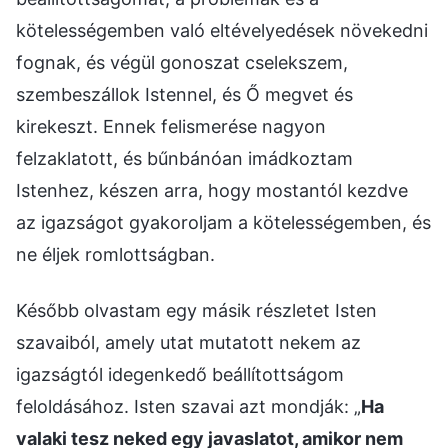
kötelességemben való eltévelyedések növekedni
fognak, és végül gonoszat cselekszem,
szembeszállok Istennel, és Ő megvet és
kirekeszt. Ennek felismerése nagyon
felzaklatott, és bűnbánóan imádkoztam
Istenhez, készen arra, hogy mostantól kezdve
az igazságot gyakoroljam a kötelességemben, és
ne éljek romlottságban.
Később olvastam egy másik részletet Isten
szavaiból, amely utat mutatott nekem az
igazságtól idegenkedő beállítottságom
feloldásához. Isten szavai azt mondják: „
Ha
valaki tesz neked egy javaslatot, amikor nem