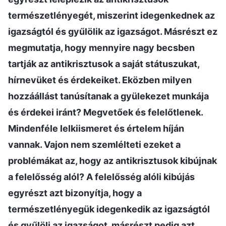
természetlényegét, miszerint idegenkednek az
igazságtól és gyűlölik az igazságot. Másrészt ez
megmutatja, hogy mennyire nagy becsben
tartják az antikrisztusok a saját státuszukat,
hírnevüket és érdekeiket. Eközben milyen
hozzáállást tanúsítanak a gyülekezet munkája
és érdekei iránt? Megvetőek és felelőtlenek.
Mindenféle lelkiismeret és értelem híján
vannak. Vajon nem szemlélteti ezeket a
problémákat az, hogy az antikrisztusok kibújnak
a felelősség alól? A felelősség alóli kibújás
egyrészt azt bizonyítja, hogy a
természetlényegük idegenkedik az igazságtól
és gyűlöli az igazságot, másrészt pedig azt