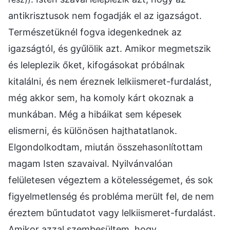
antikrisztusok nem fogadják el az igazságot.
Természetüknél fogva idegenkednek az
igazságtól, és gyűlölik azt. Amikor megmetszik
és leleplezik őket, kifogásokat próbálnak
kitalálni, és nem éreznek lelkiismeret-furdalást,
még akkor sem, ha komoly kárt okoznak a
munkában. Még a hibáikat sem képesek
elismerni, és különösen hajthatatlanok.
Elgondolkodtam, miután összehasonlítottam
magam Isten szavaival. Nyilvánvalóan
felületesen végeztem a kötelességemet, és sok
figyelmetlenség és probléma merült fel, de nem
éreztem bűntudatot vagy lelkiismeret-furdalást.
Amikor azzal szembesültem, hogy