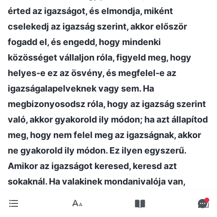
érted az igazságot, és elmondja, miként
cselekedj az igazság szerint, akkor először
fogadd el, és engedd, hogy mindenki
közösséget vállaljon róla, figyeld meg, hogy
helyes-e ez az ösvény, és megfelel-e az
igazságalapelveknek vagy sem. Ha
megbizonyosodsz róla, hogy az igazság szerint
való, akkor gyakorold ily módon; ha azt állapítod
meg, hogy nem felel meg az igazságnak, akkor
ne gyakorold ily módon. Ez ilyen egyszerű.
Amikor az igazságot keresed, keresd azt
sokaknál. Ha valakinek mondanivalója van,
hallgasd meg, és vedd komolyan minden szavát.
Ne hagyd figyelmen kívül vagy torkold le, mert