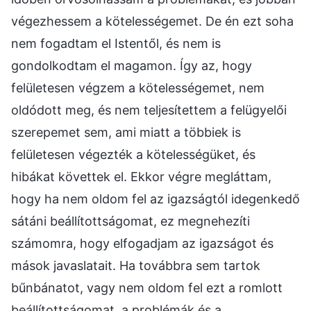
végezhessem a kötelességemet. De én ezt soha
nem fogadtam el Istentől, és nem is
gondolkodtam el magamon. Így az, hogy
felületesen végzem a kötelességemet, nem
oldódott meg, és nem teljesítettem a felügyelői
szerepemet sem, ami miatt a többiek is
felületesen végezték a kötelességüket, és
hibákat követtek el. Ekkor végre megláttam,
hogy ha nem oldom fel az igazságtól idegenkedő
sátáni beállítottságomat, ez megnehezíti
számomra, hogy elfogadjam az igazságot és
mások javaslatait. Ha továbbra sem tartok
bűnbánatot, vagy nem oldom fel ezt a romlott
beállítottságomat, a problémák és a