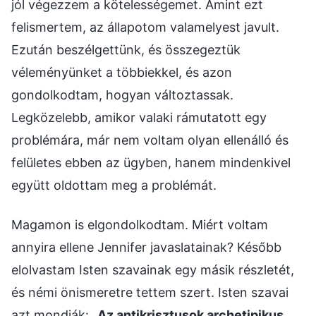
jól végezzem a kötelességemet. Amint ezt
felismertem, az állapotom valamelyest javult.
Ezután beszélgettünk, és összegeztük
véleményünket a többiekkel, és azon
gondolkodtam, hogyan változtassak.
Legközelebb, amikor valaki rámutatott egy
problémára, már nem voltam olyan ellenálló és
felületes ebben az ügyben, hanem mindenkivel
együtt oldottam meg a problémát.
Magamon is elgondolkodtam. Miért voltam
annyira ellene Jennifer javaslatainak? Később
elolvastam Isten szavainak egy másik részletét,
és némi önismeretre tettem szert. Isten szavai
azt mondják: „
Az antikrisztusok archetipikus