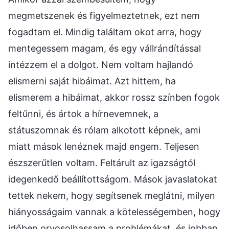
megmetszenek és figyelmeztetnek, ezt nem
fogadtam el. Mindig találtam okot arra, hogy
mentegessem magam, és egy vállrándítással
intézzem el a dolgot. Nem voltam hajlandó
elismerni saját hibáimat. Azt hittem, ha
elismerem a hibáimat, akkor rossz színben fogok
feltűnni, és ártok a hírnevemnek, a
státuszomnak és rólam alkotott képnek, ami
miatt mások lenéznek majd engem. Teljesen
észszerűtlen voltam. Feltárult az igazságtól
idegenkedő beállítottságom. Mások javaslatokat
tettek nekem, hogy segítsenek meglátni, milyen
hiányosságaim vannak a kötelességemben, hogy
időben orvosolhassam a problémákat, és jobban