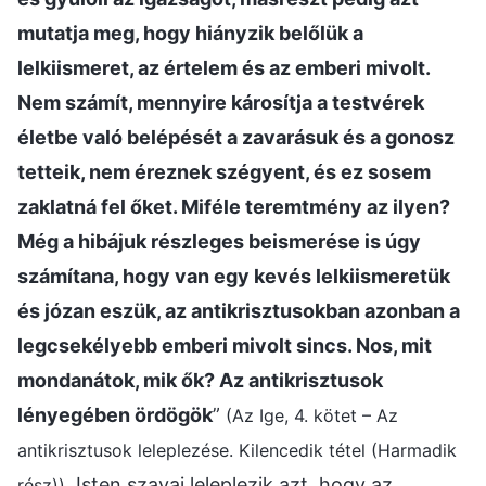
mutatja meg, hogy hiányzik belőlük a
lelkiismeret, az értelem és az emberi mivolt.
Nem számít, mennyire károsítja a testvérek
életbe való belépését a zavarásuk és a gonosz
tetteik, nem éreznek szégyent, és ez sosem
zaklatná fel őket. Miféle teremtmény az ilyen?
Még a hibájuk részleges beismerése is úgy
számítana, hogy van egy kevés lelkiismeretük
és józan eszük, az antikrisztusokban azonban a
legcsekélyebb emberi mivolt sincs. Nos, mit
mondanátok, mik ők? Az antikrisztusok
lényegében ördögök
”
(Az Ige, 4. kötet – Az
antikrisztusok leleplezése. Kilencedik tétel (Harmadik
. Isten szavai leleplezik azt, hogy az
rész))