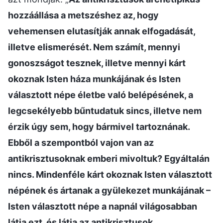
hozzáállása a metszéshez az, hogy
vehemensen elutasítják annak elfogadását,
illetve elismerését. Nem számít, mennyi
gonoszságot tesznek, illetve mennyi kárt
okoznak Isten háza munkájának és Isten
választott népe életbe való belépésének, a
legcsekélyebb bűntudatuk sincs, illetve nem
érzik úgy sem, hogy bármivel tartoznának.
Ebből a szempontból vajon van az
antikrisztusoknak emberi mivoltuk? Egyáltalán
nincs. Mindenféle kárt okoznak Isten választott
népének és ártanak a gyülekezet munkájának –
Isten választott népe a napnál világosabban
látja ezt, és látja az antikrisztusok