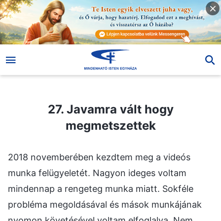
27. Javamra vált hogy megmetszettek
27. Javamra vált hogy
megmetszettek
2018 novemberében kezdtem meg a videós
munka felügyeletét. Nagyon ideges voltam
mindennap a rengeteg munka miatt. Sokféle
probléma megoldásával és mások munkájának
nyomon követésével voltam elfoglalva. Nem