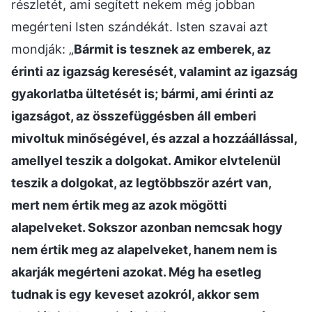
részletét, ami segített nekem még jobban
megérteni Isten szándékát. Isten szavai azt
mondják: „
Bármit is tesznek az emberek, az
érinti az igazság keresését, valamint az igazság
gyakorlatba ültetését is; bármi, ami érinti az
igazságot, az összefüggésben áll emberi
mivoltuk minőségével, és azzal a hozzáállással,
amellyel teszik a dolgokat. Amikor elvtelenül
teszik a dolgokat, az legtöbbször azért van,
mert nem értik meg az azok mögötti
alapelveket. Sokszor azonban nemcsak hogy
nem értik meg az alapelveket, hanem nem is
akarják megérteni azokat. Még ha esetleg
tudnak is egy keveset azokról, akkor sem