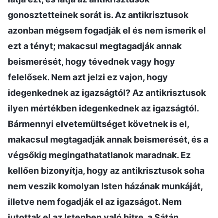
gonosztetteinek sorát is. Az antikrisztusok
azonban mégsem fogadják el és nem ismerik el
ezt a tényt; makacsul megtagadják annak
beismerését, hogy tévednek vagy hogy
felelősek. Nem azt jelzi ez vajon, hogy
idegenkednek az igazságtól? Az antikrisztusok
ilyen mértékben idegenkednek az igazságtól.
Bármennyi elvetemültséget követnek is el,
makacsul megtagadják annak beismerését, és a
végsőkig megingathatatlanok maradnak. Ez
kellően bizonyítja, hogy az antikrisztusok soha
nem veszik komolyan Isten házának munkáját,
illetve nem fogadják el az igazságot. Nem
jutottak el az Istenben való hitre, a Sátán