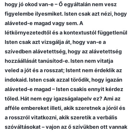
hogy jó okod van-e – Ő egyáltalán nem vesz
figyelembe ilyesmiket. Isten csak azt nézi, hogy
aláveted-e magad vagy sem. A
létkörnyezetedtől és a kontextustól függetlenül
Isten csak azt vizsgálja át, hogy van-e a
szívedben alávetettség, hogy az alávetettség
hozzáállását tanúsítod-e. Isten nem vitatja
veled a jót és a rosszat; Istent nem érdeklik az
indokaid. Isten csak azzal törődik, hogy igazán
aláveted-e magad – Isten csakis ennyit kérdez
tőled. Hát nem egy igazságalapelv ez? Ami az
afféle embereket illeti, akik szeretnek a jóról és
a rosszról vitatkozni, akik szeretik a verbális
szóváltásokat – vajon az ő szívükben ott vannak