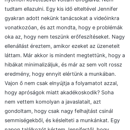
tudtam ellazulni. Egy kis idő elteltével Jennifer
gyakran adott nekünk tanácsokat a videóinkra
vonatkozóan, és azt mondta, hogy e problémák
oka az, hogy nem teszünk erőfeszítéseket. Nagy
ellenállást éreztem, amikor ezeket az üzeneteit
láttam. Már akkor is mindent megtettünk, hogy a
hibákat minimalizáljuk, és már az sem volt rossz
eredmény, hogy ennyit elértünk a munkában.
Vajon ő nem csak elnyújtja a folyamatot azzal,
hogy apróságok miatt akadékoskodik? Soha
nem vettem komolyan a javaslatait, azt
gondoltam, hogy csak nagy felhajtást csinál
semmiségekből, és késlelteti a munkánkat. Egy
napon találkozót kértem Jennifertől, hogy