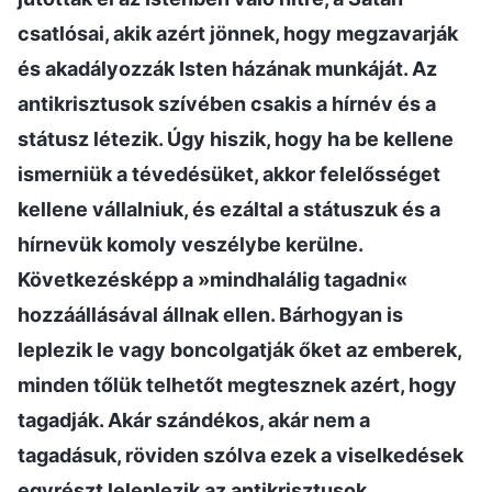
csatlósai, akik azért jönnek, hogy megzavarják
és akadályozzák Isten házának munkáját. Az
antikrisztusok szívében csakis a hírnév és a
státusz létezik. Úgy hiszik, hogy ha be kellene
ismerniük a tévedésüket, akkor felelősséget
kellene vállalniuk, és ezáltal a státuszuk és a
hírnevük komoly veszélybe kerülne.
Következésképp a »mindhalálig tagadni«
hozzáállásával állnak ellen. Bárhogyan is
leplezik le vagy boncolgatják őket az emberek,
minden tőlük telhetőt megtesznek azért, hogy
tagadják. Akár szándékos, akár nem a
tagadásuk, röviden szólva ezek a viselkedések
egyrészt leleplezik az antikrisztusok