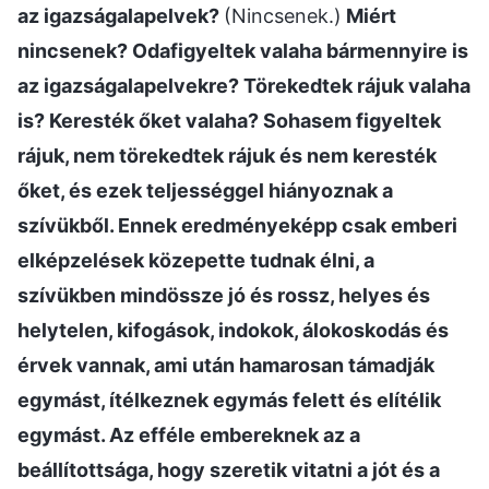
az igazságalapelvek?
(Nincsenek.)
Miért
nincsenek? Odafigyeltek valaha bármennyire is
az igazságalapelvekre? Törekedtek rájuk valaha
is? Keresték őket valaha? Sohasem figyeltek
rájuk, nem törekedtek rájuk és nem keresték
őket, és ezek teljességgel hiányoznak a
szívükből. Ennek eredményeképp csak emberi
elképzelések közepette tudnak élni, a
szívükben mindössze jó és rossz, helyes és
helytelen, kifogások, indokok, álokoskodás és
érvek vannak, ami után hamarosan támadják
egymást, ítélkeznek egymás felett és elítélik
egymást. Az efféle embereknek az a
beállítottsága, hogy szeretik vitatni a jót és a