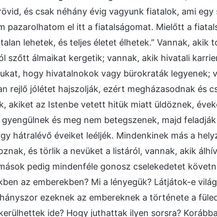
 rövid, és csak néhány évig vagyunk fiatalok, ami egy
m pazarolhatom el itt a fiatalságomat. Mielőtt a fiata
lan lehetek, és teljes életet élhetek.” Vannak, akik t
szőtt álmaikat kergetik; vannak, akik hivatali karrie
ukat, hogy hivatalnokok vagy bürokraták legyenek; v
n rejlő jólétet hajszolják, ezért megházasodnak és c
k, akiket az Istenbe vetett hitük miatt üldöznek, évek
m gyengülnek és meg nem betegszenek, majd feladják
gy hátralévő éveiket leéljék. Mindenkinek más a hely
nak, és törlik a nevüket a listáról, vannak, akik álhí
, mások pedig mindenféle gonosz cselekedetet követne
zekben az emberekben? Mi a lényegük? Látjátok-e vil
hányszor ezeknek az embereknek a története a füledb
erülhettek ide? Hogy juthattak ilyen sorsra? Korább