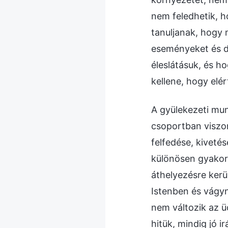
nem feledhetik, h
tanuljanak, hogy 
eseményeket és d
éleslátásuk, és 
kellene, hogy elé
A gyülekezeti mun
csoportban viszon
felfedése, kiveté
különösen gyakori
áthelyezésre kerü
Istenben és vágyn
nem változik az ü
hitük, mindig jó 