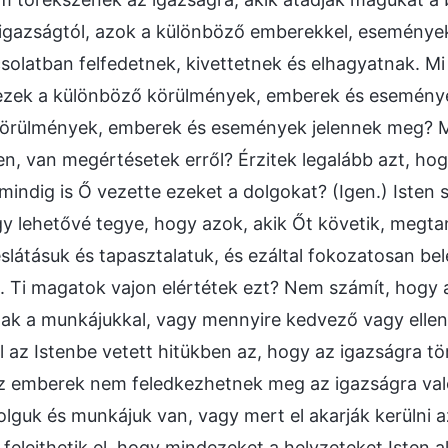
igazságtól, azok a különböző emberekkel, események
solatban felfedetnek, kivettetnek és elhagyatnak. Mi
ezek a különböző körülmények, emberek és eseménye
körülmények, emberek és események jelennek meg? M
ben, van megértésetek erről? Érzitek legalább azt, ho
 mindig is Ő vezette ezeket a dolgokat? (Igen.) Isten 
y lehetővé tegye, hogy azok, akik Őt követik, megtan
slátásuk és tapasztalatuk, és ezáltal fokozatosan be
. Ti magatok vajon elértétek ezt? Nem számít, hogy
tak a munkájukkal, vagy mennyire kedvező vagy elle
l az Istenbe vetett hitükben az, hogy az igazságra t
Az emberek nem feledkezhetnek meg az igazságra val
olguk és munkájuk van, vagy mert el akarják kerülni a
elejthetik el, hogy mindezeket a helyzeteket Isten al