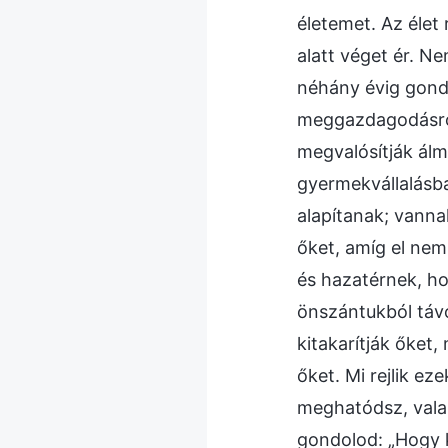
életemet. Az élet
alatt véget ér. Ne
néhány évig gondta
meggazdagodásról 
megvalósítják álm
gyermekvállalásba
alapítanak; vanna
őket, amíg el ne
és hazatérnek, ho
önszántukból távoz
kitakarítják őket
őket. Mi rejlik e
meghatódsz, vala
gondolod: „Hogy k