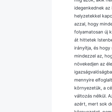
idegenkednek az 
helyzetekkel kapc
azzal, hogy mind
folyamatosan új 
át hittetek Isten
irányítja, és hogy
mindezzel az, hog
növekedjen az éle
igazságvalóságba
mennyire elfoglal
környezetük, a cé
változás nélkül. 
azért, mert sok d
környezetet, nem f