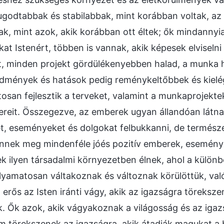
godtabbak és stabilabbak, mint korábban voltak, az 
ak, mint azok, akik korábban ott éltek; ők mindannyi
at Istenért, többen is vannak, akik képesek elviselni
at, minden projekt gördülékenyebben halad, a munka
edmények és hatások pedig reménykeltőbbek és kielé
san fejlesztik a terveket, valamint a munkaprojekte
ereit. Összegezve, az emberek ugyan állandóan látn
t, eseményeket és dolgokat felbukkanni, de termész
nnek meg mindenféle jóés pozitív emberek, eseménye
 ilyen társadalmi környezetben élnek, ahol a különb
lyamatosan váltakoznak és változnak körülöttük, val
n erős az Isten iránti vágy, akik az igazságra töreksz
. Ők azok, akik vágyakoznak a világosság és az igaz
m törekszenek az igazságra, akik átadják magukat a