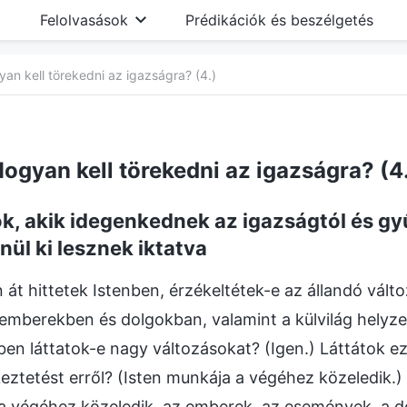
Felolvasások
Prédikációk és beszélgetés
an kell törekedni az igazságra? (4.)
ogyan kell törekedni az igazságra? (4
k, akik idegenkednek az igazságtól és gyű
nül ki lesznek iktatva
 át hittetek Istenben, érzékeltétek-e az állandó válto
 emberekben és dolgokban, valamint a külvilág helyz
en láttatok-e nagy változásokat? (Igen.) Láttátok ez
eztetést erről? (Isten munkája a végéhez közeledik.) 
a végéhez közeledik, az emberek, az események, a d