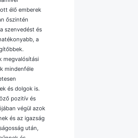
ott élő emberek
an őszintén
 a szenvedést és
 hatékonyabb, a
gítőbbek.
k megvalósítási
ak mindenféle
etesen
k és dolgok is.
öző pozitív és
ójában végül azok
enek és az igazság
ságosság után,
 bűnnek és