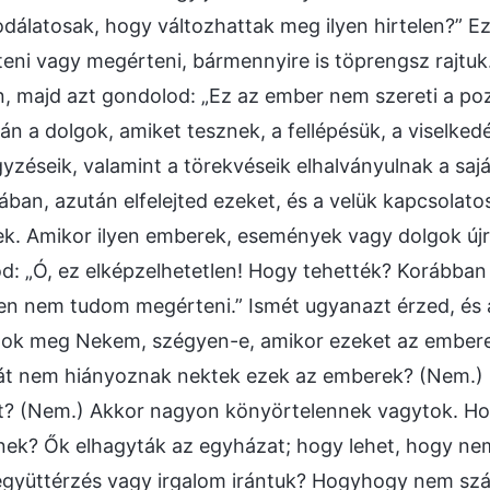
dálatosak, hogy változhattak meg ilyen hirtelen?” E
eni vagy megérteni, bármennyire is töprengsz rajtuk
 majd azt gondolod: „Ez az ember nem szereti a pozi
tán a dolgok, amiket tesznek, a fellépésük, a viselke
yzéseik, valamint a törekvéseik elhalványulnak a sa
ban, azután elfelejted ezeket, és a velük kapcsolato
ek. Amikor ilyen emberek, események vagy dolgok új
d: „Ó, ez elképzelhetetlen! Hogy tehették? Korábban
űen nem tudom megérteni.” Ismét ugyanazt érzed, és
ok meg Nekem, szégyen-e, amikor ezeket az emberek
Hát nem hiányoznak nektek ezek az emberek? (Nem.
t? (Nem.) Akkor nagyon könyörtelennek vagytok. Ho
nek? Ők elhagyták az egyházat; hogy lehet, hogy nem
együttérzés vagy irgalom irántuk? Hogyhogy nem sz