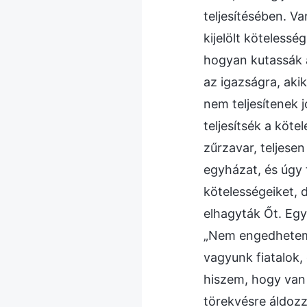
teljesítésében. V
kijelölt kötelessé
hogyan kutassák 
az igazságra, aki
nem teljesítenek 
teljesítsék a köte
zűrzavar, teljes
egyházat, és úgy 
kötelességeiket, 
elhagyták Őt. Eg
„Nem engedhetem 
vagyunk fiatalok
hiszem, hogy van 
törekvésre áldozz