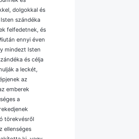
kel, dolgokkal és
 Isten szándéka
k felfedetnek, és
iután ennyi éven
gy mindezt Isten
szándéka és célja
ulják a leckét,
lépjenek az
 az emberek
nséges a
örekedjenek
ó törekvésről
z ellenséges
akította ki, vagy