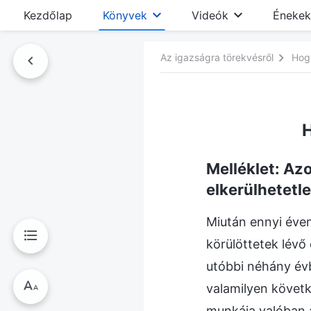
Kezdőlap
Könyvek
Videók
Énekek
Az igazságra törekvésről
Hogy
nyvben
H
Melléklet: Azo
elkerülhetetle
Miután ennyi éven
körülöttetek lévő
utóbbi néhány évb
valamilyen követk
munkája valóban 