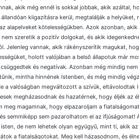
annak, akik még ennél is sokkal jobbak, akik azáltal, 
g állandóan kiigazításra kerül, megtalálják a helyüket,
az alapelveket kötelességükben. Azok azonban, aki
k nem szeretik a pozitív dolgokat, és akik idegenkedn
jól. Jelenleg vannak, akik rákényszerítik magukat, ho
lességüket, holott valójában a belső állapotuk már mos
en csüggedtek és negatívak. Azonban még mindig nem 
tűnik, mintha hinnének Istenben, és még mindig végz
de a valóságban megváltozott a szívük, eltávolodtak I
yesek megházasodnak és hazatérnek, hogy éljék az é
meg magamnak, hogy elpazaroljam a fiatalságomat
, és semmiképp sem pazarolhatom el az ifjúságomat!
isten, de nem lehetek olyan együgyű, mint ti, akik az
átok a fiatalságotokat. Meg kell házasodnom, és élne