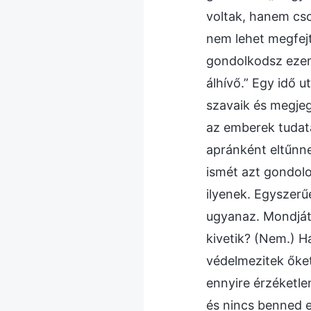
voltak, hanem cso
nem lehet megfejt
gondolkodsz ezen,
álhívő.” Egy idő u
szavaik és megjeg
az emberek tudatá
apránként eltűnn
ismét azt gondolo
ilyenek. Egyszer
ugyanaz. Mondját
kivetik? (Nem.) 
védelmezitek őke
ennyire érzéketle
és nincs benned 