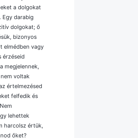
zeket a dolgokat
. Egy darabig
tív dolgokat; ő
désük, bizonyos
ját elmédben vagy
s érzéseid
ra megjelennek,
 nem voltak
 az értelmezésed
et felfedik és
) Nem
gy lehettek
 harcolsz értük,
ánod őket?