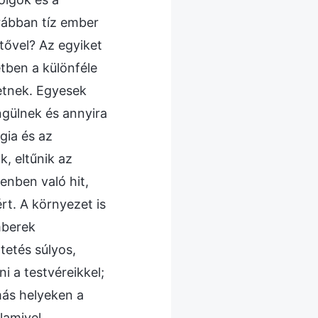
orábban tíz ember
tővel? Az egyiket
etben a különféle
etnek. Egyesek
ngülnek és annyira
gia és az
, eltűnik az
tenben való hit,
rt. A környezet is
mberek
tetés súlyos,
 a testvéreikkel;
más helyeken a
lamivel