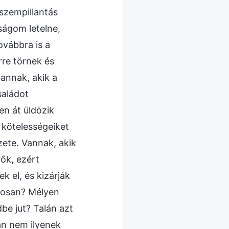
 szempillantás
lságom letelne,
ovábbra is a
rre törnek és
annak, akik a
saládot
en át üldözik
 kötelességeiket
zete. Vannak, akik
vők, ezért
k el, és kizárják
ágosan? Mélyen
e jut? Talán azt
an nem ilyenek