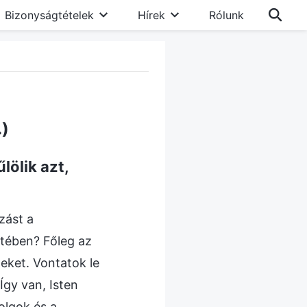
Bizonyságtételek
Hírek
Rólunk
.)
lölik azt,
zást a
etében? Főleg az
eket. Vontatok le
Így van, Isten
olgok és a