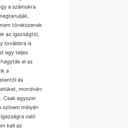
hogy a számukra
 megtanulják,
k nem törekszenek
ek az igazságtól,
gy továbbra is
t egy teljes
hagyták el az
ik a
stentől és
letüket, mondván:
. Csak egyszer
 A szívem mélyén
 igazságra való
m kell az