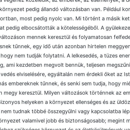
 környezet pedig állandó változásban van. Például k
ortban, most pedig nyolc van. Mi történt a másik ket
kat pedig elbocsátották a kötelességéből. A gyülekez
változáson mennek keresztül és folyamatosan felfed
kesnek tűnnek, egy idő után azonban hirtelen meggye
 hogy nem tudják folytatni. A lelkesedés, a tüzes ener
, ami kezdetben megvolt bennük, teljesen megszűnik
vedés elviselésére, egyáltalán nem érdekli őket az Is
 más embereknek tűnnek, és senki sem tudja, hogy mié
on megy keresztül. Milyen változások történnek az e
zonyos helyeken a környezet ellenséges és az üldöz
nem tudnak többé összegyűlni vagy kapcsolatba lépni
örnyezet valamivel jobb és biztonságosabb; megint 
téshez szükséges környezet és az életkörülmények va