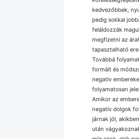
kedvezőbbek, nyu
pedig sokkal jobb
feláldozzák maguk
megfizetni az ár
tapasztalható er
Továbbá folyamato
formáit és módsz
negatív embereke
folyamatosan jele
Amikor az emberek
negatív dolgok fo
járnak jól, akikbe
után vágyakoznak
míg azok, akik ne