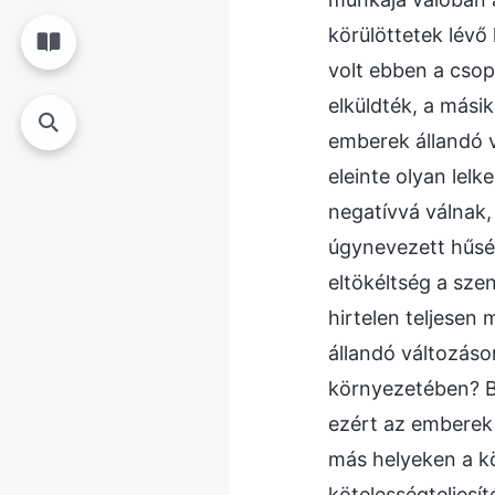
körülöttetek lévő
volt ebben a csop
elküldték, a mási
emberek állandó 
eleinte olyan lel
negatívvá válnak,
úgynevezett hűség
eltökéltség a szen
hirtelen teljesen
állandó változás
környezetében? Bi
ezért az emberek 
más helyeken a k
kötelességteljesí