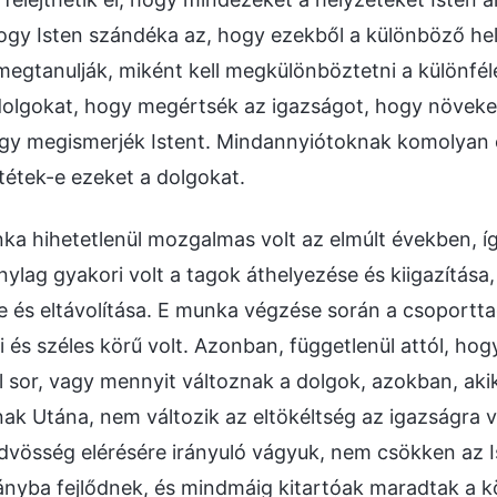
ogy Isten szándéka az, hogy ezekből a különböző he
megtanulják, miként kell megkülönböztetni a különfé
olgokat, hogy megértsék az igazságot, hogy növeke
hogy megismerjék Istent. Mindannyiótoknak komolyan
rtétek-e ezeket a dolgokat.
ka hihetetlenül mozgalmas volt az elmúlt években, 
ylag gyakori volt a tagok áthelyezése és kiigazítása,
se és eltávolítása. E munka végzése során a csoportt
 és széles körű volt. Azonban, függetlenül attól, ho
l sor, vagy mennyit változnak a dolgok, azokban, aki
ak Utána, nem változik az eltökéltség az igazságra v
dvösség elérésére irányuló vágyuk, nem csökken az I
irányba fejlődnek, és mindmáig kitartóak maradtak a k