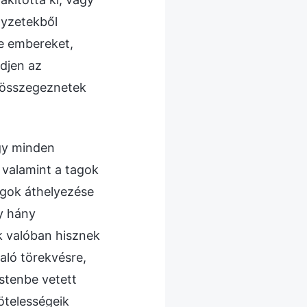
lyzetekből
le embereket,
djen az
 összegeznetek
így minden
 valamint a tagok
agok áthelyezése
gy hány
k valóban hisznek
aló törekvésre,
stenbe vetett
ötelességeik