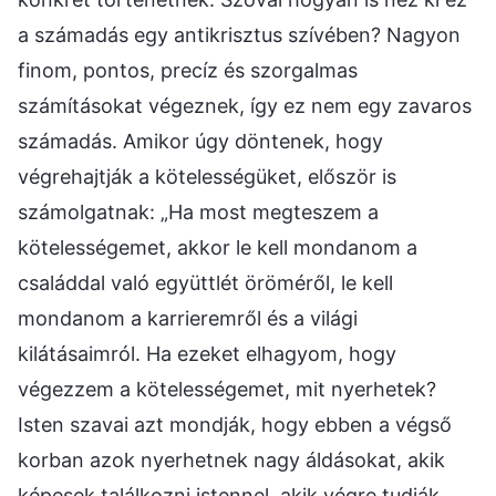
a számadás egy antikrisztus szívében? Nagyon
finom, pontos, precíz és szorgalmas
számításokat végeznek, így ez nem egy zavaros
számadás. Amikor úgy döntenek, hogy
végrehajtják a kötelességüket, először is
számolgatnak: „Ha most megteszem a
kötelességemet, akkor le kell mondanom a
családdal való együttlét öröméről, le kell
mondanom a karrieremről és a világi
kilátásaimról. Ha ezeket elhagyom, hogy
végezzem a kötelességemet, mit nyerhetek?
Isten szavai azt mondják, hogy ebben a végső
korban azok nyerhetnek nagy áldásokat, akik
képesek találkozni istennel, akik végre tudják