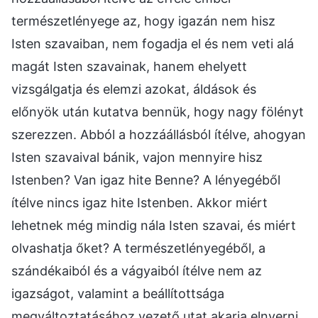
természetlényege az, hogy igazán nem hisz
Isten szavaiban, nem fogadja el és nem veti alá
magát Isten szavainak, hanem ehelyett
vizsgálgatja és elemzi azokat, áldások és
előnyök után kutatva bennük, hogy nagy fölényt
szerezzen. Abból a hozzáállásból ítélve, ahogyan
Isten szavaival bánik, vajon mennyire hisz
Istenben? Van igaz hite Benne? A lényegéből
ítélve nincs igaz hite Istenben. Akkor miért
lehetnek még mindig nála Isten szavai, és miért
olvashatja őket? A természetlényegéből, a
szándékaiból és a vágyaiból ítélve nem az
igazságot, valamint a beállítottsága
megváltoztatásához vezető utat akarja elnyerni