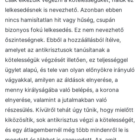
lelkesedésnek is nevezhető. Azonban ebben
nincs hamisítatlan hit vagy hűség, csupán
bizonyos fokú lelkesedés. Ez nem nevezhető
őszinteségnek. Ebből a hozzáállásból ítélve,
amelyet az antikrisztusok tanúsítanak a
kötelességük végzését illetően, ez teljességgel
ügylet alapú, és tele van olyan előnyökre irányuló
vágyakkal, amilyen az áldások elnyerése, a
menny királyságába való belépés, a korona
elnyerése, valamint a jutalmakban való
részesülés. Kívülről tehát úgy tűnik, hogy mielőtt
kiközösítik, sok antikrisztus végzi a kötelességét,
és egy átlagembernél még több mindenről le is
mondott és többet is szenvedett. Az, amit