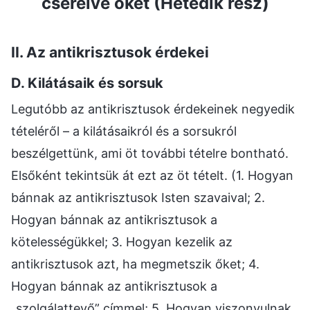
cserélve őket (Hetedik rész)
II. Az antikrisztusok érdekei
D. Kilátásaik és sorsuk
Legutóbb az antikrisztusok érdekeinek negyedik
tételéről – a kilátásaikról és a sorsukról
beszélgettünk, ami öt további tételre bontható.
Elsőként tekintsük át ezt az öt tételt. (1. Hogyan
bánnak az antikrisztusok Isten szavaival; 2.
Hogyan bánnak az antikrisztusok a
kötelességükkel; 3. Hogyan kezelik az
antikrisztusok azt, ha megmetszik őket; 4.
Hogyan bánnak az antikrisztusok a
„szolgálattevő” címmel; 5. Hogyan viszonyulnak