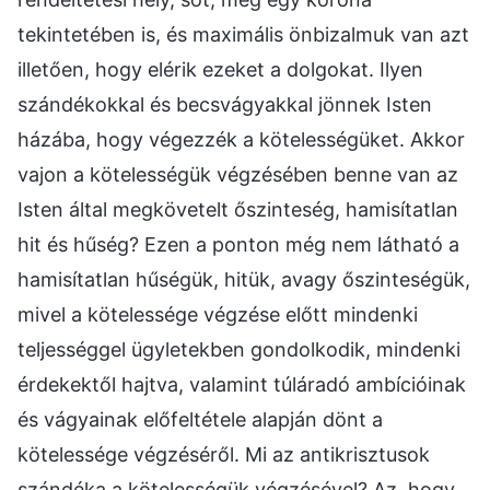
tekintetében is, és maximális önbizalmuk van azt
illetően, hogy elérik ezeket a dolgokat. Ilyen
szándékokkal és becsvágyakkal jönnek Isten
házába, hogy végezzék a kötelességüket. Akkor
vajon a kötelességük végzésében benne van az
Isten által megkövetelt őszinteség, hamisítatlan
hit és hűség? Ezen a ponton még nem látható a
hamisítatlan hűségük, hitük, avagy őszinteségük,
mivel a kötelessége végzése előtt mindenki
teljességgel ügyletekben gondolkodik, mindenki
érdekektől hajtva, valamint túláradó ambícióinak
és vágyainak előfeltétele alapján dönt a
kötelessége végzéséről. Mi az antikrisztusok
szándéka a kötelességük végzésével? Az, hogy