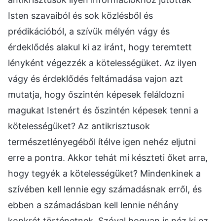
Isten szavaiból és sok közlésből és
prédikációból, a szívük mélyén vágy és
érdeklődés alakul ki az iránt, hogy teremtett
lényként végezzék a kötelességüket. Az ilyen
vágy és érdeklődés feltámadása vajon azt
mutatja, hogy őszintén képesek feláldozni
magukat Istenért és őszintén képesek tenni a
kötelességüket? Az antikrisztusok
természetlényegéből ítélve igen nehéz eljutni
erre a pontra. Akkor tehát mi készteti őket arra,
hogy tegyék a kötelességüket? Mindenkinek a
szívében kell lennie egy számadásnak erről, és
ebben a számadásban kell lennie néhány
konkrét történetnek. Szóval hogyan is néz ki ez