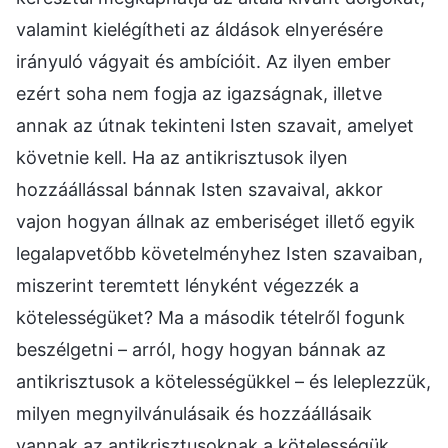
valamint kielégítheti az áldások elnyerésére
irányuló vágyait és ambícióit. Az ilyen ember
ezért soha nem fogja az igazságnak, illetve
annak az útnak tekinteni Isten szavait, amelyet
követnie kell. Ha az antikrisztusok ilyen
hozzáállással bánnak Isten szavaival, akkor
vajon hogyan állnak az emberiséget illető egyik
legalapvetőbb követelményhez Isten szavaiban,
miszerint teremtett lényként végezzék a
kötelességüket? Ma a második tételről fogunk
beszélgetni – arról, hogy hogyan bánnak az
antikrisztusok a kötelességükkel – és leleplezzük,
milyen megnyilvánulásaik és hozzáállásaik
vannak az antikrisztusoknak a kötelességük