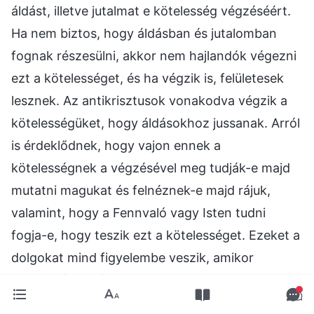
áldást, illetve jutalmat e kötelesség végzéséért.
Ha nem biztos, hogy áldásban és jutalomban
fognak részesülni, akkor nem hajlandók végezni
ezt a kötelességet, és ha végzik is, felületesek
lesznek. Az antikrisztusok vonakodva végzik a
kötelességüket, hogy áldásokhoz jussanak. Arról
is érdeklődnek, hogy vajon ennek a
kötelességnek a végzésével meg tudják-e majd
mutatni magukat és felnéznek-e majd rájuk,
valamint, hogy a Fennvaló vagy Isten tudni
fogja-e, hogy teszik ezt a kötelességet. Ezeket a
dolgokat mind figyelembe veszik, amikor
kötelességet végeznek. Az első dolog, amit meg
akarnak határozni, az, hogy milyen előnyöket