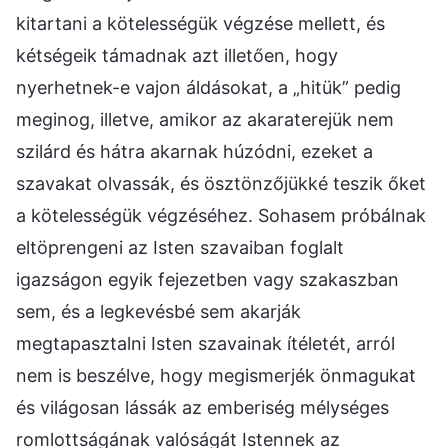
kitartani a kötelességük végzése mellett, és
kétségeik támadnak azt illetően, hogy
nyerhetnek-e vajon áldásokat, a „hitük” pedig
meginog, illetve, amikor az akaraterejük nem
szilárd és hátra akarnak húzódni, ezeket a
szavakat olvassák, és ösztönzőjükké teszik őket
a kötelességük végzéséhez. Sohasem próbálnak
eltöprengeni az Isten szavaiban foglalt
igazságon egyik fejezetben vagy szakaszban
sem, és a legkevésbé sem akarják
megtapasztalni Isten szavainak ítéletét, arról
nem is beszélve, hogy megismerjék önmagukat
és világosan lássák az emberiség mélységes
romlottságának valóságát Istennek az