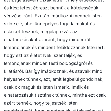
és késztetést ébreszt bennük a kötelességük
végzése iránt. Ezután imádkozni mennek Isten
színe elé, ahol ünnepélyes fogadalmakat és
esküket tesznek, megalapozzák az
elhatározásukat az iránt, hogy mindenről
lemondjanak és mindent feláldozzanak Istenért,
hogy ezt az életet Neki szenteljék, és
lemondjanak minden testi boldogságról és
kilátásról. Bár így imádkoznak, és szavaik mind
helyesnek tűnnek, azt, amit legbelül gondolnak,
csak ők maguk és Isten ismerik. Imáik és
elhatározásuk tisztának tűnnek, mintha ezt csak
azért tennék, hogy teljesítsék Isten
megbízatását, hogy megtegyék kötelességüket