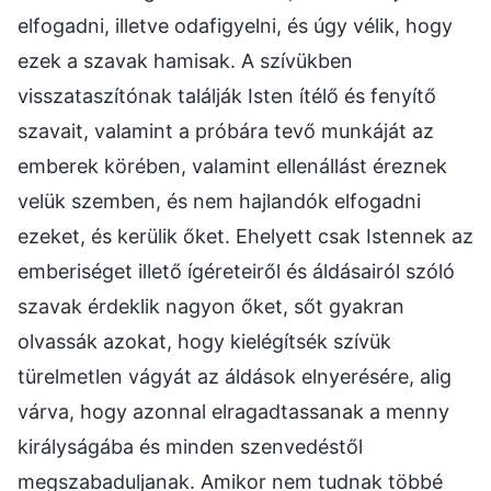
elfogadni, illetve odafigyelni, és úgy vélik, hogy
ezek a szavak hamisak. A szívükben
visszataszítónak találják Isten ítélő és fenyítő
szavait, valamint a próbára tevő munkáját az
emberek körében, valamint ellenállást éreznek
velük szemben, és nem hajlandók elfogadni
ezeket, és kerülik őket. Ehelyett csak Istennek az
emberiséget illető ígéreteiről és áldásairól szóló
szavak érdeklik nagyon őket, sőt gyakran
olvassák azokat, hogy kielégítsék szívük
türelmetlen vágyát az áldások elnyerésére, alig
várva, hogy azonnal elragadtassanak a menny
királyságába és minden szenvedéstől
megszabaduljanak. Amikor nem tudnak többé