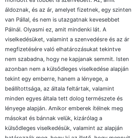
áldoznak, és az ár, amelyet fizetnek, egy szinten
van Pállal, és nem is utazgatnak kevesebbet
Pálnál. Olyasmi ez, amit mindenki lát. A
viselkedésüket, valamint a szenvedésre és az ár
megfizetésére való elhatározásukat tekintve
nem szabadna, hogy ne kapjanak semmit. Isten
azonban nem a külsődleges viselkedése alapján
tekint egy emberre, hanem a lényege, a
beállítottsága, az általa feltártak, valamint
minden egyes általa tett dolog természete és
lényege alapján. Amikor emberek ítélnek meg
másokat és bánnak velük, kizárólag a
külsődleges viselkedésük, valamint az alapján
határozzák meg, hogy ki az illető, hogy mennyit