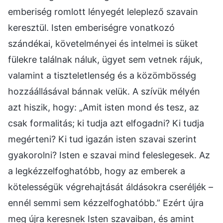
emberiség romlott lényegét leleplező szavain
keresztül. Isten emberiségre vonatkozó
szándékai, követelményei és intelmei is süket
fülekre találnak náluk, ügyet sem vetnek rájuk,
valamint a tiszteletlenség és a közömbösség
hozzáállásával bánnak velük. A szívük mélyén
azt hiszik, hogy: „Amit isten mond és tesz, az
csak formalitás; ki tudja azt elfogadni? Ki tudja
megérteni? Ki tud igazán isten szavai szerint
gyakorolni? Isten e szavai mind feleslegesek. Az
a legkézzelfoghatóbb, hogy az emberek a
kötelességük végrehajtását áldásokra cseréljék –
ennél semmi sem kézzelfoghatóbb.” Ezért újra
meg újra keresnek Isten szavaiban, és amint