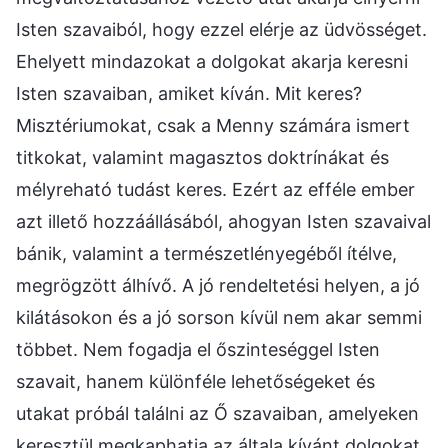
Isten szavaiból, hogy ezzel elérje az üdvösséget.
Ehelyett mindazokat a dolgokat akarja keresni
Isten szavaiban, amiket kíván. Mit keres?
Misztériumokat, csak a Menny számára ismert
titkokat, valamint magasztos doktrínákat és
mélyreható tudást keres. Ezért az efféle ember
azt illető hozzáállásából, ahogyan Isten szavaival
bánik, valamint a természetlényegéből ítélve,
megrögzött álhívő. A jó rendeltetési helyen, a jó
kilátásokon és a jó sorson kívül nem akar semmi
többet. Nem fogadja el őszinteséggel Isten
szavait, hanem különféle lehetőségeket és
utakat próbál találni az Ő szavaiban, amelyeken
keresztül megkaphatja az általa kívánt dolgokat,