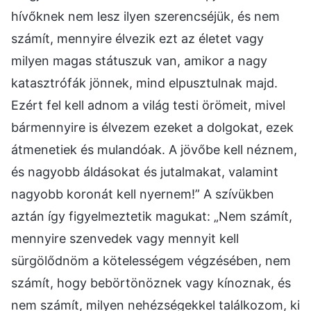
hívőknek nem lesz ilyen szerencséjük, és nem
számít, mennyire élvezik ezt az életet vagy
milyen magas státuszuk van, amikor a nagy
katasztrófák jönnek, mind elpusztulnak majd.
Ezért fel kell adnom a világ testi örömeit, mivel
bármennyire is élvezem ezeket a dolgokat, ezek
átmenetiek és mulandóak. A jövőbe kell néznem,
és nagyobb áldásokat és jutalmakat, valamint
nagyobb koronát kell nyernem!” A szívükben
aztán így figyelmeztetik magukat: „Nem számít,
mennyire szenvedek vagy mennyit kell
sürgölődnöm a kötelességem végzésében, nem
számít, hogy bebörtönöznek vagy kínoznak, és
nem számít, milyen nehézségekkel találkozom, ki