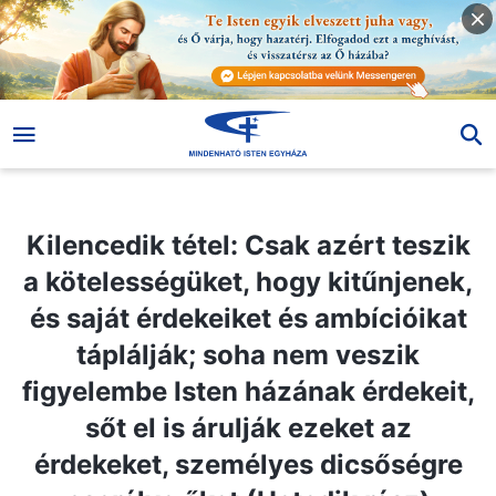
Kilencedik tétel: Csak azért teszik a kötelességüket, hogy kitűnjenek, és saját érdekeiket és ambícióikat táplálják; soha nem veszik figyelembe Isten házának érdekeit, sőt el is árulják ezeket az érdekeket, személyes dicsőségre cserélve őket (Hetedik rész)
Kilencedik tétel: Csak azért teszik
a kötelességüket, hogy kitűnjenek,
és saját érdekeiket és ambícióikat
táplálják; soha nem veszik
figyelembe Isten házának érdekeit,
sőt el is árulják ezeket az
érdekeket, személyes dicsőségre