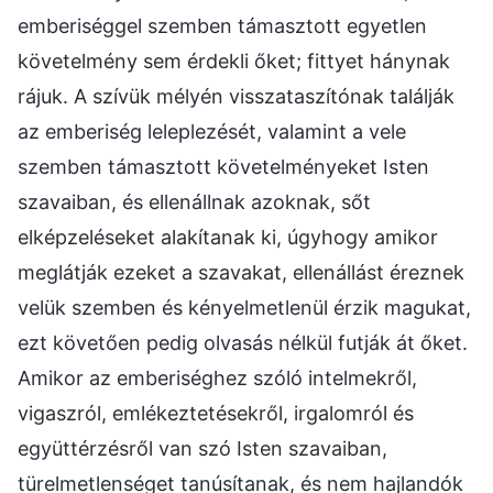
emberiséggel szemben támasztott egyetlen
követelmény sem érdekli őket; fittyet hánynak
rájuk. A szívük mélyén visszataszítónak találják
az emberiség leleplezését, valamint a vele
szemben támasztott követelményeket Isten
szavaiban, és ellenállnak azoknak, sőt
elképzeléseket alakítanak ki, úgyhogy amikor
meglátják ezeket a szavakat, ellenállást éreznek
velük szemben és kényelmetlenül érzik magukat,
ezt követően pedig olvasás nélkül futják át őket.
Amikor az emberiséghez szóló intelmekről,
vigaszról, emlékeztetésekről, irgalomról és
együttérzésről van szó Isten szavaiban,
türelmetlenséget tanúsítanak, és nem hajlandók