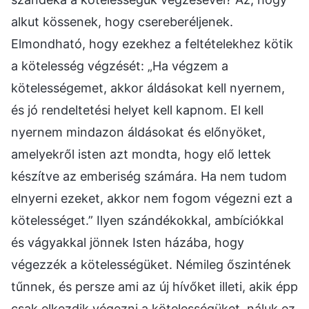
alkut kössenek, hogy csereberéljenek.
Elmondható, hogy ezekhez a feltételekhez kötik
a kötelesség végzését: „Ha végzem a
kötelességemet, akkor áldásokat kell nyernem,
és jó rendeltetési helyet kell kapnom. El kell
nyernem mindazon áldásokat és előnyöket,
amelyekről isten azt mondta, hogy elő lettek
készítve az emberiség számára. Ha nem tudom
elnyerni ezeket, akkor nem fogom végezni ezt a
kötelességet.” Ilyen szándékokkal, ambíciókkal
és vágyakkal jönnek Isten házába, hogy
végezzék a kötelességüket. Némileg őszintének
tűnnek, és persze ami az új hívőket illeti, akik épp
csak elkezdik végezni a kötelességüket, náluk ez