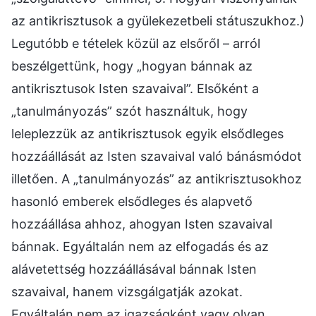
az antikrisztusok a gyülekezetbeli státuszukhoz.)
Legutóbb e tételek közül az elsőről – arról
beszélgettünk, hogy „hogyan bánnak az
antikrisztusok Isten szavaival”. Elsőként a
„tanulmányozás” szót használtuk, hogy
leleplezzük az antikrisztusok egyik elsődleges
hozzáállását az Isten szavaival való bánásmódot
illetően. A „tanulmányozás” az antikrisztusokhoz
hasonló emberek elsődleges és alapvető
hozzáállása ahhoz, ahogyan Isten szavaival
bánnak. Egyáltalán nem az elfogadás és az
alávetettség hozzáállásával bánnak Isten
szavaival, hanem vizsgálgatják azokat.
Egyáltalán nem az igazságként vagy olyan