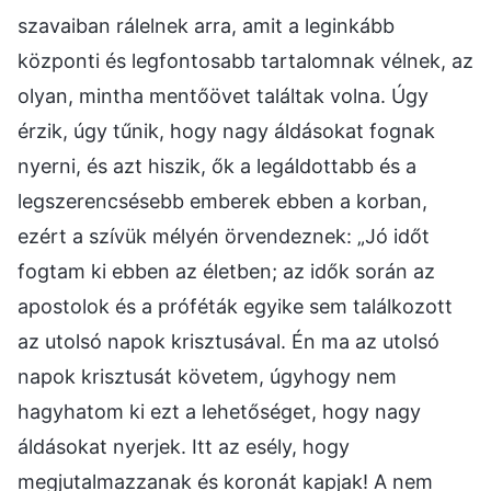
szavaiban rálelnek arra, amit a leginkább
központi és legfontosabb tartalomnak vélnek, az
olyan, mintha mentőövet találtak volna. Úgy
érzik, úgy tűnik, hogy nagy áldásokat fognak
nyerni, és azt hiszik, ők a legáldottabb és a
legszerencsésebb emberek ebben a korban,
ezért a szívük mélyén örvendeznek: „Jó időt
fogtam ki ebben az életben; az idők során az
apostolok és a próféták egyike sem találkozott
az utolsó napok krisztusával. Én ma az utolsó
napok krisztusát követem, úgyhogy nem
hagyhatom ki ezt a lehetőséget, hogy nagy
áldásokat nyerjek. Itt az esély, hogy
megjutalmazzanak és koronát kapjak! A nem