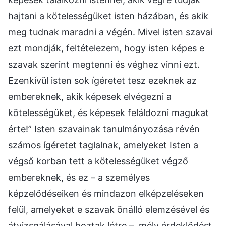
hajtani a kötelességüket isten házában, és akik
meg tudnak maradni a végén. Mivel isten szavai
ezt mondják, feltételezem, hogy isten képes e
szavak szerint megtenni és véghez vinni ezt.
Ezenkívül isten sok ígéretet tesz ezeknek az
embereknek, akik képesek elvégezni a
kötelességüket, és képesek feláldozni magukat
érte!” Isten szavainak tanulmányozása révén
számos ígéretet taglalnak, amelyeket Isten a
végső korban tett a kötelességüket végző
embereknek, és ez – a személyes
képzelődéseiken és mindazon elképzeléseken
felül, amelyeket e szavak önálló elemzésével és
átvizsgálásával hoztak létre –, mély érdeklődést