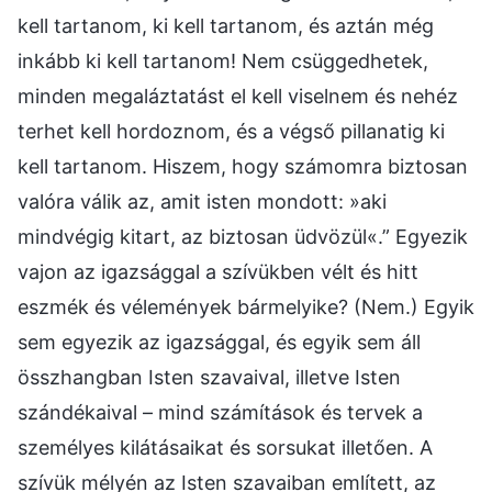
kell tartanom, ki kell tartanom, és aztán még
inkább ki kell tartanom! Nem csüggedhetek,
minden megaláztatást el kell viselnem és nehéz
terhet kell hordoznom, és a végső pillanatig ki
kell tartanom. Hiszem, hogy számomra biztosan
valóra válik az, amit isten mondott: »aki
mindvégig kitart, az biztosan üdvözül«.” Egyezik
vajon az igazsággal a szívükben vélt és hitt
eszmék és vélemények bármelyike? (Nem.) Egyik
sem egyezik az igazsággal, és egyik sem áll
összhangban Isten szavaival, illetve Isten
szándékaival – mind számítások és tervek a
személyes kilátásaikat és sorsukat illetően. A
szívük mélyén az Isten szavaiban említett, az