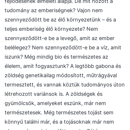
fejlődésének elméleti alapja. De mit hozott a
tudomány az emberiségnek? Vajon nem
szennyeződött be az élő környezetünk – és a
teljes emberiség élő környezete? Nem
szennyeződött-e be a levegő, amit az ember
belélegez? Nem szennyeződött-e be a víz, amit
iszunk? Még mindig bio és természetes az
élelem, amit fogyasztunk? A legtöbb gabona és
zöldség genetikailag módosított, műtrágyával
termesztett, és vannak köztük tudományos úton
létrehozott variánsok is. A zöldségek és
gyümölcsök, amelyeket eszünk, már nem
természetesek. Még természetes tojást sem
könnyű találni már, és a tojásoknak már nem