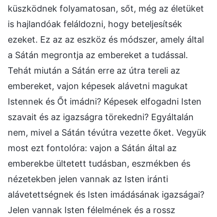
küszködnek folyamatosan, sőt, még az életüket
is hajlandóak feláldozni, hogy beteljesítsék
ezeket. Ez az az eszköz és módszer, amely által
a Sátán megrontja az embereket a tudással.
Tehát miután a Sátán erre az útra tereli az
embereket, vajon képesek alávetni magukat
Istennek és Őt imádni? Képesek elfogadni Isten
szavait és az igazságra törekedni? Egyáltalán
nem, mivel a Sátán tévútra vezette őket. Vegyük
most ezt fontolóra: vajon a Sátán által az
emberekbe ültetett tudásban, eszmékben és
nézetekben jelen vannak az Isten iránti
alávetettségnek és Isten imádásának igazságai?
Jelen vannak Isten félelmének és a rossz