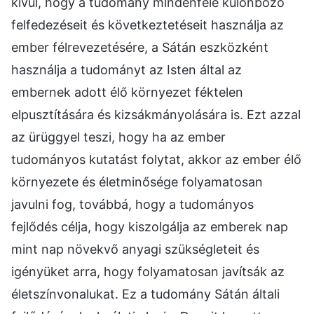
kívül, hogy a tudomány mindenféle különböző
felfedezéseit és következtetéseit használja az
ember félrevezetésére, a Sátán eszközként
használja a tudományt az Isten által az
embernek adott élő környezet féktelen
elpusztítására és kizsákmányolására is. Ezt azzal
az ürüggyel teszi, hogy ha az ember
tudományos kutatást folytat, akkor az ember élő
környezete és életminősége folyamatosan
javulni fog, továbbá, hogy a tudományos
fejlődés célja, hogy kiszolgálja az emberek nap
mint nap növekvő anyagi szükségleteit és
igényüket arra, hogy folyamatosan javítsák az
életszínvonalukat. Ez a tudomány Sátán általi