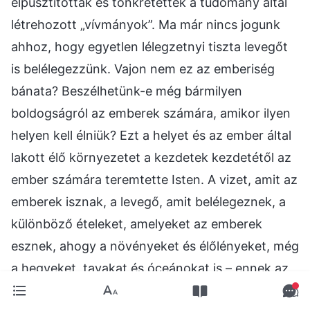
elpusztították és tönkretették a tudomány által
létrehozott „vívmányok”. Ma már nincs jogunk
ahhoz, hogy egyetlen lélegzetnyi tiszta levegőt
is belélegezzünk. Vajon nem ez az emberiség
bánata? Beszélhetünk-e még bármilyen
boldogságról az emberek számára, amikor ilyen
helyen kell élniük? Ezt a helyet és az ember által
lakott élő környezetet a kezdetek kezdetétől az
ember számára teremtette Isten. A vizet, amit az
emberek isznak, a levegő, amit belélegeznek, a
különböző ételeket, amelyeket az emberek
esznek, ahogy a növényeket és élőlényeket, még
a hegyeket, tavakat és óceánokat is – ennek az
élő környezetnek minden részét Isten adta az