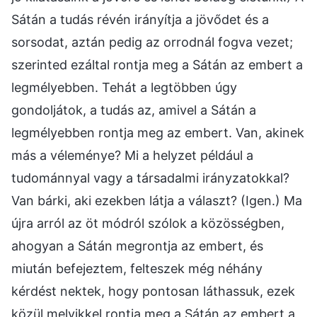
Sátán a tudás révén irányítja a jövődet és a
sorsodat, aztán pedig az orrodnál fogva vezet;
szerinted ezáltal rontja meg a Sátán az embert a
legmélyebben. Tehát a legtöbben úgy
gondoljátok, a tudás az, amivel a Sátán a
legmélyebben rontja meg az embert. Van, akinek
más a véleménye? Mi a helyzet például a
tudománnyal vagy a társadalmi irányzatokkal?
Van bárki, aki ezekben látja a választ? (Igen.) Ma
újra arról az öt módról szólok a közösségben,
ahogyan a Sátán megrontja az embert, és
miután befejeztem, felteszek még néhány
kérdést nektek, hogy pontosan láthassuk, ezek
közül melyikkel rontja meg a Sátán az embert a