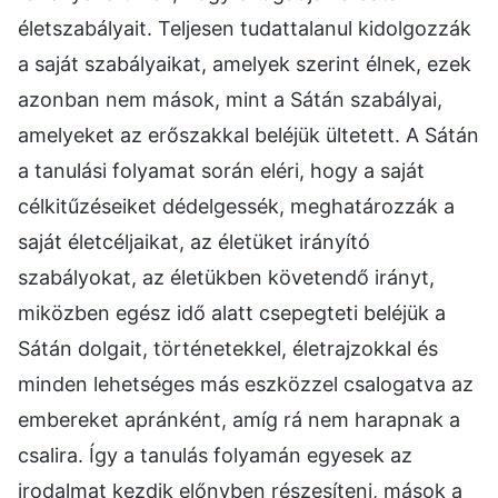
életszabályait. Teljesen tudattalanul kidolgozzák
a saját szabályaikat, amelyek szerint élnek, ezek
azonban nem mások, mint a Sátán szabályai,
amelyeket az erőszakkal beléjük ültetett. A Sátán
a tanulási folyamat során eléri, hogy a saját
célkitűzéseiket dédelgessék, meghatározzák a
saját életcéljaikat, az életüket irányító
szabályokat, az életükben követendő irányt,
miközben egész idő alatt csepegteti beléjük a
Sátán dolgait, történetekkel, életrajzokkal és
minden lehetséges más eszközzel csalogatva az
embereket apránként, amíg rá nem harapnak a
csalira. Így a tanulás folyamán egyesek az
irodalmat kezdik előnyben részesíteni, mások a