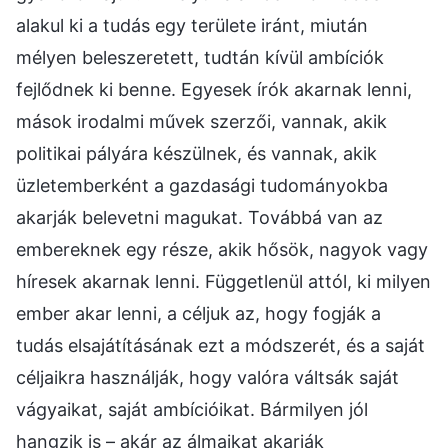
alakul ki a tudás egy területe iránt, miután
mélyen beleszeretett, tudtán kívül ambíciók
fejlődnek ki benne. Egyesek írók akarnak lenni,
mások irodalmi művek szerzői, vannak, akik
politikai pályára készülnek, és vannak, akik
üzletemberként a gazdasági tudományokba
akarják belevetni magukat. Továbbá van az
embereknek egy része, akik hősök, nagyok vagy
híresek akarnak lenni. Függetlenül attól, ki milyen
ember akar lenni, a céljuk az, hogy fogják a
tudás elsajátításának ezt a módszerét, és a saját
céljaikra használják, hogy valóra váltsák saját
vágyaikat, saját ambícióikat. Bármilyen jól
hangzik is – akár az álmaikat akarják