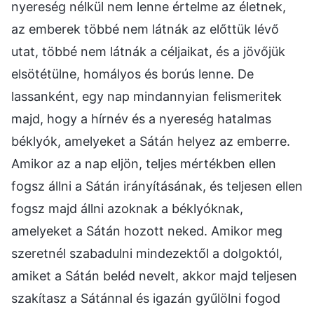
nyereség nélkül nem lenne értelme az életnek,
az emberek többé nem látnák az előttük lévő
utat, többé nem látnák a céljaikat, és a jövőjük
elsötétülne, homályos és borús lenne. De
lassanként, egy nap mindannyian felismeritek
majd, hogy a hírnév és a nyereség hatalmas
béklyók, amelyeket a Sátán helyez az emberre.
Amikor az a nap eljön, teljes mértékben ellen
fogsz állni a Sátán irányításának, és teljesen ellen
fogsz majd állni azoknak a béklyóknak,
amelyeket a Sátán hozott neked. Amikor meg
szeretnél szabadulni mindezektől a dolgoktól,
amiket a Sátán beléd nevelt, akkor majd teljesen
szakítasz a Sátánnal és igazán gyűlölni fogod