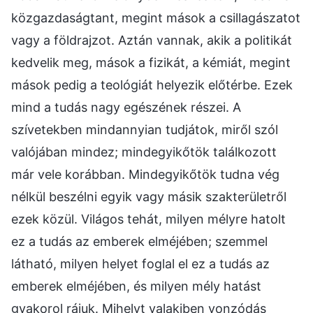
közgazdaságtant, megint mások a csillagászatot
vagy a földrajzot. Aztán vannak, akik a politikát
kedvelik meg, mások a fizikát, a kémiát, megint
mások pedig a teológiát helyezik előtérbe. Ezek
mind a tudás nagy egészének részei. A
szívetekben mindannyian tudjátok, miről szól
valójában mindez; mindegyikőtök találkozott
már vele korábban. Mindegyikőtök tudna vég
nélkül beszélni egyik vagy másik szakterületről
ezek közül. Világos tehát, milyen mélyre hatolt
ez a tudás az emberek elméjében; szemmel
látható, milyen helyet foglal el ez a tudás az
emberek elméjében, és milyen mély hatást
gyakorol rájuk. Mihelyt valakiben vonzódás