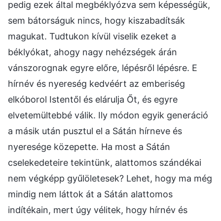
pedig ezek által megbéklyózva sem képességük,
sem bátorságuk nincs, hogy kiszabadítsák
magukat. Tudtukon kívül viselik ezeket a
béklyókat, ahogy nagy nehézségek árán
vánszorognak egyre előre, lépésről lépésre. E
hírnév és nyereség kedvéért az emberiség
elkóborol Istentől és elárulja Őt, és egyre
elvetemültebbé válik. Ily módon egyik generáció
a másik után pusztul el a Sátán hírneve és
nyeresége közepette. Ha most a Sátán
cselekedeteire tekintünk, alattomos szándékai
nem végképp gyűlöletesek? Lehet, hogy ma még
mindig nem láttok át a Sátán alattomos
indítékain, mert úgy vélitek, hogy hírnév és