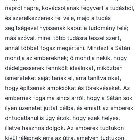
napról napra, kovácsoljanak fegyvert a tudásból,
és szerelkezzenek fel vele, majd a tudás
segítségével nyissanak kaput a tudomány felé;
más szóval, minél több tudásra teszel szert,
annál többet fogsz megérteni. Mindezt a Sátán
mondja az embereknek; ő mondja nekik, hogy
dédelgessenek fennkölt ideálokat, miközben
ismereteket sajátítanak el, arra tanítva őket,
hogy építsenek ambíciókat és törekvéseket. Az
embernek fogalma sincs arról, hogy a Sátán sok
ilyen üzenetet juttat célba, és emiatt az emberek
öntudatlanul is úgy érzik, hogy ezek helyes,
illetve hasznos dolgok. Az emberek tudtukon
kívül rálépnek erre az útra, amelyen tudtukon