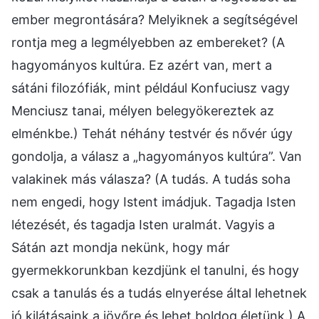
ember megrontására? Melyiknek a segítségével
rontja meg a legmélyebben az embereket? (A
hagyományos kultúra. Ez azért van, mert a
sátáni filozófiák, mint például Konfuciusz vagy
Menciusz tanai, mélyen belegyökereztek az
elménkbe.) Tehát néhány testvér és nővér úgy
gondolja, a válasz a „hagyományos kultúra”. Van
valakinek más válasza? (A tudás. A tudás soha
nem engedi, hogy Istent imádjuk. Tagadja Isten
létezését, és tagadja Isten uralmát. Vagyis a
Sátán azt mondja nekünk, hogy már
gyermekkorunkban kezdjünk el tanulni, és hogy
csak a tanulás és a tudás elnyerése által lehetnek
jó kilátásaink a jövőre és lehet boldog életünk.) A