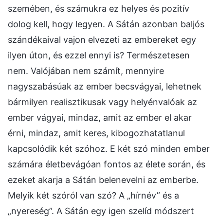
szemében, és számukra ez helyes és pozitív
dolog kell, hogy legyen. A Sátán azonban baljós
szándékaival vajon elvezeti az embereket egy
ilyen úton, és ezzel ennyi is? Természetesen
nem. Valójában nem számít, mennyire
nagyszabásúak az ember becsvágyai, lehetnek
bármilyen realisztikusak vagy helyénvalóak az
ember vágyai, mindaz, amit az ember el akar
érni, mindaz, amit keres, kibogozhatatlanul
kapcsolódik két szóhoz. E két szó minden ember
számára életbevágóan fontos az élete során, és
ezeket akarja a Sátán belenevelni az emberbe.
Melyik két szóról van szó? A „hírnév” és a
„nyereség”. A Sátán egy igen szelíd módszert