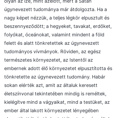
olyan az íze, mint azelőtt, mert a Sátán
úgynevezett tudománya már átdolgozta. Ha a
nagy képet nézzük, a teljes légkör elpusztult és
beszennyeződött; a hegyeket, tavakat, erdőket,
folyókat, óceánokat, valamint mindent a föld
felett és alatt tönkretettek az úgynevezett
tudományos vívmányok. Röviden, az egész
természetes környezetet, az Istentől az
embernek adott élő környezetet elpusztította és
tönkretette az úgynevezett tudomány. Habár
sokan elérték azt, amit az általuk keresett
életszínvonal tekintetében mindig is reméltek,
kielégítve mind a vágyaikat, mind a testüket, az
ember által lakott környezetet lényegében