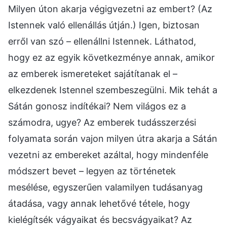
Milyen úton akarja végigvezetni az embert? (Az
Istennek való ellenállás útján.) Igen, biztosan
erről van szó – ellenállni Istennek. Láthatod,
hogy ez az egyik következménye annak, amikor
az emberek ismereteket sajátítanak el –
elkezdenek Istennel szembeszegülni. Mik tehát a
Sátán gonosz indítékai? Nem világos ez a
számodra, ugye? Az emberek tudásszerzési
folyamata során vajon milyen útra akarja a Sátán
vezetni az embereket azáltal, hogy mindenféle
módszert bevet – legyen az történetek
mesélése, egyszerűen valamilyen tudásanyag
átadása, vagy annak lehetővé tétele, hogy
kielégítsék vágyaikat és becsvágyaikat? Az