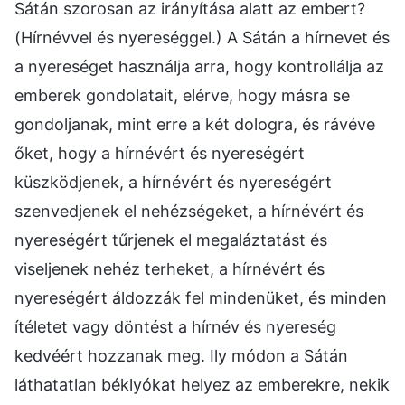
Sátán szorosan az irányítása alatt az embert?
(Hírnévvel és nyereséggel.) A Sátán a hírnevet és
a nyereséget használja arra, hogy kontrollálja az
emberek gondolatait, elérve, hogy másra se
gondoljanak, mint erre a két dologra, és rávéve
őket, hogy a hírnévért és nyereségért
küszködjenek, a hírnévért és nyereségért
szenvedjenek el nehézségeket, a hírnévért és
nyereségért tűrjenek el megaláztatást és
viseljenek nehéz terheket, a hírnévért és
nyereségért áldozzák fel mindenüket, és minden
ítéletet vagy döntést a hírnév és nyereség
kedvéért hozzanak meg. Ily módon a Sátán
láthatatlan béklyókat helyez az emberekre, nekik