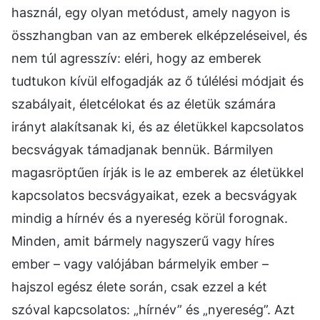
használ, egy olyan metódust, amely nagyon is
összhangban van az emberek elképzeléseivel, és
nem túl agresszív: eléri, hogy az emberek
tudtukon kívül elfogadják az ő túlélési módjait és
szabályait, életcélokat és az életük számára
irányt alakítsanak ki, és az életükkel kapcsolatos
becsvágyak támadjanak bennük. Bármilyen
magasröptűen írják is le az emberek az életükkel
kapcsolatos becsvágyaikat, ezek a becsvágyak
mindig a hírnév és a nyereség körül forognak.
Minden, amit bármely nagyszerű vagy híres
ember – vagy valójában bármelyik ember –
hajszol egész élete során, csak ezzel a két
szóval kapcsolatos: „hírnév” és „nyereség”. Azt