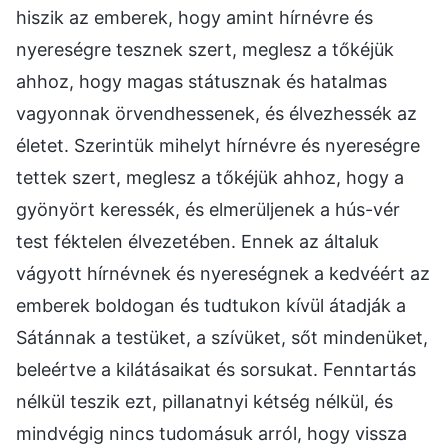
hiszik az emberek, hogy amint hírnévre és
nyereségre tesznek szert, meglesz a tőkéjük
ahhoz, hogy magas státusznak és hatalmas
vagyonnak örvendhessenek, és élvezhessék az
életet. Szerintük mihelyt hírnévre és nyereségre
tettek szert, meglesz a tőkéjük ahhoz, hogy a
gyönyört keressék, és elmerüljenek a hús-vér
test féktelen élvezetében. Ennek az általuk
vágyott hírnévnek és nyereségnek a kedvéért az
emberek boldogan és tudtukon kívül átadják a
Sátánnak a testüket, a szívüket, sőt mindenüket,
beleértve a kilátásaikat és sorsukat. Fenntartás
nélkül teszik ezt, pillanatnyi kétség nélkül, és
mindvégig nincs tudomásuk arról, hogy vissza