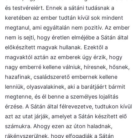
és testvéreiért. Ennek a sátáni tudásnak a
keretében az ember tudtán kívül sok mindent
megtanul, ami egyáltalán nem pozitív. Az ember
nem is sejti, hogy éretlen elméjébe a Sátán által
előkészített magvak hullanak. Ezektől a
magvaktól aztán az emberek úgy érzik, hogy
nagy emberré kellene válniuk, híresnek, hősnek,
hazafinak, családszerető embernek kellene
lenniük, olyasvalakinek, aki a barátjáért bármit
megtenne, és él benne a személyes lojalitás
érzése. A Sátán által félrevezetve, tudtukon kívül
azt az utat járják, amelyet a Sátán készített elő
számukra. Ahogy ezen az úton haladnak,
rákényszerülnek, hogy elfogadják a Sátán