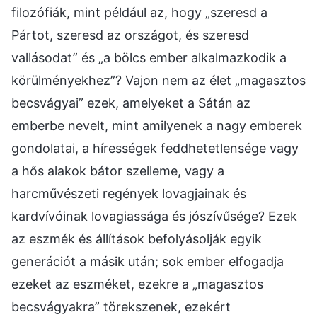
filozófiák, mint például az, hogy „szeresd a
Pártot, szeresd az országot, és szeresd
vallásodat” és „a bölcs ember alkalmazkodik a
körülményekhez”? Vajon nem az élet „magasztos
becsvágyai” ezek, amelyeket a Sátán az
emberbe nevelt, mint amilyenek a nagy emberek
gondolatai, a hírességek feddhetetlensége vagy
a hős alakok bátor szelleme, vagy a
harcművészeti regények lovagjainak és
kardvívóinak lovagiassága és jószívűsége? Ezek
az eszmék és állítások befolyásolják egyik
generációt a másik után; sok ember elfogadja
ezeket az eszméket, ezekre a „magasztos
becsvágyakra” törekszenek, ezekért