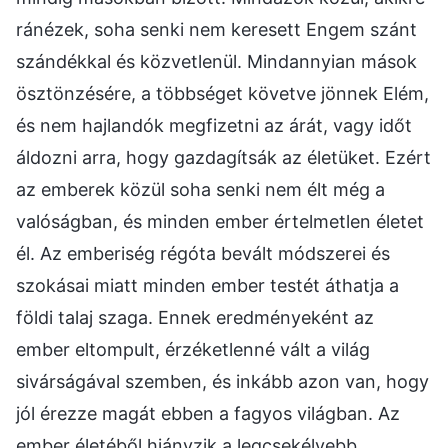
ránézek, soha senki nem keresett Engem szánt
szándékkal és közvetlenül. Mindannyian mások
ösztönzésére, a többséget követve jönnek Elém,
és nem hajlandók megfizetni az árát, vagy időt
áldozni arra, hogy gazdagítsák az életüket. Ezért
az emberek közül soha senki nem élt még a
valóságban, és minden ember értelmetlen életet
él. Az emberiség régóta bevált módszerei és
szokásai miatt minden ember testét áthatja a
földi talaj szaga. Ennek eredményeként az
ember eltompult, érzéketlenné vált a világ
sivárságával szemben, és inkább azon van, hogy
jól érezze magát ebben a fagyos világban. Az
ember életéből hiányzik a legcsekélyebb