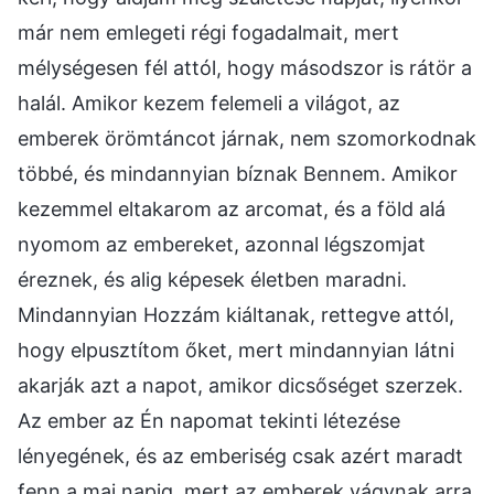
már nem emlegeti régi fogadalmait, mert
mélységesen fél attól, hogy másodszor is rátör a
halál. Amikor kezem felemeli a világot, az
emberek örömtáncot járnak, nem szomorkodnak
többé, és mindannyian bíznak Bennem. Amikor
kezemmel eltakarom az arcomat, és a föld alá
nyomom az embereket, azonnal légszomjat
éreznek, és alig képesek életben maradni.
Mindannyian Hozzám kiáltanak, rettegve attól,
hogy elpusztítom őket, mert mindannyian látni
akarják azt a napot, amikor dicsőséget szerzek.
Az ember az Én napomat tekinti létezése
lényegének, és az emberiség csak azért maradt
fenn a mai napig, mert az emberek vágynak arra