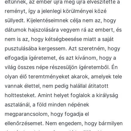
eltűnnek, az ember újra meg újra elveszítette a
reményt, így a jelenlegi körülményei közé
süllyedt. Kijelentéseimnek célja nem az, hogy
dátumok hajszolására vegyem rá az embert, és
nem is az, hogy kétségbeesése miatt a saját
pusztulásába kergessem. Azt szeretném, hogy
elfogadja ígéretemet, és azt kívánom, hogy a
világ összes népe részesüljön ígéretemből. Én
olyan élő teremtményeket akarok, amelyek tele
vannak élettel, nem pedig halállal átitatott
holttesteket. Amint helyet foglalok a királyság
asztalánál, a föld minden népének
megparancsolom, hogy fogadja el
ellenőrzésemet. Nem engedem, hogy bármilyen