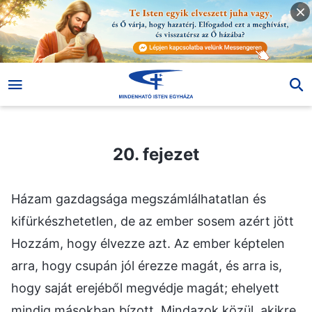
20. fejezet
20. fejezet
Házam gazdagsága megszámlálhatatlan és
kifürkészhetetlen, de az ember sosem azért jött
Hozzám, hogy élvezze azt. Az ember képtelen
arra, hogy csupán jól érezze magát, és arra is,
hogy saját erejéből megvédje magát; ehelyett
mindig másokban bízott. Mindazok közül, akikre