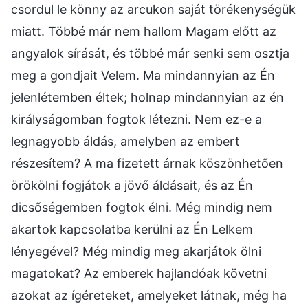
csordul le könny az arcukon saját törékenységük
miatt. Többé már nem hallom Magam előtt az
angyalok sírását, és többé már senki sem osztja
meg a gondjait Velem. Ma mindannyian az Én
jelenlétemben éltek; holnap mindannyian az én
királyságomban fogtok létezni. Nem ez-e a
legnagyobb áldás, amelyben az embert
részesítem? A ma fizetett árnak köszönhetően
örökölni fogjátok a jövő áldásait, és az Én
dicsőségemben fogtok élni. Még mindig nem
akartok kapcsolatba kerülni az Én Lelkem
lényegével? Még mindig meg akarjátok ölni
magatokat? Az emberek hajlandóak követni
azokat az ígéreteket, amelyeket látnak, még ha