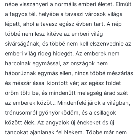
népe visszanyeri a normális emberi életet. Elmúlt
a fagyos tél, helyébe a tavaszi városok világa
lépett, ahol a tavasz egész évben tart. A nép
többé nem lesz kitéve az emberi világ
sivárságának, és többé nem kell elszenvednie az
emberi világ rideg hidegét. Az emberek nem
harcolnak egymással, az országok nem
háborúznak egymás ellen, nincs többé mészárlás
és mészárlással kiontott vér; az egész földet
öröm tölti be, és mindenütt melegség árad szét
az emberek között. Mindenfelé járok a világban,
trónusomról gyönyörködöm, és a csillagok
között élek. Az angyalok új énekeket és új
táncokat ajánlanak fel Nekem. Többé már nem