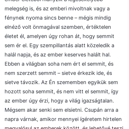
melegség is, és az emberi mivoltnak vagy a
fénynek nyoma sincs benne – mégis mindig
elnéző volt önmagával szemben, értéktelen
életet él, amelyen úgy rohan át, hogy semmit
sem ér el. Egy szempillantás alatt közeledik a
halál napja, és az ember keserves halált hal.
Ebben a világban soha nem ért el semmit, és
nem szerzett semmit – sietve érkezik ide, és
sietve távozik. Az Én szememben egyikük sem
hozott soha semmit, és nem vitt el semmit, így
az ember úgy érzi, hogy a világ igazságtalan.
Mégsem akar senki sem elsietni. Csupán arra a
napra várnak, amikor mennyei ígéretem hirtelen
megvalósul az emberek között, és lehetővé teszi