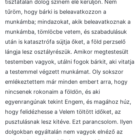
tisztátalan dolog színem elé kerüljön. Nem
tűröm, hogy bárki is beleavatkozzon a
munkámba; mindazokat, akik beleavatkoznak a
munkámba, tömlöcbe vetem, és szabadulásuk
után is katasztrófa sújtja őket, a föld perzselő
lángja lesz osztályrészük. Amikor megtestesült
testemben vagyok, utálni fogok bárkit, aki vitatja
a testemmel végzett munkámat. Oly sokszor
emlékeztettem már minden embert arra, hogy
nincsenek rokonaim a földön, és aki
egyenrangúnak tekint Engem, és magához húz,
hogy felidézhesse a Velem töltött időket, az
pusztulásnak lesz kitéve. Ezt parancsolom. Ilyen
dolgokban egyáltalán nem vagyok elnéző az