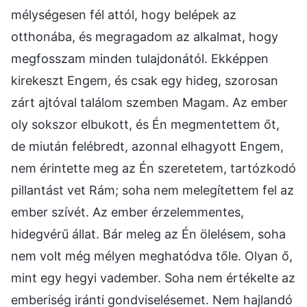
mélységesen fél attól, hogy belépek az
otthonába, és megragadom az alkalmat, hogy
megfosszam minden tulajdonától. Ekképpen
kirekeszt Engem, és csak egy hideg, szorosan
zárt ajtóval találom szemben Magam. Az ember
oly sokszor elbukott, és Én megmentettem őt,
de miután felébredt, azonnal elhagyott Engem,
nem érintette meg az Én szeretetem, tartózkodó
pillantást vet Rám; soha nem melegítettem fel az
ember szívét. Az ember érzelemmentes,
hidegvérű állat. Bár meleg az Én ölelésem, soha
nem volt még mélyen meghatódva tőle. Olyan ő,
mint egy hegyi vadember. Soha nem értékelte az
emberiség iránti gondviselésemet. Nem hajlandó