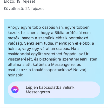
Előző:
19. fejezet
Következő:
21. fejezet
Ahogy egyre több csapás van, egyre többen
kezdik felismerni, hogy a Biblia próféciái nem
mesék, hanem a szemünk előtt kibontakozó
valóság. Senki sem tudja, melyik jön el előbb: a
holnap, vagy egy váratlan csapás. Ha a
családoddal együtt szeretnéd fogadni az Úr
visszatérését, és biztonságra szeretnél lelni Isten
oltalma alatt, kattints a Messengerre, és
csatlakozz a tanulócsoportunkhoz! Ne várj
holnapig!
Lépjen kapcsolatba velünk
Messengeren