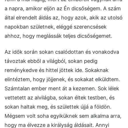
a napra, amikor eljön az Én dicsőségem. A szám
által elrendelt áldás az, hogy azok, akik az utolsó
napokban születnek, eléggé szerencsések
ahhoz, hogy meglássák teljes dicsőségemet.
Az idők során sokan csalódottan és vonakodva
távoztak ebből a világból, sokan pedig
reménykedve és hittel jöttek ide. Sokaknak
elintéztem, hogy jöjjenek, és sokakat elküldtem.
Számtalan ember ment át a kezemen. Sok lélek
vettetett az alvilágba, sokan éltek testben, és
sokan haltak meg, és születtek újjá a földön.
Mégsem volt soha egyiküknek sem alkalma arra,
hogy ma élvezze a királyság áldásait. Annyi