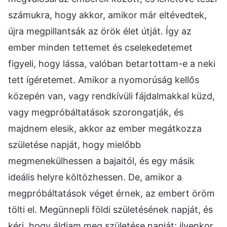
számukra, hogy akkor, amikor már eltévedtek,
újra megpillantsák az örök élet útját. Így az
ember minden tettemet és cselekedetemet
figyeli, hogy lássa, valóban betartottam-e a neki
tett ígéretemet. Amikor a nyomorúság kellős
közepén van, vagy rendkívüli fájdalmakkal küzd,
vagy megpróbáltatások szorongatják, és
majdnem elesik, akkor az ember megátkozza
születése napját, hogy mielőbb
megmenekülhessen a bajaitól, és egy másik
ideális helyre költözhessen. De, amikor a
megpróbáltatások véget érnek, az embert öröm
tölti el. Megünnepli földi születésének napját, és
kéri, hogy áldjam meg születése napját; ilyenkor