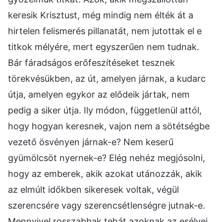
keresik Krisztust, még mindig nem élték át a
hirtelen felismerés pillanatát, nem jutottak el e
titkok mélyére, mert egyszerűen nem tudnak.
Bár fáradságos erőfeszítéseket tesznek
törekvésükben, az út, amelyen járnak, a kudarc
útja, amelyen egykor az elődeik jártak, nem
pedig a siker útja. Ily módon, függetlenül attól,
hogy hogyan keresnek, vajon nem a sötétségbe
vezető ösvényen járnak-e? Nem keserű
gyümölcsöt nyernek-e? Elég nehéz megjósolni,
hogy az emberek, akik azokat utánozzák, akik
az elmúlt időkben sikeresek voltak, végül
szerencsére vagy szerencsétlenségre jutnak-e.
Mennyivel rosszabbak tehát azoknak az esélyei,