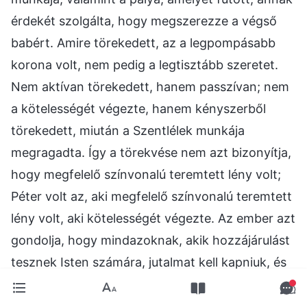
érdekét szolgálta, hogy megszerezze a végső
babért. Amire törekedett, az a legpompásabb
korona volt, nem pedig a legtisztább szeretet.
Nem aktívan törekedett, hanem passzívan; nem
a kötelességét végezte, hanem kényszerből
törekedett, miután a Szentlélek munkája
megragadta. Így a törekvése nem azt bizonyítja,
hogy megfelelő színvonalú teremtett lény volt;
Péter volt az, aki megfelelő színvonalú teremtett
lény volt, aki kötelességét végezte. Az ember azt
gondolja, hogy mindazoknak, akik hozzájárulást
tesznek Isten számára, jutalmat kell kapniuk, és
minél nagyobb a hozzájárulás, annál
természetesebb és helyesebb, hogy ők Istennek