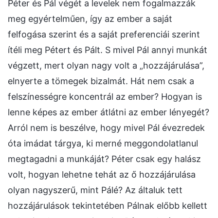
Péter és Pál végét a levelek nem fogalmazzák
meg egyértelműen, így az ember a saját
felfogása szerint és a saját preferenciái szerint
ítéli meg Pétert és Pált. S mivel Pál annyi munkát
végzett, mert olyan nagy volt a „hozzájárulása”,
elnyerte a tömegek bizalmát. Hát nem csak a
felszínességre koncentrál az ember? Hogyan is
lenne képes az ember átlátni az ember lényegét?
Arról nem is beszélve, hogy mivel Pál évezredek
óta imádat tárgya, ki merné meggondolatlanul
megtagadni a munkáját? Péter csak egy halász
volt, hogyan lehetne tehát az ő hozzájárulása
olyan nagyszerű, mint Pálé? Az általuk tett
hozzájárulások tekintetében Pálnak előbb kellett