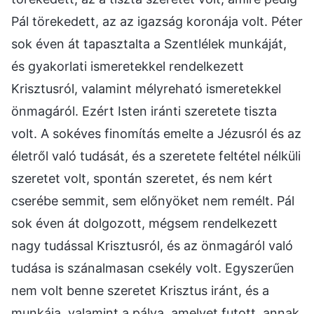
Pál törekedett, az az igazság koronája volt. Péter
sok éven át tapasztalta a Szentlélek munkáját,
és gyakorlati ismeretekkel rendelkezett
Krisztusról, valamint mélyreható ismeretekkel
önmagáról. Ezért Isten iránti szeretete tiszta
volt. A sokéves finomítás emelte a Jézusról és az
életről való tudását, és a szeretete feltétel nélküli
szeretet volt, spontán szeretet, és nem kért
cserébe semmit, sem előnyöket nem remélt. Pál
sok éven át dolgozott, mégsem rendelkezett
nagy tudással Krisztusról, és az önmagáról való
tudása is szánalmasan csekély volt. Egyszerűen
nem volt benne szeretet Krisztus iránt, és a
munkája, valamint a pálya, amelyet futott, annak