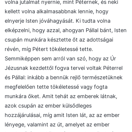
volna jutalmat nyernie, mint Péternek, és neki
kellett volna alkalmasabbnak lennie, hogy
elnyerje Isten jóváhagyását. Ki tudta volna
elképzelni, hogy azzal, ahogyan Pállal bánt, Isten
csupán munkára késztette őt az adottságai
révén, míg Pétert tökéletessé tette.
Semmiképpen sem arról van szó, hogy az Úr
Jézusnak kezdettől fogva tervei voltak Péterrel
és Pállal: inkább a bennük rejlő természetüknek
megfelelően tette tökéletessé vagy fogta
munkára őket. Amit tehát az emberek látnak,
azok csupán az ember külsődleges
hozzájárulásai, míg amit Isten lát, az az ember
lényege, valamint az út, amelyet az ember