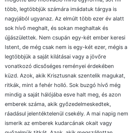
több, legtöbbjük számára imádatuk tárgya is
nagyjából ugyanaz. Az elmúlt több ezer év alatt
sok hívő meghalt, és sokan meghaltak és
újjászülettek. Nem csupán egy-két ember keresi
Istent, de még csak nem is egy-két ezer, mégis a
legtöbbjük a saját kilátásai vagy a jövőre
vonatkozó dicsőséges reményei érdekében
küzd. Azok, akik Krisztusnak szentelik magukat,
ritkák, mint a fehér holló. Sok buzgó hívő még
mindig a saját hálójába esve halt meg, és azon
emberek száma, akik győzedelmeskedtek,
ráadásul jelentéktelenül csekély. A mai napig nem
ismerik az emberek kudarcának okait vagy
győzelmük titkát. Azok, akik megszállottan