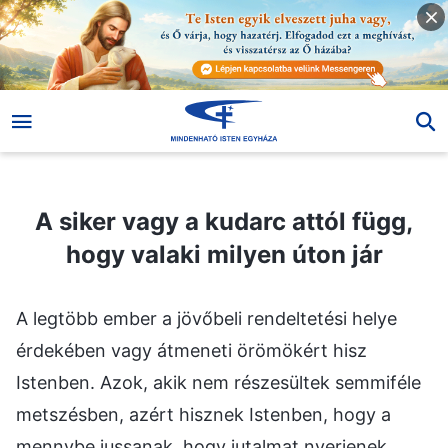
A siker vagy a kudarc attól függ, hogy valaki milyen úton jár
A siker vagy a kudarc attól függ,
hogy valaki milyen úton jár
A legtöbb ember a jövőbeli rendeltetési helye
érdekében vagy átmeneti örömökért hisz
Istenben. Azok, akik nem részesültek semmiféle
metszésben, azért hisznek Istenben, hogy a
mennybe jussanak, hogy jutalmat nyerjenek.