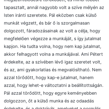
tapasztalt, annál nagyobb volt a szíve mélyén az
Isten iránti szeretete. Pál eközben csak külső
munkát végzett, és bár ő is szorgalmasan
dolgozott, fáradozásainak az volt a célja, hogy
megfelelően végezze a munkáját, s így jutalmat
kapjon. Ha tudta volna, hogy nem kap jutalmat,
akkor felhagyott volna a munkájával. Ami Pétert
érdekelte, az a szívében lévő igaz szeretet volt,
és az, ami gyakorlatias és megvalósítható. Nem
azzal törődött, hogy kap-e jutalmat, hanem
azzal, hogy lehet-e változtatni a beállítottságán.
Pál azzal törődött, hogy egyre keményebben
dolgozzon, őt a külső munka és az odaadás
érdekelte, és a doktrínák, amelyeket a normális