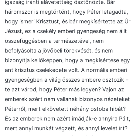
igazság iránti alávetettség ösztönözte. Bár
háromszor is megtörtént, hogy Péter letagadta,
hogy ismeri Krisztust, és bár megkísértette az Úr
Jézust, ez a csekély emberi gyengeség nem állt
összefüggésben a természetével, nem
befolyásolta a jövőbeli törekvését, és nem
bizonyítja kellőképpen, hogy a megkísértése egy
antikrisztus cselekedete volt. A normális emberi
gyengeségben a világ összes embere osztozik –
te azt várod, hogy Péter más legyen? Vajon az
emberek azért nem vallanak bizonyos nézeteket
Péterről, mert elkövetett néhány ostoba hibát?
És az emberek nem azért imádják-e annyira Pált,
mert annyi munkát végzett, és annyi levelet írt?