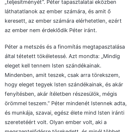
„teljesítményét”. Péter tapasztalatai eközben
láthatatlanok az ember számára, és amit ő
keresett, az ember számára elérhetetlen, ezért
az ember nem érdeklődik Péter iránt.
Péter a metszés és a finomítás megtapasztalása
által tétetett tökéletessé. Azt mondta: „Mindig
eleget kell tennem Isten szándékainak.
Mindenben, amit teszek, csak arra törekszem,
hogy eleget tegyek Isten szándékainak, és akár
fenyítésben, akár ítéletben részesülök, mégis
örömmel teszem.” Péter mindenét Istennek adta,
és munkája, szavai, egész élete mind Isten iránti
szeretetéért volt. Olyan ember volt, aki a
megszentelődésre törekedett, és minél többet