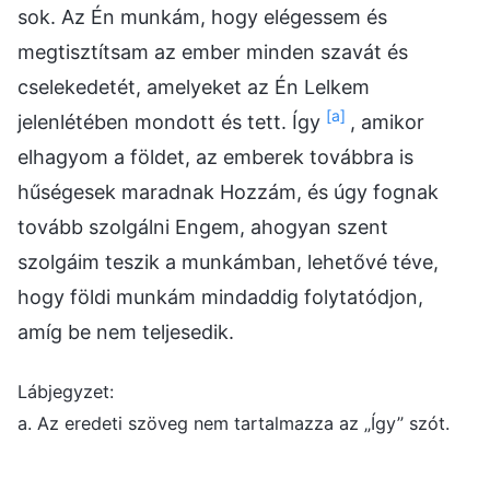
sok. Az Én munkám, hogy elégessem és
megtisztítsam az ember minden szavát és
cselekedetét, amelyeket az Én Lelkem
[a]
jelenlétében mondott és tett. Így
, amikor
elhagyom a földet, az emberek továbbra is
hűségesek maradnak Hozzám, és úgy fognak
tovább szolgálni Engem, ahogyan szent
szolgáim teszik a munkámban, lehetővé téve,
hogy földi munkám mindaddig folytatódjon,
amíg be nem teljesedik.
Lábjegyzet:
a. Az eredeti szöveg nem tartalmazza az „Így” szót.