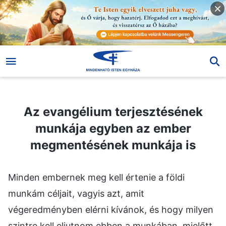
Az evangélium terjesztésének munkája egyben az ember megmentésének munkája is
Az evangélium terjesztésének
munkája egyben az ember
megmentésének munkája is
Minden embernek meg kell értenie a földi
munkám céljait, vagyis azt, amit
végeredményben elérni kívánok, és hogy milyen
szintre kell eljutnom ebben a munkában, mielőtt