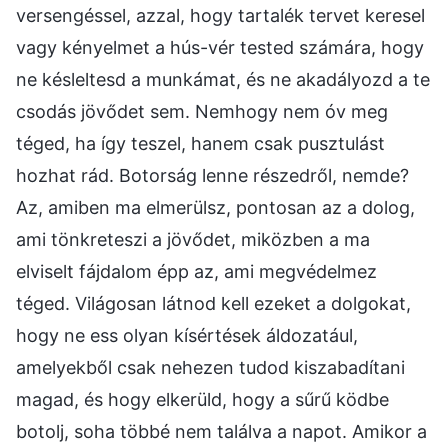
versengéssel, azzal, hogy tartalék tervet keresel
vagy kényelmet a hús-vér tested számára, hogy
ne késleltesd a munkámat, és ne akadályozd a te
csodás jövődet sem. Nemhogy nem óv meg
téged, ha így teszel, hanem csak pusztulást
hozhat rád. Botorság lenne részedről, nemde?
Az, amiben ma elmerülsz, pontosan az a dolog,
ami tönkreteszi a jövődet, miközben a ma
elviselt fájdalom épp az, ami megvédelmez
téged. Világosan látnod kell ezeket a dolgokat,
hogy ne ess olyan kísértések áldozatául,
amelyekből csak nehezen tudod kiszabadítani
magad, és hogy elkerüld, hogy a sűrű ködbe
botolj, soha többé nem találva a napot. Amikor a