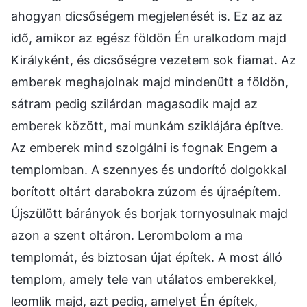
ahogyan dicsőségem megjelenését is. Ez az az
idő, amikor az egész földön Én uralkodom majd
Királyként, és dicsőségre vezetem sok fiamat. Az
emberek meghajolnak majd mindenütt a földön,
sátram pedig szilárdan magasodik majd az
emberek között, mai munkám sziklájára építve.
Az emberek mind szolgálni is fognak Engem a
templomban. A szennyes és undorító dolgokkal
borított oltárt darabokra zúzom és újraépítem.
Újszülött bárányok és borjak tornyosulnak majd
azon a szent oltáron. Lerombolom a ma
templomát, és biztosan újat építek. A most álló
templom, amely tele van utálatos emberekkel,
leomlik majd, azt pedig, amelyet Én építek,