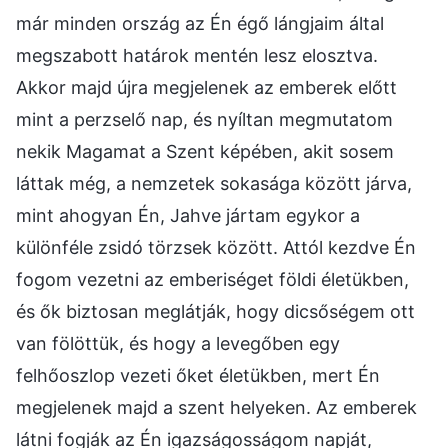
már minden ország az Én égő lángjaim által
megszabott határok mentén lesz elosztva.
Akkor majd újra megjelenek az emberek előtt
mint a perzselő nap, és nyíltan megmutatom
nekik Magamat a Szent képében, akit sosem
láttak még, a nemzetek sokasága között járva,
mint ahogyan Én, Jahve jártam egykor a
különféle zsidó törzsek között. Attól kezdve Én
fogom vezetni az emberiséget földi életükben,
és ők biztosan meglátják, hogy dicsőségem ott
van fölöttük, és hogy a levegőben egy
felhőoszlop vezeti őket életükben, mert Én
megjelenek majd a szent helyeken. Az emberek
látni fogják az Én igazságosságom napját,