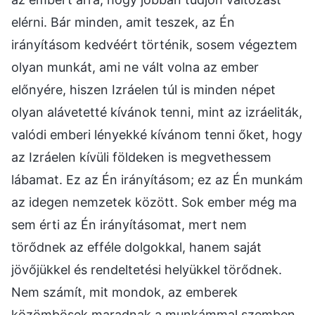
elérni. Bár minden, amit teszek, az Én
irányításom kedvéért történik, sosem végeztem
olyan munkát, ami ne vált volna az ember
előnyére, hiszen Izráelen túl is minden népet
olyan alávetetté kívánok tenni, mint az izráeliták,
valódi emberi lényekké kívánom tenni őket, hogy
az Izráelen kívüli földeken is megvethessem
lábamat. Ez az Én irányításom; ez az Én munkám
az idegen nemzetek között. Sok ember még ma
sem érti az Én irányításomat, mert nem
törődnek az efféle dolgokkal, hanem saját
jövőjükkel és rendeltetési helyükkel törődnek.
Nem számít, mit mondok, az emberek
közömbösek maradnak a munkámmal szemben,