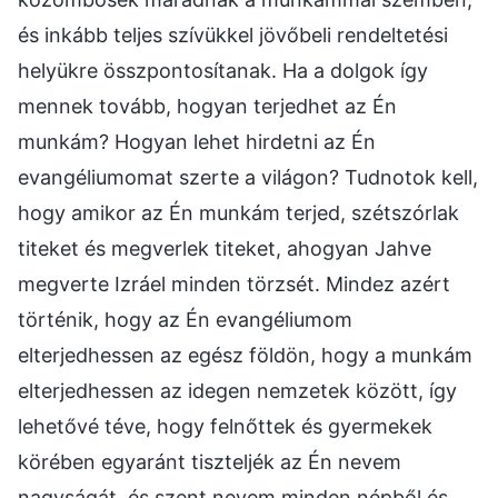
és inkább teljes szívükkel jövőbeli rendeltetési
helyükre összpontosítanak. Ha a dolgok így
mennek tovább, hogyan terjedhet az Én
munkám? Hogyan lehet hirdetni az Én
evangéliumomat szerte a világon? Tudnotok kell,
hogy amikor az Én munkám terjed, szétszórlak
titeket és megverlek titeket, ahogyan Jahve
megverte Izráel minden törzsét. Mindez azért
történik, hogy az Én evangéliumom
elterjedhessen az egész földön, hogy a munkám
elterjedhessen az idegen nemzetek között, így
lehetővé téve, hogy felnőttek és gyermekek
körében egyaránt tiszteljék az Én nevem
nagyságát, és szent nevem minden népből és