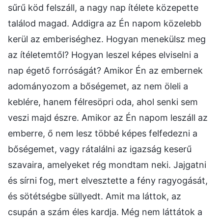
sűrű köd felszáll, a nagy nap ítélete közepette
találod magad. Addigra az Én napom közelebb
kerül az emberiséghez. Hogyan menekülsz meg
az ítéletemtől? Hogyan leszel képes elviselni a
nap égető forróságát? Amikor Én az embernek
adományozom a bőségemet, az nem öleli a
keblére, hanem félresöpri oda, ahol senki sem
veszi majd észre. Amikor az Én napom leszáll az
emberre, ő nem lesz többé képes felfedezni a
bőségemet, vagy rátalálni az igazság keserű
szavaira, amelyeket rég mondtam neki. Jajgatni
és sírni fog, mert elvesztette a fény ragyogását,
és sötétségbe süllyedt. Amit ma láttok, az
csupán a szám éles kardja. Még nem láttátok a