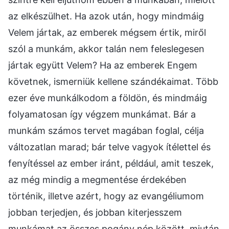
az elkészülhet. Ha azok után, hogy mindmáig
Velem jártak, az emberek mégsem értik, miről
szól a munkám, akkor talán nem feleslegesen
jártak együtt Velem? Ha az emberek Engem
követnek, ismerniük kellene szándékaimat. Több
ezer éve munkálkodom a földön, és mindmáig
folyamatosan így végzem munkámat. Bár a
munkám számos tervet magában foglal, célja
változatlan marad; bár telve vagyok ítélettel és
fenyítéssel az ember iránt, például, amit teszek,
az még mindig a megmentése érdekében
történik, illetve azért, hogy az evangéliumom
jobban terjedjen, és jobban kiterjesszem
munkámat az összes pogány nép között, miután