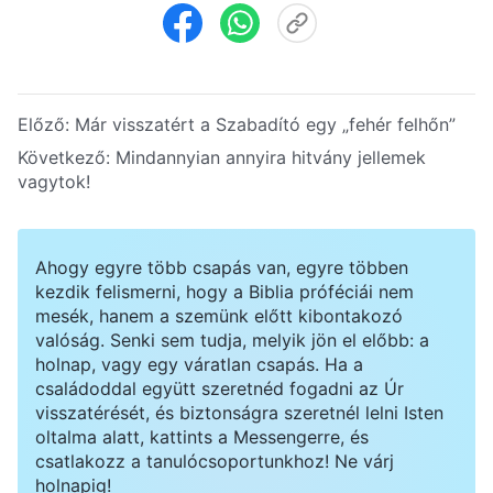
Előző:
Már visszatért a Szabadító egy „fehér felhőn”
Következő:
Mindannyian annyira hitvány jellemek
vagytok!
Ahogy egyre több csapás van, egyre többen
kezdik felismerni, hogy a Biblia próféciái nem
mesék, hanem a szemünk előtt kibontakozó
valóság. Senki sem tudja, melyik jön el előbb: a
holnap, vagy egy váratlan csapás. Ha a
családoddal együtt szeretnéd fogadni az Úr
visszatérését, és biztonságra szeretnél lelni Isten
oltalma alatt, kattints a Messengerre, és
csatlakozz a tanulócsoportunkhoz! Ne várj
holnapig!