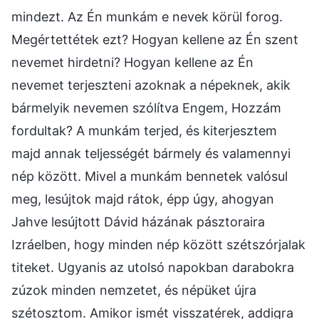
mindezt. Az Én munkám e nevek körül forog.
Megértettétek ezt? Hogyan kellene az Én szent
nevemet hirdetni? Hogyan kellene az Én
nevemet terjeszteni azoknak a népeknek, akik
bármelyik nevemen szólítva Engem, Hozzám
fordultak? A munkám terjed, és kiterjesztem
majd annak teljességét bármely és valamennyi
nép között. Mivel a munkám bennetek valósul
meg, lesújtok majd rátok, épp úgy, ahogyan
Jahve lesújtott Dávid házának pásztoraira
Izráelben, hogy minden nép között szétszórjalak
titeket. Ugyanis az utolsó napokban darabokra
zúzok minden nemzetet, és népüket újra
szétosztom. Amikor ismét visszatérek, addigra