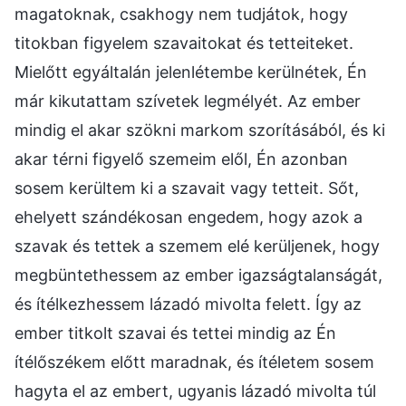
magatoknak, csakhogy nem tudjátok, hogy
titokban figyelem szavaitokat és tetteiteket.
Mielőtt egyáltalán jelenlétembe kerülnétek, Én
már kikutattam szívetek legmélyét. Az ember
mindig el akar szökni markom szorításából, és ki
akar térni figyelő szemeim elől, Én azonban
sosem kerültem ki a szavait vagy tetteit. Sőt,
ehelyett szándékosan engedem, hogy azok a
szavak és tettek a szemem elé kerüljenek, hogy
megbüntethessem az ember igazságtalanságát,
és ítélkezhessem lázadó mivolta felett. Így az
ember titkolt szavai és tettei mindig az Én
ítélőszékem előtt maradnak, és ítéletem sosem
hagyta el az embert, ugyanis lázadó mivolta túl