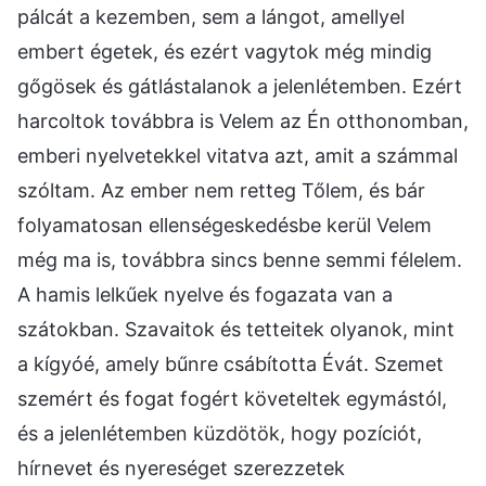
pálcát a kezemben, sem a lángot, amellyel
embert égetek, és ezért vagytok még mindig
gőgösek és gátlástalanok a jelenlétemben. Ezért
harcoltok továbbra is Velem az Én otthonomban,
emberi nyelvetekkel vitatva azt, amit a számmal
szóltam. Az ember nem retteg Tőlem, és bár
folyamatosan ellenségeskedésbe kerül Velem
még ma is, továbbra sincs benne semmi félelem.
A hamis lelkűek nyelve és fogazata van a
szátokban. Szavaitok és tetteitek olyanok, mint
a kígyóé, amely bűnre csábította Évát. Szemet
szemért és fogat fogért követeltek egymástól,
és a jelenlétemben küzdötök, hogy pozíciót,
hírnevet és nyereséget szerezzetek