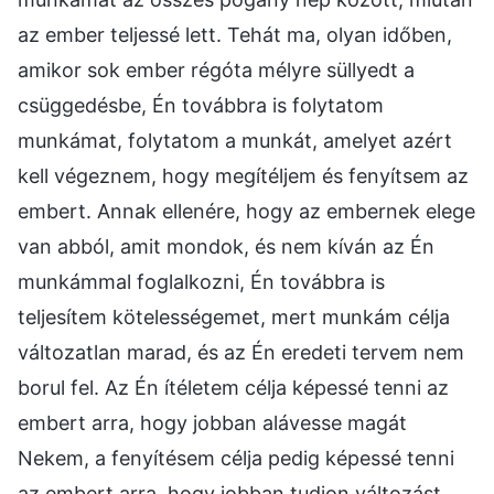
az ember teljessé lett. Tehát ma, olyan időben,
amikor sok ember régóta mélyre süllyedt a
csüggedésbe, Én továbbra is folytatom
munkámat, folytatom a munkát, amelyet azért
kell végeznem, hogy megítéljem és fenyítsem az
embert. Annak ellenére, hogy az embernek elege
van abból, amit mondok, és nem kíván az Én
munkámmal foglalkozni, Én továbbra is
teljesítem kötelességemet, mert munkám célja
változatlan marad, és az Én eredeti tervem nem
borul fel. Az Én ítéletem célja képessé tenni az
embert arra, hogy jobban alávesse magát
Nekem, a fenyítésem célja pedig képessé tenni
az embert arra, hogy jobban tudjon változást