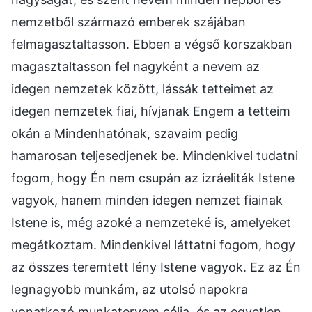
nemzetből származó emberek szájában
felmagasztaltasson. Ebben a végső korszakban
magasztaltasson fel nagyként a nevem az
idegen nemzetek között, lássák tetteimet az
idegen nemzetek fiai, hívjanak Engem a tetteim
okán a Mindenhatónak, szavaim pedig
hamarosan teljesedjenek be. Mindenkivel tudatni
fogom, hogy Én nem csupán az izráeliták Istene
vagyok, hanem minden idegen nemzet fiainak
Istene is, még azoké a nemzeteké is, amelyeket
megátkoztam. Mindenkivel láttatni fogom, hogy
az összes teremtett lény Istene vagyok. Ez az Én
legnagyobb munkám, az utolsó napokra
vonatkozó munkatervem célja, és az egyetlen