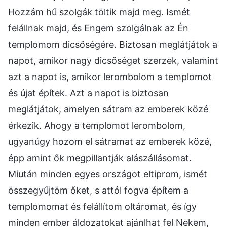
Hozzám hű szolgák töltik majd meg. Ismét
felállnak majd, és Engem szolgálnak az Én
templomom dicsőségére. Biztosan meglátjátok a
napot, amikor nagy dicsőséget szerzek, valamint
azt a napot is, amikor lerombolom a templomot
és újat építek. Azt a napot is biztosan
meglátjátok, amelyen sátram az emberek közé
érkezik. Ahogy a templomot lerombolom,
ugyanúgy hozom el sátramat az emberek közé,
épp amint ők megpillantják alászállásomat.
Miután minden egyes országot eltiprom, ismét
összegyűjtöm őket, s attól fogva építem a
templomomat és felállítom oltáromat, és így
minden ember áldozatokat ajánlhat fel Nekem,