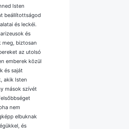
nned Isten
át beállítottságod
latai és leckéi.
farizeusok és
k meg, biztosan
bereket az utolsó
lyen emberek közül
k és saját
, akik Isten
gy mások szívét
felsőbbséget
soha nem
égképp elbuknak
égükkel, és