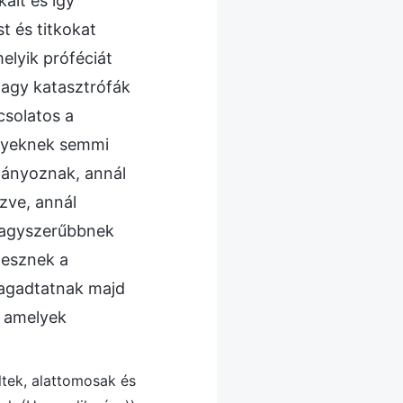
ait és így
t és titkokat
elyik próféciát
nagy katasztrófák
csolatos a
lyeknek semmi
mányoznak, annál
zve, annál
nagyszerűbbnek
 lesznek a
ragadtatnak majd
, amelyek
ültek, alattomosak és