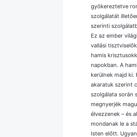
gyökereztetve rom
szolgálatát illető
szerinti szolgálat
Ez az ember világ
vallási tisztvise
hamis krisztusokk
napokban. A hamis
kerülnek majd ki. 
akaratuk szerint c
szolgálata során 
megnyerjék maguk
élvezzenek – és 
mondanak le a st
Isten előtt. Ugya