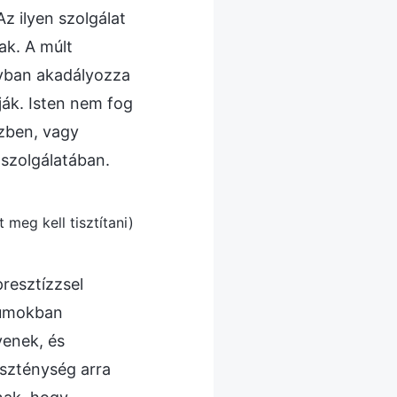
Az ilyen szolgálat
ak. A múlt
gyban akadályozza
ják. Isten nem fog
özben, vagy
szolgálatában.
 meg kell tisztítani)
presztízzsel
riumokban
yenek, és
eszténység arra