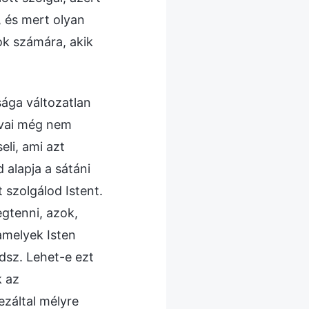
, és mert olyan
ok számára, akik
sága változatlan
avai még nem
eli, ami azt
 alapja a sátáni
 szolgálod Istent.
gtenni, azok,
amelyek Isten
dsz. Lehet-e ezt
k az
ezáltal mélyre