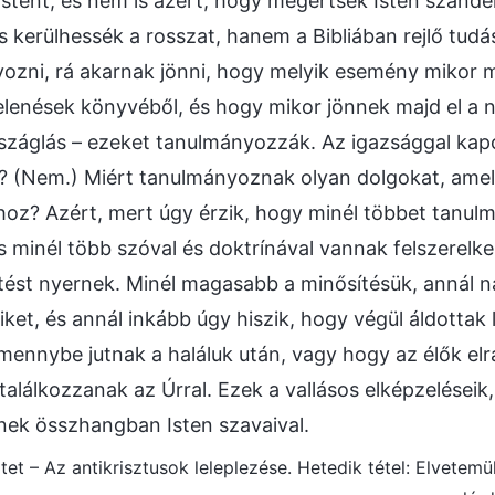
tent, és nem is azért, hogy megértsék Isten szándék
s kerülhessék a rosszat, hanem a Bibliában rejlő tudás
ozni, rá akarnak jönni, hogy melyik esemény mikor m
 Jelenések könyvéből, és hogy mikor jönnek majd el a 
száglás – ezeket tanulmányozzák. Az igazsággal kap
 (Nem.) Miért tanulmányoznak olyan dolgokat, ame
hoz? Azért, mert úgy érzik, hogy minél többet tanul
s minél több szóval és doktrínával vannak felszerelke
ést nyernek. Minél magasabb a minősítésük, annál 
iket, és annál inkább úgy hiszik, hogy végül áldottak
mennybe jutnak a haláluk után, vagy hogy az élők el
találkozzanak az Úrral. Ezek a vallásos elképzeléseik
nek összhangban Isten szavaival.
kötet – Az antikrisztusok leleplezése. Hetedik tétel: Elvetem