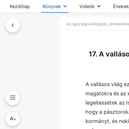
Kezdőlap
Könyvek
Videók
Énekek
Az igazságvalóságok, amelyekbe 
nyvben
17. A vallás
A vallásos világ e
magatokra és az e
legeltessétek az 
hogy a pásztoroka
kormányt, és neki