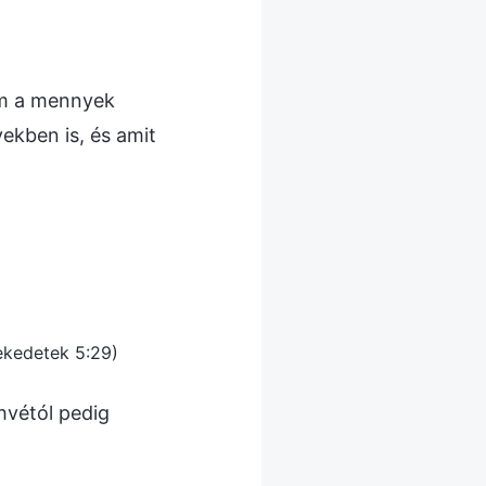
dom a mennyek
ekben is, és amit
ekedetek 5:29)
ahvétól pedig