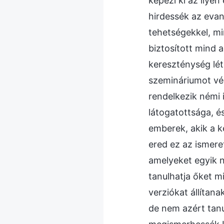
képezi ki az ilyen
hirdessék az evan
tehetségekkel, mi
biztosított mind 
kereszténység lét
szemináriumot végz
rendelkezik némi 
látogatottsága, é
emberek, akik a k
ered ez az ismere
amelyeket egyik n
tanulhatja őket m
verziókat állítan
de nem azért tanu