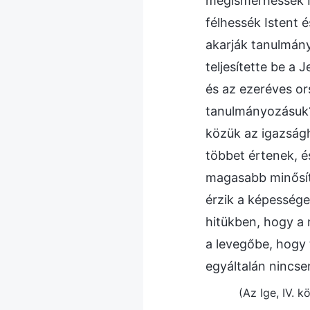
megismerhessék Is
félhessék Istent é
akarják tanulmány
teljesítette be a
és az ezeréves or
tanulmányozásuk?
közük az igazság
többet értenek, é
magasabb minősít
érzik a képessége
hitükben, hogy a 
a levegőbe, hogy 
egyáltalán nincse
(Az Ige, IV. 