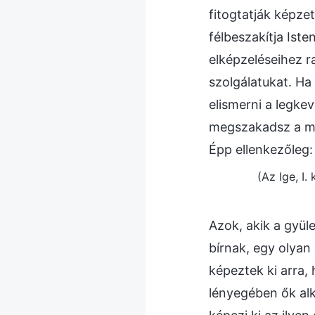
fitogtatják képzet
félbeszakítja Ist
elképzeléseihez 
szolgálatukat. Ha
elismerni a legke
megszakadsz a mu
Épp ellenkezőleg
(Az Ige, I.
Azok, akik a gyül
bírnak, egy olyan
képeztek ki arra,
lényegében ők alk