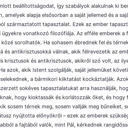
lott beállítottságodat, így szabályok alakulnak ki be
en, amelyek alapja elsősorban a saját jellemed és a saj
ból származtatott tapasztalat. Ezek az ember tapaszta
i ügyekre vonatkozó filozófiája. Az efféle emberek a 
lők közé sorolhatók. Ha sohasem ébrednek fel és térne
á és antikrisztusokká válnak, akik félrevezetik az em
 krisztusok és antikrisztusok, akikről szó volt, az i
Ha azok, akik Istent szolgálják, saját jellemüket követi
selekednek, a bármikori kiiktatást kockáztatják. Azok
szerzett sokéves tapasztalatukat arra használják, ho
nak, hogy kioktassák és korlátozzák őket, és hogy 
akik sosem térnek meg, sosem vallják meg bűneiket, 
átusz nyújtotta előnyökről – ezek az emberek szüks
nabból a fajtából valók, mint Pál, kérkednek rangidőss