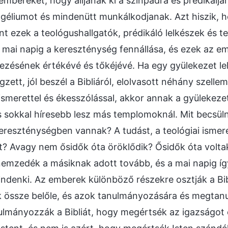
 embereket, hogy álljanak ki a színpadra és prédikálj
géliumot és mindenütt munkálkodjanak. Azt hiszik, h
nt ezek a teológushallgatók, prédikáló lelkészek és t
a mai napig a kereszténység fennállása, és ezek az e
ezésének értékévé és tőkéjévé. Ha egy gyülekezet lel
ett, jól beszél a Bibliáról, elolvasott néhány szellem
ismerettel és ékesszólással, akkor annak a gyülekez
s sokkal híresebb lesz más templomoknál. Mit becsül
ereszténységben vannak? A tudást, a teológiai isme
t? Avagy nem ősidők óta öröklődik? Ősidők óta voltak
emzedék a másiknak adott tovább, és a mai napig így
indenki. Az emberek különböző részekre osztják a Bib
ak össze belőle, és azok tanulmányozására és megtanu
lmányozzák a Bibliát, hogy megértsék az igazságot 