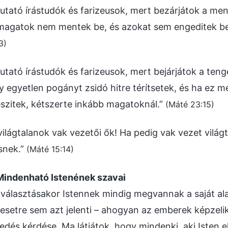
utató írástudók és farizeusok, mert bezárjátok a me
 magatok nem mentek be, és azokat sem engeditek be
3)
utató írástudók és farizeusok, mert bejárjátok a teng
y egyetlen pogányt zsidó hitre térítsetek, és ha ez m
szitek, kétszerte inkább magatoknál.”
(Máté 23:15)
világtalanok vak vezetői ők! Ha pedig vak vezet világt
snek.”
(Máté 15:14)
Mindenható Istenének szavai
iválasztásakor Istennek mindig megvannak a saját ala
esetre sem azt jelenti – ahogyan az emberek képzelik
dés kérdése. Ma látjátok, hogy mindenki, aki Isten el