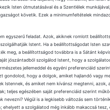
lkezik Isten útmutatásával és a Szentlélek munkájával
igazságot követik. Ezek a minimumfeltételek mindaz
nem egyszerű feladat. Azok, akiknek romlott beállított
zolgálhatják Istent. Ha a beállítottságodat Isten sz
tték meg, a beállítottságod továbbra is a Sátánt képvis
aját jószántadból szolgálod Istent, hogy a szolgálatod
rmészetes jellemeddel és egyéni preferenciáid szerint
zt gondolod, hogy a dolgok, amiket hajlandó vagy me
k Istennek, és amiket nem kívánsz megtenni, azok, 
k; teljes egészében saját preferenciáid szerint műkö
ak nevezni? Végül is a legkisebb változás sem történi
; ehelyett a szolgálatod még inkább makaccsá tesz, 