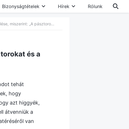
Bizonyságtételek
Hírek
Rólunk
17. A vallásos világ elképzelése, miszerint: „A pásztorokat és a véneket az Úr állította össze”
ztorokat és a
ondot tehát
lek, hogy
hogy azt higgyék,
ll átvenniük a
atéréséről van