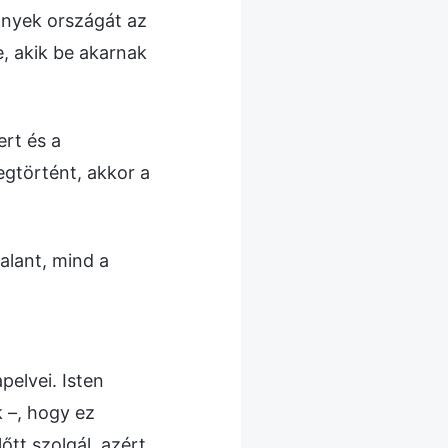
nnyek országát az
, akik be akarnak
ert és a
egtörtént, akkor a
alant, mind a
pelvei. Isten
 –, hogy ez
őtt szolgál, azért