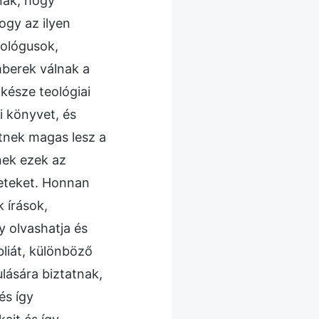
anak, hogy
ogy az ilyen
eológusok,
mberek válnak a
késze teológiai
i könyvet, és
etnek magas lesz a
nek ezek az
reteket. Honnan
 írások,
 olvashatja és
liát, különböző
lására biztatnak,
és így