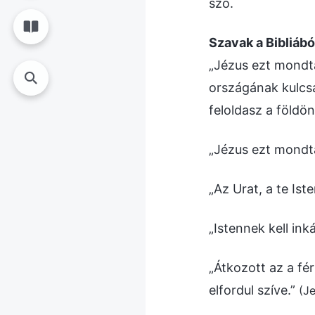
szó.
Szavak a Bibliábó
„Jézus ezt mondta
országának kulcsa
feloldasz a földö
„Jézus ezt mondta
„Az Urat, a te Ist
„Istennek kell i
„Átkozott az a fér
elfordul szíve.”
(Je