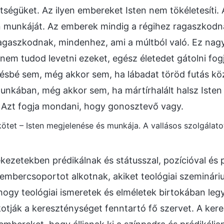
tségüket. Az ilyen embereket Isten nem tökéletesíti. 
en munkáját. Az emberek mindig a régihez ragaszkodn
ragaszkodnak, mindenhez, ami a múltból való. Ez na
 nem tudod levetni ezeket, egész életedet gátolni fog
vésbé sem, még akkor sem, ha lábadat töröd futás k
nkában, még akkor sem, ha mártírhalált halsz Isten 
: Azt fogja mondani, hogy gonosztevő vagy.
 kötet – Isten megjelenése és munkája. A vallásos szolgálatot
ekezetekben prédikálnak és státusszal, pozícióval és 
 embercsoportot alkotnak, akiket teológiai szeminá
 hogy teológiai ismeretek és elméletek birtokában leg
otják a kereszténységet fenntartó fő szervet. A ker