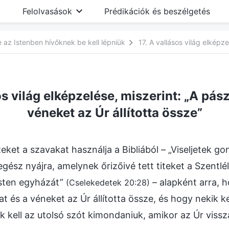
Felolvasások
Prédikációk és beszélgetés
az Istenben hívőknek be kell lépniük
os világ elképzelése, miszerint: „A pás
véneket az Úr állította össze”
zeket a szavakat használja a Bibliából – „Viseljetek g
gész nyájra, amelynek őrizőivé tett titeket a Szentlé
Isten egyházát”
– alapként arra, 
(Cselekedetek 20:28)
t és a véneket az Úr állította össze, és hogy nekik ke
k kell az utolsó szót kimondaniuk, amikor az Úr vissz