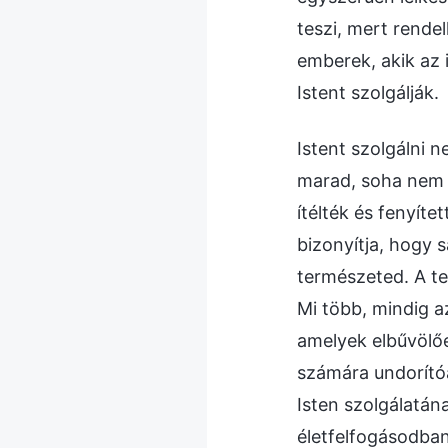
teszi, mert rende
emberek, akik az 
Istent szolgálják.
Istent szolgálni 
marad, soha nem s
ítélték és fenyíte
bizonyítja, hogy s
természeted. A te
Mi több, mindig a
amelyek elbűvölőe
számára undorítóa
Isten szolgálatán
életfelfogásodban