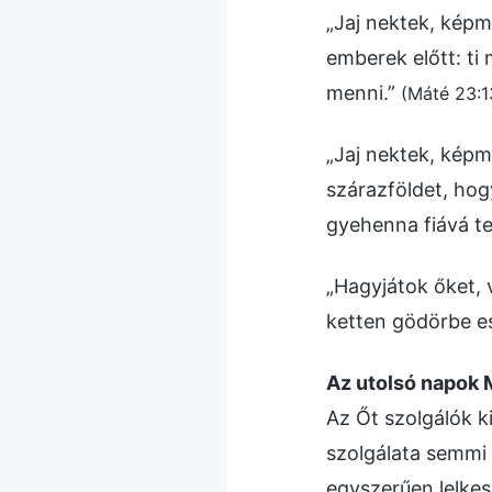
„Jaj nektek, képm
emberek előtt: ti
menni.”
(Máté 23:1
„Jaj nektek, képm
szárazföldet, hog
gyehenna fiává te
„Hagyjátok őket, 
ketten gödörbe e
Az utolsó napok 
Az Őt szolgálók k
szolgálata semmi 
egyszerűen lelkese